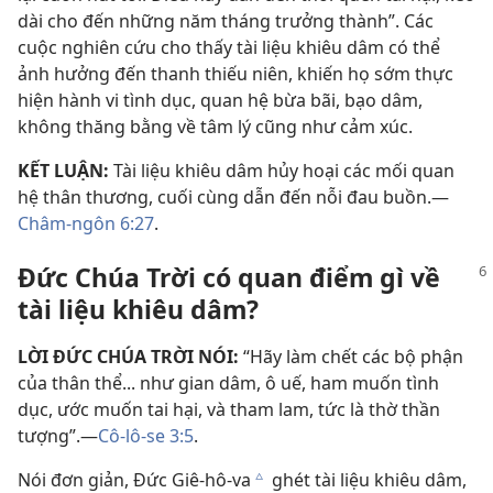
dài cho đến những năm tháng trưởng thành”. Các
cuộc nghiên cứu cho thấy tài liệu khiêu dâm có thể
ảnh hưởng đến thanh thiếu niên, khiến họ sớm thực
hiện hành vi tình dục, quan hệ bừa bãi, bạo dâm,
không thăng bằng về tâm lý cũng như cảm xúc.
KẾT LUẬN:
Tài liệu khiêu dâm hủy hoại các mối quan
hệ thân thương, cuối cùng dẫn đến nỗi đau buồn.—
Châm-ngôn 6:27
.
Đức Chúa Trời có quan điểm gì về
tài liệu khiêu dâm?
LỜI ĐỨC CHÚA TRỜI NÓI:
“Hãy làm chết các bộ phận
của thân thể... như gian dâm, ô uế, ham muốn tình
dục, ước muốn tai hại, và tham lam, tức là thờ thần
tượng”.—
Cô-lô-se 3:5
.
Nói đơn giản, Đức Giê-hô-va
ghét tài liệu khiêu dâm,
c