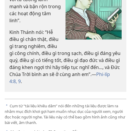
mạnh và bận rộn trong
các hoạt động tâm
linh”.
Kinh Thánh nói: “Hễ
điều gì chân thật, điều
gì trang nghiêm, điều
gì công chính, điều gì trong sạch, điều gì đáng yêu
quý, điều gì có tiếng tốt, điều gì đạo đức và điều gì
đáng khen ngợi thì hãy tiếp tục nghĩ đến..., và Đức
Chúa Trời bình an sẽ ở cùng anh em”.—
Phi-líp
4:8, 9
.
Cụm từ “tài liệu khiêu dâm” nói đến những tài liệu được làm ra
a
nhằm mục đích khơi gợi ham muốn nhục dục của người xem, người
đọc hoặc người nghe. Tài liệu này có thể bao gồm hình ảnh cũng như
bài viết, âm thanh.