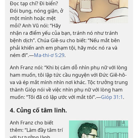
Đọc tạp chí? Đi biển?
Đói bụng, nóng giận, ở
một mình hoặc mệt
mỏi? Anh Vũ nói: “Hãy
nhận ra điểm yếu của bạn, tránh nó như tránh
bệnh dịch”. Chúa Giê-su cho biết: “Nếu mắt bên
phải khiến anh em phạm tội, hãy móc nó ra và
ném đi”.—
Ma-thi-ơ 5:29
.
Anh Franz nói: “Khi bị cám dỗ nhìn phụ nữ với lòng
ham muốn, tôi lập tức cầu nguyện với Đức Giê-hô-
va và ép mắt mình nhìn nơi khác. Tộc trưởng trung
thành Gióp nói về việc nhìn phụ nữ với lòng ham
muốn: “Tôi đã có lập ước với mắt tôi”.—
Gióp 31:1
.
4. Củng cố tâm linh.
Anh Franz cho biết
thêm: “Làm đầy tâm trí
với tư tưởng lành