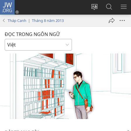
JW.ORG
Đăng
nhập
Thay
Tìm
HI
(mở
đổi
kiếm
BẢ
Tháp Canh | Tháng 8 năm 2013
cửa
ngôn
JW.ORG
CH
sổ
ngữ
ĐỌC TRONG NGÔN NGỮ
mới)
của
trang