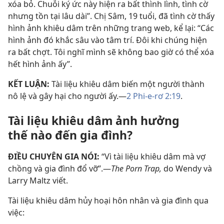
xóa bỏ. Chuỗi ký ức này hiện ra bất thình lình, tình cờ
nhưng tồn tại lâu dài”. Chị Sâm, 19 tuổi, đã tình cờ thấy
hình ảnh khiêu dâm trên những trang web, kể lại: “Các
hình ảnh đó khắc sâu vào tâm trí. Đôi khi chúng hiện
ra bất chợt. Tôi nghĩ mình sẽ không bao giờ có thể xóa
hết hình ảnh ấy”.
KẾT LUẬN:
Tài liệu khiêu dâm biến một người thành
nô lệ và gây hại cho người ấy.—
2 Phi-e-rơ 2:19
.
Tài liệu khiêu dâm ảnh hưởng
thế nào đến gia đình?
ĐIỀU CHUYÊN GIA NÓI:
“Vì tài liệu khiêu dâm mà vợ
chồng và gia đình đổ vỡ”.—
The Porn Trap,
do Wendy và
Larry Maltz viết.
Tài liệu khiêu dâm hủy hoại hôn nhân và gia đình qua
việc: