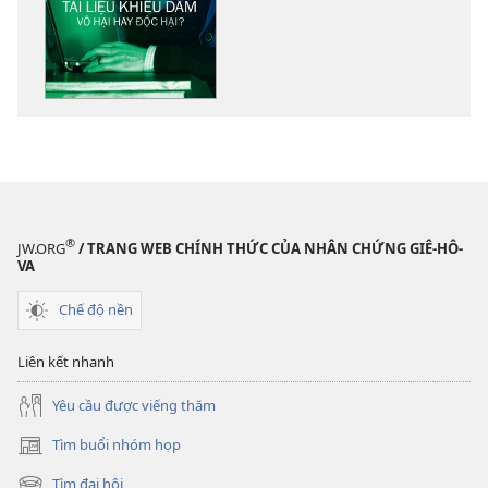
tải
về
các
tài
liệu
điện
tử
THÁP
CANH
Tài
®
JW.ORG
/ TRANG WEB CHÍNH THỨC CỦA NHÂN CHỨNG GIÊ-HÔ-
liệu
VA
khiêu
Chế độ nền
dâm​
—
Liên kết nhanh
Vô
hại
Yêu cầu được viếng thăm
hay
độc
Tìm buổi nhóm họp
(mở
hại?
cửa
Tìm đại hội