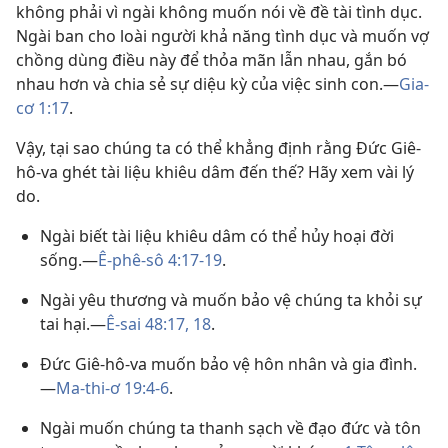
không phải vì ngài không muốn nói về đề tài tình dục.
Ngài ban cho loài người khả năng tình dục và muốn vợ
chồng dùng điều này để thỏa mãn lẫn nhau, gắn bó
nhau hơn và chia sẻ sự diệu kỳ của việc sinh con.—
Gia-
cơ 1:17
.
Vậy, tại sao chúng ta có thể khẳng định rằng Đức Giê-
hô-va ghét tài liệu khiêu dâm đến thế? Hãy xem vài lý
do.
Ngài biết tài liệu khiêu dâm có thể hủy hoại đời
sống.—
Ê-phê-sô 4:17-19
.
Ngài yêu thương và muốn bảo vệ chúng ta khỏi sự
tai hại.—
Ê-sai 48:17, 18
.
Đức Giê-hô-va muốn bảo vệ hôn nhân và gia đình.
—
Ma-thi-ơ 19:4-6
.
Ngài muốn chúng ta thanh sạch về đạo đức và tôn