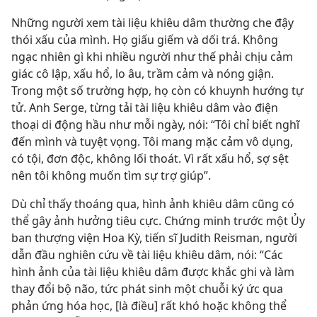
Những người xem tài liệu khiêu dâm thường che đậy
thói xấu của mình. Họ giấu giếm và dối trá. Không
ngạc nhiên gì khi nhiều người như thế phải chịu cảm
giác cô lập, xấu hổ, lo âu, trầm cảm và nóng giận.
Trong một số trường hợp, họ còn có khuynh hướng tự
tử. Anh Serge, từng tải tài liệu khiêu dâm vào điện
thoại di động hầu như mỗi ngày, nói: “Tôi chỉ biết nghĩ
đến mình và tuyệt vọng. Tôi mang mặc cảm vô dụng,
có tội, đơn độc, không lối thoát. Vì rất xấu hổ, sợ sệt
nên tôi không muốn tìm sự trợ giúp”.
Dù chỉ thấy thoáng qua, hình ảnh khiêu dâm cũng có
thể gây ảnh hưởng tiêu cực. Chứng minh trước một Ủy
ban thượng viện Hoa Kỳ, tiến sĩ Judith Reisman, người
dẫn đầu nghiên cứu về tài liệu khiêu dâm, nói: “Các
hình ảnh của tài liệu khiêu dâm được khắc ghi và làm
thay đổi bộ não, tức phát sinh một chuỗi ký ức qua
phản ứng hóa học, [là điều] rất khó hoặc không thể