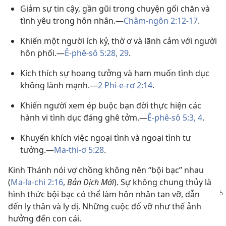
Giảm sự tin cậy, gần gũi trong chuyện gối chăn và
tình yêu trong hôn nhân.—
Châm-ngôn 2:12-17
.
Khiến một người ích kỷ, thờ ơ và lãnh cảm với người
hôn phối.—
Ê-phê-sô 5:28, 29
.
Kích thích sự hoang tưởng và ham muốn tình dục
không lành mạnh.—
2 Phi-e-rơ 2:14
.
Khiến người xem ép buộc bạn đời thực hiện các
hành vi tình dục đáng ghê tởm.—
Ê-phê-sô 5:3, 4
.
Khuyến khích việc ngoại tình và ngoại tình tư
tưởng.—
Ma-thi-ơ 5:28
.
Kinh Thánh nói vợ chồng không nên “bội bạc” nhau
(
Ma-la-chi 2:16
,
Bản Dịch Mới
). Sự không chung thủy là
hình thức bội bạc có thể làm hôn
nhân tan vỡ, dẫn
đến ly thân và ly dị. Những cuộc đổ vỡ như thế ảnh
hưởng đến con cái.