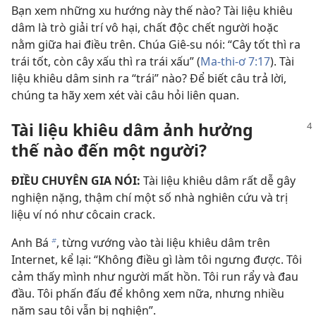
Bạn xem những xu hướng này thế nào? Tài liệu khiêu
dâm là trò giải trí vô hại, chất độc chết người hoặc
nằm giữa hai điều trên. Chúa Giê-su nói: “Cây tốt thì ra
trái tốt, còn cây xấu thì ra trái xấu” (
Ma-thi-ơ 7:17
). Tài
liệu khiêu dâm sinh ra “trái” nào? Để biết câu trả lời,
chúng ta hãy xem xét vài câu hỏi liên quan.
Tài liệu khiêu dâm ảnh hưởng
thế nào đến một người?
ĐIỀU CHUYÊN GIA NÓI:
Tài liệu khiêu dâm rất dễ gây
nghiện nặng, thậm chí một số nhà nghiên cứu và trị
liệu ví nó như côcain crack.
Anh Bá
, từng vướng vào tài liệu khiêu dâm trên
b
Internet, kể lại: “Không điều gì làm tôi ngưng được. Tôi
cảm thấy mình như người mất hồn. Tôi run rẩy và đau
đầu. Tôi phấn đấu để không xem nữa, nhưng nhiều
năm sau tôi vẫn bị nghiện”.