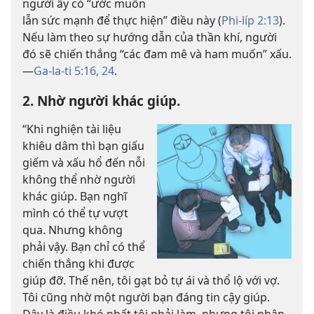
người ấy có “ước muốn
lẫn sức mạnh để thực hiện” điều này (
Phi-líp 2:13
).
Nếu làm theo sự hướng dẫn của thần khí, người
đó sẽ chiến thắng “các đam mê và ham muốn” xấu.
—
Ga-la-ti 5:16,
24
.
2. Nhờ người khác giúp.
“Khi nghiện tài liệu
khiêu dâm thì bạn giấu
giếm và xấu hổ đến nỗi
không thể nhờ người
khác giúp. Bạn nghĩ
mình có thể tự vượt
qua. Nhưng không
phải vậy. Bạn chỉ có thể
chiến thắng khi được
giúp đỡ. Thế nên, tôi gạt bỏ tự ái và thổ lộ với vợ.
Tôi cũng nhờ một người bạn đáng tin cậy giúp.
Đây là điều khó nhất tôi phải làm, nhưng tôi nhận