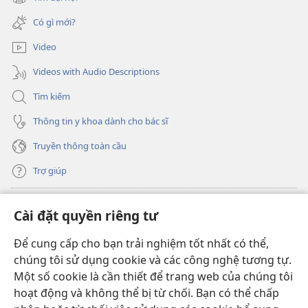
(mở
sổ
cửa
mới)
Có gì mới?
sổ
mới)
Video
Videos with Audio Descriptions
Tìm kiếm
Thông tin y khoa dành cho bác sĩ
Truyền thông toàn cầu
Trợ giúp
Đóng góp
(mở
Cài đặt quyền riêng tư
cửa
sổ
Để cung cấp cho bạn trải nghiệm tốt nhất có thể,
THƯ VIỆN TRỰC TUYẾN Tháp Canh
(mở
mới)
chúng tôi sử dụng cookie và các công nghệ tương tự.
cửa
®
JW Hub
Một số cookie là cần thiết để trang web của chúng tôi
sổ
(mở
mới)
hoạt động và không thể bị từ chối. Bạn có thể chấp
cửa
®
JW Library
sổ