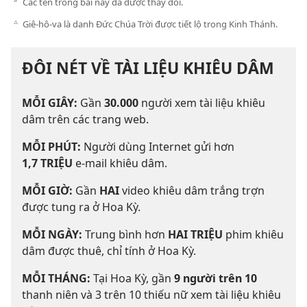
Các tên trong bài này đã được thay đổi.
b
Giê-hô-va là danh Đức Chúa Trời được tiết lộ trong Kinh Thánh.
c
ĐÔI NÉT VỀ TÀI LIỆU KHIÊU DÂM
MỖI GIÂY:
Gần
30.000
người xem tài liệu khiêu
dâm trên các trang web.
MỖI PHÚT:
Người dùng Internet gửi hơn
1,7 TRIỆU
e-mail khiêu dâm.
MỖI GIỜ:
Gần
HAI
video khiêu dâm trắng trợn
được tung ra ở Hoa Kỳ.
MỖI NGÀY:
Trung bình hơn
HAI TRIỆU
phim khiêu
dâm được thuê, chỉ tính ở Hoa Kỳ.
MỖI THÁNG:
Tại Hoa Kỳ, gần
9 người trên 10
thanh niên và 3 trên 10 thiếu nữ xem tài liệu khiêu