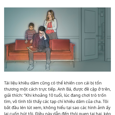
Tài liệu khiêu dâm cũng có thể khiến con cái bị tổn
thương một cách trực tiếp. Anh Bá, được đề cập ở trên,
giải thích: “Khi khoảng 10 tuổi, lúc đang chơi trò trốn
tìm, vô tình tôi thấy các tạp chí khiêu dâm của cha. Tôi
bắt đầu lén lút xem, không hiểu tại sao các hình ảnh ấy
lại cuốn hút tôi. Điều này dẫn đến thói quen tai hại, kéo