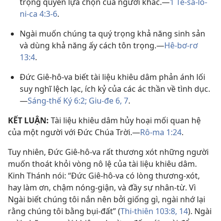
trọng quyền lựa chọn của người khác.—
1 Tê-sa-lô-
ni-ca 4:3-6
.
Ngài muốn chúng ta quý trọng khả năng sinh sản
và dùng khả năng ấy cách tôn trọng.—
Hê-bơ-rơ
13:4
.
Đức Giê-hô-va biết tài liệu khiêu dâm phản ánh lối
suy nghĩ lệch lạc, ích kỷ của các ác thần về tình dục.
—
Sáng-thế Ký 6:2;
Giu-đe 6, 7
.
KẾT LUẬN:
Tài liệu khiêu dâm hủy hoại mối quan hệ
của một người với Đức Chúa Trời.—
Rô-ma 1:24
.
Tuy nhiên, Đức Giê-hô-va rất thương xót những người
muốn thoát khỏi vòng nô lệ của tài liệu khiêu dâm.
Kinh Thánh nói: “Đức Giê-hô-va có lòng thương-xót,
hay làm ơn, chậm nóng-giận, và đầy sự nhân-từ. Vì
Ngài biết chúng tôi nắn nên bởi giống gì, ngài nhớ lại
rằng chúng tôi bằng bụi-đất” (
Thi-thiên 103:8,
14
). Ngài