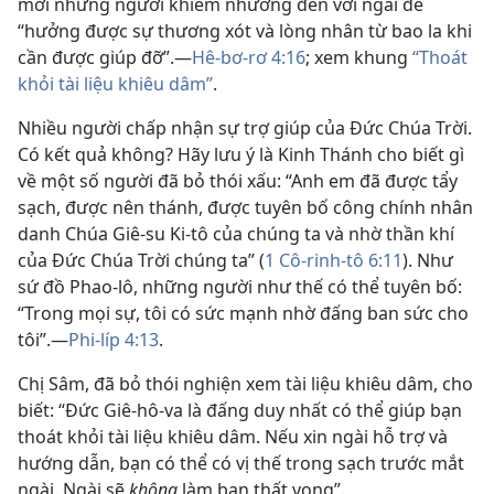
mời những người khiêm nhường đến với ngài để
“hưởng được sự thương xót và lòng nhân từ bao la khi
cần được giúp đỡ”.—
Hê-bơ-rơ 4:16
; xem khung
“Thoát
khỏi tài liệu khiêu dâm”
.
Nhiều người chấp nhận sự trợ giúp của Đức Chúa Trời.
Có kết quả không? Hãy lưu ý là Kinh Thánh cho biết gì
về một số người đã bỏ thói xấu: “Anh em đã được tẩy
sạch, được nên thánh, được tuyên bố công chính nhân
danh Chúa Giê-su Ki-tô của chúng ta và nhờ thần khí
của Đức Chúa Trời chúng ta” (
1 Cô-rinh-tô 6:11
). Như
sứ đồ Phao-lô, những người như thế có thể tuyên bố:
“Trong mọi sự, tôi có sức mạnh nhờ đấng ban sức cho
tôi”.—
Phi-líp 4:13
.
Chị Sâm, đã bỏ thói nghiện xem tài liệu khiêu dâm, cho
biết: “Đức Giê-hô-va là đấng duy nhất có thể giúp bạn
thoát khỏi tài liệu khiêu dâm. Nếu xin ngài hỗ trợ và
hướng dẫn, bạn có thể có vị thế trong sạch trước mắt
ngài. Ngài sẽ
không
làm bạn thất vọng”.