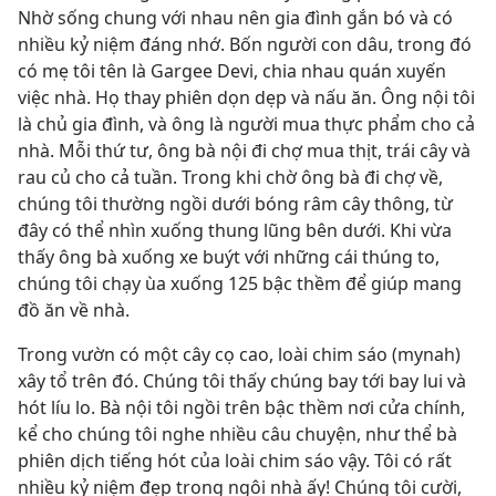
Nhờ sống chung với nhau nên gia đình gắn bó và có
nhiều kỷ niệm đáng nhớ. Bốn người con dâu, trong đó
có mẹ tôi tên là Gargee Devi, chia nhau quán xuyến
việc nhà. Họ thay phiên dọn dẹp và nấu ăn. Ông nội tôi
là chủ gia đình, và ông là người mua thực phẩm cho cả
nhà. Mỗi thứ tư, ông bà nội đi chợ mua thịt, trái cây và
rau củ cho cả tuần. Trong khi chờ ông bà đi chợ về,
chúng tôi thường ngồi dưới bóng râm cây thông, từ
đây có thể nhìn xuống thung lũng bên dưới. Khi vừa
thấy ông bà xuống xe buýt với những cái thúng to,
chúng tôi chạy ùa xuống 125 bậc thềm để giúp mang
đồ ăn về nhà.
Trong vườn có một cây cọ cao, loài chim sáo (mynah)
xây tổ trên đó. Chúng tôi thấy chúng bay tới bay lui và
hót líu lo. Bà nội tôi ngồi trên bậc thềm nơi cửa chính,
kể cho chúng tôi nghe nhiều câu chuyện, như thể bà
phiên dịch tiếng hót của loài chim sáo vậy. Tôi có rất
nhiều kỷ niệm đẹp trong ngôi nhà ấy! Chúng tôi cười,