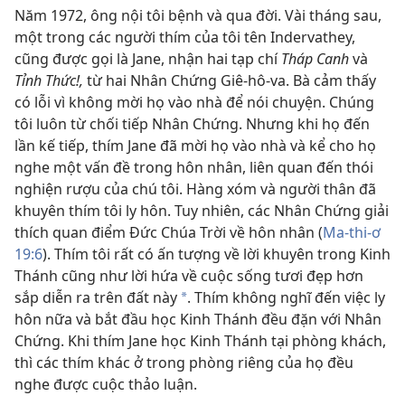
Năm 1972, ông nội tôi bệnh và qua đời. Vài tháng sau,
một trong các người thím của tôi tên Indervathey,
cũng được gọi là Jane, nhận hai tạp chí
Tháp Canh
và
Tỉnh Thức!,
từ hai Nhân Chứng Giê-hô-va. Bà cảm thấy
có lỗi vì không mời họ vào nhà để nói chuyện. Chúng
tôi luôn từ chối tiếp Nhân Chứng. Nhưng khi họ đến
lần kế tiếp, thím Jane đã mời họ vào nhà và kể cho họ
nghe một vấn đề trong hôn nhân, liên quan đến thói
nghiện rượu của chú tôi. Hàng xóm và người thân đã
khuyên thím tôi ly hôn. Tuy nhiên, các Nhân Chứng giải
thích quan điểm Đức Chúa Trời về hôn nhân (
Ma-thi-ơ
19:6
). Thím tôi rất có ấn tượng về lời khuyên trong Kinh
Thánh cũng như lời hứa về cuộc sống tươi đẹp hơn
sắp diễn ra trên đất này
. Thím không nghĩ đến việc ly
*
hôn nữa và bắt đầu học Kinh Thánh đều đặn với Nhân
Chứng. Khi thím Jane học Kinh Thánh tại phòng khách,
thì các thím khác ở trong phòng riêng của họ đều
nghe được cuộc thảo luận.