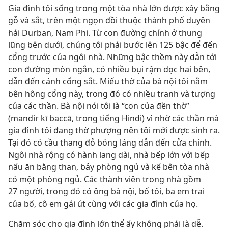
Gia đình tôi sống trong một tòa nhà lớn được xây bằng
gỗ và sắt, trên một ngọn đồi thuộc thành phố duyên
hải Durban, Nam Phi. Từ con đường chính ở thung
lũng bên dưới, chúng tôi phải bước lên 125 bậc để đến
cổng trước của ngôi nhà. Những bậc thềm này dẫn tới
con đường mòn ngắn, có nhiều bụi rậm dọc hai bên,
dẫn đến cánh cổng sắt. Miếu thờ của bà nội tôi nằm
bên hông cổng này, trong đó có nhiều tranh và tượng
của các thần. Bà nội nói tôi là “con của đền thờ”
(mandir kī baccā, trong tiếng Hindi) vì nhờ các thần mà
gia đình tôi đang thờ phượng nên tôi mới được sinh ra.
Tại đó có cầu thang đỏ bóng láng dẫn đến cửa chính.
Ngôi nhà rộng có hành lang dài, nhà bếp lớn với bếp
nấu ăn bằng than, bảy phòng ngủ và kế bên tòa nhà
có một phòng ngủ. Các thành viên trong nhà gồm
27 người, trong đó có ông bà nội, bố tôi, ba em trai
của bố, cô em gái út cùng với các gia đình của họ.
Chăm sóc cho gia đình lớn thể ấy không phải là dễ.