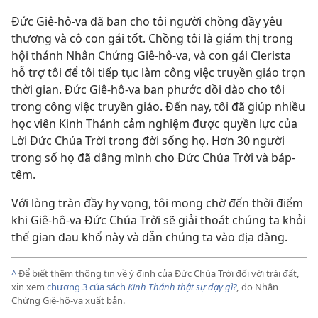
Đức Giê-hô-va đã ban cho tôi người chồng đầy yêu
thương và cô con gái tốt. Chồng tôi là giám thị trong
hội thánh Nhân Chứng Giê-hô-va, và con gái Clerista
hỗ trợ tôi để tôi tiếp tục làm công việc truyền giáo trọn
thời gian. Đức Giê-hô-va ban phước dồi dào cho tôi
trong công việc truyền giáo. Đến nay, tôi đã giúp nhiều
học viên Kinh Thánh cảm nghiệm được quyền lực của
Lời Đức Chúa Trời trong đời sống họ. Hơn 30 người
trong số họ đã dâng mình cho Đức Chúa Trời và báp-
têm.
Với lòng tràn đầy hy vọng, tôi mong chờ đến thời điểm
khi Giê-hô-va Đức Chúa Trời sẽ giải thoát chúng ta khỏi
thế gian đau khổ này và dẫn chúng ta vào địa đàng.
^
Để biết thêm thông tin về ý định của Đức Chúa Trời đối với trái đất,
xin xem
chương 3 của sách
Kinh Thánh thật sự dạy gì?
,
do Nhân
Chứng Giê-hô-va xuất bản.