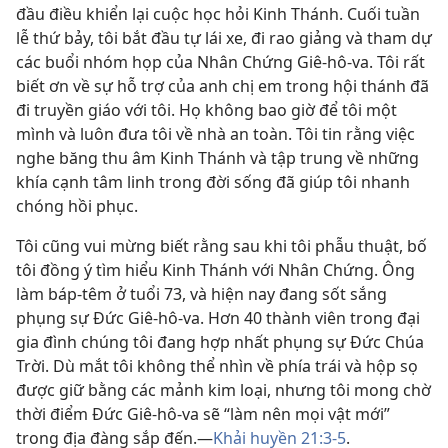
đầu điều khiển lại cuộc học hỏi Kinh Thánh. Cuối tuần
lễ thứ bảy, tôi bắt đầu tự lái xe, đi rao giảng và tham dự
các buổi nhóm họp của Nhân Chứng Giê-hô-va. Tôi rất
biết ơn về sự hỗ trợ của anh chị em trong hội thánh đã
đi truyền giáo với tôi. Họ không bao giờ để tôi một
mình và luôn đưa tôi về nhà an toàn. Tôi tin rằng việc
nghe băng thu âm Kinh Thánh và tập trung về những
khía cạnh tâm linh trong đời sống đã giúp tôi nhanh
chóng hồi phục.
Tôi cũng vui mừng biết rằng sau khi tôi phẫu thuật, bố
tôi đồng ý tìm hiểu Kinh Thánh với Nhân Chứng. Ông
làm báp-têm ở tuổi 73, và hiện nay đang sốt sắng
phụng sự Đức Giê-hô-va. Hơn 40 thành viên trong đại
gia đình chúng tôi đang hợp nhất phụng sự Đức Chúa
Trời. Dù mắt tôi không thể nhìn về phía trái và hộp sọ
được giữ bằng các mảnh kim loại, nhưng tôi mong chờ
thời điểm Đức Giê-hô-va sẽ “làm nên mọi vật mới”
trong địa đàng sắp đến.—
Khải huyền 21:3-5
.