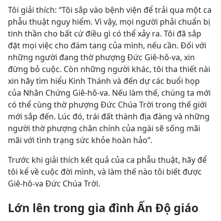
Tôi giải thích: “Tôi sắp vào bệnh viện để trải qua một ca
phẫu thuật nguy hiểm. Vì vậy, mọi người phải chuẩn bị
tinh thần cho bất cứ điều gì có thể xảy ra. Tôi đã sắp
đặt mọi việc cho đám tang của mình, nếu cần. Đối với
những người đang thờ phượng Đức Giê-hô-va, xin
đừng bỏ cuộc. Còn những người khác, tôi tha thiết nài
xin hãy tìm hiểu Kinh Thánh và đến dự các buổi họp
của Nhân Chứng Giê-hô-va. Nếu làm thế, chúng ta mới
có thể cùng thờ phượng Đức Chúa Trời trong thế giới
mới sắp đến. Lúc đó, trái đất thành địa đàng và những
người thờ phượng chân chính của ngài sẽ sống mãi
mãi với tình trạng sức khỏe hoàn hảo”.
Trước khi giải thích kết quả của ca phẫu thuật, hãy để
tôi kể về cuộc đời mình, và làm thế nào tôi biết được
Giê-hô-va Đức Chúa Trời.
Lớn lên trong gia đình Ấn Độ giáo