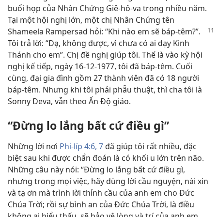
buổi họp của Nhân Chứng Giê-hô-va trong nhiều năm.
Tại một hội nghị lớn, một chị Nhân Chứng tên
Shameela Rampersad hỏi: “Khi
nào em sẽ báp-têm?”.
Tôi trả lời: “Dạ, không được, vì chưa có ai dạy Kinh
Thánh cho em”. Chị đề nghị giúp tôi. Thế là vào kỳ hội
nghị kế tiếp, ngày 16-12-1977, tôi đã báp-têm. Cuối
cùng, đại gia đình gồm 27 thành viên đã có 18 người
báp-têm. Nhưng khi tôi phải phẫu thuật, thì cha tôi là
Sonny Deva, vẫn theo Ấn Độ giáo.
“Đừng lo lắng bất cứ điều gì”
Những lời nơi
Phi-líp 4:6, 7
đã giúp tôi rất nhiều, đặc
biệt sau khi được chẩn đoán là có khối u lớn trên não.
Những câu này nói: “Đừng lo lắng bất cứ điều gì,
nhưng trong mọi việc, hãy dùng lời cầu nguyện, nài xin
và tạ ơn mà trình lời thỉnh cầu của anh em cho Đức
Chúa Trời; rồi sự bình an của Đức Chúa Trời, là điều
không ai hiểu thấu, sẽ bảo vệ lòng và trí của anh em