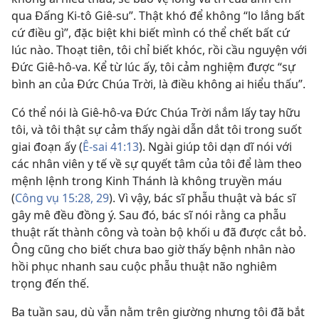
qua Đấng Ki-tô Giê-su”. Thật khó để không “lo lắng bất
cứ điều gì”, đặc biệt khi biết mình có thể chết bất cứ
lúc nào. Thoạt tiên, tôi chỉ biết khóc, rồi cầu nguyện với
Đức Giê-hô-va. Kể từ lúc ấy, tôi cảm nghiệm được “sự
bình an của Đức Chúa Trời, là điều không ai hiểu thấu”.
Có thể nói là Giê-hô-va Đức Chúa Trời nắm lấy tay hữu
tôi, và tôi thật sự cảm thấy ngài dẫn dắt tôi trong suốt
giai đoạn ấy (
Ê-sai 41:13
). Ngài giúp tôi dạn dĩ nói với
các nhân viên y tế về sự quyết tâm của tôi để làm theo
mệnh lệnh trong Kinh Thánh là không truyền máu
(
Công vụ 15:28, 29
). Vì vậy, bác sĩ phẫu thuật và bác sĩ
gây mê đều đồng ý. Sau đó, bác sĩ nói rằng ca phẫu
thuật rất thành công và toàn bộ khối u đã được cắt bỏ.
Ông cũng cho biết chưa bao giờ thấy bệnh nhân nào
hồi phục nhanh sau cuộc phẫu thuật não nghiêm
trọng đến thế.
Ba tuần sau, dù vẫn nằm trên giường nhưng tôi đã bắt