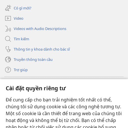
(mở
sổ
cửa
mới)
Có gì mới?
sổ
mới)
Video
Videos with Audio Descriptions
Tìm kiếm
Thông tin y khoa dành cho bác sĩ
Truyền thông toàn cầu
Trợ giúp
Đóng góp
(mở
Cài đặt quyền riêng tư
cửa
sổ
Để cung cấp cho bạn trải nghiệm tốt nhất có thể,
THƯ VIỆN TRỰC TUYẾN Tháp Canh
(mở
mới)
chúng tôi sử dụng cookie và các công nghệ tương tự.
cửa
®
JW Hub
Một số cookie là cần thiết để trang web của chúng tôi
sổ
(mở
mới)
hoạt động và không thể bị từ chối. Bạn có thể chấp
cửa
®
JW Library
sổ
nhận hoặc từ chối việc sử dụng các cookie bổ sung