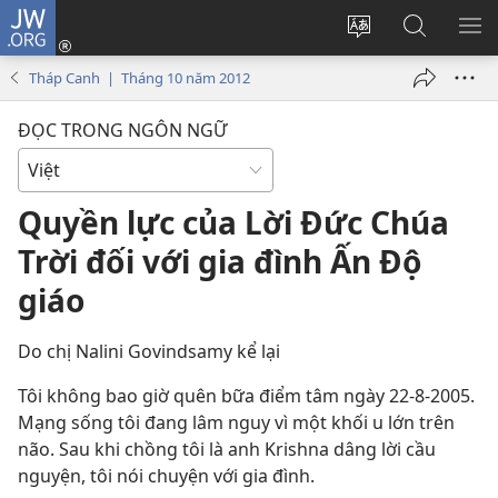
JW.ORG
Đăng
nhập
Thay
Tìm
HI
(mở
đổi
kiếm
BẢ
Tháp Canh | Tháng 10 năm 2012
cửa
ngôn
JW.ORG
CH
sổ
ngữ
ĐỌC TRONG NGÔN NGỮ
mới)
của
trang
Quyền lực của Lời Đức Chúa
Trời đối với gia đình Ấn Độ
giáo
Do chị Nalini Govindsamy kể lại
Tôi không bao giờ quên bữa điểm tâm ngày 22-8-2005.
Mạng sống tôi đang lâm nguy vì một khối u lớn trên
não. Sau khi chồng tôi là anh Krishna dâng lời cầu
nguyện, tôi nói chuyện với gia đình.