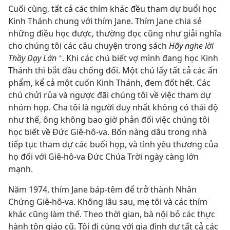
Cuối cùng, tất cả các thím khác đều tham dự buổi học
Kinh Thánh chung với thím Jane. Thím Jane chia sẻ
những điều học được, thường đọc cũng như giải nghĩa
cho chúng tôi các câu chuyện trong sách
Hãy nghe lời
Thầy Dạy Lớn
. Khi các chú biết vợ mình đang học Kinh
*
Thánh thì bắt đầu chống đối. Một chú lấy tất cả các ấn
phẩm, kể cả một cuốn Kinh Thánh, đem đốt hết. Các
chú chửi rủa và ngược đãi chúng tôi về việc tham dự
nhóm họp. Cha tôi là người duy nhất không có thái độ
như thế, ông không bao giờ phản đối việc chúng tôi
học biết về Đức Giê-hô-va. Bốn nàng dâu trong nhà
tiếp tục tham dự các buổi họp, và tình yêu thương của
họ đối với Giê-hô-va Đức Chúa Trời ngày càng lớn
mạnh.
Năm 1974, thím Jane báp-têm để trở thành Nhân
Chứng Giê-hô-va. Không lâu sau, mẹ tôi và các thím
khác cũng làm thế. Theo thời gian, bà nội bỏ các thực
hành tôn giáo cũ. Tôi đi cùng với gia đình dự tất cả các