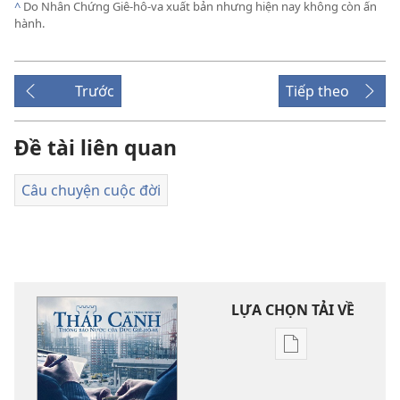
^
Do Nhân Chứng Giê-hô-va xuất bản nhưng hiện nay không còn ấn
hành.
Trước
Tiếp theo
Đề tài liên quan
Câu chuyện cuộc đời
LỰA CHỌN TẢI VỀ
Tùy
chọn
tải