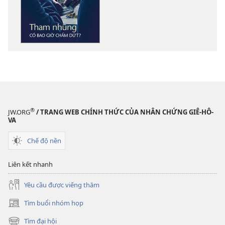
về
các
tài
liệu
điện
tử
THÁP
CANH
Tháng
®
JW.ORG
/ TRANG WEB CHÍNH THỨC CỦA NHÂN CHỨNG GIÊ-HÔ-
10 năm
VA
2012
Chế độ nền
Liên kết nhanh
Yêu cầu được viếng thăm
Tìm buổi nhóm họp
(mở
cửa
Tìm đại hội