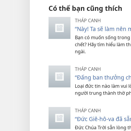
Có thể bạn cũng thích
THÁP CANH
“Này! Ta sẽ làm nên 
Bạn có muốn sống trong 
chết? Hãy tìm hiểu làm th
ngài.
THÁP CANH
“Đấng ban thưởng ch
Loại đức tin nào làm vui
người trung thành thờ p
THÁP CANH
“Ðức Giê-hô-va đã sẵ
Ðức Chúa Trời sẵn lòng t