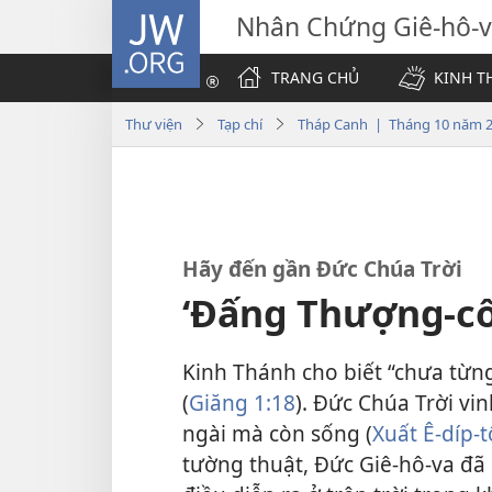
JW.ORG
Nhân Chứng Giê-hô-
TRANG CHỦ
KINH T
Thư viện
Tạp chí
Tháp Canh | Tháng 10 năm 
Hãy đến gần Đức Chúa Trời
‘Đấng Thượng-cổ 
Kinh Thánh cho biết “chưa từn
(
Giăng 1:18
). Đức Chúa Trời vi
ngài mà còn sống (
Xuất Ê-díp-t
tường thuật, Đức Giê-hô-va đã