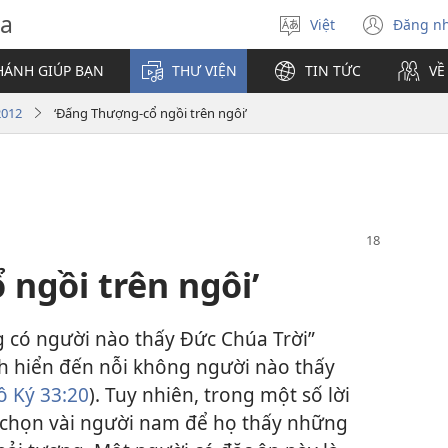
va
Việt
Đăng n
Chọn
(mở
ngôn
cửa
HÁNH GIÚP BẠN
THƯ VIỆN
TIN TỨC
VỀ
ngữ
sổ
mới)
2012
‘Đấng Thượng-cổ ngồi trên ngôi’
ngồi trên ngôi’
g có người nào thấy Đức Chúa Trời”
nh hiển đến nỗi không người nào thấy
ô Ký 33:20
). Tuy nhiên, trong một số lời
 chọn vài người nam để họ thấy những