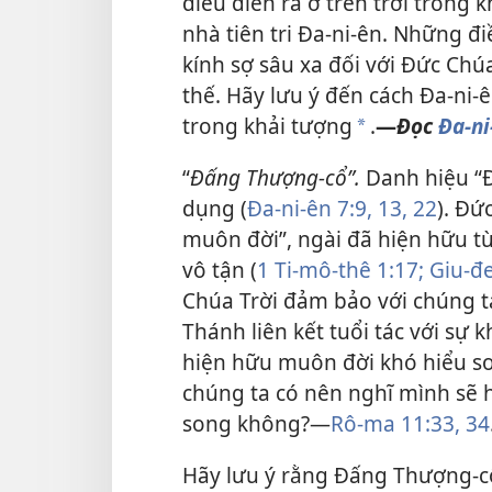
điều diễn ra ở trên trời trong 
nhà tiên tri Đa-ni-ên. Những đ
kính sợ sâu xa đối với Đức Chú
thế. Hãy lưu ý đến cách Đa-ni-
trong khải tượng
.
—
Đọc
Đa-ni
*
“
Đấng Thượng-cổ”.
Danh hiệu “Đ
dụng (
Đa-ni-ên 7:9,
13,
22
). Đứ
muôn đời”, ngài đã hiện hữu từ
vô tận (
1 Ti-mô-thê 1:17;
Giu-đe
Chúa Trời đảm bảo với chúng t
Thánh liên kết tuổi tác với sự 
hiện hữu muôn đời khó hiểu so 
chúng ta có nên nghĩ mình sẽ 
song không?—
Rô-ma 11:33, 34
Hãy lưu ý rằng Đấng Thượng-cổ