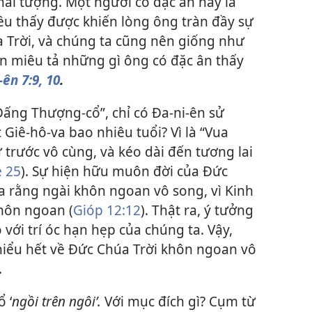
khải tượng. Một người có đặc ân này là
iều thấy được khiến lòng ông tràn đầy sự
a Trời, và chúng ta cũng nên giống như
ên miêu tả những gì ông có đặc ân thấy
-ên 7:9, 10
.
ấng Thượng-cổ”, chỉ có Đa-ni-ên sử
c Giê-hô-va bao nhiêu tuổi? Vì là “Vua
 trước vô cùng, và kéo dài đến tương lai
 25
). Sự hiện hữu muôn đời của Đức
a rằng ngài khôn ngoan vô song, vì Kinh
khôn ngoan (
Gióp 12:12
). Thật ra, ý tưởng
với trí óc hạn hẹp của chúng ta. Vậy,
hiểu hết về Đức Chúa Trời khôn ngoan vô
.
 ‘
ngồi trên ngôi’.
Với mục đích gì? Cụm từ