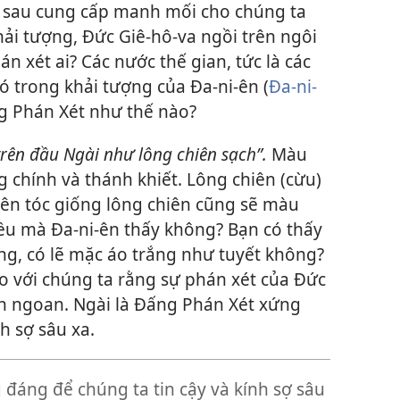
u sau cung cấp manh mối cho chúng ta
hải tượng, Đức Giê-hô-va ngồi trên ngôi
n xét ai? Các nước thế gian, tức là các
ó trong khải tượng của Đa-ni-ên (
Đa-ni-
ng Phán Xét như thế nào?
 trên đầu Ngài như lông chiên sạch”.
Màu
g chính và thánh khiết. Lông chiên (cừu)
nên tóc giống lông chiên cũng sẽ màu
iều mà Đa-ni-ên thấy không? Bạn có thấy
ng, có lẽ mặc áo trắng như tuyết không?
 với chúng ta rằng sự phán xét của Đức
ôn ngoan. Ngài là Đấng Phán Xét xứng
h sợ sâu xa.
đáng để chúng ta tin cậy và kính sợ sâu