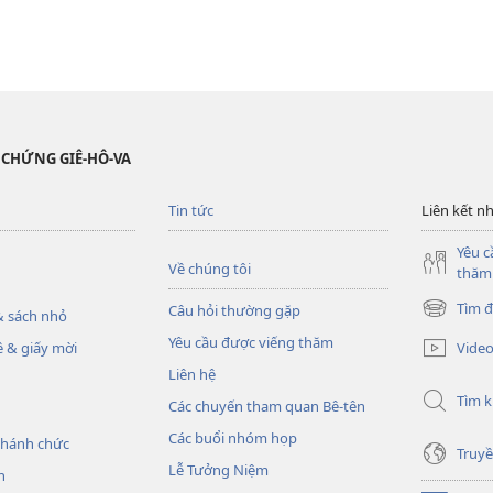
 CHỨNG GIÊ-HÔ-VA
Tin tức
Liên kết n
Yêu c
Về chúng tôi
thăm
Tìm đ
Câu hỏi thường gặp
 sách nhỏ
(mở
cửa
Yêu cầu được viếng thăm
Vide
 & giấy mời
sổ
Liên hệ
mới)
Tìm 
Các chuyến tham quan Bê-tên
Các buổi nhóm họp
thánh chức
Truyề
Lễ Tưởng Niệm
h