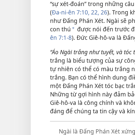
“sự xét-đoán” trong những câ
(
Đa-ni-ên 7:10,
22,
26
). Trong k
như Đấng Phán Xét. Ngài sẽ phá
con thú
được nói đến trước đ
*
ên 7:1-8
). Đức Giê-hô-va là Đấ
“Áo Ngài trắng như tuyết, và tóc
trắng là biểu tượng của sự côn
tự nhiên có thể có màu trắng 
trắng. Bạn có thể hình dung đ
một Đấng Phán Xét tóc bạc trắ
Những từ gợi hình này đảm bảo
Giê-hô-va là công chính và kh
đáng để chúng ta tin cậy và kín
Ngài là Đấng Phán Xét xứng 