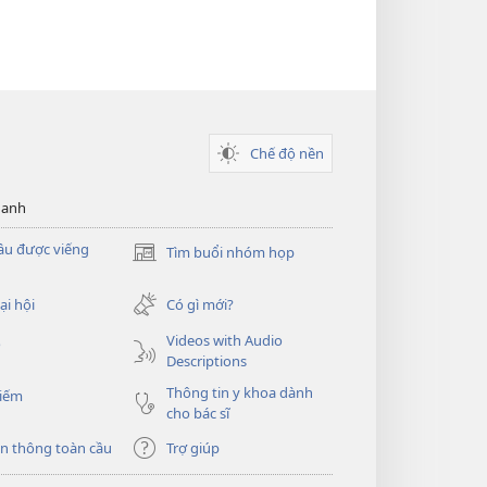
Chế độ nền
hanh
ầu được viếng
Tìm buổi nhóm họp
(mở
cửa
sổ
ại hội
Có gì mới?
mới)
Videos with Audio
o
Descriptions
Thông tin y khoa dành
kiếm
cho bác sĩ
n thông toàn cầu
Trợ giúp