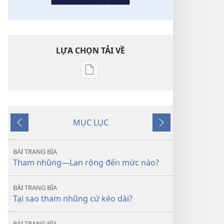
LỰA CHỌN TẢI VỀ
Tùy
chọn
tải
về
MỤC LỤC
các
Trước
Tiếp
tài
theo
liệu
BÀI TRANG BÌA
điện
Tham nhũng—Lan rộng đến mức nào?
tử
THÁP
BÀI TRANG BÌA
CANH
Tại sao tham nhũng cứ kéo dài?
Tháng
10 năm
BÀI TRANG BÌA