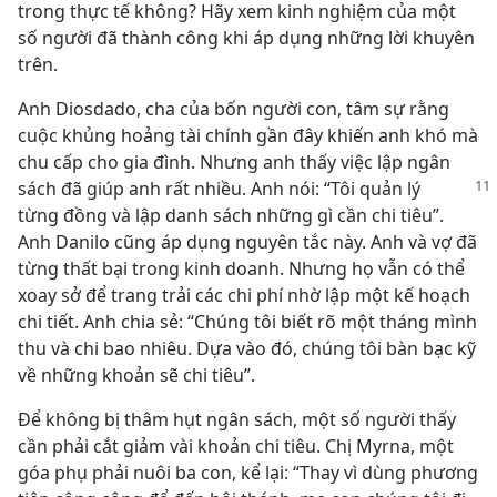
trong thực tế không? Hãy xem kinh nghiệm của một
số người đã thành công khi áp dụng những lời khuyên
trên.
Anh Diosdado, cha của bốn người con, tâm sự rằng
cuộc khủng hoảng tài chính gần đây khiến anh khó mà
chu cấp cho gia đình. Nhưng anh thấy việc lập ngân
sách đã giúp anh rất nhiều. Anh nói: “Tôi quản
lý
từng đồng và lập danh sách những gì cần chi tiêu”.
Anh Danilo cũng áp dụng nguyên tắc này. Anh và vợ đã
từng thất bại trong kinh doanh. Nhưng họ vẫn có thể
xoay sở để trang trải các chi phí nhờ lập một kế hoạch
chi tiết. Anh chia sẻ: “Chúng tôi biết rõ một tháng mình
thu và chi bao nhiêu. Dựa vào đó, chúng tôi bàn bạc kỹ
về những khoản sẽ chi tiêu”.
Để không bị thâm hụt ngân sách, một số người thấy
cần phải cắt giảm vài khoản chi tiêu. Chị Myrna, một
góa phụ phải nuôi ba con, kể lại: “Thay vì dùng phương