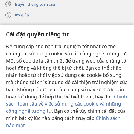
Truyền thông toàn cầu
Trợ giúp
Đóng góp
(mở
Cài đặt quyền riêng tư
cửa
sổ
Để cung cấp cho bạn trải nghiệm tốt nhất có thể,
THƯ VIỆN TRỰC TUYẾN Tháp Canh
(mở
mới)
chúng tôi sử dụng cookie và các công nghệ tương tự.
cửa
®
JW Hub
Một số cookie là cần thiết để trang web của chúng tôi
sổ
(mở
mới)
hoạt động và không thể bị từ chối. Bạn có thể chấp
cửa
®
JW Library
sổ
nhận hoặc từ chối việc sử dụng các cookie bổ sung
mới)
mà chúng tôi chỉ sử dụng để cải thiện trải nghiệm của
Thư viện Tháp Canh
bạn. Không có dữ liệu nào trong số này sẽ được bán
hoặc sử dụng để tiếp thị. Để biết thêm, hãy đọc
Chính
sách toàn cầu về việc sử dụng các cookie và những
công nghệ tương tự
. Bạn có thể tùy chỉnh cài đặt của
mình bất kỳ lúc nào bằng cách truy cập
Chính sách
Copyright
© 2026 Watch Tower Bible and Tract Society of Pennsylvania.
ĐIỀU KHOẢN SỬ DỤNG
|
CHÍNH SÁCH BẢO MẬT
|
CÀI ĐẶT QUYỀN
bảo mật
.
Hi
RIÊNG TƯ