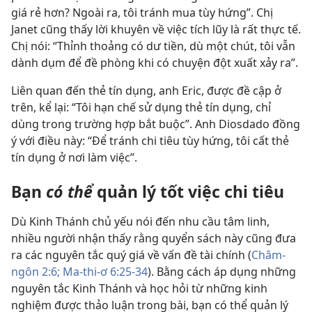
giá rẻ hơn? Ngoài ra, tôi tránh mua tùy hứng”. Chị
Janet cũng thấy lời khuyên về việc tích lũy là rất thực tế.
Chị nói: “Thỉnh thoảng có dư tiền, dù một chút, tôi vẫn
dành dụm để đề phòng khi có chuyện đột xuất xảy ra”.
Liên quan đến thẻ tín dụng, anh Eric, được đề cập ở
trên, kể lại: “Tôi hạn chế sử dụng thẻ tín dụng, chỉ
dùng trong trường hợp bắt buộc”. Anh Diosdado đồng
ý với điều này: “Để tránh chi tiêu tùy hứng, tôi cất thẻ
tín dụng ở nơi làm việc”.
Bạn
có thể
quản lý tốt việc chi tiêu
Dù Kinh Thánh chủ yếu nói đến nhu cầu tâm linh,
nhiều người nhận thấy rằng quyển sách này cũng đưa
ra các nguyên tắc quý giá về vấn đề tài chính (
Châm-
ngôn 2:6;
Ma-thi-ơ 6:25-34
). Bằng cách áp dụng những
nguyên tắc Kinh Thánh và học hỏi từ những kinh
nghiệm được thảo luận trong bài, bạn có thể quản lý