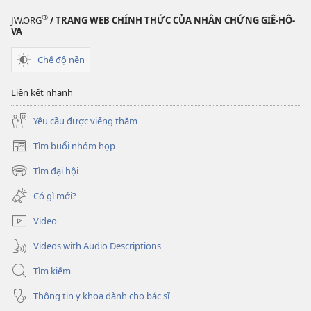
liệu
®
JW.ORG
/ TRANG WEB CHÍNH THỨC CỦA NHÂN CHỨNG GIÊ-HÔ-
điện
VA
tử
Chế độ nền
THÁP
CANH
Liên kết nhanh
Tháng
6 năm
Yêu cầu được viếng thăm
2011
Tìm buổi nhóm họp
(mở
cửa
Tìm đại hội
(mở
sổ
cửa
mới)
Có gì mới?
sổ
mới)
Video
Videos with Audio Descriptions
Tìm kiếm
Thông tin y khoa dành cho bác sĩ