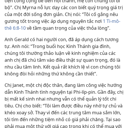
tiện công cộng để đến hội thánh, mẹ con chúng tôi đi
bộ”. Chị Myrna nỗ lực dạy các con biết quý trọng giá trị
của một đời sống đơn giản. Chị nói: “Tôi cố gắng nêu
gương tốt trong việc áp dụng nguyên tắc nơi
1 Ti-mô-
thê 6:8-10
về tầm quan trọng của việc thỏa lòng”.
Anh Gerald có hai người con, đã áp dụng cách tương
tự. Anh nói: “Trong buổi học Kinh Thánh gia đình,
chúng tôi thường thảo luận về kinh nghiệm của các
anh chị đã chú tâm vào điều thật sự quan trọng, đó là
nhu cầu tâm linh. Kết quả rất khích lệ vì con chúng tôi
không đòi hỏi những thứ không cần thiết”.
Chị Janet, một chị độc thân, đang làm công việc hướng
dẫn Kinh Thánh tình nguyện tại Phi-líp-pin. Gần đây, chị
bị mất kế sinh nhai nhưng vẫn có thể quản lý tốt chi
tiêu. Chị cho biết: “Tôi làm được điều này nhờ tự chủ và
khéo xoay sở. Thay vì đến các trung tâm mua sắm lớn,
tôi tìm đến những tiệm nhỏ có giá phải chăng. Tại sao
phải mua một thứ với giá cao trong khi có thể mua với