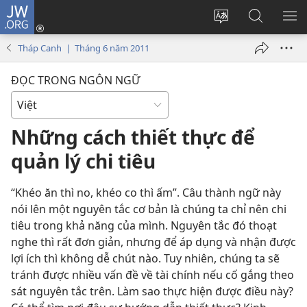
JW.ORG
Đăng
nhập
Thay
Tìm
HI
(mở
đổi
kiếm
BẢ
Tháp Canh | Tháng 6 năm 2011
cửa
ngôn
JW.ORG
CH
sổ
ngữ
ĐỌC TRONG NGÔN NGỮ
mới)
của
trang
Những cách thiết thực để
quản lý chi tiêu
“Khéo ăn thì no, khéo co thì ấm”. Câu thành ngữ này
nói lên một nguyên tắc cơ bản là chúng ta chỉ nên chi
tiêu trong khả năng của mình. Nguyên tắc đó thoạt
nghe thì rất đơn giản, nhưng để áp dụng và nhận được
lợi ích thì không dễ chút nào. Tuy nhiên, chúng ta sẽ
tránh được nhiều vấn đề về tài chính nếu cố gắng theo
sát nguyên tắc trên. Làm sao thực hiện được điều này?