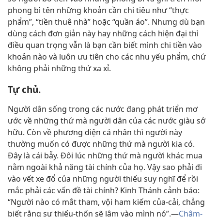
phong bì tên những khoản cần chi tiêu như “thực
phẩm”, “tiền thuê nhà” hoặc “quần áo”. Nhưng dù bạn
dùng cách đơn giản này hay những cách hiện đại thì
điều quan trọng vẫn là bạn cần biết mình chi tiền vào
khoản nào và luôn ưu tiên cho các nhu yếu phẩm, chứ
không phải những thứ xa xỉ.
Tự chủ.
Người dân sống trong các nước đang phát triển mơ
ước về những thứ mà người dân của các nước giàu sở
hữu. Còn về phương diện cá nhân thì người này
thường muốn có được những thứ mà người kia có.
Đây là cái bẫy. Đôi lúc những thứ mà người khác mua
nằm ngoài khả năng tài chính của họ. Vậy sao phải đi
vào vết xe đổ của những người thiếu suy nghĩ để rồi
mắc phải các vấn đề tài chính? Kinh Thánh cảnh báo:
“Người nào có mắt tham, vội ham kiếm của-cải, chẳng
biết rằng sự thiếu-thốn sẽ lâm vào mình nó”.—
Châm-