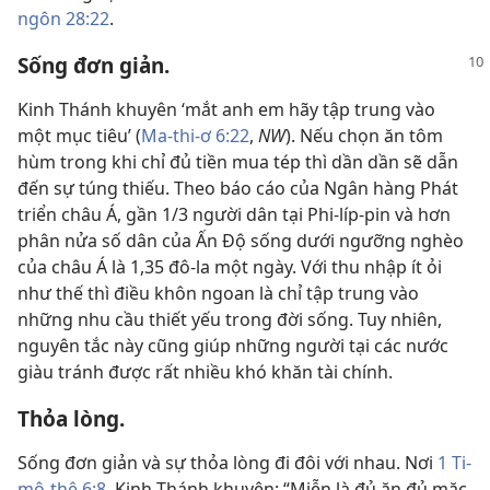
ngôn 28:22
.
Sống đơn giản.
Kinh Thánh khuyên ‘mắt anh em hãy tập trung vào
một mục tiêu’ (
Ma-thi-ơ 6:22
,
NW
). Nếu chọn ăn tôm
hùm trong khi chỉ đủ tiền mua tép thì dần dần sẽ dẫn
đến sự túng thiếu. Theo báo cáo của Ngân hàng Phát
triển châu Á, gần 1/3 người dân tại Phi-líp-pin và hơn
phân nửa số dân của Ấn Độ sống dưới ngưỡng nghèo
của châu Á là 1,35 đô-la một ngày. Với thu nhập ít ỏi
như thế thì điều khôn ngoan là chỉ tập trung vào
những nhu cầu thiết yếu trong đời sống. Tuy nhiên,
nguyên tắc này cũng giúp những người tại các nước
giàu tránh được rất nhiều khó khăn tài chính.
Thỏa lòng.
Sống đơn giản và sự thỏa lòng đi đôi với nhau. Nơi
1 Ti-
mô-thê 6:8
, Kinh Thánh khuyên: “Miễn là đủ ăn đủ mặc