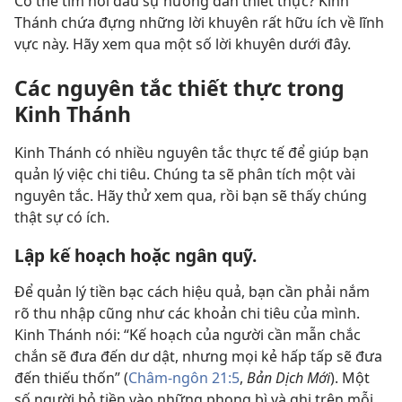
Có thể tìm nơi đâu sự hướng dẫn thiết thực? Kinh
Thánh chứa đựng những lời khuyên rất hữu ích về lĩnh
vực này. Hãy xem qua một số lời khuyên dưới đây.
Các nguyên tắc thiết thực trong
Kinh Thánh
Kinh Thánh có nhiều nguyên tắc thực tế để giúp bạn
quản lý việc chi tiêu. Chúng ta sẽ phân tích một vài
nguyên tắc. Hãy thử xem qua, rồi bạn sẽ thấy chúng
thật sự có ích.
Lập kế hoạch hoặc ngân quỹ.
Để quản lý tiền bạc cách hiệu quả, bạn cần phải nắm
rõ thu nhập cũng như các khoản chi tiêu của mình.
Kinh Thánh nói: “Kế hoạch của người cần mẫn chắc
chắn sẽ đưa đến dư dật, nhưng mọi kẻ hấp tấp sẽ đưa
đến thiếu thốn” (
Châm-ngôn 21:5
,
Bản Dịch Mới
). Một
số người bỏ tiền vào những phong bì và ghi trên mỗi