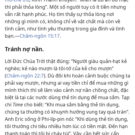
thì phải thỏa lòng”. Một số người tuy có ít tiền nhưng
vẫn rất hạnh phúc. Họ tìm thấy sự thỏa lòng nơi
những gì mình có, không chỉ về vật chất mà còn về
tình cảm, như tình yêu thương trong gia đình và tình
bạn.—
Châm-ngôn 15:17
.
Tránh nợ nần.
Lời Đức Chúa Trời thật đúng: “Người giàu quản-hạt kẻ
nghèo; kẻ nào mượn là tôi-tớ của kẻ cho mượn”
(
Châm-ngôn 22:7
). Dù đôi khi hoàn cảnh buộc chúng ta
phải vay mượn, nhưng ai vay tiền chỉ để mua những gì
mình thích thì sẽ lâm vào cảnh nợ nần chồng chất, đặc
biệt là tại các nước dùng thẻ tín dụng để mua sắm. Tạp
chí
Time
cho biết: “Khi mua sắm bằng thẻ tín dụng,
chúng ta thường có khuynh hướng vung tay quá trán”.
Anh Eric sống ở Phi-líp-pin nói: “Khi dùng thẻ tín dụng,
tôi thường chi tiêu nhiều hơn lúc có tiền mặt. Đến hạn
thanh toán thì tôi bị cháy túi”. Vậy, cần hết sức cẩn