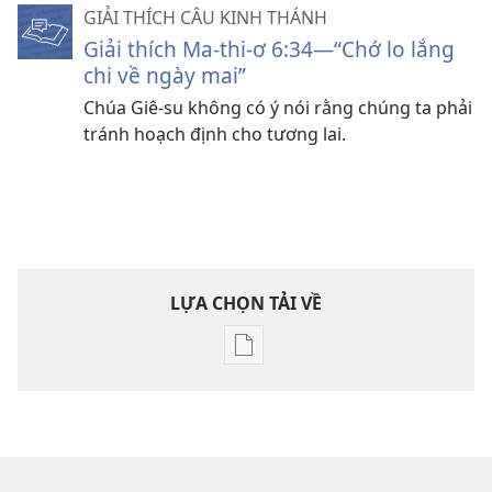
GIẢI THÍCH CÂU KINH THÁNH
Giải thích Ma-thi-ơ 6:34—“Chớ lo lắng
chi về ngày mai”
Chúa Giê-su không có ý nói rằng chúng ta phải
tránh hoạch định cho tương lai.
LỰA CHỌN TẢI VỀ
Tùy
chọn
tải
về
các
tài