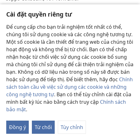
KAMLOOPS, BC, Sport Mart Place, 300 Lorne St.
Cài đặt quyền riêng tư
KITCHENER, ON (chỉ có tiếng Tây Ban Nha), Kitchener
Để cung cấp cho bạn trải nghiệm tốt nhất có thể,
Memorial Auditorium Complex, 400 East Ave.
chúng tôi sử dụng cookie và các công nghệ tương tự.
Một số cookie là cần thiết để trang web của chúng tôi
MONTREAL, QC (chỉ có tiếng Ả-rập), Assembly Hall of
hoạt động và không thể bị từ chối. Bạn có thể chấp
Jehovah’s Witnesses, 12700, boul. Métropolitain Est,
nhận hoặc từ chối việc sử dụng các cookie bổ sung
Pointe-aux-Trembles.
mà chúng tôi chỉ sử dụng để cải thiện trải nghiệm của
MOUNT PEARL, NF, Mount Pearl Glacier, Olympic Dr.
bạn. Không có dữ liệu nào trong số này sẽ được bán
hoặc sử dụng để tiếp thị. Để biết thêm, hãy đọc
Chính
QUEBEC CITY, QC (chỉ có tiếng Pháp), Colisée Pepsi,
sách toàn cầu về việc sử dụng các cookie và những
250, boul. Wilfred-Hamel.
công nghệ tương tự
. Bạn có thể tùy chỉnh cài đặt của
mình bất kỳ lúc nào bằng cách truy cập
Chính sách
12-14 THÁNG 7
bảo mật
.
Hi
BRAMPTON, ON (chỉ có tiếng Trung Hoa), Assembly
th
Hall of Jehovah’s Witnesses, 2594 Highway 7 W.
Đồng ý
Từ chối
Tùy chỉnh
M
lụ
HAMILTON, ON, Copps Coliseum, 101 York Blvd.