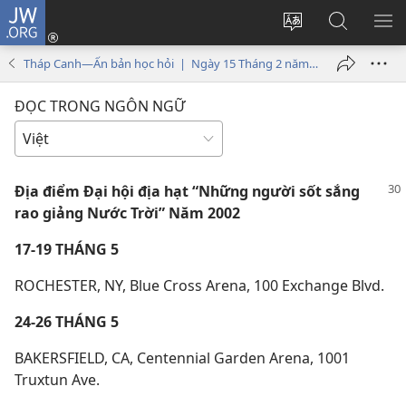
JW.ORG
Đăng
nhập
Thay
Tìm
HI
(mở
đổi
kiếm
BẢ
Tháp Canh—Ấn bản học hỏi | Ngày 15 Tháng 2 năm 2002
cửa
ngôn
JW.ORG
CH
sổ
ngữ
ĐỌC TRONG NGÔN NGỮ
mới)
của
trang
Địa điểm Đại hội địa hạt “Những người sốt sắng
rao giảng Nước Trời” Năm 2002
17-19 THÁNG 5
ROCHESTER, NY, Blue Cross Arena, 100 Exchange Blvd.
24-26 THÁNG 5
BAKERSFIELD, CA, Centennial Garden Arena, 1001
Truxtun Ave.