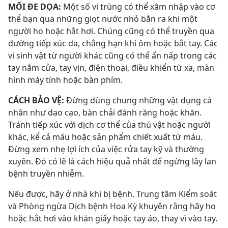
MỐI ĐE DỌA:
Một số vi trùng có thể xâm nhập vào cơ
thể bạn qua những giọt nước nhỏ bắn ra khi một
người ho hoặc hắt hơi. Chúng cũng có thể truyền qua
đường tiếp xúc da, chẳng hạn khi ôm hoặc bắt tay. Các
vi sinh vật từ người khác cũng có thể ẩn nấp trong các
tay nắm cửa, tay vịn, điện thoại, điều khiển từ xa, màn
hình máy tính hoặc bàn phím.
CÁCH BẢO VỆ:
Đừng dùng chung những vật dụng cá
nhân như dao cạo, bàn chải đánh răng hoặc khăn.
Tránh tiếp xúc với dịch cơ thể của thú vật hoặc người
khác, kể cả máu hoặc sản phẩm chiết xuất từ máu.
Đừng xem nhẹ lợi ích của việc rửa tay kỹ và thường
xuyên. Đó có lẽ là cách hiệu quả nhất để ngừng lây lan
bệnh truyền nhiễm.
Nếu được, hãy ở nhà khi bị bệnh. Trung tâm Kiểm soát
và Phòng ngừa Dịch bệnh Hoa Kỳ khuyên rằng hãy ho
hoặc hắt hơi vào khăn giấy hoặc tay áo, thay vì vào tay.