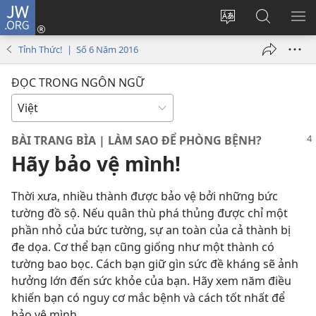
JW.ORG
Đăng
nhập
Thay
Tìm
HI
(mở
đổi
kiếm
BẢ
Tỉnh Thức! | Số 6 Năm 2016
cửa
ngôn
JW.ORG
CH
sổ
ngữ
ĐỌC TRONG NGÔN NGỮ
mới)
của
trang
BÀI TRANG BÌA | LÀM SAO ĐỂ PHÒNG BỆNH?
Hãy bảo vệ mình!
Thời xưa, nhiều thành được bảo vệ bởi những bức
tường đồ sộ. Nếu quân thù phá thủng được chỉ một
phần nhỏ của bức tường, sự an toàn của cả thành bị
đe dọa. Cơ thể bạn cũng giống như một thành có
tường bao bọc. Cách bạn giữ gìn sức đề kháng sẽ ảnh
hưởng lớn đến sức khỏe của bạn. Hãy xem năm điều
khiến bạn có nguy cơ mắc bệnh và cách tốt nhất để
bảo vệ mình.