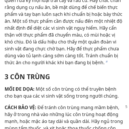
quen rửa kỹ mọi loại trái cây và rau củ. Hãy chắc chắn
rằng dụng cụ nấu ăn, bề mặt dùng để chế biến thực
phẩm và tay bạn luôn sạch khi chuẩn bị hoặc bày thức
ăn. Một số thực phẩm cần được nấu đến một nhiệt độ
nhất định để diệt các vi sinh vật nguy hiểm. Hãy cẩn
thận với thực phẩm đã chuyển màu, có mùi hoặc vị
khó chịu. Đó là dấu hiệu cho thấy một quân đoàn vi
sinh vật đang chực chờ bạn. Hãy để thực phẩm chưa
dùng vào tủ lạnh càng sớm càng tốt. Tránh chuẩn bị
thức ăn cho người khác khi bạn đang bị bệnh.
b
3 CÔN TRÙNG
MỐI ĐE DỌA:
Một số côn trùng có thể truyền bệnh
cho bạn qua các vi sinh vật sống trong người chúng.
CÁCH BẢO VỆ:
Để tránh côn trùng mang mầm bệnh,
hãy ở trong nhà vào những lúc côn trùng hoạt động
mạnh, hoặc mặc áo tay dài và quần dài. Hãy ngủ trong
mùng tẩm thuốc, và xịt hoặc thoa thuốc chống côn