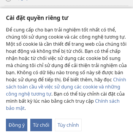
Đóng góp
(mở
Cài đặt quyền riêng tư
cửa
sổ
Để cung cấp cho bạn trải nghiệm tốt nhất có thể,
THƯ VIỆN TRỰC TUYẾN Tháp Canh
(mở
mới)
chúng tôi sử dụng cookie và các công nghệ tương tự.
cửa
®
JW Hub
Một số cookie là cần thiết để trang web của chúng tôi
sổ
(mở
mới)
hoạt động và không thể bị từ chối. Bạn có thể chấp
cửa
®
JW Library
sổ
nhận hoặc từ chối việc sử dụng các cookie bổ sung
mới)
mà chúng tôi chỉ sử dụng để cải thiện trải nghiệm của
Thư viện Tháp Canh
bạn. Không có dữ liệu nào trong số này sẽ được bán
hoặc sử dụng để tiếp thị. Để biết thêm, hãy đọc
Chính
sách toàn cầu về việc sử dụng các cookie và những
công nghệ tương tự
. Bạn có thể tùy chỉnh cài đặt của
Copyright
© 2026 Watch Tower Bible and Tract Society of Pennsylvania.
mình bất kỳ lúc nào bằng cách truy cập
Chính sách
ĐIỀU KHOẢN SỬ DỤNG
|
CHÍNH SÁCH BẢO MẬT
|
CÀI ĐẶT QUYỀN
bảo mật
.
Hi
RIÊNG TƯ
th
Đồng ý
Từ chối
Tùy chỉnh
M