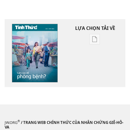
LỰA CHỌN TẢI VỀ
Tùy
chọn
tải
về
các
tài
liệu
điện
tử
TỈNH
THỨC!
Làm
®
JW.ORG
/ TRANG WEB CHÍNH THỨC CỦA NHÂN CHỨNG GIÊ-HÔ-
sao
VA