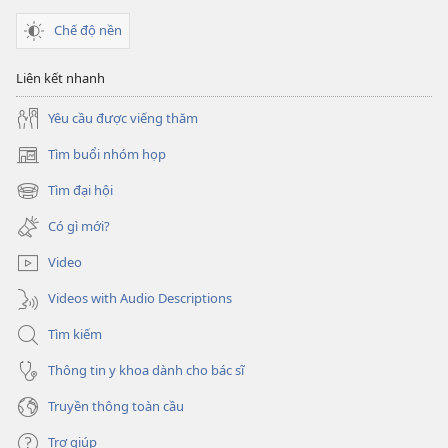
để
Chế độ nền
phòng
bệnh?
Liên kết nhanh
Yêu cầu được viếng thăm
Tìm buổi nhóm họp
(mở
cửa
Tìm đại hội
(mở
sổ
cửa
mới)
Có gì mới?
sổ
mới)
Video
Videos with Audio Descriptions
Tìm kiếm
Thông tin y khoa dành cho bác sĩ
Truyền thông toàn cầu
Trợ giúp