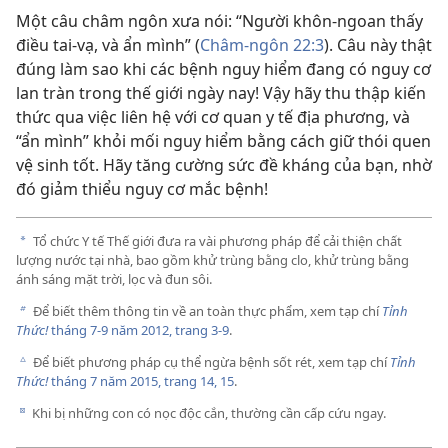
Một câu châm ngôn xưa nói: “Người khôn-ngoan thấy
điều tai-vạ, và ẩn mình” (
Châm-ngôn 22:3
). Câu này thật
đúng làm sao khi các bệnh nguy hiểm đang có nguy cơ
lan tràn trong thế giới ngày nay! Vậy hãy thu thập kiến
thức qua việc liên hệ với cơ quan y tế địa phương, và
“ẩn mình” khỏi mối nguy hiểm bằng cách giữ thói quen
vệ sinh tốt. Hãy tăng cường sức đề kháng của bạn, nhờ
đó giảm thiểu nguy cơ mắc bệnh!
Tổ chức Y tế Thế giới đưa ra vài phương pháp để cải thiện chất
a
lượng nước tại nhà, bao gồm khử trùng bằng clo, khử trùng bằng
ánh sáng mặt trời, lọc và đun sôi.
Để biết thêm thông tin về an toàn thực phẩm, xem tạp chí
Tỉnh
b
Thức!
tháng 7-9 năm 2012, trang 3-9
.
Để biết phương pháp cụ thể ngừa bệnh sốt rét, xem tạp chí
Tỉnh
c
Thức!
tháng 7 năm 2015, trang 14, 15
.
Khi bị những con có nọc độc cắn, thường cần cấp cứu ngay.
d