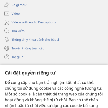
cửa
mới)
Có gì mới?
sổ
mới)
Video
Videos with Audio Descriptions
Tìm kiếm
Thông tin y khoa dành cho bác sĩ
Truyền thông toàn cầu
Trợ giúp
Đóng góp
(mở
Cài đặt quyền riêng tư
cửa
sổ
Để cung cấp cho bạn trải nghiệm tốt nhất có thể,
THƯ VIỆN TRỰC TUYẾN Tháp Canh
(mở
mới)
chúng tôi sử dụng cookie và các công nghệ tương tự.
cửa
®
JW Hub
Một số cookie là cần thiết để trang web của chúng tôi
sổ
(mở
mới)
hoạt động và không thể bị từ chối. Bạn có thể chấp
cửa
®
JW Library
sổ
nhận hoặc từ chối việc sử dụng các cookie bổ sung