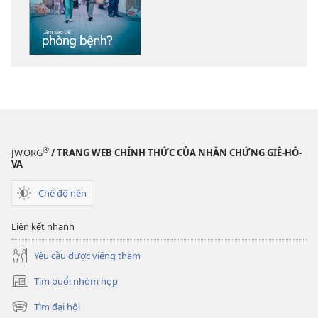
về
các
tài
liệu
điện
tử
TỈNH
THỨC!
Làm
®
JW.ORG
/ TRANG WEB CHÍNH THỨC CỦA NHÂN CHỨNG GIÊ-HÔ-
sao
VA
để
Chế độ nền
phòng
bệnh?
Liên kết nhanh
Yêu cầu được viếng thăm
Tìm buổi nhóm họp
(mở
cửa
Tìm đại hội
(mở
sổ