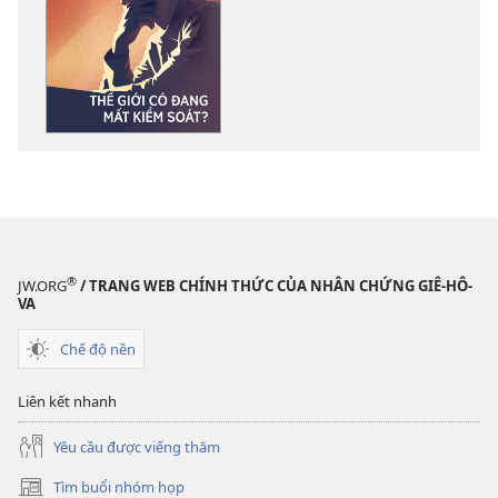
chọn
tải
về
các
tài
liệu
điện
tử
TỈNH
THỨC!
Thế
®
JW.ORG
/ TRANG WEB CHÍNH THỨC CỦA NHÂN CHỨNG GIÊ-HÔ-
giới
VA
có
Chế độ nền
đang
mất
Liên kết nhanh
kiểm
soát?
Yêu cầu được viếng thăm
Tìm buổi nhóm họp
(mở