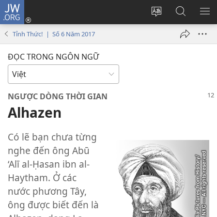
JW.ORG
Đăng
nhập
Thay
Tìm
HI
(mở
đổi
kiếm
BẢ
Tỉnh Thức! | Số 6 Năm 2017
cửa
ngôn
JW.ORG
CH
sổ
ngữ
ĐỌC TRONG NGÔN NGỮ
mới)
của
trang
NGƯỢC DÒNG THỜI GIAN
Alhazen
Có lẽ bạn chưa từng
nghe đến ông Abū
‘Alī al-Ḥasan ibn al-
Haytham. Ở các
nước phương Tây,
ông được biết đến là