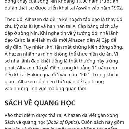
dòng chảy của sông Nin khoảng 1.000 năm trước khi
dự án thật sự được triển khai tại Aswân vào năm 1902.
Theo đó, Alhazen đã đề ra kế hoạch táo bạo là thay đổi
chu kỳ của lũ lụt và hạn hán tại Ai Cập bằng cách xây
đập ở sông Nin. Khi nghe tin về ý tưởng đó, nhà lãnh
đạo Cairo là al-Hakim đã mời Alhazen đến Ai Cập để
xây đập. Tuy nhiên, khi tận mắt chứng kiến dòng sông,
Alhazen nhận ra mình không thể thực hiện dự án. Vì
sợ nhà lãnh đạo khét tiếng là thất thường này trừng
phạt, Alhazen đã giả điên trong khoảng 11 năm cho
đến khi al-Hakim qua đời vào năm 1021. Trong khi bị
giam, Alhazen có nhiều thời gian để tập trung
vào những lĩnh vực mà ông quan tâm.
SÁCH VỀ QUANG HỌC
Vào thời điểm được thả ra, Alhazen đã viết gần xong
Sách về quang học (
Book of Optics
). Cuốn sách này gồm
bảy tập và được xem là “một trong những tác phẩm