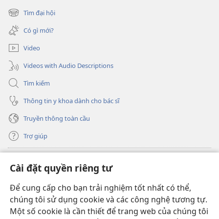
cửa
Tìm đại hội
(mở
sổ
cửa
mới)
Có gì mới?
sổ
mới)
Video
Videos with Audio Descriptions
Tìm kiếm
Thông tin y khoa dành cho bác sĩ
Truyền thông toàn cầu
Trợ giúp
Đóng góp
(mở
Cài đặt quyền riêng tư
cửa
sổ
Để cung cấp cho bạn trải nghiệm tốt nhất có thể,
THƯ VIỆN TRỰC TUYẾN Tháp Canh
(mở
mới)
chúng tôi sử dụng cookie và các công nghệ tương tự.
cửa
®
JW Hub
Một số cookie là cần thiết để trang web của chúng tôi
sổ
(mở