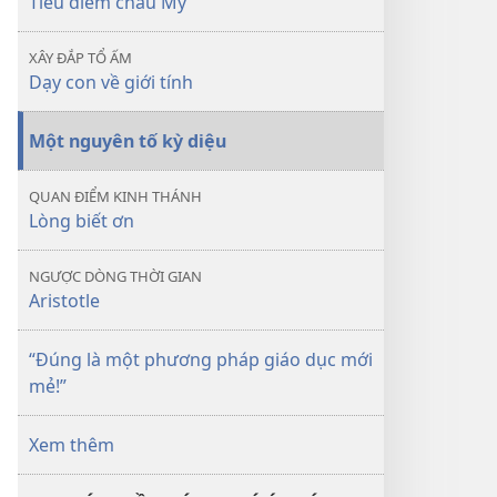
Tiêu điểm châu Mỹ
su
—
XÂY ĐẮP TỔ ẤM
Nhân
Dạy con về giới tính
vật
có
Một nguyên tố kỳ diệu
thật
không?
QUAN ĐIỂM KINH THÁNH
Lòng biết ơn
NGƯỢC DÒNG THỜI GIAN
Aristotle
“Đúng là một phương pháp giáo dục mới
mẻ!”
Xem thêm