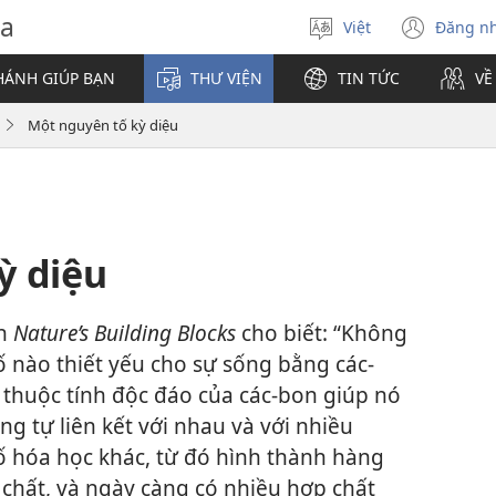
va
Việt
Đăng n
Chọn
(mở
ngôn
cửa
HÁNH GIÚP BẠN
THƯ VIỆN
TIN TỨC
VỀ
ngữ
sổ
mới)
Một nguyên tố kỳ diệu
ỳ diệu
ch
Nature’s Building Blocks
cho biết: “Không
 nào thiết yếu cho sự sống bằng các-
 thuộc tính độc đáo của các-bon giúp nó
ng tự liên kết với nhau và với nhiều
 hóa học khác, từ đó hình thành hàng
 chất, và ngày càng có nhiều hợp chất