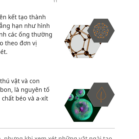
ên kết tạo thành
hẳng hạn như hình
nh các ống thường
o theo đơn vị
ét.
 thú vật và con
bon, là nguyên tố
 chất béo và a-xít
h, nhưng khi xem xét những vật ngài tạo