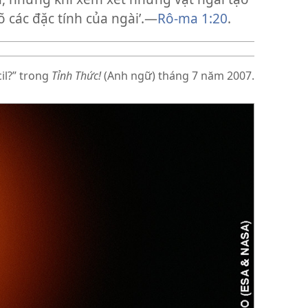
rõ các đặc tính của ngài’.—
Rô-ma 1:20
.
il?” trong
Tỉnh Thức!
(Anh ngữ) tháng 7 năm 2007.