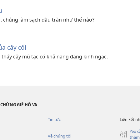
u
i, chúng làm sạch dầu tràn như thế nào?
a cây cối
 thấy cây mù tạc có khả năng đáng kinh ngạc.
 CHỨNG GIÊ-HÔ-VA
Tin tức
Liên kết n
Yêu c
Về chúng tôi
thăm