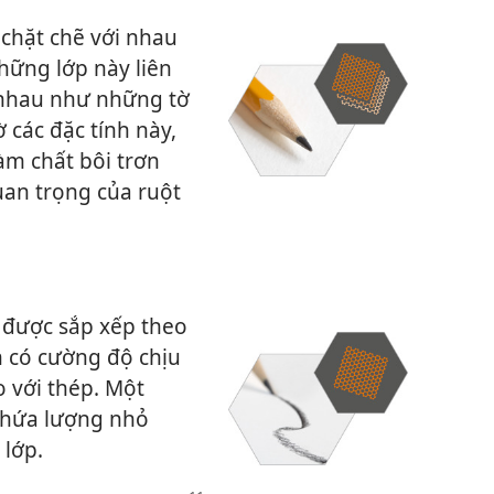
 chặt chẽ với nhau
hững lớp này liên
i nhau như những tờ
 các đặc tính này,
àm chất bôi trơn
uan trọng của ruột
 được sắp xếp theo
n có cường độ chịu
 với thép. Một
chứa lượng nhỏ
 lớp.