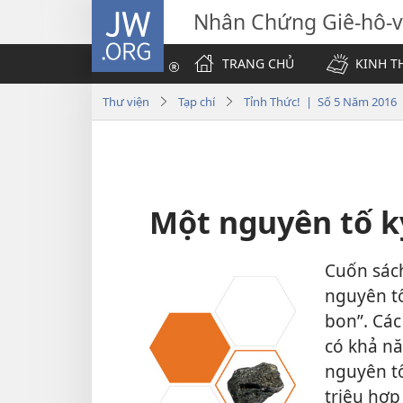
JW.ORG
Nhân Chứng Giê-hô-
TRANG CHỦ
KINH T
Thư viện
Tạp chí
Tỉnh Thức! | Số 5 Năm 2016
Một nguyên tố k
Cuốn sá
nguyên tố
bon”. Các
có khả nă
nguyên tố
triệu hợp