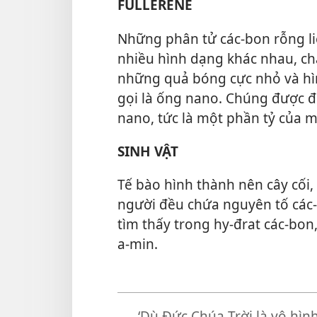
FULLERENE
Những phân tử các-bon rỗng li
nhiều hình dạng khác nhau, c
những quả bóng cực nhỏ và hì
gọi là ống nano. Chúng được đ
nano, tức là một phần tỷ của m
SINH VẬT
Tế bào hình thành nên cây cối,
người đều chứa nguyên tố các-
tìm thấy trong hy-đrat các-bon,
a-min.
‘Dù Đức Chúa Trời là vô hìn