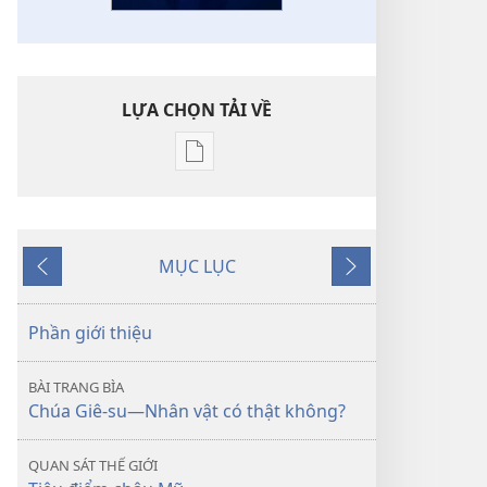
LỰA CHỌN TẢI VỀ
Tùy
chọn
tải
về
MỤC LỤC
các
Trước
Tiếp
tài
theo
liệu
Phần giới thiệu
điện
tử
BÀI TRANG BÌA
TỈNH
Chúa Giê-su—Nhân vật có thật không?
THỨC!
Chúa
QUAN SÁT THẾ GIỚI
Giê-