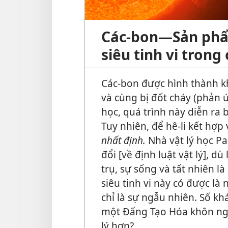
Các-bon—Sản phẩm
siêu tinh vi trong
Các-bon được hình thành kh
và cùng bị đốt cháy (phản 
học, quá trình này diễn ra 
Tuy nhiên, để hê-li kết hợp
nhất định.
Nhà vật lý học Pau
đổi [về định luật vật lý], d
trụ, sự sống và tất nhiên l
siêu tinh vi này có được là
chỉ là sự ngẫu nhiên. Số k
một Đấng Tạo Hóa khôn ng
lý hơn?