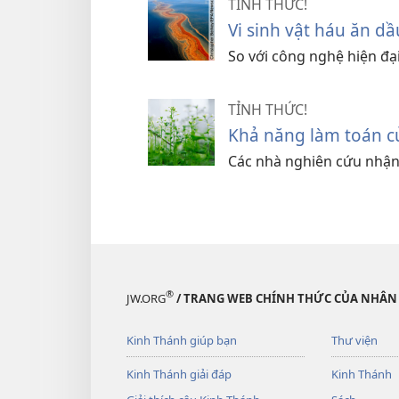
TỈNH THỨC!
Vi sinh vật háu ăn dầ
So với công nghệ hiện đạ
TỈNH THỨC!
Khả năng làm toán củ
Các nhà nghiên cứu nhận
®
JW.ORG
/ TRANG WEB CHÍNH THỨC CỦA NHÂN
Kinh Thánh giúp bạn
Thư viện
Kinh Thánh giải đáp
Kinh Thánh