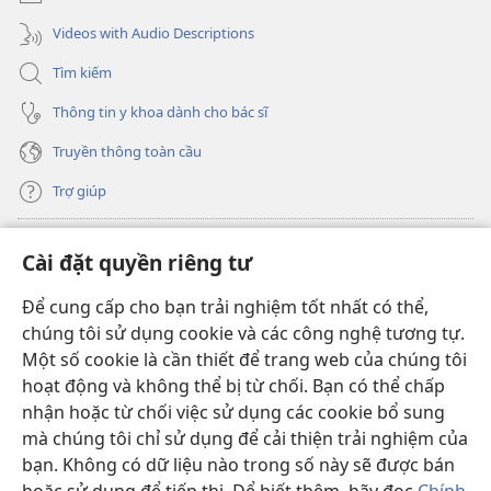
Videos with Audio Descriptions
Tìm kiếm
Thông tin y khoa dành cho bác sĩ
Truyền thông toàn cầu
Trợ giúp
Đóng góp
(mở
Cài đặt quyền riêng tư
cửa
sổ
Để cung cấp cho bạn trải nghiệm tốt nhất có thể,
THƯ VIỆN TRỰC TUYẾN Tháp Canh
(mở
mới)
chúng tôi sử dụng cookie và các công nghệ tương tự.
cửa
®
JW Hub
Một số cookie là cần thiết để trang web của chúng tôi
sổ
(mở
mới)
hoạt động và không thể bị từ chối. Bạn có thể chấp
cửa
®
JW Library
sổ
nhận hoặc từ chối việc sử dụng các cookie bổ sung
mới)
mà chúng tôi chỉ sử dụng để cải thiện trải nghiệm của
Thư viện Tháp Canh
bạn. Không có dữ liệu nào trong số này sẽ được bán