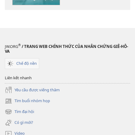
liệu
điện
tử
TỈNH
THỨC!
Bí
®
JW.ORG
/ TRANG WEB CHÍNH THỨC CỦA NHÂN CHỨNG GIÊ-HÔ-
quyết
VA
cho
Chế độ nền
người
bận
Liên kết nhanh
rộn
Yêu cầu được viếng thăm
Tìm buổi nhóm họp
(mở
cửa
Tìm đại hội
(mở
sổ
cửa
mới)
Có gì mới?
sổ
mới)
Video