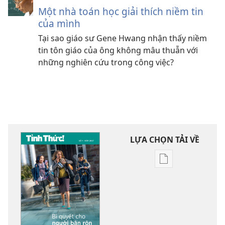
Một nhà toán học giải thích niềm tin
của mình
Tại sao giáo sư Gene Hwang nhận thấy niềm
tin tôn giáo của ông không mâu thuẫn với
những nghiên cứu trong công việc?
LỰA CHỌN TẢI VỀ
Tùy
chọn
tải
về
các
tài