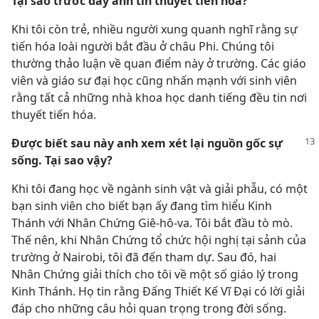
Tại sao trước đây anh tin thuyết tiến hóa?
Khi tôi còn trẻ, nhiều người xung quanh nghĩ rằng sự
tiến hóa loài người bắt đầu ở châu Phi. Chúng tôi
thường thảo luận về quan điểm này ở trường. Các giáo
viên và giáo sư đại học cũng nhấn mạnh với sinh viên
rằng tất cả những nhà khoa học danh tiếng đều tin nơi
thuyết tiến hóa.
Được biết sau này anh xem xét lại nguồn gốc sự
sống. Tại sao vậy?
Khi tôi đang học về ngành sinh vật và giải phẫu, có một
bạn sinh viên cho biết bạn ấy đang tìm hiểu Kinh
Thánh với Nhân Chứng Giê-hô-va. Tôi bắt đầu tò mò.
Thế nên, khi Nhân Chứng tổ chức hội nghị tại sảnh của
trường ở Nairobi, tôi đã đến tham dự. Sau đó, hai
Nhân Chứng giải thích cho tôi về một số giáo lý trong
Kinh Thánh. Họ tin rằng Đấng Thiết Kế Vĩ Đại có lời giải
đáp cho những câu hỏi quan trọng trong đời sống.