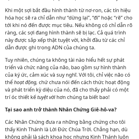
Khi một sợi bắt đầu hình thành từ nơ-ron, các tín hiệu
hóa học sẽ ra chỉ dẫn như “dừng lại”, “đi” hoặc “rẽ” cho
tới khi nó đến được mục tiêu. Nếu không có chỉ dẫn rõ
ràng, các sợi đang hình thành sẽ bị lạc. Cả quá trình
này được sắp xếp thật tuyệt vời, khởi đầu từ các chỉ
dẫn được ghi trong ADN của chúng ta.
Tuy nhiên, chúng ta không tài nào hiểu hết sự phát
triển và chức năng của não, bao gồm sự hình thành
của ký ức, cảm xúc và suy nghĩ. Với tôi, chỉ việc não có
thể
hoạt động,
chứ chưa nói đến cách thức hoạt động
và phát triển kỳ diệu của nó, đã cho thấy phải có một
trí óc thiết kế
tuyệt vời
hơn chúng ta biết bao!
Tại sao anh trở thành Nhân Chứng Giê-hô-va?
Các Nhân Chứng đưa ra những bằng chứng cho tôi
thấy Kinh Thánh là Lời Đức Chúa Trời. Chẳng hạn, dù
không phải là sách khoa học nhưng Kinh Thánh luôn