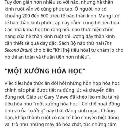
Tuy đơn giản hơn nhiều so với não, nhưng hệ thần
kinh ruột vẫn vô cùng phức tạp. Ở người, nó có
khoảng 200 đến 600 triệu tế bào thần kinh. Mạng lưới
tế bào thần kinh phức tạp này nằm trong hệ tiêu hóa.
Các nhà khoa học tin rằng nếu não thực hiện chức
năng của hệ thần kinh ruột thì lượng dây thần kinh
cần thiết sẽ quá dày đặc. Sách Bộ não thứ hai (
The
Second Brain
) cho biết: “Khi [hệ tiêu hóa] tự chăm lo cho
nó thì an toàn và thuận tiện hơn nhiều”.
“MỘT XƯỞNG HÓA HỌC”
Việc tiêu hóa thức ăn đòi hỏi những hỗn hợp hóa học
chính xác phải được tiết ra đúng lúc và chuyển đến
đúng nơi. Giáo sư Gary Mawe đã khéo léo miêu tả hệ
tiêu hóa như “một xưởng hóa học”. Cơ chế hoạt động
tinh vi của “xưởng” này thật đáng kinh ngạc. Chẳng
hạn, khắp thành ruột có các tế bào chuyên biệt đóng
vai trò như những máy dò hóa chất, tức những cảm