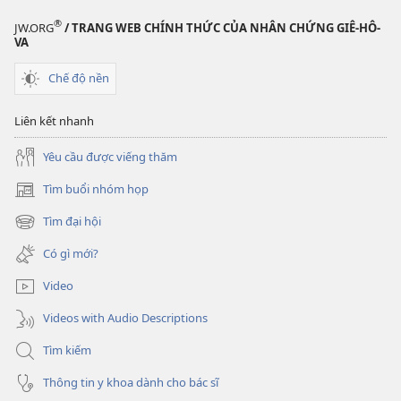
Kinh
®
JW.ORG
/ TRANG WEB CHÍNH THỨC CỦA NHÂN CHỨNG GIÊ-HÔ-
Thánh
VA
có
Chế độ nền
thật
là
Liên kết nhanh
lời
Chúa?
Yêu cầu được viếng thăm
Tìm buổi nhóm họp
(mở
cửa
Tìm đại hội
(mở
sổ
cửa
mới)
Có gì mới?
sổ
mới)
Video
Videos with Audio Descriptions
Tìm kiếm
Thông tin y khoa dành cho bác sĩ