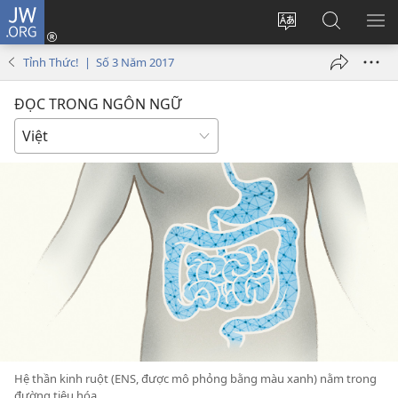
JW.ORG
Đăng
nhập
Thay
Tìm
HI
(mở
đổi
kiếm
BẢ
Tỉnh Thức! | Số 3 Năm 2017
cửa
ngôn
JW.ORG
CH
sổ
ngữ
ĐỌC TRONG NGÔN NGỮ
mới)
của
trang
Hệ thần kinh ruột (ENS, được mô phỏng bằng màu xanh) nằm trong
đường tiêu hóa