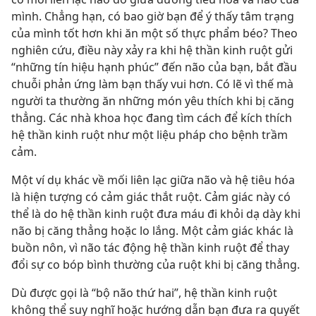
mình. Chẳng hạn, có bao giờ bạn để ý thấy tâm trạng
của mình tốt hơn khi ăn một số thực phẩm béo? Theo
nghiên cứu, điều này xảy ra khi hệ thần kinh ruột gửi
“những tín hiệu hạnh phúc” đến não của bạn, bắt đầu
chuỗi phản ứng làm bạn thấy vui hơn. Có lẽ vì thế mà
người ta thường ăn những món yêu thích khi bị căng
thẳng. Các nhà khoa học đang tìm cách để kích thích
hệ thần kinh ruột như một liệu pháp cho bệnh trầm
cảm.
Một ví dụ khác về mối liên lạc giữa não và hệ tiêu hóa
là hiện tượng có cảm giác thắt ruột. Cảm giác này có
thể là do hệ thần kinh ruột đưa máu đi khỏi dạ dày khi
não bị căng thẳng hoặc lo lắng. Một cảm giác khác là
buồn nôn, vì não tác động hệ thần kinh ruột để thay
đổi sự co bóp bình thường của ruột khi bị căng thẳng.
Dù được gọi là “bộ não thứ hai”, hệ thần kinh ruột
không thể suy nghĩ hoặc hướng dẫn bạn đưa ra quyết