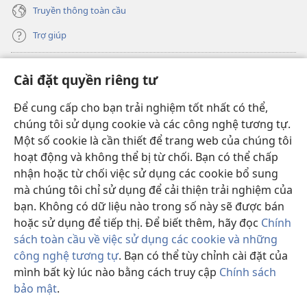
Truyền thông toàn cầu
Trợ giúp
Đóng góp
(mở
Cài đặt quyền riêng tư
cửa
sổ
Để cung cấp cho bạn trải nghiệm tốt nhất có thể,
THƯ VIỆN TRỰC TUYẾN Tháp Canh
(mở
mới)
chúng tôi sử dụng cookie và các công nghệ tương tự.
cửa
®
JW Hub
Một số cookie là cần thiết để trang web của chúng tôi
sổ
(mở
mới)
hoạt động và không thể bị từ chối. Bạn có thể chấp
cửa
®
JW Library
sổ
nhận hoặc từ chối việc sử dụng các cookie bổ sung
mới)
mà chúng tôi chỉ sử dụng để cải thiện trải nghiệm của
Thư viện Tháp Canh
bạn. Không có dữ liệu nào trong số này sẽ được bán
hoặc sử dụng để tiếp thị. Để biết thêm, hãy đọc
Chính
sách toàn cầu về việc sử dụng các cookie và những
công nghệ tương tự
. Bạn có thể tùy chỉnh cài đặt của
Copyright
© 2026 Watch Tower Bible and Tract Society of Pennsylvania.
mình bất kỳ lúc nào bằng cách truy cập
Chính sách
ĐIỀU KHOẢN SỬ DỤNG
|
CHÍNH SÁCH BẢO MẬT
|
CÀI ĐẶT QUYỀN
bảo mật
.
Hi
RIÊNG TƯ