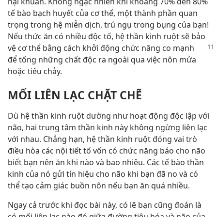
hại khuẩn. Không ngạc nhiên khi khoảng 70% đến 80%
tế bào bạch huyết của cơ thể, một thành phần quan
trọng trong hệ miễn dịch, trú ngụ trong bụng của bạn!
Nếu thức ăn có nhiều độc tố, hệ thần kinh ruột sẽ bảo
vệ cơ thể bằng cách khởi động
chức năng co mạnh
để tống những chất độc ra ngoài qua việc nôn mửa
hoặc tiêu chảy.
MỐI LIÊN LẠC CHẶT CHẼ
Dù hệ thần kinh ruột dường như hoạt động độc lập với
não, hai trung tâm thần kinh này không ngừng liên lạc
với nhau. Chẳng hạn, hệ thần kinh ruột đóng vai trò
điều hòa các nội tiết tố vốn có chức năng báo cho não
biết bạn nên ăn khi nào và bao nhiêu. Các tế bào thần
kinh của nó gửi tín hiệu cho não khi bạn đã no và có
thể tạo cảm giác buồn nôn nếu bạn ăn quá nhiều.
Ngay cả trước khi đọc bài này, có lẽ bạn cũng đoán là
có mối liên lạc nào đó giữa đường tiêu hóa và não của