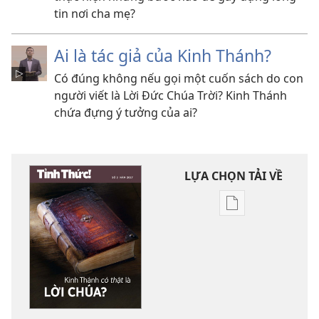
tin nơi cha mẹ?
Ai là tác giả của Kinh Thánh?
Có đúng không nếu gọi một cuốn sách do con
người viết là Lời Đức Chúa Trời? Kinh Thánh
chứa đựng ý tưởng của ai?
LỰA CHỌN TẢI VỀ
Tùy
chọn
tải
về
các
tài
liệu