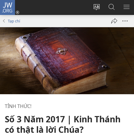
JW.ORG
Đăng
nhập
Thay
Tìm
HI
(mở
đổi
kiếm
BẢ
Tạp chí
cửa
ngôn
JW.ORG
CH
sổ
ngữ
mới)
của
trang
TỈNH THỨC!
Số 3 Năm 2017 | Kinh Thánh
có thật là lời Chúa?