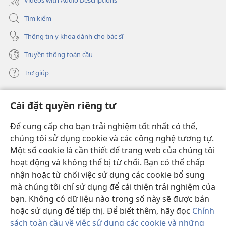
Tìm kiếm
Thông tin y khoa dành cho bác sĩ
Truyền thông toàn cầu
Trợ giúp
Đóng góp
(mở
Cài đặt quyền riêng tư
cửa
sổ
Để cung cấp cho bạn trải nghiệm tốt nhất có thể,
THƯ VIỆN TRỰC TUYẾN Tháp Canh
(mở
mới)
chúng tôi sử dụng cookie và các công nghệ tương tự.
cửa
®
JW Hub
Một số cookie là cần thiết để trang web của chúng tôi
sổ
(mở
mới)
hoạt động và không thể bị từ chối. Bạn có thể chấp
cửa
®
JW Library
sổ
nhận hoặc từ chối việc sử dụng các cookie bổ sung
mới)
mà chúng tôi chỉ sử dụng để cải thiện trải nghiệm của
Thư viện Tháp Canh
bạn. Không có dữ liệu nào trong số này sẽ được bán
hoặc sử dụng để tiếp thị. Để biết thêm, hãy đọc
Chính
sách toàn cầu về việc sử dụng các cookie và những