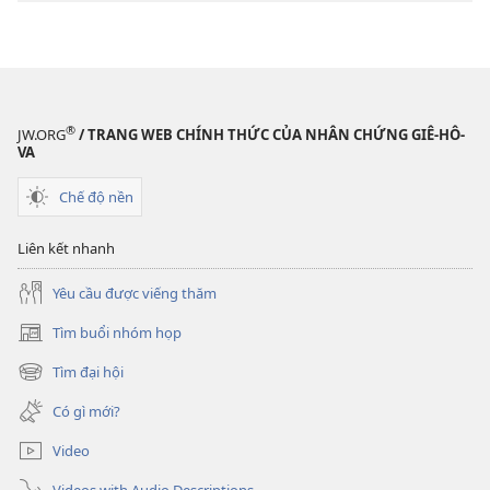
điện
tử
TỈNH
THỨC!
Kinh
®
JW.ORG
/ TRANG WEB CHÍNH THỨC CỦA NHÂN CHỨNG GIÊ-HÔ-
Thánh
VA
có
Chế độ nền
thật
là
Liên kết nhanh
lời
Chúa?
Yêu cầu được viếng thăm
Tìm buổi nhóm họp
(mở
cửa
Tìm đại hội
(mở
sổ
cửa
mới)
Có gì mới?
sổ
mới)
Video
Videos with Audio Descriptions