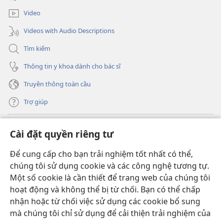
sổ
mới)
Video
Videos with Audio Descriptions
Tìm kiếm
Thông tin y khoa dành cho bác sĩ
Truyền thông toàn cầu
Trợ giúp
Đóng góp
(mở
Cài đặt quyền riêng tư
cửa
sổ
Để cung cấp cho bạn trải nghiệm tốt nhất có thể,
THƯ VIỆN TRỰC TUYẾN Tháp Canh
(mở
mới)
chúng tôi sử dụng cookie và các công nghệ tương tự.
cửa
®
JW Hub
Một số cookie là cần thiết để trang web của chúng tôi
sổ
(mở
mới)
hoạt động và không thể bị từ chối. Bạn có thể chấp
cửa
®
JW Library
sổ
nhận hoặc từ chối việc sử dụng các cookie bổ sung
mới)
mà chúng tôi chỉ sử dụng để cải thiện trải nghiệm của
Thư viện Tháp Canh