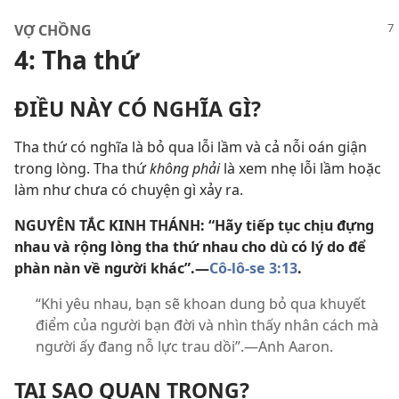
VỢ CHỒNG
4: Tha thứ
ĐIỀU NÀY CÓ NGHĨA GÌ?
Tha thứ có nghĩa là bỏ qua lỗi lầm và cả nỗi oán giận
trong lòng. Tha thứ
không phải
là xem nhẹ lỗi lầm hoặc
làm như chưa có chuyện gì xảy ra.
NGUYÊN TẮC KINH THÁNH: “Hãy tiếp tục chịu đựng
nhau và rộng lòng tha thứ nhau cho dù có lý do để
phàn nàn về người khác”.—
Cô-lô-se 3:13
.
“Khi yêu nhau, bạn sẽ khoan dung bỏ qua khuyết
điểm của người bạn đời và nhìn thấy nhân cách mà
người ấy đang nỗ lực trau dồi”.—Anh Aaron.
TẠI SAO QUAN TRỌNG?