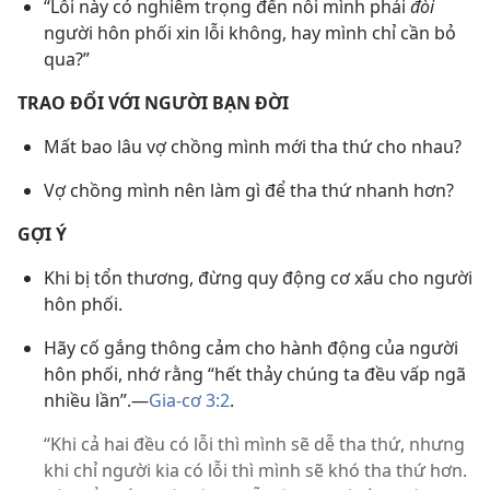
“Lỗi này có nghiêm trọng đến nỗi mình phải
đòi
người hôn phối xin lỗi không, hay mình chỉ cần bỏ
qua?”
TRAO ĐỔI VỚI NGƯỜI BẠN ĐỜI
Mất bao lâu vợ chồng mình mới tha thứ cho nhau?
Vợ chồng mình nên làm gì để tha thứ nhanh hơn?
GỢI Ý
Khi bị tổn thương, đừng quy động cơ xấu cho người
hôn phối.
Hãy cố gắng thông cảm cho hành động của người
hôn phối, nhớ rằng “hết thảy chúng ta đều vấp ngã
nhiều lần”.—
Gia-cơ 3:2
.
“Khi cả hai đều có lỗi thì mình sẽ dễ tha thứ, nhưng
khi chỉ người kia có lỗi thì mình sẽ khó tha thứ hơn.