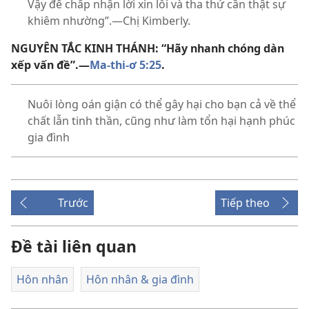
Vậy để chấp nhận lời xin lỗi và tha thứ cần thật sự
khiêm nhường”.—Chị Kimberly.
NGUYÊN TẮC KINH THÁNH: “Hãy nhanh chóng dàn
xếp vấn đề”.—
Ma-thi-ơ 5:25
.
Nuôi lòng oán giận có thể gây hại cho bạn cả về thể
chất lẫn tinh thần, cũng như làm tổn hại hạnh phúc
gia đình
Trước
Tiếp theo
Đề tài liên quan
Hôn nhân
Hôn nhân & gia đình