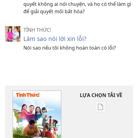
quyết không ai nói chuyện, và họ có thể làm gì
để giải quyết mối bất hòa?
TỈNH THỨC!
Làm sao nói lời xin lỗi?
Nói sao nếu tôi không hoàn toàn có lỗi?
LỰA CHỌN TẢI VỀ
Tùy
chọn
tải
về