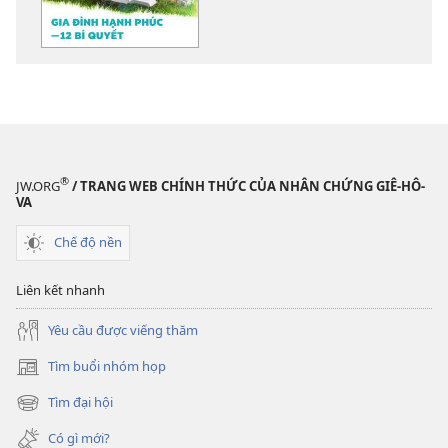
các
tài
liệu
điện
tử
TỈNH
THỨC!
Gia
®
JW.ORG
/ TRANG WEB CHÍNH THỨC CỦA NHÂN CHỨNG GIÊ-HÔ-
đình
VA
hạnh
Chế độ nền
phúc
—
Liên kết nhanh
12
bí
Yêu cầu được viếng thăm
quyết
Tìm buổi nhóm họp
(mở
cửa
Tìm đại hội
(mở
sổ
cửa
mới)
Có gì mới?