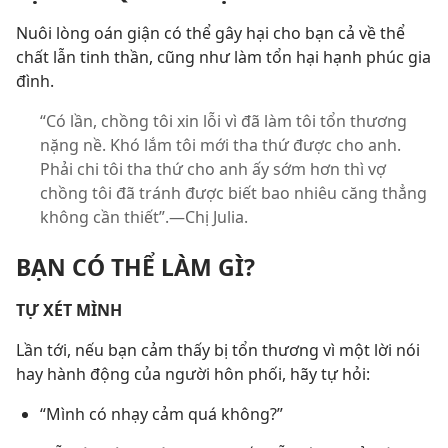
Nuôi lòng oán giận có thể gây hại cho bạn cả về thể
chất lẫn tinh thần, cũng như làm tổn hại hạnh phúc gia
đình.
“Có lần, chồng tôi xin lỗi vì đã làm tôi tổn thương
nặng nề. Khó lắm tôi mới tha thứ được cho anh.
Phải chi tôi tha thứ cho anh ấy sớm hơn thì vợ
chồng tôi đã tránh được biết bao nhiêu căng thẳng
không cần thiết”.—Chị Julia.
BẠN CÓ THỂ LÀM GÌ?
TỰ XÉT MÌNH
Lần tới, nếu bạn cảm thấy bị tổn thương vì một lời nói
hay hành động của người hôn phối, hãy tự hỏi:
“Mình có nhạy cảm quá không?”