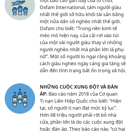
một báo cáo gần đây của tổ chức
Oxfam International, tám người giàu
nhất thế giới sở hữu khối tài sản bằng
một nửa dân số nghèo nhất thế giới.
Oxfam cho biết: “Trong nền kinh tế
méo mó hiện nay, của cải rơi vào túi
của một vài người giàu thay vì những
người nghèo nhất mà phần lớn là phụ
nữ”. Một số người lo ngại rằng khoảng
cách giàu nghèo ngày càng gia tăng sẽ
dẫn đến tình trạng bất ổn trong xã hội.
NHỮNG CUỘC XUNG ĐỘT VÀ ĐÀN
ÁP:
Báo cáo năm 2018 của Cơ quan
Tị nạn Liên Hiệp Quốc cho biết: “Hiện
tại, số người tị nạn đạt mức kỷ lục”.
Hơn 68 triệu người phải rời bỏ nhà
cửa, phần lớn là do các cuộc xung đột
hoặc đàn áp. Theo báo cáo này, “cứ hai