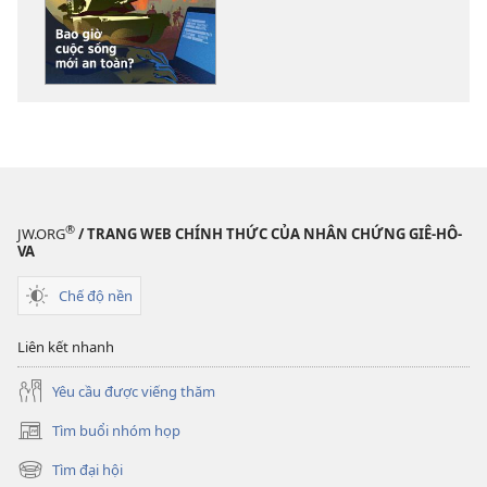
về
các
tài
liệu
điện
tử
TỈNH
THỨC!
Bao
®
JW.ORG
/ TRANG WEB CHÍNH THỨC CỦA NHÂN CHỨNG GIÊ-HÔ-
giờ
VA
cuộc
Chế độ nền
sống
mới
Liên kết nhanh
an
toàn?
Yêu cầu được viếng thăm
Tìm buổi nhóm họp
(mở
cửa
Tìm đại hội
(mở
sổ