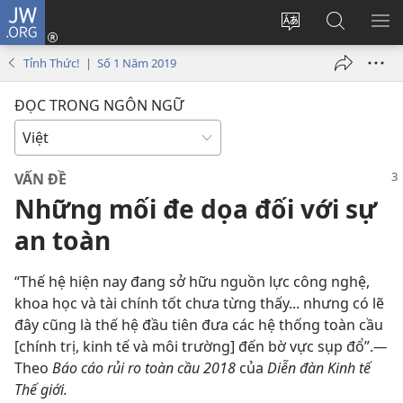
JW.ORG
Đăng
nhập
Thay
Tìm
HI
(mở
đổi
kiếm
BẢ
Tỉnh Thức! | Số 1 Năm 2019
cửa
ngôn
JW.ORG
CH
sổ
ngữ
ĐỌC TRONG NGÔN NGỮ
mới)
của
trang
VẤN ĐỀ
Những mối đe dọa đối với sự
an toàn
“Thế hệ hiện nay đang sở hữu nguồn lực công nghệ,
khoa học và tài chính tốt chưa từng thấy... nhưng có lẽ
đây cũng là thế hệ đầu tiên đưa các hệ thống toàn cầu
[chính trị, kinh tế và môi trường] đến bờ vực sụp đổ”.​
—
Theo
Báo cáo rủi ro toàn cầu 2018
của
Diễn đàn Kinh tế
Thế giới.