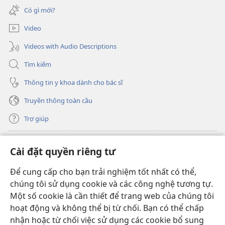
cửa
mới)
Có gì mới?
sổ
mới)
Video
Videos with Audio Descriptions
Tìm kiếm
Thông tin y khoa dành cho bác sĩ
Truyền thông toàn cầu
Trợ giúp
Đóng góp
(mở
Cài đặt quyền riêng tư
cửa
sổ
Để cung cấp cho bạn trải nghiệm tốt nhất có thể,
THƯ VIỆN TRỰC TUYẾN Tháp Canh
(mở
mới)
chúng tôi sử dụng cookie và các công nghệ tương tự.
cửa
®
JW Hub
Một số cookie là cần thiết để trang web của chúng tôi
sổ
(mở
mới)
hoạt động và không thể bị từ chối. Bạn có thể chấp
cửa
®
JW Library
sổ
nhận hoặc từ chối việc sử dụng các cookie bổ sung