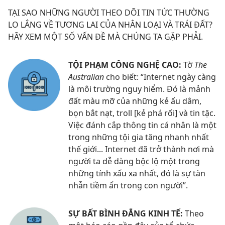
TẠI SAO NHỮNG NGƯỜI THEO DÕI TIN TỨC THƯỜNG
LO LẮNG VỀ TƯƠNG LAI CỦA NHÂN LOẠI VÀ TRÁI ĐẤT?
HÃY XEM MỘT SỐ VẤN ĐỀ MÀ CHÚNG TA GẶP PHẢI.
TỘI PHẠM CÔNG NGHỆ CAO:
Tờ
The
Australian
cho biết: “Internet ngày càng
là môi trường nguy hiểm. Đó là mảnh
đất màu mỡ của những kẻ ấu dâm,
bọn bắt nạt, troll [kẻ phá rối] và tin tặc.
Việc đánh cắp thông tin cá nhân là một
trong những tội gia tăng nhanh nhất
thế giới... Internet đã trở thành nơi mà
người ta dễ dàng bộc lộ một trong
những tính xấu xa nhất, đó là sự tàn
nhẫn tiềm ẩn trong con người”.
SỰ BẤT BÌNH ĐẲNG KINH TẾ:
Theo