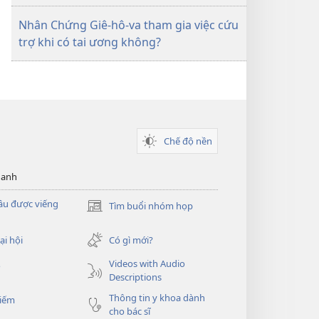
Nhân Chứng Giê-hô-va tham gia việc cứu
trợ khi có tai ương không?
Chế độ nền
hanh
ầu được viếng
Tìm buổi nhóm họp
(mở
cửa
sổ
ại hội
Có gì mới?
mới)
Videos with Audio
o
Descriptions
Thông tin y khoa dành
kiếm
cho bác sĩ