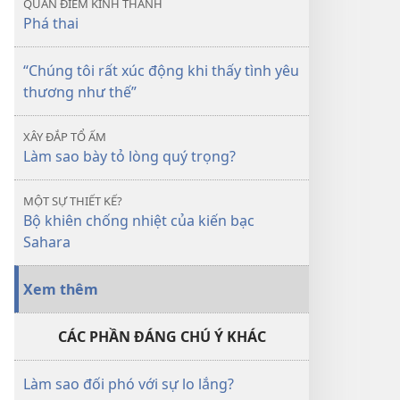
QUAN ĐIỂM KINH THÁNH
tuổi
Phá thai
thiếu
niên
“Chúng tôi rất xúc động khi thấy tình yêu
—
thương như thế”
Nguyên
nhân
XÂY ĐẮP TỔ ẤM
và
Làm sao bày tỏ lòng quý trọng?
cách
đối
MỘT SỰ THIẾT KẾ?
phó
Bộ khiên chống nhiệt của kiến bạc
Sahara
Xem thêm
CÁC PHẦN ĐÁNG CHÚ Ý KHÁC
Làm sao đối phó với sự lo lắng?