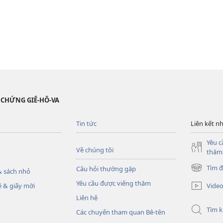
 CHỨNG GIÊ-HÔ-VA
Tin tức
Liên kết n
Yêu c
Về chúng tôi
thăm
Tìm đ
Câu hỏi thường gặp
 sách nhỏ
(mở
cửa
Yêu cầu được viếng thăm
Vide
 & giấy mời
sổ
Liên hệ
mới)
Tìm 
Các chuyến tham quan Bê-tên