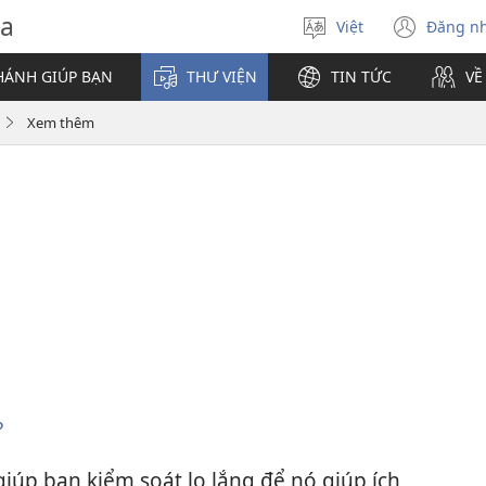
va
Việt
Đăng n
Chọn
(mở
ngôn
cửa
HÁNH GIÚP BẠN
THƯ VIỆN
TIN TỨC
VỀ
ngữ
sổ
mới)
Xem thêm
?
giúp bạn kiểm soát lo lắng để nó giúp ích