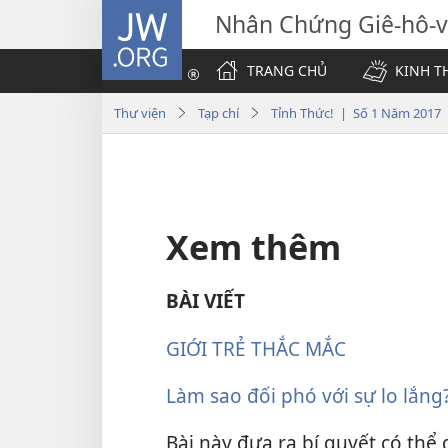
JW.ORG
Nhân Chứng Giê-hô-
TRANG CHỦ
KINH T
Thư viện
Tạp chí
Tỉnh Thức! | Số 1 Năm 2017
Xem thêm
BÀI VIẾT
GIỚI TRẺ THẮC MẮC
Làm sao đối phó với sự lo lắng
Bài này đưa ra bí quyết có thể 