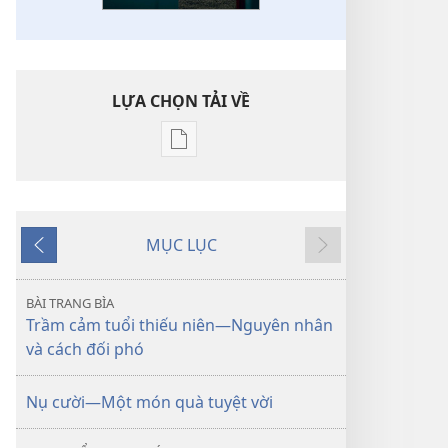
LỰA CHỌN TẢI VỀ
Tùy
chọn
tải
về
MỤC LỤC
các
Trước
Tiếp
tài
theo
liệu
BÀI TRANG BÌA
điện
Trầm cảm tuổi thiếu niên—Nguyên nhân
tử
và cách đối phó
TỈNH
THỨC!
Nụ cười—Một món quà tuyệt vời
Trầm
cảm