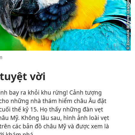
cm
 tuyệt vời
ánh bay ra khỏi khu rừng! Cảnh tượng
 cho những nhà thám hiểm châu Âu đặt
uối thế kỷ 15. Họ thấy những đàn vẹt
hâu Mỹ. Không lâu sau, hình ảnh loài vẹt
 trên các bản đồ châu Mỹ và được xem là
ới khám phá.