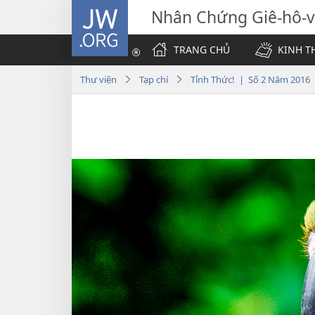
JW.ORG
Nhân Chứng Giê-hô-
TRANG CHỦ
KINH T
Thư viện
Tạp chí
Tỉnh Thức! | Số 2 Năm 2016