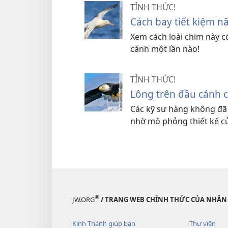
TỈNH THỨC!
Cách bay tiết kiệm n
Xem cách loài chim này c
cánh một lần nào!
TỈNH THỨC!
Lông trên đầu cánh 
Các kỹ sư hàng không đã t
nhờ mô phỏng thiết kế c
®
JW.ORG
/ TRANG WEB CHÍNH THỨC CỦA NHÂN
Kinh Thánh giúp bạn
Thư viện