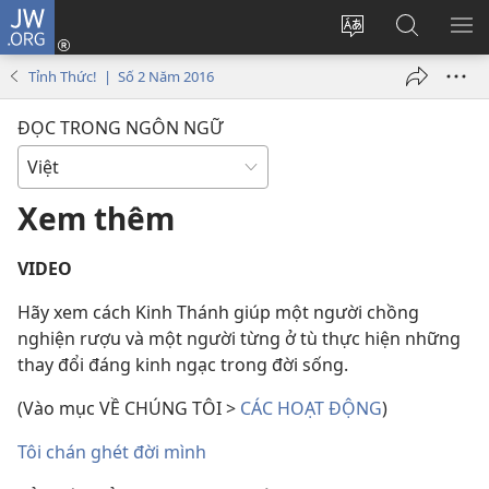
JW.ORG
Đăng
nhập
Thay
Tìm
HI
(mở
đổi
kiếm
BẢ
Tỉnh Thức! | Số 2 Năm 2016
cửa
ngôn
JW.ORG
CH
sổ
ngữ
ĐỌC TRONG NGÔN NGỮ
mới)
của
trang
Xem thêm
VIDEO
Hãy xem cách Kinh Thánh giúp một người chồng
nghiện rượu và một người từng ở tù thực hiện những
thay đổi đáng kinh ngạc trong đời sống.
(Vào mục VỀ CHÚNG TÔI >
CÁC HOẠT ĐỘNG
)
Tôi chán ghét đời mình