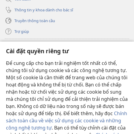
Thông tin y khoa dành cho bác sĩ
Truyền thông toàn cầu
Trợ giúp
Đóng góp
(mở
Cài đặt quyền riêng tư
cửa
sổ
Để cung cấp cho bạn trải nghiệm tốt nhất có thể,
THƯ VIỆN TRỰC TUYẾN Tháp Canh
(mở
mới)
chúng tôi sử dụng cookie và các công nghệ tương tự.
cửa
®
JW Hub
Một số cookie là cần thiết để trang web của chúng tôi
sổ
(mở
mới)
hoạt động và không thể bị từ chối. Bạn có thể chấp
cửa
®
JW Library
sổ
nhận hoặc từ chối việc sử dụng các cookie bổ sung
mới)
mà chúng tôi chỉ sử dụng để cải thiện trải nghiệm của
Thư viện Tháp Canh
bạn. Không có dữ liệu nào trong số này sẽ được bán
hoặc sử dụng để tiếp thị. Để biết thêm, hãy đọc
Chính
sách toàn cầu về việc sử dụng các cookie và những
công nghệ tương tự
. Bạn có thể tùy chỉnh cài đặt của