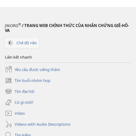
tử
TỈNH
THỨC!
Kinh
®
JW.ORG
/ TRANG WEB CHÍNH THỨC CỦA NHÂN CHỨNG GIÊ-HÔ-
Thánh
VA
chỉ
Chế độ nền
là
một
Liên kết nhanh
quyển
sách
Yêu cầu được viếng thăm
hay?
Tìm buổi nhóm họp
(mở
cửa
Tìm đại hội
(mở
sổ
cửa
mới)
Có gì mới?
sổ
mới)
Video
Videos with Audio Descriptions
Tìm kiếm