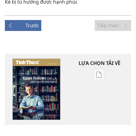
Kẻ bị tù hưởng được hạnh phúc
Trước
Tiếp theo
LỰA CHỌN TẢI VỀ
Tùy
chọn
tải
về
các
tài
liệu
điện