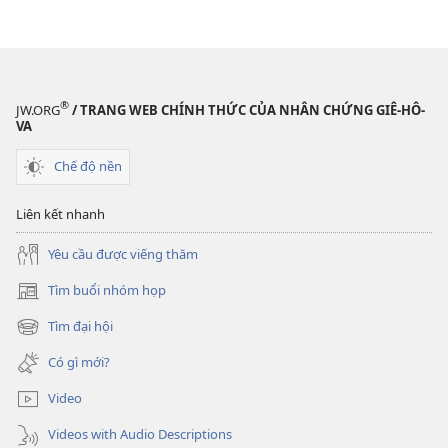
điện
tử
TỈNH
THỨC!
Quan
®
JW.ORG
/ TRANG WEB CHÍNH THỨC CỦA NHÂN CHỨNG GIÊ-HÔ-
điểm
VA
thăng
Chế độ nền
bằng
về
Liên kết nhanh
tiền
bạc
Yêu cầu được viếng thăm
Tìm buổi nhóm họp
(mở
cửa
Tìm đại hội
(mở
sổ
cửa
mới)
Có gì mới?
sổ
mới)
Video
Videos with Audio Descriptions