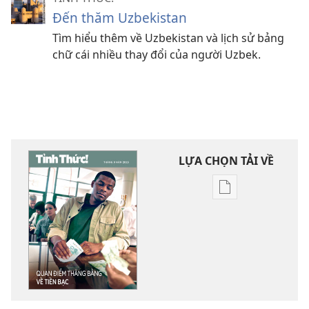
Đến thăm Uzbekistan
Tìm hiểu thêm về Uzbekistan và lịch sử bảng
chữ cái nhiều thay đổi của người Uzbek.
LỰA CHỌN TẢI VỀ
Tùy
chọn
tải
về
các
tài
liệu