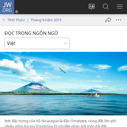
JW.ORG
Đăng
nhập
Thay
Tìm
HI
(mở
đổi
kiếm
BẢ
Tỉnh Thức! | Tháng 9 năm 2015
cửa
ngôn
JW.ORG
CH
sổ
ngữ
ĐỌC TRONG NGÔN NGỮ
mới)
của
trang
Nét đặc trưng của hồ Nicaragua là đảo Ometepe, vùng đất lớn phì
nhiêu gồm hai núi lửa khổng lồ nối liền nhau bởi một dải đất