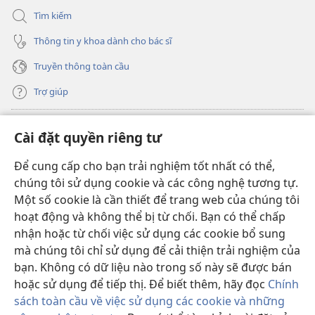
Tìm kiếm
Thông tin y khoa dành cho bác sĩ
Truyền thông toàn cầu
Trợ giúp
Đóng góp
(mở
Cài đặt quyền riêng tư
cửa
sổ
Để cung cấp cho bạn trải nghiệm tốt nhất có thể,
THƯ VIỆN TRỰC TUYẾN Tháp Canh
(mở
mới)
chúng tôi sử dụng cookie và các công nghệ tương tự.
cửa
®
JW Hub
Một số cookie là cần thiết để trang web của chúng tôi
sổ
(mở
mới)
hoạt động và không thể bị từ chối. Bạn có thể chấp
cửa
®
JW Library
sổ
nhận hoặc từ chối việc sử dụng các cookie bổ sung
mới)
mà chúng tôi chỉ sử dụng để cải thiện trải nghiệm của
Thư viện Tháp Canh
bạn. Không có dữ liệu nào trong số này sẽ được bán
hoặc sử dụng để tiếp thị. Để biết thêm, hãy đọc
Chính
sách toàn cầu về việc sử dụng các cookie và những