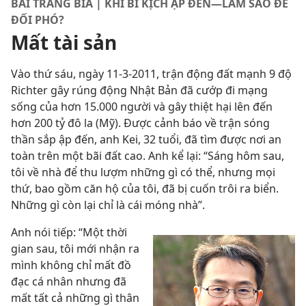
BÀI TRANG BÌA | KHI BI KỊCH ẬP ĐẾN—LÀM SAO ĐỂ
ĐỐI PHÓ?
Mất tài sản
Vào thứ sáu, ngày 11-3-2011, trận động đất mạnh 9 độ
Richter gây rúng động Nhật Bản đã cướp đi mạng
sống của hơn 15.000 người và gây thiệt hại lên đến
hơn 200 tỷ đô la (Mỹ). Được cảnh báo về trận sóng
thần sắp ập đến, anh Kei, 32 tuổi, đã tìm được nơi an
toàn trên một bãi đất cao. Anh kể lại: “Sáng hôm sau,
tôi về nhà để thu lượm những gì có thể, nhưng mọi
thứ, bao gồm căn hộ của tôi, đã bị cuốn trôi ra biển.
Những gì còn lại chỉ là cái móng nhà”.
Anh nói tiếp: “Một thời
gian sau, tôi mới nhận ra
mình không chỉ mất đồ
đạc cá nhân nhưng đã
mất tất cả những gì thân