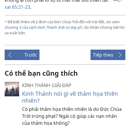
không ai còn phải lo sợ bị mất mát bởi thiên tai.
—
Ê-
*
sai 65:21-23
.
^
Để biết thêm về ý định của Đức Chúa Trời đối với trái đất, xin xem
chương 3 của sách
Kinh Thánh thật sự dạy gì?
,
do Nhân Chứng Giê-hô-
va xuất bản.
Trước
Tiếp theo
Có thể bạn cũng thích
KINH THÁNH GIẢI ĐÁP
Kinh Thánh nói gì về thảm họa thiên
nhiên?
Có phải thảm họa thiên nhiên là do Đức Chúa
Trời trừng phạt? Ngài có giúp các nạn nhân
của thảm họa không?