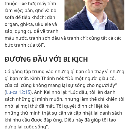
thuộc—xe hơi; máy tính
làm việc; bàn, ghế và bộ
sofa để tiếp khách; đàn
organ, ghi-ta, ukulele và
sáo; dụng cụ để vẽ tranh
màu nước, tranh sơn dầu và tranh chì; cùng tất cả các
bức tranh của tôi”.
ĐƯƠNG ĐẦU VỚI BI KỊCH
Cố gắng tập trung vào những gì bạn còn thay vì những
gì bạn mất. Kinh Thánh nói: “Dù một người giàu có,
của cải cũng không mang lại sự sống cho người ấy”
(
Lu-ca 12:15
). Anh Kei nhớ lại: “Lúc đầu, tôi lên danh
sách những gì mình muốn, nhưng làm thế chỉ khiến tôi
nhớ lại mọi thứ đã mất. Tôi quyết định chỉ liệt kê
những thứ mình thật sự cần và cập nhật lại danh sách
khi nhu cầu được đáp ứng. Điều này đã giúp tôi tạo
dựng lại cuộc sống”.