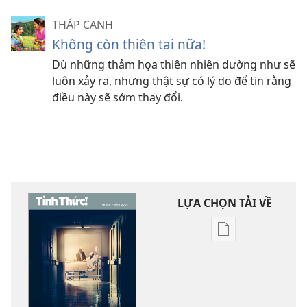
THÁP CANH
Không còn thiên tai nữa!
Dù những thảm họa thiên nhiên dường như sẽ
luôn xảy ra, nhưng thật sự có lý do để tin rằng
điều này sẽ sớm thay đổi.
LỰA CHỌN TẢI VỀ
Tùy
chọn
tải
về
các