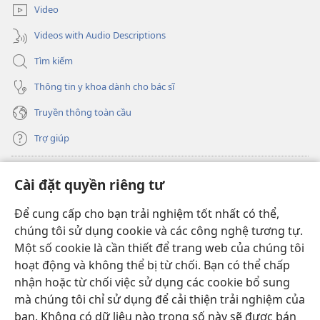
mới)
Video
Videos with Audio Descriptions
Tìm kiếm
Thông tin y khoa dành cho bác sĩ
Truyền thông toàn cầu
Trợ giúp
Đóng góp
(mở
Cài đặt quyền riêng tư
cửa
sổ
Để cung cấp cho bạn trải nghiệm tốt nhất có thể,
THƯ VIỆN TRỰC TUYẾN Tháp Canh
(mở
mới)
chúng tôi sử dụng cookie và các công nghệ tương tự.
cửa
®
JW Hub
Một số cookie là cần thiết để trang web của chúng tôi
sổ
(mở
mới)
hoạt động và không thể bị từ chối. Bạn có thể chấp
cửa
®
JW Library
sổ
nhận hoặc từ chối việc sử dụng các cookie bổ sung
mới)
mà chúng tôi chỉ sử dụng để cải thiện trải nghiệm của
Thư viện Tháp Canh
bạn. Không có dữ liệu nào trong số này sẽ được bán