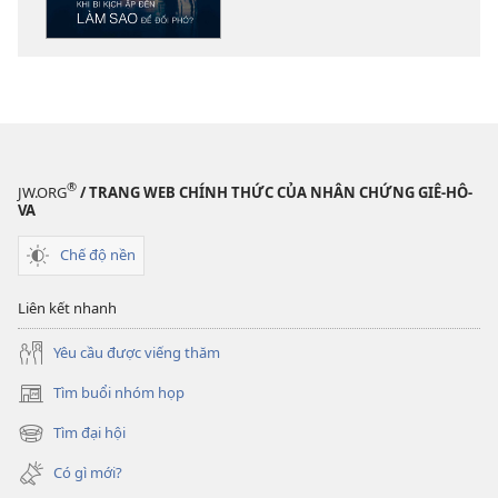
tài
liệu
điện
tử
TỈNH
THỨC!
Khi
®
JW.ORG
/ TRANG WEB CHÍNH THỨC CỦA NHÂN CHỨNG GIÊ-HÔ-
bi
VA
kịch
Chế độ nền
ập
đến
Liên kết nhanh
—
Làm
Yêu cầu được viếng thăm
sao
để
Tìm buổi nhóm họp
(mở
đối
cửa
Tìm đại hội
(mở
phó?
sổ
cửa
mới)
Có gì mới?
sổ