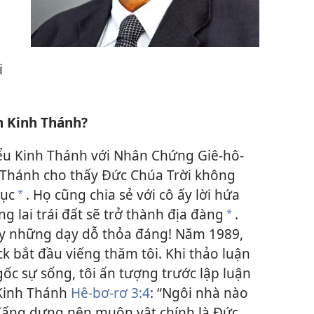
i
n Kinh Thánh?
hiểu Kinh Thánh với Nhân Chứng Giê-hô-
 Thánh cho thấy Đức Chúa Trời không
gục
. Họ cũng chia sẻ với cô ấy lời hứa
*
g lai trái đất sẽ trở thành địa đàng
.
*
ấy những dạy dỗ thỏa đáng! Năm 1989,
 bắt đầu viếng thăm tôi. Khi thảo luận
ốc sự sống, tôi ấn tượng trước lập luận
 Kinh Thánh
Hê-bơ-rơ 3:4
: “Ngôi nhà nào
đấng dựng nên muôn vật chính là Đức