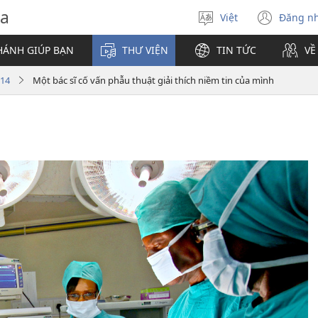
va
Việt
Đăng n
Chọn
(mở
ngôn
cửa
HÁNH GIÚP BẠN
THƯ VIỆN
TIN TỨC
VỀ
ngữ
sổ
mới)
014
Một bác sĩ cố vấn phẫu thuật giải thích niềm tin của mình