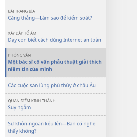
tử
BÀI TRANG BÌA
TỈNH
Căng thẳng—Làm sao để kiểm soát?
THỨC!
Căng
XÂY ĐẮP TỔ ẤM
thẳng
Dạy con biết cách dùng Internet an toàn
—
Làm
PHỎNG VẤN
sao
Một bác sĩ cố vấn phẫu thuật giải thích
để
niềm tin của mình
kiểm
soát?
Các cuộc săn lùng phù thủy ở châu Âu
QUAN ĐIỂM KINH THÁNH
Suy ngẫm
Sự khôn-ngoan kêu lên—Bạn có nghe
thấy không?