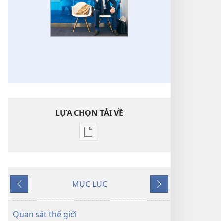
LỰA CHỌN TẢI VỀ
Tùy
chọn
tải
về
MỤC LỤC
các
Trước
Tiếp
tài
theo
liệu
Quan sát thế giới
điện