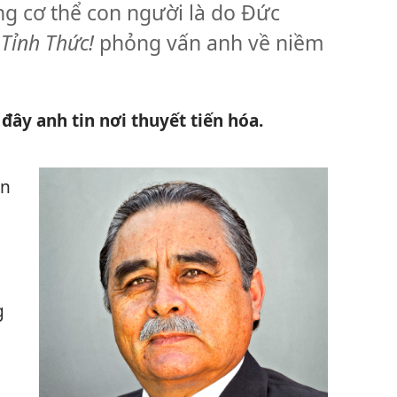
ng cơ thể con người là do Đức
í
Tỉnh Thức!
phỏng vấn anh về niềm
 đây anh tin nơi thuyết tiến hóa.
ấn
g