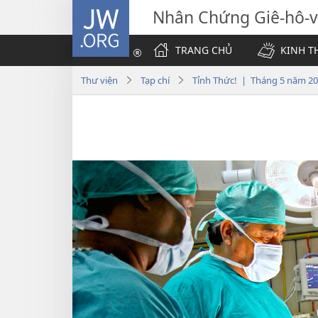
JW.ORG
Nhân Chứng Giê-hô-
TRANG CHỦ
KINH T
Thư viện
Tạp chí
Tỉnh Thức! | Tháng 5 năm 2