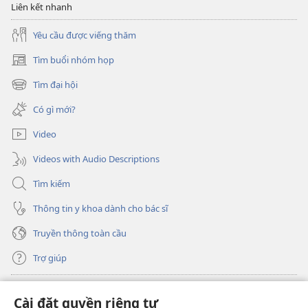
Liên kết nhanh
Ba
lý
Yêu cầu được viếng thăm
do
để
Tìm buổi nhóm họp
(mở
tiếp
cửa
Tìm đại hội
(mở
tục
sổ
cửa
mới)
sống
Có gì mới?
sổ
mới)
Video
Videos with Audio Descriptions
Tìm kiếm
Thông tin y khoa dành cho bác sĩ
Truyền thông toàn cầu
Trợ giúp
Đóng góp
(mở
Cài đặt quyền riêng tư