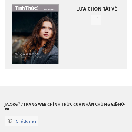
LỰA CHỌN TẢI VỀ
Tùy
chọn
tải
về
các
tài
liệu
điện
tử
TỈNH
THỨC!
Sống
®
JW.ORG
/ TRANG WEB CHÍNH THỨC CỦA NHÂN CHỨNG GIÊ-HÔ-
nữa
VA
làm
Chế độ nền
gì?
—