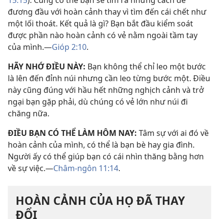
15:15
). Cũng có thể bạn sẽ tìm ra những cách để
đương đầu với hoàn cảnh thay vì tìm đến cái chết như
một lối thoát. Kết quả là gì? Bạn bắt đầu kiểm soát
được phần nào hoàn cảnh có vẻ nằm ngoài tầm tay
của mình.—
Gióp 2:10
.
HÃY NHỚ ĐIỀU NÀY:
Bạn không thể chỉ leo một bước
là lên đến đỉnh núi nhưng cần leo từng bước một. Điều
này cũng đúng với hầu hết những nghịch cảnh và trở
ngại bạn gặp phải, dù chúng có vẻ lớn như núi đi
chăng nữa.
ĐIỀU BẠN CÓ THỂ LÀM HÔM NAY:
Tâm sự với ai đó về
hoàn cảnh của mình, có thể là bạn bè hay gia đình.
Người ấy có thể giúp bạn có cái nhìn thăng bằng hơn
về sự việc.—
Châm-ngôn 11:14
.
HOÀN CẢNH CỦA HỌ ĐÃ THAY
ĐỔI