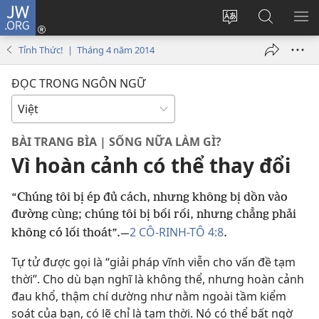
JW.ORG
Đăng
nhập
Thay
Tìm
HI
(mở
đổi
kiếm
BẢ
Tỉnh Thức! | Tháng 4 năm 2014
cửa
ngôn
JW.ORG
CH
sổ
ngữ
ĐỌC TRONG NGÔN NGỮ
mới)
của
trang
BÀI TRANG BÌA | SỐNG NỮA LÀM GÌ?
Vì hoàn cảnh có thể thay đổi
“Chúng tôi bị ép đủ cách, nhưng không bị dồn vào
đường cùng; chúng tôi bị bối rối, nhưng chẳng phải
2 CÔ-RINH-TÔ 4:8
không có lối thoát”.—
.
Tự tử được gọi là “giải pháp vĩnh viễn cho vấn đề tạm
thời”. Cho dù bạn nghĩ là không thể, nhưng hoàn cảnh
đau khổ, thậm chí dường như nằm ngoài tầm kiểm
soát của bạn, có lẽ chỉ là tạm thời. Nó có thể bất ngờ