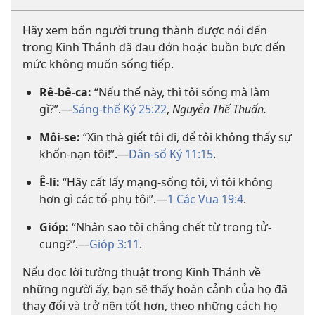
Hãy xem bốn người trung thành được nói đến
trong Kinh Thánh đã đau đớn hoặc buồn bực đến
mức không muốn sống tiếp.
Rê-bê-ca:
“Nếu thế này, thì tôi sống mà làm
gì?”.—
Sáng-thế Ký 25:22
,
Nguyễn Thế Thuấn.
Môi-se:
“Xin thà giết tôi đi, để tôi không thấy sự
khốn-nạn tôi!”.—
Dân-số Ký 11:15
.
Ê-li:
“Hãy cất lấy mạng-sống tôi, vì tôi không
hơn gì các tổ-phụ tôi”.—
1 Các Vua 19:4
.
Gióp:
“Nhân sao tôi chẳng chết từ trong tử-
cung?”.—
Gióp 3:11
.
Nếu đọc lời tường thuật trong Kinh Thánh về
những người ấy, bạn sẽ thấy hoàn cảnh của họ đã
thay đổi và trở nên tốt hơn, theo những cách họ