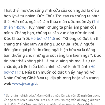
Thật thế, mơ ước sống vĩnh cửu của con người là điều
hợp lý và tự nhiên. Đức Chúa Trời tạo ra chúng ta như
thế! Hơn nữa, ngài sẽ làm thỏa mãn ước muốn ấy (
Thi-
thiên 145:16
). Tuy nhiên, chúng ta phải làm phần của
mình. Chẳng hạn, chúng ta cần vun đắp đức tin nơi
Đức Chúa Trời.
Hê-bơ-rơ 11:6
nói: “Không có đức tin thì
chẳng thể nào làm vui lòng Đức Chúa Trời, vì người
đến gần ngài phải tin rằng ngài hiện hữu và là đấng
ban thưởng cho những ai sốt sắng tìm kiếm ngài”. Đức
tin như thế không phải là mù quáng nhưng là sự tin
chắc dựa trên hiểu biết chính xác về Kinh Thánh (
Hê-
bơ-rơ 11:1
). Nếu bạn muốn có đức tin ấy, hãy nói với
Nhân Chứng Giê-hô-va tại địa phương hoặc vào trang
web
www.jw.org/vi
.
^
Sự phản nghịch của A-đam và Ê-va nêu lên các vấn đề nghiêm trọng
về đạo đức liên quan đến Đức Chúa Trời. Những vấn đề này, giải thích
lý do Đức Chúa Trời tạm thời cho phép có sự gian ác, được đề cập