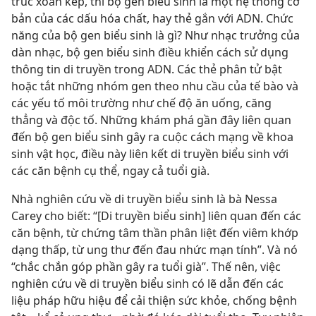
trúc xoắn kép, thì bộ gen biểu sinh là một hệ thống cơ
bản của các dấu hóa chất, hay thẻ gắn với ADN. Chức
năng của bộ gen biểu sinh là gì? Như nhạc trưởng của
dàn nhạc, bộ gen biểu sinh điều khiển cách sử dụng
thông tin di truyền trong ADN. Các thẻ phân tử bật
hoặc tắt những nhóm gen theo nhu cầu của tế bào và
các yếu tố môi trường như chế độ ăn uống, căng
thẳng và độc tố. Những khám phá gần đây liên quan
đến bộ gen biểu sinh gây ra cuộc cách mạng về khoa
sinh vật học, điều này liên kết di truyền biểu sinh với
các căn bệnh cụ thể, ngay cả tuổi già.
Nhà nghiên cứu về di truyền biểu sinh là bà Nessa
Carey cho biết: “[Di truyền biểu sinh] liên quan đến các
căn bệnh, từ chứng tâm thần phân liệt đến viêm khớp
dạng thấp, từ ung thư đến đau nhức mạn tính”. Và nó
“chắc chắn góp phần gây ra tuổi già”. Thế nên, việc
nghiên cứu về di truyền biểu sinh có lẽ dẫn đến các
liệu pháp hữu hiệu để cải thiện sức khỏe, chống bệnh