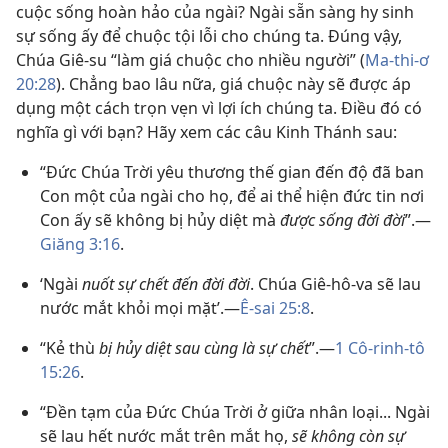
cuộc sống hoàn hảo của ngài? Ngài sẵn sàng hy sinh
sự sống ấy để chuộc tội lỗi cho chúng ta. Đúng vậy,
Chúa Giê-su “làm giá chuộc cho nhiều người” (
Ma-thi-ơ
20:28
). Chẳng bao lâu nữa, giá chuộc này sẽ được áp
dụng một cách trọn vẹn vì lợi ích chúng ta. Điều đó có
nghĩa gì với bạn? Hãy xem các câu Kinh Thánh sau:
“Đức Chúa Trời yêu thương thế gian đến độ đã ban
Con một của ngài cho họ, để ai thể hiện đức tin nơi
Con ấy sẽ không bị hủy diệt mà
được sống đời đời
”.—
Giăng 3:16
.
‘Ngài
nuốt sự chết đến đời đời
. Chúa Giê-hô-va sẽ lau
nước mắt khỏi mọi mặt’.—
Ê-sai 25:8
.
“Kẻ thù
bị hủy diệt sau cùng là sự chết
”.—
1 Cô-rinh-tô
15:26
.
“Đền tạm của Đức Chúa Trời ở giữa nhân loại... Ngài
sẽ lau hết nước mắt trên mắt họ,
sẽ không còn sự