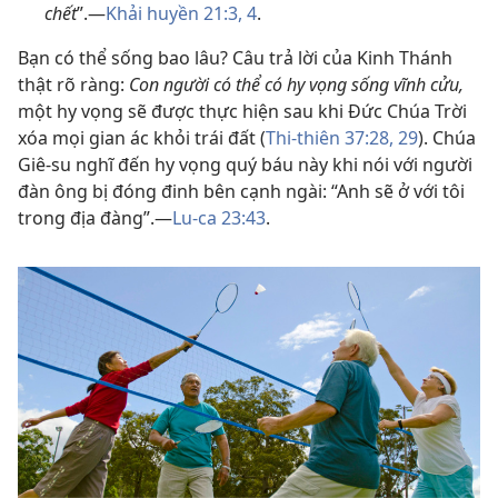
chết
”.—
Khải huyền 21:3, 4
.
Bạn có thể sống bao lâu? Câu trả lời của Kinh Thánh
thật rõ ràng:
Con người có thể có hy vọng sống vĩnh cửu,
một hy vọng sẽ được thực hiện sau khi Đức Chúa Trời
xóa mọi gian ác khỏi trái đất (
Thi-thiên 37:28, 29
). Chúa
Giê-su nghĩ đến hy vọng quý báu này khi nói với người
đàn ông bị đóng đinh bên cạnh ngài: “Anh sẽ ở với tôi
trong địa đàng”.—
Lu-ca 23:43
.