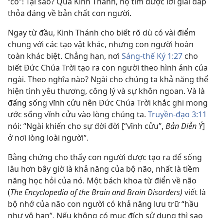
“có”! Tại sao? Qua Kinh Thánh, họ tìm được lời giải đáp
thỏa đáng về bản chất con người.
Ngay từ đầu, Kinh Thánh cho biết rõ dù có vài điểm
chung với các tạo vật khác, nhưng con người hoàn
toàn khác biệt. Chẳng hạn, nơi
Sáng-thế Ký 1:27
cho
biết Đức Chúa Trời tạo ra con người theo hình ảnh của
ngài. Theo nghĩa nào? Ngài cho chúng ta khả năng thể
hiện tình yêu thương, công lý và sự khôn ngoan. Và là
đấng sống vĩnh cửu nên Đức Chúa Trời khắc ghi mong
ước sống vĩnh cửu vào lòng chúng ta.
Truyền-đạo 3:11
nói: “Ngài khiến cho sự đời đời [“vĩnh cửu”,
Bản Diễn Ý
]
ở nơi lòng loài người”.
Bằng chứng cho thấy con người được tạo ra để sống
lâu hơn bây giờ là khả năng của bộ não, nhất là tiềm
năng học hỏi của nó. Một bách khoa từ điển về não
(
The Encyclopedia of the Brain and Brain Disorders)
viết là
bộ nhớ của não con người có khả năng lưu trữ “hầu
như vô hạn”. Nếu không có mục đích sử dụng thì sao