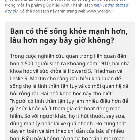
trong một ấn phẩm giúp hiểu Kinh Thánh, sách
Kinh Thánh thật sự
dạy gì?
.
Có thể đọc sách này trên trang web www.jw.org/vi.
Bạn có thể sống khỏe mạnh hơn,
lâu hơn ngay bây giờ không?
Trong cuộc nghiên cứu quan trọng liên quan đến
hơn 1.500 người sinh ra khoảng năm 1910, hai nhà
khoa học về sức khỏe là Howard S. Friedman và
Leslie R. Martin cho rằng dấu hiệu khả quan để
sống thọ là tinh thần tận tụy và có mối quan hệ xã
hội rộng rãi. Hai nhà khoa học này cho biết:
“Người có tinh thần tận tụy làm nhiều điều hơn để
giữ sức khỏe và ít tham gia các hoạt động mạo
hiểm. So với người khác, họ ít hút thuốc, say sưa,
dùng ma túy hoặc lái xe quá nhanh. Họ cũng thắt
dây an toàn và làm theo chỉ dẫn của bác sĩ nhiều
hơn. Điều này không có nghĩa họ tránh mọi mạo