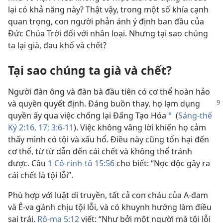
lại có khả năng này? Thật vậy, trong một số khía cạnh
quan trọng, con người phản ánh ý định ban đầu của
Đức Chúa Trời đối với nhân loại. Nhưng tại sao chúng
ta lại già, đau khổ và chết?
Tại sao chúng ta già và chết?
Người đàn ông và đàn bà đầu tiên có cơ thể hoàn hảo
và quyền quyết định.
Đáng buồn thay, họ lạm dụng
quyền ấy qua việc chống lại Đấng Tạo Hóa
(
Sáng-thế
*
Ký 2:16, 17;
3:6-11
). Việc không vâng lời khiến họ cảm
thấy mình có tội và xấu hổ. Điều này cũng tổn hại đến
cơ thể, từ từ dẫn đến cái chết và không thể tránh
được. Câu
1 Cô-rinh-tô 15:56
cho biết: “Nọc độc gây ra
cái chết là tội lỗi”.
Phù hợp với luật di truyền, tất cả con cháu của A-đam
và Ê-va gánh chịu tội lỗi, và có khuynh hướng làm điều
sai trái.
Rô-ma 5:12
viết: “Như bởi một người mà tội lỗi