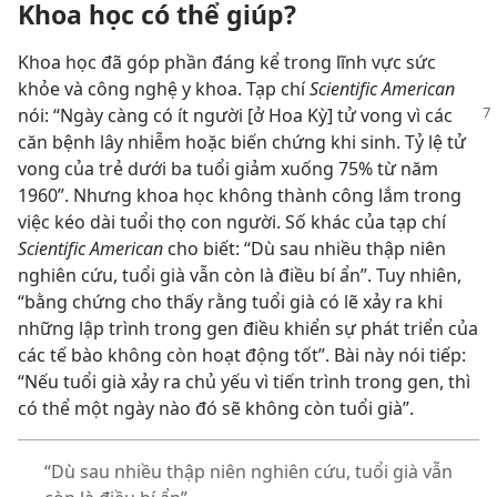
Khoa học có thể giúp?
Khoa học đã góp phần đáng kể trong lĩnh vực sức
khỏe và công nghệ y khoa. Tạp chí
Scientific American
nói: “Ngày
càng có ít người [ở Hoa Kỳ] tử vong vì các
căn bệnh lây nhiễm hoặc biến chứng khi sinh. Tỷ lệ tử
vong của trẻ dưới ba tuổi giảm xuống 75% từ năm
1960”. Nhưng khoa học không thành công lắm trong
việc kéo dài tuổi thọ con người. Số khác của tạp chí
Scientific American
cho biết: “Dù sau nhiều thập niên
nghiên cứu, tuổi già vẫn còn là điều bí ẩn”. Tuy nhiên,
“bằng chứng cho thấy rằng tuổi già có lẽ xảy ra khi
những lập trình trong gen điều khiển sự phát triển của
các tế bào không còn hoạt động tốt”. Bài này nói tiếp:
“Nếu tuổi già xảy ra chủ yếu vì tiến trình trong gen, thì
có thể một ngày nào đó sẽ không còn tuổi già”.
“Dù sau nhiều thập niên nghiên cứu, tuổi già vẫn