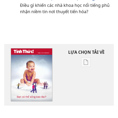
Điều gì khiến các nhà khoa học nổi tiếng phủ
nhận niềm tin nơi thuyết tiến hóa?
LỰA CHỌN TẢI VỀ
Tùy
chọn
tải
về
các
tài
liệu
điện
tử