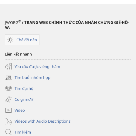
TỈNH
THỨC!
Bạn
®
JW.ORG
/ TRANG WEB CHÍNH THỨC CỦA NHÂN CHỨNG GIÊ-HÔ-
có
VA
thể
Chế độ nền
sống
bao
Liên kết nhanh
lâu?
Yêu cầu được viếng thăm
Tìm buổi nhóm họp
(mở
cửa
Tìm đại hội
(mở
sổ
cửa
mới)
Có gì mới?
sổ
mới)
Video
Videos with Audio Descriptions
Tìm kiếm