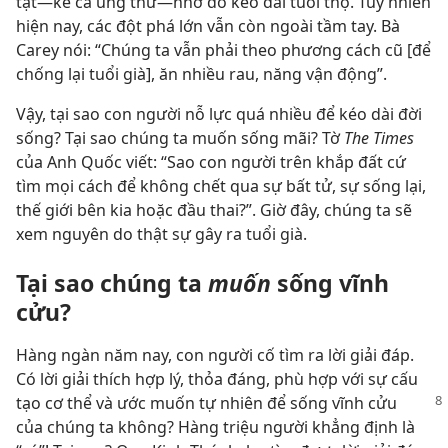
tật—kể cả ung thư—nhờ đó kéo dài tuổi thọ. Tuy nhiên
hiện nay, các đột phá lớn vẫn còn ngoài tầm tay. Bà
Carey nói: “Chúng ta vẫn phải theo phương cách cũ [để
chống lại tuổi già], ăn nhiều rau, năng vận động”.
Vậy, tại sao con người nỗ lực quá nhiều để kéo dài đời
sống? Tại sao chúng ta muốn sống mãi? Tờ
The Times
của Anh Quốc viết: “Sao con người trên khắp đất cứ
tìm mọi cách để không chết qua sự bất tử, sự sống lại,
thế giới bên kia hoặc đầu thai?”. Giờ đây, chúng ta sẽ
xem nguyên do thật sự gây ra tuổi già.
Tại sao chúng ta
muốn
sống vĩnh
cửu?
Hàng ngàn năm nay, con người cố tìm ra lời giải đáp.
Có lời giải thích hợp lý, thỏa đáng, phù hợp với sự cấu
tạo cơ thể và ước muốn tự nhiên để sống vĩnh cửu
của chúng ta không? Hàng triệu người khẳng định là