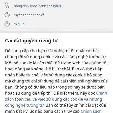
Thông tin y khoa dành cho bác sĩ
Truyền thông toàn cầu
Trợ giúp
Đóng góp
(mở
Cài đặt quyền riêng tư
cửa
sổ
Để cung cấp cho bạn trải nghiệm tốt nhất có thể,
THƯ VIỆN TRỰC TUYẾN Tháp Canh
(mở
mới)
chúng tôi sử dụng cookie và các công nghệ tương tự.
cửa
®
JW Hub
Một số cookie là cần thiết để trang web của chúng tôi
sổ
(mở
mới)
hoạt động và không thể bị từ chối. Bạn có thể chấp
cửa
®
JW Library
sổ
nhận hoặc từ chối việc sử dụng các cookie bổ sung
mới)
mà chúng tôi chỉ sử dụng để cải thiện trải nghiệm của
Thư viện Tháp Canh
bạn. Không có dữ liệu nào trong số này sẽ được bán
hoặc sử dụng để tiếp thị. Để biết thêm, hãy đọc
Chính
sách toàn cầu về việc sử dụng các cookie và những
công nghệ tương tự
. Bạn có thể tùy chỉnh cài đặt của
Copyright
© 2026 Watch Tower Bible and Tract Society of Pennsylvania.
mình bất kỳ lúc nào bằng cách truy cập
Chính sách