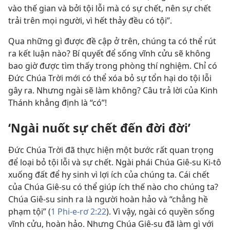
vào thế gian và bởi tội lỗi mà có sự chết, nên sự chết
trải trên mọi người, vì hết thảy đều có tội”.
Qua những gì được đề cập ở trên, chúng ta có thể rút
ra kết luận nào? Bí quyết để sống vĩnh cửu sẽ không
bao giờ được tìm thấy trong phòng thí nghiệm. Chỉ có
Đức Chúa Trời mới có thể xóa bỏ sự tổn hại do tội lỗi
gây ra. Nhưng ngài sẽ làm không? Câu trả lời của Kinh
Thánh khẳng định là “có”!
‘Ngài nuốt sự chết đến đời đời’
Đức Chúa Trời đã thực hiện một bước rất quan trọng
để loại bỏ tội lỗi và sự chết. Ngài phái Chúa Giê-su Ki-tô
xuống đất để hy sinh vì lợi ích của chúng ta. Cái chết
của Chúa Giê-su có thể giúp ích thế nào cho chúng ta?
Chúa Giê-su sinh ra là người hoàn hảo và “chẳng hề
phạm tội” (
1 Phi-e-rơ 2:22
). Vì vậy, ngài có quyền sống
vĩnh cửu, hoàn hảo. Nhưng Chúa Giê-su đã làm gì với