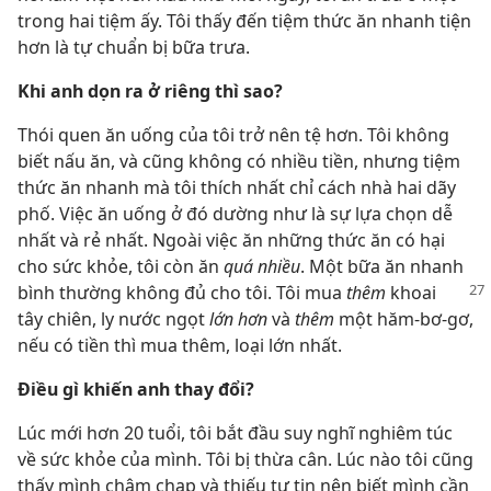
trong hai tiệm ấy. Tôi thấy đến tiệm thức ăn nhanh tiện
hơn là tự chuẩn bị bữa trưa.
Khi anh dọn ra ở riêng thì sao?
Thói quen ăn uống của tôi trở nên tệ hơn. Tôi không
biết nấu ăn, và cũng không có nhiều tiền, nhưng tiệm
thức ăn nhanh mà tôi thích nhất chỉ cách nhà hai dãy
phố. Việc ăn uống ở đó dường như là sự lựa chọn dễ
nhất và rẻ nhất. Ngoài việc ăn những thức ăn có hại
cho sức khỏe, tôi còn ăn
quá nhiều
. Một bữa ăn nhanh
bình thường không
đủ cho tôi. Tôi mua
thêm
khoai
tây chiên, ly nước ngọt
lớn hơn
và
thêm
một hăm-bơ-gơ,
nếu có tiền thì mua thêm, loại lớn nhất.
Điều gì khiến anh thay đổi?
Lúc mới hơn 20 tuổi, tôi bắt đầu suy nghĩ nghiêm túc
về sức khỏe của mình. Tôi bị thừa cân. Lúc nào tôi cũng
thấy mình chậm chạp và thiếu tự tin nên biết mình cần