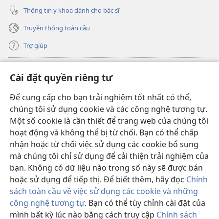
Thông tin y khoa dành cho bác sĩ
Truyền thông toàn cầu
Trợ giúp
Đóng góp
(mở
Cài đặt quyền riêng tư
cửa
sổ
Để cung cấp cho bạn trải nghiệm tốt nhất có thể,
THƯ VIỆN TRỰC TUYẾN Tháp Canh
(mở
mới)
chúng tôi sử dụng cookie và các công nghệ tương tự.
cửa
®
JW Hub
Một số cookie là cần thiết để trang web của chúng tôi
sổ
(mở
mới)
hoạt động và không thể bị từ chối. Bạn có thể chấp
cửa
®
JW Library
sổ
nhận hoặc từ chối việc sử dụng các cookie bổ sung
mới)
mà chúng tôi chỉ sử dụng để cải thiện trải nghiệm của
Thư viện Tháp Canh
bạn. Không có dữ liệu nào trong số này sẽ được bán
hoặc sử dụng để tiếp thị. Để biết thêm, hãy đọc
Chính
sách toàn cầu về việc sử dụng các cookie và những
công nghệ tương tự
. Bạn có thể tùy chỉnh cài đặt của
Copyright
© 2026 Watch Tower Bible and Tract Society of Pennsylvania.
mình bất kỳ lúc nào bằng cách truy cập
Chính sách