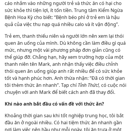
cáo nhắm vào những người trẻ và thức ăn có hại cho
sức khỏe thì tiện lợi, ít tốn tiền. Trung tâm Kiểm Ngừa
Bệnh Hoa Kỳ cho biết: “Bệnh béo phì ở trẻ em là hậu
quả của việc thu nạp quá nhiều calo và ít vận động”.
Trẻ em, thanh thiếu niên và người lớn nên xem lại thói
quen ăn uống của mình. Dù không cần làm điều gì quá
mức, nhưng một vài phương pháp đơn giản cũng có
thể giúp đỡ. Chẳng hạn, hãy xem trường hợp của một
thanh niên tên Mark, anh nhận thấy việc điều chỉnh
thói quen ăn uống giúp anh rất nhiều để có sức khỏe
tốt và hạnh phúc hơn. Anh thừa nhận: “Đã có thời gian
tôi thèm thức ăn nhanh”. Tạp chí
Tỉnh Thức!,
có cuộc nói
chuyện với anh Mark để biết cách anh đã thay đổi.
Khi nào anh bắt đầu có vấn đề với thức ăn?
Khoảng thời gian sau khi tốt nghiệp trung học, tôi bắt
đầu ăn ở ngoài nhiều. Có hai tiệm thức ăn nhanh gần
nơi làm việc nên hầu như mỗi ngày, tôi ăn trưa ở một