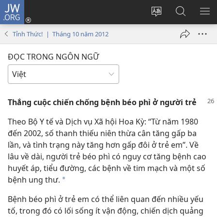
JW.ORG
Đăng
nhập
Thay
Tìm
HI
(mở
đổi
kiếm
BẢ
Tỉnh Thức! | Tháng 10 năm 2012
cửa
ngôn
JW.ORG
CH
sổ
ngữ
ĐỌC TRONG NGÔN NGỮ
mới)
của
trang
Thắng cuộc chiến chống bệnh béo phì ở người trẻ
Theo Bộ Y tế và Dịch vụ Xã hội Hoa Kỳ: “Từ năm 1980
đến 2002, số thanh thiếu niên thừa cân tăng gấp ba
lần, và tình trạng này tăng hơn gấp đôi ở trẻ em”. Về
lâu về dài, người trẻ béo phì có nguy cơ tăng bệnh cao
huyết áp, tiểu đường, các bệnh về tim mạch và một số
bệnh ung thư.
*
Bệnh béo phì ở trẻ em có thể liên quan đến nhiều yếu
tố, trong đó có lối sống ít vận động, chiến dịch quảng