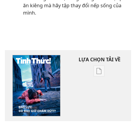
ăn kiêng mà hãy tập thay đổi nếp sống của
mình.
LỰA CHỌN TẢI VỀ
Tùy
chọn
tải
về
các
tài
liệu
điện
tử