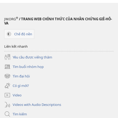
TỈNH
THỨC!
Tháng
®
JW.ORG
/ TRANG WEB CHÍNH THỨC CỦA NHÂN CHỨNG GIÊ-HÔ-
10 năm
VA
2012
Chế độ nền
Liên kết nhanh
Yêu cầu được viếng thăm
Tìm buổi nhóm họp
(mở
cửa
Tìm đại hội
(mở
sổ
cửa
mới)
Có gì mới?
sổ
mới)
Video
Videos with Audio Descriptions
Tìm kiếm