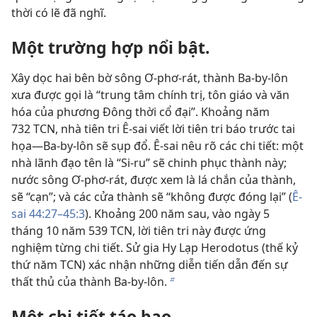
thời có lẽ đã nghĩ.
Một trường hợp nổi bật.
Xây dọc hai bên bờ sông Ơ-phơ-rát, thành Ba-by-lôn
xưa được gọi là “trung tâm chính trị, tôn giáo và văn
hóa của phương Đông thời cổ đại”. Khoảng năm
732 TCN, nhà tiên tri Ê-sai viết lời tiên tri báo trước tai
họa—Ba-by-lôn sẽ sụp đổ. Ê-sai nêu rõ các chi tiết: một
nhà lãnh đạo tên là “Si-ru” sẽ chinh phục thành này;
nước sông Ơ-phơ-rát, được xem là lá chắn của thành,
sẽ “cạn”; và các cửa thành sẽ “không được đóng lại” (
Ê-
sai 44:27–45:3
). Khoảng 200 năm sau, vào ngày 5
tháng 10 năm 539 TCN, lời tiên tri này được ứng
nghiệm từng chi tiết. Sử gia Hy Lạp Herodotus (thế kỷ
thứ năm TCN) xác nhận những diễn tiến dẫn đến sự
thất thủ của thành Ba-by-lôn.
b
Một chi tiết táo bạo.