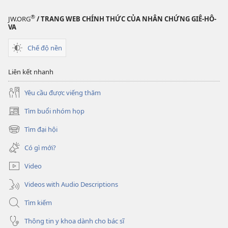
tài
liệu
®
JW.ORG
/ TRANG WEB CHÍNH THỨC CỦA NHÂN CHỨNG GIÊ-HÔ-
điện
VA
tử
Chế độ nền
TỈNH
THỨC!
Liên kết nhanh
Tháng
1 năm
Yêu cầu được viếng thăm
2008
Tìm buổi nhóm họp
(mở
cửa
Tìm đại hội
(mở
sổ
cửa
mới)
Có gì mới?
sổ
mới)
Video
Videos with Audio Descriptions
Tìm kiếm
Thông tin y khoa dành cho bác sĩ