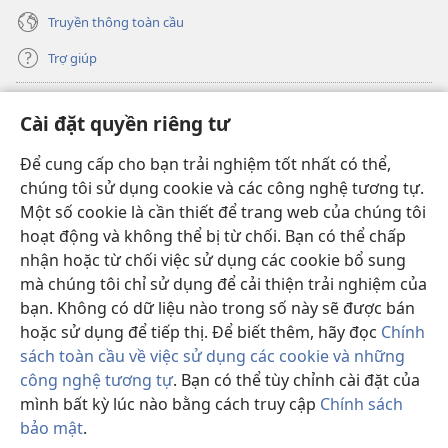
Truyền thông toàn cầu
Trợ giúp
Đóng góp
(mở
Cài đặt quyền riêng tư
cửa
sổ
Để cung cấp cho bạn trải nghiệm tốt nhất có thể,
THƯ VIỆN TRỰC TUYẾN Tháp Canh
(mở
mới)
chúng tôi sử dụng cookie và các công nghệ tương tự.
cửa
®
JW Hub
Một số cookie là cần thiết để trang web của chúng tôi
sổ
(mở
mới)
hoạt động và không thể bị từ chối. Bạn có thể chấp
cửa
®
JW Library
sổ
nhận hoặc từ chối việc sử dụng các cookie bổ sung
mới)
mà chúng tôi chỉ sử dụng để cải thiện trải nghiệm của
Thư viện Tháp Canh
bạn. Không có dữ liệu nào trong số này sẽ được bán
hoặc sử dụng để tiếp thị. Để biết thêm, hãy đọc
Chính
sách toàn cầu về việc sử dụng các cookie và những
công nghệ tương tự
. Bạn có thể tùy chỉnh cài đặt của
Copyright
© 2026 Watch Tower Bible and Tract Society of Pennsylvania.
mình bất kỳ lúc nào bằng cách truy cập
Chính sách
ĐIỀU KHOẢN SỬ DỤNG
|
CHÍNH SÁCH BẢO MẬT
|
CÀI ĐẶT QUYỀN
bảo mật
.
Hi
RIÊNG TƯ