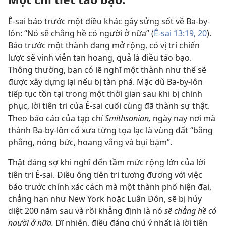
Ê-sai báo trước một điều khác gây sửng sốt về Ba-by-
lôn: “Nó sẽ chẳng hề có người ở nữa” (
Ê-sai 13:19, 20
).
Báo trước một thành đang mở rộng, có vị trí chiến
lược sẽ vinh viễn tan hoang, quả là điều táo bạo.
Thông thường, bạn có lẽ nghĩ một thành như thế sẽ
được xây dựng lại nếu bị tàn phá. Mặc dù Ba-by-lôn
tiếp tục tồn tại trong một thời gian sau khi bị chinh
phục, lời tiên tri của Ê-sai cuối cùng đã thành sự thật.
Theo báo cáo của tạp chí
Smithsonian,
ngày nay nơi mà
thành Ba-by-lôn cổ xưa từng tọa lạc là vùng đất “bằng
phẳng, nóng bức, hoang vắng và bụi bặm”.
Thật đáng sợ khi nghĩ đến tầm mức rộng lớn của lời
tiên tri Ê-sai. Điều ông tiên tri tương đương với việc
báo trước chính xác cách mà một thành phố hiện đại,
chẳng hạn như New York hoặc Luân Đôn, sẽ bị hủy
diệt 200 năm sau và rồi khẳng định là nó
sẽ chẳng hề có
người ở nữa.
Dĩ nhiên, điều đáng chú ý nhất là lời tiên