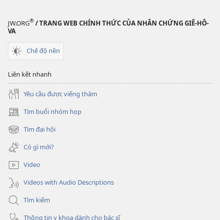
tài
liệu
®
JW.ORG
/ TRANG WEB CHÍNH THỨC CỦA NHÂN CHỨNG GIÊ-HÔ-
điện
VA
tử
Chế độ nền
Tỉnh
Thức!:
Liên kết nhanh
Cuốn
sách
Yêu cầu được viếng thăm
đáng
Tìm buổi nhóm họp
tin
(mở
cậy
cửa
Tìm đại hội
(mở
sổ
—
cửa
mới)
Có gì mới?
Phần
sổ
6
mới)
Video
Videos with Audio Descriptions
Tìm kiếm
Thông tin y khoa dành cho bác sĩ