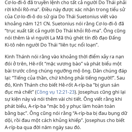
Cơ-lo-đi-ô đã truyền lệnh cho tất cả người Do Thái phải
rời khỏi Rô-ma”. Điều này được xác nhận trong tiểu sử
của Cơ-lo-đi-ô do sử gia Do Thái Suetonius viết vào
khoảng năm 121 CN. Suetonius nói rằng Cơ-lo-đi-ô đã
“trục xuất tất cả người Do Thái khỏi Rô-ma”. Ông cũng
nói thêm là vì người La Mã thù ghét tín đồ đạo Đấng
Ki-tô nên người Do Thái “liên tục nổi loạn”.
Kinh Thánh nói rằng vào khoảng thời điểm xảy ra nạn
đói ở trên, Hê-rốt “mặc vương bào” và phát biểu một
bài trước công chúng ngưỡng mộ ông. Dân chúng đáp
lại: “Tiếng của thần, chứ không phải tiếng người!”. Sau
đó, Kinh Thánh cho biết Hê-rốt A-ríp-ba “bị giun sán
đục mà chết” (
Công vụ 12:21-23
). Josephus cũng ghi lại
sự kiện này và nói thêm vài chi tiết. Ông viết rằng khi
phát biểu, A-ríp-ba “mặc bộ y phục làm hoàn toàn
bằng bạc”. Ông cũng nói rằng “A-ríp-ba bị đau bụng dữ
dội, rồi đau một cách khủng khiếp”. Josephus cho biết
A-ríp-ba qua đời năm ngày sau đó.