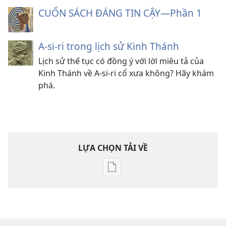
CUỐN SÁCH ĐÁNG TIN CẬY—Phần 1
A-si-ri trong lịch sử Kinh Thánh
Lịch sử thế tục có đồng ý với lời miêu tả của
Kinh Thánh về A-si-ri cổ xưa không? Hãy khám
phá.
LỰA CHỌN TẢI VỀ
Tùy
chọn
tải
về
các