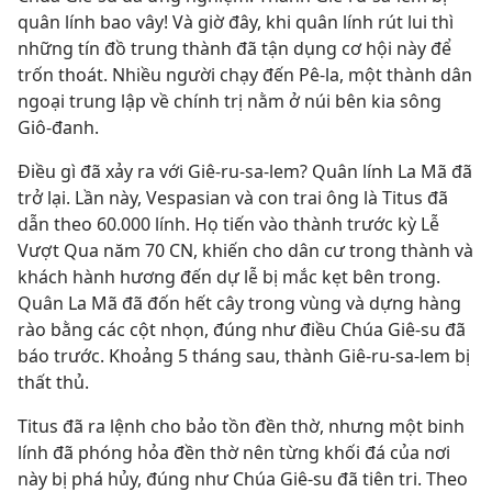
quân lính bao vây! Và giờ đây, khi quân lính rút lui thì
những tín đồ trung thành đã tận dụng cơ hội này để
trốn thoát. Nhiều người chạy đến Pê-la, một thành dân
ngoại trung lập về chính trị nằm ở núi bên kia sông
Giô-đanh.
Điều gì đã xảy ra với Giê-ru-sa-lem? Quân lính La Mã đã
trở lại. Lần này, Vespasian và con trai ông là Titus đã
dẫn theo 60.000 lính. Họ tiến vào thành trước kỳ Lễ
Vượt Qua năm 70 CN, khiến cho dân cư trong thành và
khách hành hương đến dự lễ bị mắc kẹt bên trong.
Quân La Mã đã đốn hết cây trong vùng và dựng hàng
rào bằng các cột nhọn, đúng như điều Chúa Giê-su đã
báo trước. Khoảng 5 tháng sau, thành Giê-ru-sa-lem bị
thất thủ.
Titus đã ra lệnh cho bảo tồn đền thờ, nhưng một binh
lính đã phóng hỏa đền thờ nên từng khối đá của nơi
này bị phá hủy, đúng như Chúa Giê-su đã tiên tri. Theo