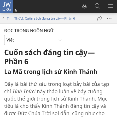
JW.ORG
Đăng
nhập
Thay
Tìm
HI
(mở
đổi
kiếm
BẢ
Tỉnh Thức!: Cuốn sách đáng tin cậy—Phần 6
cửa
ngôn
JW.ORG
CH
sổ
ngữ
ĐỌC TRONG NGÔN NGỮ
mới)
của
trang
Cuốn sách đáng tin cậy—
Phần 6
La Mã trong lịch sử Kinh Thánh
Đây là bài thứ sáu trong loạt bảy bài của tạp
chí
Tỉnh Thức!
này thảo luận về bảy cường
quốc thế giới trong lịch sử Kinh Thánh. Mục
tiêu là cho thấy Kinh Thánh đáng tin cậy và
được Đức Chúa Trời soi dẫn, cũng như cho