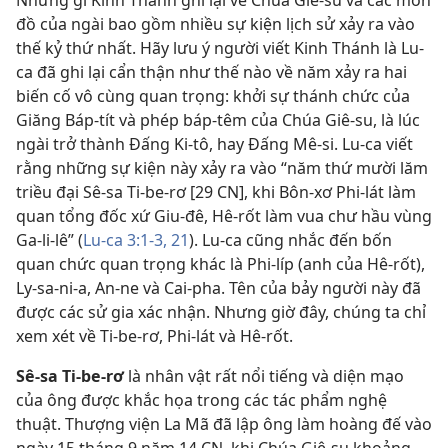
đồ của ngài bao gồm nhiều sự kiện lịch sử xảy ra vào
thế kỷ thứ nhất. Hãy lưu ý người viết Kinh Thánh là Lu-
ca đã ghi lại cẩn thận như thế nào về năm xảy ra hai
biến cố vô cùng quan trọng: khởi sự thánh chức của
Giăng Báp-tít và phép báp-têm của Chúa Giê-su, là lúc
ngài trở thành Đấng Ki-tô, hay Đấng Mê-si. Lu-ca viết
rằng những sự kiện này xảy ra vào “năm thứ mười lăm
triều đại Sê-sa Ti-be-rơ [29 CN], khi Bôn-xơ Phi-lát làm
quan tổng đốc xứ Giu-đê, Hê-rốt làm vua chư hầu vùng
Ga-li-lê” (
Lu-ca 3:1-3,
21
). Lu-ca cũng nhắc đến bốn
quan chức quan trọng khác là Phi-líp (anh của Hê-rốt),
Ly-sa-ni-a, An-ne và Cai-pha. Tên của bảy người này đã
được các sử gia xác nhận. Nhưng giờ đây, chúng ta chỉ
xem xét về Ti-be-rơ, Phi-lát và Hê-rốt.
Sê-sa Ti-be-rơ
là nhân vật rất nổi tiếng và diện mạo
của ông được khắc họa trong các tác phẩm nghệ
thuật. Thượng viện La Mã đã lập ông làm hoàng đế vào
ngày 15 tháng 9 năm 14 CN, khi Chúa Giê-su khoảng