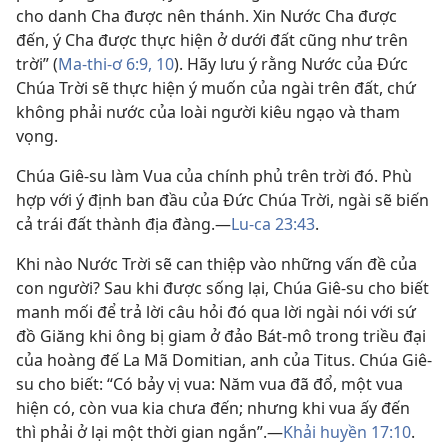
cho danh Cha được nên thánh. Xin Nước Cha được
đến, ý Cha được thực hiện ở dưới đất cũng như trên
trời” (
Ma-thi-ơ 6:9, 10
). Hãy lưu ý rằng Nước của Đức
Chúa Trời sẽ thực hiện ý muốn của ngài trên đất, chứ
không phải nước của loài người kiêu ngạo và tham
vọng.
Chúa Giê-su làm Vua của chính phủ trên trời đó. Phù
hợp với ý định ban đầu của Đức Chúa Trời, ngài sẽ biến
cả trái đất thành địa đàng.​—
Lu-ca 23:43
.
Khi nào Nước Trời sẽ can thiệp vào những vấn đề của
con người? Sau khi được sống lại, Chúa Giê-su cho biết
manh mối để trả lời câu hỏi đó qua lời ngài nói với sứ
đồ Giăng khi ông bị giam ở đảo Bát-mô trong triều đại
của hoàng đế La Mã Domitian, anh của Titus. Chúa Giê-
su cho biết: “Có bảy vị vua: Năm vua đã đổ, một vua
hiện có, còn vua kia chưa đến; nhưng khi vua ấy đến
thì phải ở lại một thời gian ngắn”.​—
Khải huyền 17:10
.