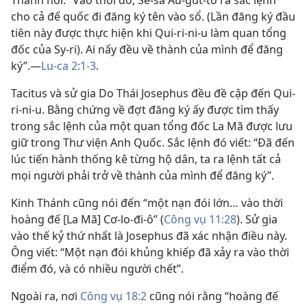
cho cả đế quốc đi đăng ký tên vào sổ. (Lần đăng ký đầu
tiên này được thực hiện khi Qui-ri-ni-u làm quan tổng
đốc của Sy-ri). Ai nấy đều về thành của mình để đăng
ký”.​—
Lu-ca 2:1-3
.
Tacitus và sử gia Do Thái Josephus đều đề cập đến Qui-
ri-ni-u. Bằng chứng về đợt đăng ký ấy được tìm thấy
trong sắc lệnh của một quan tổng đốc La Mã được lưu
giữ trong Thư viện Anh Quốc. Sắc lệnh đó viết: “Đã đến
lúc tiến hành thống kê từng hộ dân, ta ra lệnh tất cả
mọi người phải trở về thành của mình để đăng ký”.
Kinh Thánh cũng nói đến “một nạn đói lớn… vào thời
hoàng đế [La Mã] Cơ-lo-đi-ô” (
Công vụ 11:28
). Sử gia
vào thế kỷ thứ nhất là Josephus đã xác nhận điều này.
Ông viết: “Một nạn đói khủng khiếp đã xảy ra vào thời
điểm đó, và có nhiều người chết”.
Ngoài ra, nơi
Công vụ 18:2
cũng nói rằng “hoàng đế