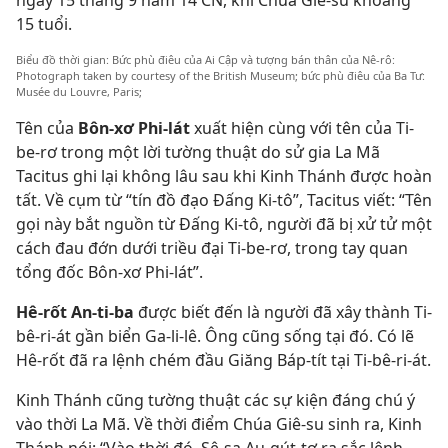
15 tuổi.
Biểu đồ thời gian: Bức phù điêu của Ai Cập và tượng bán thân của Nê-rô:
Photograph taken by courtesy of the British Museum; bức phù điêu của Ba Tư:
Musée du Louvre, Paris;
Tên của
Bôn-xơ Phi-lát
xuất hiện cùng với tên của Ti-
be-rơ trong một lời tường thuật do sử gia La Mã
Tacitus ghi lại không lâu sau khi Kinh Thánh được hoàn
tất. Về cụm từ “tín đồ đạo Đấng Ki-tô”, Tacitus viết: “Tên
gọi này bắt nguồn từ Đấng Ki-tô, người đã bị xử tử một
cách đau đớn dưới triều đại Ti-be-rơ, trong tay quan
tổng đốc Bôn-xơ Phi-lát”.
Hê-rốt An-ti-ba
được biết đến là người đã xây thành Ti-
bê-ri-át gần biển Ga-li-lê. Ông cũng sống tại đó. Có lẽ
Hê-rốt đã ra lệnh chém đầu Giăng Báp-tít tại Ti-bê-ri-át.
Kinh Thánh cũng tường thuật các sự kiện đáng chú ý
vào thời La Mã. Về thời điểm Chúa Giê-su sinh ra, Kinh
Thánh nói: “Vào thời đó, Sê-sa Au-gút-tơ ra sắc lệnh