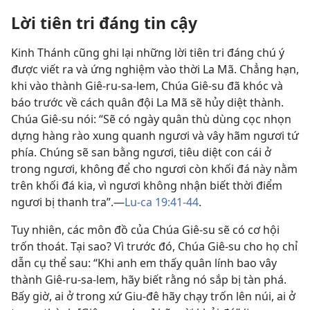
Lời tiên tri đáng tin cậy
Kinh Thánh cũng ghi lại những lời tiên tri đáng chú ý
được viết ra và ứng nghiệm vào thời La Mã. Chẳng hạn,
khi vào thành Giê-ru-sa-lem, Chúa Giê-su đã khóc và
báo trước về cách quân đội La Mã sẽ hủy diệt thành.
Chúa Giê-su nói: “Sẽ có ngày quân thù dùng cọc nhọn
dựng hàng rào xung quanh ngươi và vây hãm ngươi tứ
phía. Chúng sẽ san bằng ngươi, tiêu diệt con cái ở
trong ngươi, không để cho ngươi còn khối đá này nằm
trên khối đá kia, vì ngươi không nhận biết thời điểm
ngươi bị thanh tra”.​—
Lu-ca 19:41-44
.
Tuy nhiên, các môn đồ của Chúa Giê-su sẽ có cơ hội
trốn thoát. Tại sao? Vì trước đó, Chúa Giê-su cho họ chỉ
dẫn cụ thể sau: “Khi anh em thấy quân lính bao vây
thành Giê-ru-sa-lem, hãy biết rằng nó sắp bị tàn phá.
Bấy giờ, ai ở trong xứ Giu-đê hãy chạy trốn lên núi, ai ở