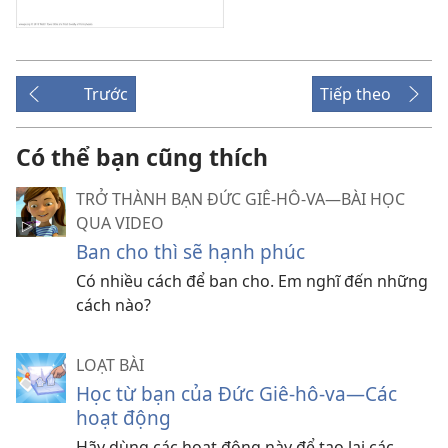
Trước
Tiếp theo
Có thể bạn cũng thích
TRỞ THÀNH BẠN ĐỨC GIÊ-HÔ-VA​—BÀI HỌC
QUA VIDEO
Ban cho thì sẽ hạnh phúc
Có nhiều cách để ban cho. Em nghĩ đến những
cách nào?
LOẠT BÀI
Học từ bạn của Đức Giê-hô-va​—Các
hoạt động
Hãy dùng các hoạt động này để tạo lại các