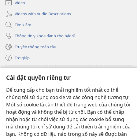
hoạt
mới)
Video
động
Videos with Audio Descriptions
Tìm kiếm
Thông tin y khoa dành cho bác sĩ
Truyền thông toàn cầu
Trợ giúp
Đóng góp
(mở
Cài đặt quyền riêng tư
cửa
sổ
Để cung cấp cho bạn trải nghiệm tốt nhất có thể,
THƯ VIỆN TRỰC TUYẾN Tháp Canh
(mở
mới)
chúng tôi sử dụng cookie và các công nghệ tương tự.
cửa
®
JW Hub
Một số cookie là cần thiết để trang web của chúng tôi
sổ
(mở
mới)
hoạt động và không thể bị từ chối. Bạn có thể chấp
cửa
®
JW Library
sổ
nhận hoặc từ chối việc sử dụng các cookie bổ sung
mới)
mà chúng tôi chỉ sử dụng để cải thiện trải nghiệm của
Thư viện Tháp Canh
bạn. Không có dữ liệu nào trong số này sẽ được bán