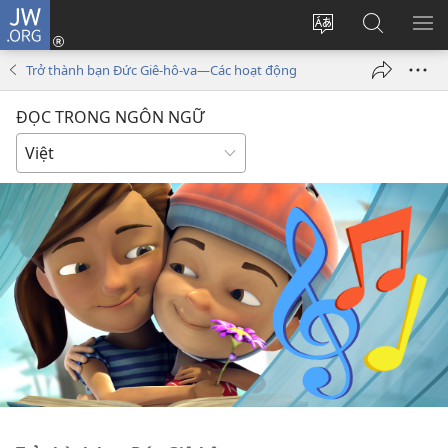
JW.ORG
Đăng
nhập
Thay
Tìm
HI
(mở
đổi
kiếm
BẢ
Trở thành bạn Đức Giê-hô-va—Các hoạt động
cửa
ngôn
JW.ORG
CH
sổ
ngữ
ĐỌC TRONG NGÔN NGỮ
mới)
của
trang