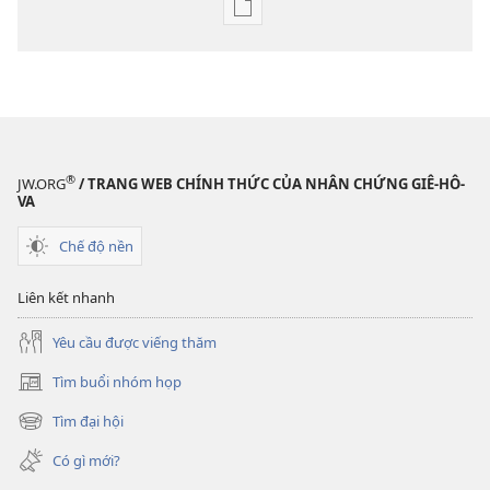
Tùy
chọn
tải
về
các
tài
liệu
®
JW.ORG
/ TRANG WEB CHÍNH THỨC CỦA NHÂN CHỨNG GIÊ-HÔ-
điện
VA
tử
Chế độ nền
Trở
thành
Liên kết nhanh
bạn
Đức
Yêu cầu được viếng thăm
Giê-
Tìm buổi nhóm họp
hô-
(mở
va
cửa
Tìm đại hội
(mở
sổ
—
cửa
mới)
Có gì mới?
Các
sổ