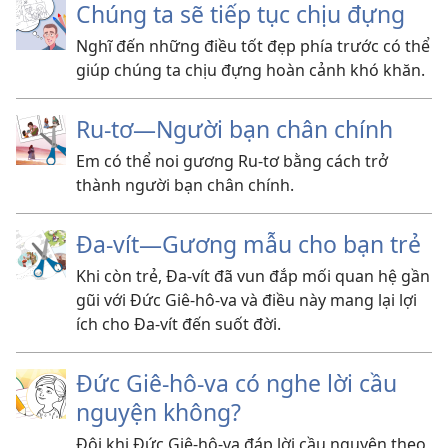
Chúng ta sẽ tiếp tục chịu đựng
Nghĩ đến những điều tốt đẹp phía trước có thể
giúp chúng ta chịu đựng hoàn cảnh khó khăn.
Ru-tơ​—Người bạn chân chính
Em có thể noi gương Ru-tơ bằng cách trở
thành người bạn chân chính.
Đa-vít​—Gương mẫu cho bạn trẻ
Khi còn trẻ, Đa-vít đã vun đắp mối quan hệ gần
gũi với Đức Giê-hô-va và điều này mang lại lợi
ích cho Đa-vít đến suốt đời.
Đức Giê-hô-va có nghe lời cầu
nguyện không?
Đôi khi Đức Giê-hô-va đáp lời cầu nguyện theo