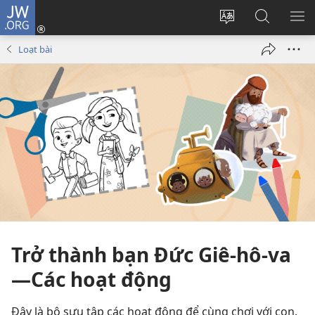
JW.ORG
Đăng
nhập
Thay
Tìm
HI
(mở
đổi
kiếm
BẢ
Loạt bài
cửa
ngôn
JW.ORG
CH
sổ
ngữ
mới)
của
trang
Trở thành bạn Đức Giê-hô-va
—Các hoạt động
Đây là bộ sưu tập các hoạt động để cùng chơi với con.