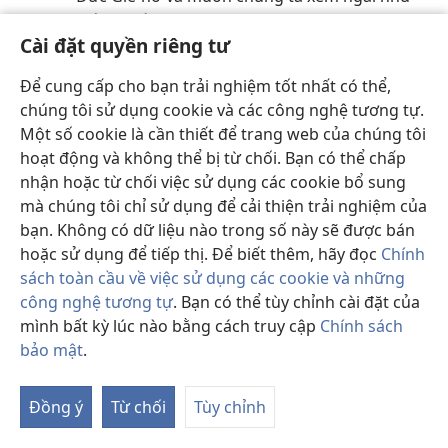
một người cha.
Cài đặt quyền riêng tư
Cha hãnh diện về em
Để cung cấp cho bạn trải nghiệm tốt nhất có thể,
chúng tôi sử dụng cookie và các công nghệ tương tự.
Em có thể bênh vực điều đúng và làm Đức Giê-
Một số cookie là cần thiết để trang web của chúng tôi
hô-va hãnh diện.
hoạt động và không thể bị từ chối. Bạn có thể chấp
nhận hoặc từ chối việc sử dụng các cookie bổ sung
Đức Chúa Trời làm cho lớn lên
mà chúng tôi chỉ sử dụng để cải thiện trải nghiệm của
Hãy cùng tìm hiểu cách một người có thể lớn
bạn. Không có dữ liệu nào trong số này sẽ được bán
lên về thiêng liêng!
hoặc sử dụng để tiếp thị. Để biết thêm, hãy đọc
Chính
sách toàn cầu về việc sử dụng các cookie và những
công nghệ tương tự
. Bạn có thể tùy chỉnh cài đặt của
Hãy là bạn tốt để kết thêm bạn
mình bất kỳ lúc nào bằng cách truy cập
Chính sách
Em có thể kết thêm bạn bằng cách trở thành
bảo mật
.
một người bạn tốt!
Đồng ý
Từ chối
Tùy chỉnh
Hành động yêu thương cao cả