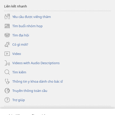
Liên kết nhanh
Yêu cầu được viếng thăm
Tìm buổi nhóm họp
(mở
cửa
Tìm đại hội
(mở
sổ
cửa
mới)
Có gì mới?
sổ
mới)
Video
Videos with Audio Descriptions
Tìm kiếm
Thông tin y khoa dành cho bác sĩ
Truyền thông toàn cầu
Trợ giúp
Đóng góp
(mở