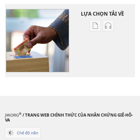
LỰA CHỌN TẢI VỀ
Tùy
Tùy
chọn
chọn
tải
tải
về
về
các
các
tài
phần
liệu
thu
điện
âm
tử
Cách
Cách
dùng
dùng
quỹ
quỹ
đóng
®
JW.ORG
/ TRANG WEB CHÍNH THỨC CỦA NHÂN CHỨNG GIÊ-HÔ-
đóng
góp
VA
góp
Chế độ nền