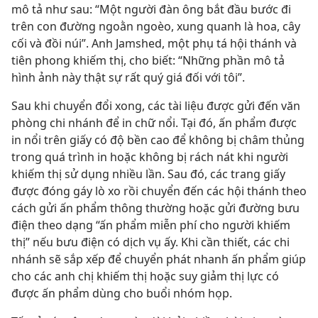
mô tả như sau: “Một người đàn ông bắt đầu bước đi
trên con đường ngoằn ngoèo, xung quanh là hoa, cây
cối và đồi núi”. Anh Jamshed, một phụ tá hội thánh và
tiên phong khiếm thị, cho biết: “Những phần mô tả
hình ảnh này thật sự rất quý giá đối với tôi”.
Sau khi chuyển đổi xong, các tài liệu được gửi đến văn
phòng chi nhánh để in chữ nổi. Tại đó, ấn phẩm được
in nổi trên giấy có độ bền cao để không bị châm thủng
trong quá trình in hoặc không bị rách nát khi người
khiếm thị sử dụng nhiều lần. Sau đó, các trang giấy
được đóng gáy lò xo rồi chuyển đến các hội thánh theo
cách gửi ấn phẩm thông thường hoặc gửi đường bưu
điện theo dạng “ấn phẩm miễn phí cho người khiếm
thị” nếu bưu điện có dịch vụ ấy. Khi cần thiết, các chi
nhánh sẽ sắp xếp để chuyển phát nhanh ấn phẩm giúp
cho các anh chị khiếm thị hoặc suy giảm thị lực có
được ấn phẩm dùng cho buổi nhóm họp.