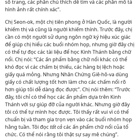
số trang, các phần chú thích dễ tìm và các phần mô tả
hình ảnh rất chính xác”.
Chị Seon-ok, một chị tiên phong ở Hàn Quốc, là người
khiếm thị và cũng là người khiếm thính. Trước đây, chị
cần có một người sử dụng ngôn ngữ ký hiệu xúc giác
để giúp chị hiểu các buổi nhóm họp, nhưng giờ đây chị
có thể tự đọc các tài liệu để học Kinh Thánh bằng chữ
nổi. Chị nói: “Các ấn phẩm bằng chữ nổi khác có thể
khó đọc vì các chấm bị thiếu, các hàng bị lệch hoặc
giấy quá mỏng. Nhưng Nhân Chứng Giê-hô-va dùng
giấy có chất lượng tốt hơn làm cho các chấm nổi rõ
hơn giúp tôi dễ dàng đọc được”. Chị nói thêm: “Trước
đây, tôi chỉ có thể học các ấn phẩm dựa trên Kinh
Thánh với sự giúp đỡ của người khác. Nhưng giờ đây
tôi có thể tự mình học được. Tôi thấy rất vui vì có thể
chuẩn bị và tham gia trọn vẹn vào các buổi nhóm họp
hằng tuần. Tôi đọc
tất cả
các ấn phẩm chữ nổi của tổ
chức. Có thể nói rằng tôi thật sự say mê chúng”.