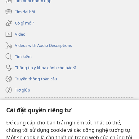
Tìm buổi nhóm họp
(mở
cửa
Tìm đại hội
(mở
sổ
cửa
mới)
Có gì mới?
sổ
mới)
Video
Videos with Audio Descriptions
Tìm kiếm
Thông tin y khoa dành cho bác sĩ
Truyền thông toàn cầu
Trợ giúp
Đóng góp
(mở
Cài đặt quyền riêng tư
cửa
sổ
Để cung cấp cho bạn trải nghiệm tốt nhất có thể,
THƯ VIỆN TRỰC TUYẾN Tháp Canh
(mở
mới)
chúng tôi sử dụng cookie và các công nghệ tương tự.
cửa
®
JW Hub
Một số cookie là cần thiết để trang web của chúng tôi
sổ