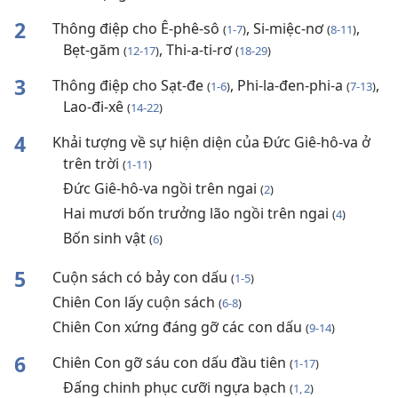
2
Thông điệp cho Ê-phê-sô
, Si-miệc-nơ
,
(
1-7
)
(
8-11
)
Bẹt-găm
, Thi-a-ti-rơ
(
12-17
)
(
18-29
)
3
Thông điệp cho Sạt-đe
, Phi-la-đen-phi-a
,
(
1-6
)
(
7-13
)
Lao-đi-xê
(
14-22
)
4
Khải tượng về sự hiện diện của Đức Giê-hô-va ở
trên trời
(
1-11
)
Đức Giê-hô-va ngồi trên ngai
(
2
)
Hai mươi bốn trưởng lão ngồi trên ngai
(
4
)
Bốn sinh vật
(
6
)
5
Cuộn sách có bảy con dấu
(
1-5
)
Chiên Con lấy cuộn sách
(
6-8
)
Chiên Con xứng đáng gỡ các con dấu
(
9-14
)
6
Chiên Con gỡ sáu con dấu đầu tiên
(
1-17
)
Đấng chinh phục cưỡi ngựa bạch
(
1, 2
)