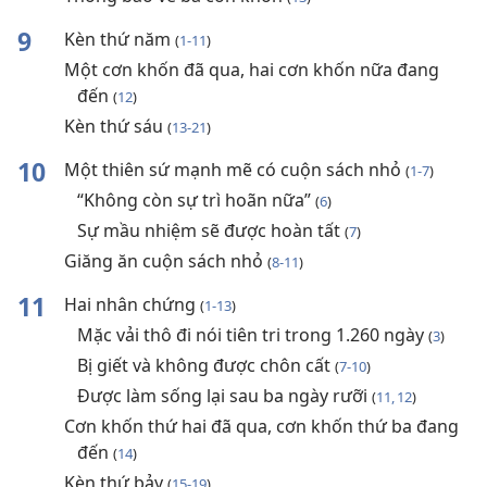
9
Kèn thứ năm
(
1-11
)
Một cơn khốn đã qua, hai cơn khốn nữa đang
đến
(
12
)
Kèn thứ sáu
(
13-21
)
10
Một thiên sứ mạnh mẽ có cuộn sách nhỏ
(
1-7
)
“Không còn sự trì hoãn nữa”
(
6
)
Sự mầu nhiệm sẽ được hoàn tất
(
7
)
Giăng ăn cuộn sách nhỏ
(
8-11
)
11
Hai nhân chứng
(
1-13
)
Mặc vải thô đi nói tiên tri trong 1.260 ngày
(
3
)
Bị giết và không được chôn cất
(
7-10
)
Được làm sống lại sau ba ngày rưỡi
(
11, 12
)
Cơn khốn thứ hai đã qua, cơn khốn thứ ba đang
đến
(
14
)
Kèn thứ bảy
(
15-19
)