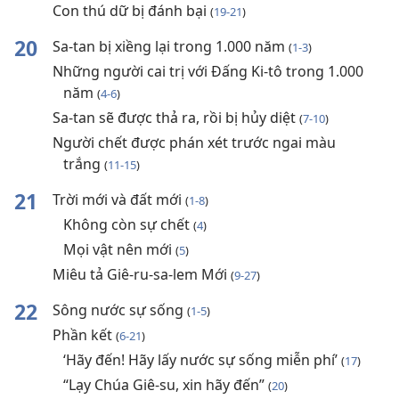
Con thú dữ bị đánh bại
(
19-21
)
20
Sa-tan bị xiềng lại trong 1.000 năm
(
1-3
)
Những người cai trị với Đấng Ki-tô trong 1.000
năm
(
4-6
)
Sa-tan sẽ được thả ra, rồi bị hủy diệt
(
7-10
)
Người chết được phán xét trước ngai màu
trắng
(
11-15
)
21
Trời mới và đất mới
(
1-8
)
Không còn sự chết
(
4
)
Mọi vật nên mới
(
5
)
Miêu tả Giê-ru-sa-lem Mới
(
9-27
)
22
Sông nước sự sống
(
1-5
)
Phần kết
(
6-21
)
‘Hãy đến! Hãy lấy nước sự sống miễn phí’
(
17
)
“Lạy Chúa Giê-su, xin hãy đến”
(
20
)