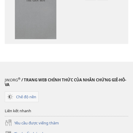
chọn
chọn
tải
tải
về
về
các
các
tài
phần
liệu
thu
điện
âm
tử
Kinh
Kinh
Thánh
Thánh
—
—
Bản
®
JW.ORG
/ TRANG WEB CHÍNH THỨC CỦA NHÂN CHỨNG GIÊ-HÔ-
Bản
dịch
VA
dịch
Thế
Chế độ nền
Thế
Giới
Giới
Mới
Liên kết nhanh
Mới
Yêu cầu được viếng thăm