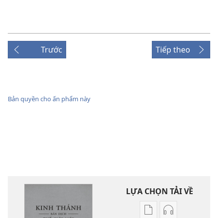
Trước
Tiếp theo
Bản quyền cho ấn phẩm này
LỰA CHỌN TẢI VỀ
Tùy
Tùy