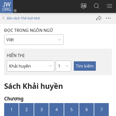
JW.ORG
Đăng
nhập
Thay
Tìm
HI
(mở
đổi
kiếm
BẢ
Bản dịch Thế Giới Mới
cửa
ngôn
JW.ORG
CH
sổ
ngữ
ĐỌC TRONG NGÔN NGỮ
mới)
của
trang
HIỂN THỊ
Chương
Sách
trong
Kinh
Sách Khải huyền
Thánh
Chương
1
2
3
4
5
6
7