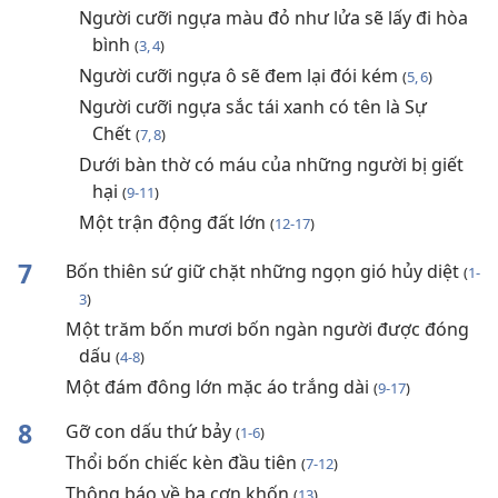
Người cưỡi ngựa màu đỏ như lửa sẽ lấy đi hòa
bình
(
3, 4
)
Người cưỡi ngựa ô sẽ đem lại đói kém
(
5, 6
)
Người cưỡi ngựa sắc tái xanh có tên là Sự
Chết
(
7, 8
)
Dưới bàn thờ có máu của những người bị giết
hại
(
9-11
)
Một trận động đất lớn
(
12-17
)
7
Bốn thiên sứ giữ chặt những ngọn gió hủy diệt
(
1-
3
)
Một trăm bốn mươi bốn ngàn người được đóng
dấu
(
4-8
)
Một đám đông lớn mặc áo trắng dài
(
9-17
)
8
Gỡ con dấu thứ bảy
(
1-6
)
Thổi bốn chiếc kèn đầu tiên
(
7-12
)
Thông báo về ba cơn khốn
(
13
)