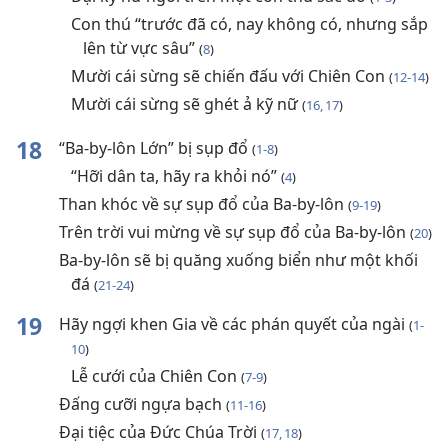
Con thú “trước đã có, nay không có, nhưng sắp
lên từ vực sâu”
(
8
)
Mười cái sừng sẽ chiến đấu với Chiên Con
(
12-14
)
Mười cái sừng sẽ ghét ả kỹ nữ
(
16, 17
)
18
“Ba-by-lôn Lớn” bị sụp đổ
(
1-8
)
“Hỡi dân ta, hãy ra khỏi nó”
(
4
)
Than khóc về sự sụp đổ của Ba-by-lôn
(
9-19
)
Trên trời vui mừng về sự sụp đổ của Ba-by-lôn
(
20
)
Ba-by-lôn sẽ bị quăng xuống biển như một khối
đá
(
21-24
)
19
Hãy ngợi khen Gia về các phán quyết của ngài
(
1-
10
)
Lễ cưới của Chiên Con
(
7-9
)
Đấng cưỡi ngựa bạch
(
11-16
)
Đại tiệc của Đức Chúa Trời
(
17, 18
)