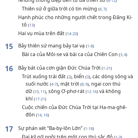
Những thông điệp đến từ ba thiên sứ
(
6-12
)
Thiên sứ ở giữa trời có tin mừng
(
6, 7
)
Hạnh phúc cho những người chết trong Đấng Ki-
tô
(
13
)
Hai vụ mùa trên đất
(
14-20
)
15
Bảy thiên sứ mang bảy tai vạ
(
1-8
)
Bài ca của Môi-se và bài ca của Chiên Con
(
3, 4
)
16
Bảy bát của cơn giận Đức Chúa Trời
(
1-21
)
Trút xuống trái đất
, biển
, các dòng sông và
(
2
)
(
3
)
suối nước
, mặt trời
, ngai con thú
(
4-7
)
(
8, 9
)
dữ
, sông Ơ-phơ-rát
và không
(
10, 11
)
(
12-16
)
khí
(
17-21
)
Cuộc chiến của Đức Chúa Trời tại Ha-ma-ghê-
đôn
(
14
,
16
)
17
Sự phán xét “Ba-by-lôn Lớn”
(
1-18
)
Đại kỹ nữ ngồi trên một con thú sắc đỏ
(
1-3
)