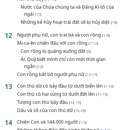
Nước của Chúa chúng ta và Đấng Ki-tô của
ngài
(
15
)
Những kẻ hủy hoại trái đất sẽ bị hủy diệt
(
18
)
12
Người phụ nữ, con trai bà và con rồng
(
1-6
)
Mi-ca-ên chiến đấu với con rồng
(
7-12
)
Con rồng bị quăng xuống đất
(
9
)
Ác Quỷ biết mình chỉ còn một thời gian
ngắn
(
12
)
Con rồng bắt bớ người phụ nữ
(
13-17
)
13
Con thú dữ có bảy đầu từ dưới biển lên
(
1-10
)
Con thú có hai sừng từ dưới đất lên
(
11-13
)
Tượng con thú bảy đầu
(
14, 15
)
Dấu và số của con thú dữ
(
16-18
)
14
Chiên Con và 144.000 người
(
1-5
)