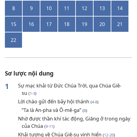
8
9
10
11
12
13
14
15
16
17
18
19
20
21
22
Sơ lược nội dung
1
Sự mạc khải từ Đức Chúa Trời, qua Chúa Giê-
su
(
1-3
)
Lời chào gửi đến bảy hội thánh
(
4-8
)
“Ta là An-pha và Ô-mê-ga”
(
8
)
Nhờ được thần khí tác động, Giăng ở trong ngày
của Chúa
(
9-11
)
Khải tượng về Chúa Giê-su vinh hiển
(
12-20
)