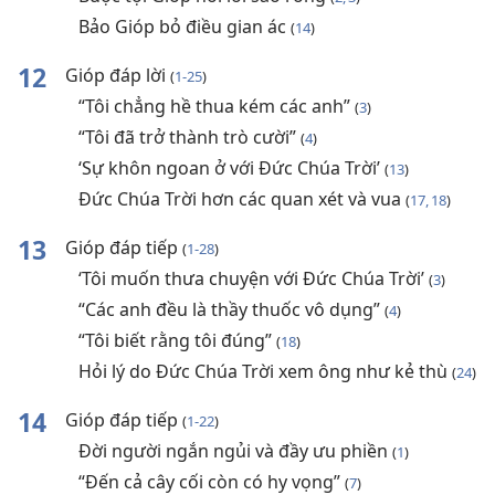
Bảo Gióp bỏ điều gian ác
(
14
)
12
Gióp đáp lời
(
1-25
)
“Tôi chẳng hề thua kém các anh”
(
3
)
“Tôi đã trở thành trò cười”
(
4
)
‘Sự khôn ngoan ở với Đức Chúa Trời’
(
13
)
Đức Chúa Trời hơn các quan xét và vua
(
17, 18
)
13
Gióp đáp tiếp
(
1-28
)
‘Tôi muốn thưa chuyện với Đức Chúa Trời’
(
3
)
“Các anh đều là thầy thuốc vô dụng”
(
4
)
“Tôi biết rằng tôi đúng”
(
18
)
Hỏi lý do Đức Chúa Trời xem ông như kẻ thù
(
24
)
14
Gióp đáp tiếp
(
1-22
)
Đời người ngắn ngủi và đầy ưu phiền
(
1
)
“Đến cả cây cối còn có hy vọng”
(
7
)