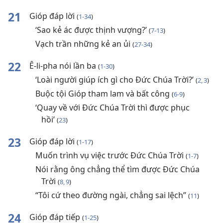
21
Gióp đáp lời
(
1-34
)
‘Sao kẻ ác được thịnh vượng?’
(
7-13
)
Vạch trần những kẻ an ủi
(
27-34
)
22
Ê-li-pha nói lần ba
(
1-30
)
‘Loài người giúp ích gì cho Đức Chúa Trời?’
(
2, 3
)
Buộc tội Gióp tham lam và bất công
(
6-9
)
‘Quay về với Đức Chúa Trời thì được phục
hồi’
(
23
)
23
Gióp đáp lời
(
1-17
)
Muốn trình vụ việc trước Đức Chúa Trời
(
1-7
)
Nói rằng ông chẳng thể tìm được Đức Chúa
Trời
(
8, 9
)
“Tôi cứ theo đường ngài, chẳng sai lệch”
(
11
)
24
Gióp đáp tiếp
(
1-25
)