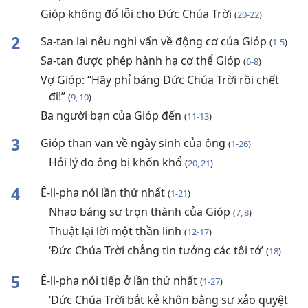
Gióp không đổ lỗi cho Đức Chúa Trời
(
20-22
)
2
Sa-tan lại nêu nghi vấn về động cơ của Gióp
(
1-5
)
Sa-tan được phép hành hạ cơ thể Gióp
(
6-8
)
Vợ Gióp: “Hãy phỉ báng Đức Chúa Trời rồi chết
đi!”
(
9, 10
)
Ba người bạn của Gióp đến
(
11-13
)
3
Gióp than van về ngày sinh của ông
(
1-26
)
Hỏi lý do ông bị khốn khổ
(
20, 21
)
4
Ê-li-pha nói lần thứ nhất
(
1-21
)
Nhạo báng sự trọn thành của Gióp
(
7, 8
)
Thuật lại lời một thần linh
(
12-17
)
‘Đức Chúa Trời chẳng tin tưởng các tôi tớ’
(
18
)
5
Ê-li-pha nói tiếp ở lần thứ nhất
(
1-27
)
‘Đức Chúa Trời bắt kẻ khôn bằng sự xảo quyệt