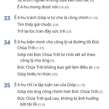
Sự khôn ngoan không dựa vào tuổi tác
(
9
)
Ê-li-hu mong được nói
(
18-20
)
33
Ê-li-hu trách Gióp vì tự cho là công chính
(
1-33
)
Tìm thấy giá chuộc
(
24
)
Trở lại lúc tràn đầy sức trẻ
(
25
)
34
Ê-li-hu biện minh cho công lý và đường lối Đức
Chúa Trời
(
1-37
)
Gióp nói Đức Chúa Trời từ chối xét xử theo
công lý cho ông
(
5
)
Đức Chúa Trời không bao giờ làm điều ác
(
10
)
Gióp thiếu tri thức
(
35
)
35
Ê-li-hu chỉ ra lập luận sai của Gióp
(
1-16
)
Gióp nói ông công chính hơn Đức Chúa Trời
(
2
)
Đức Chúa Trời quá cao, không bị ảnh hưởng
bởi tội lỗi
(
5, 6
)