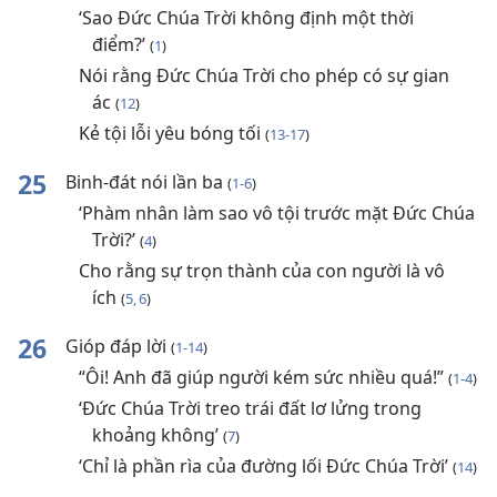
‘Sao Đức Chúa Trời không định một thời
điểm?’
(
1
)
Nói rằng Đức Chúa Trời cho phép có sự gian
ác
(
12
)
Kẻ tội lỗi yêu bóng tối
(
13-17
)
25
Binh-đát nói lần ba
(
1-6
)
‘Phàm nhân làm sao vô tội trước mặt Đức Chúa
Trời?’
(
4
)
Cho rằng sự trọn thành của con người là vô
ích
(
5, 6
)
26
Gióp đáp lời
(
1-14
)
“Ôi! Anh đã giúp người kém sức nhiều quá!”
(
1-4
)
‘Đức Chúa Trời treo trái đất lơ lửng trong
khoảng không’
(
7
)
‘Chỉ là phần rìa của đường lối Đức Chúa Trời’
(
14
)