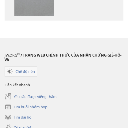
các
các
tài
phần
liệu
thu
điện
âm
tử
Kinh
Kinh
Thánh
Thánh
—
—
Bản
®
JW.ORG
/ TRANG WEB CHÍNH THỨC CỦA NHÂN CHỨNG GIÊ-HÔ-
Bản
dịch
VA
dịch
Thế
Chế độ nền
Thế
Giới
Giới
Mới
Liên kết nhanh
Mới
Yêu cầu được viếng thăm
Tìm buổi nhóm họp
(mở
cửa
Tìm đại hội
(mở
sổ
cửa
mới)
Có gì mới?