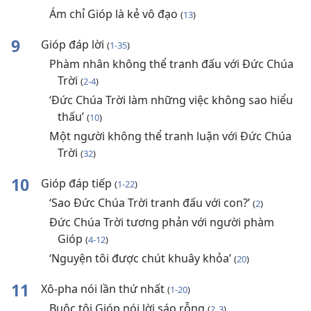
Ám chỉ Gióp là kẻ vô đạo
(
13
)
9
Gióp đáp lời
(
1-35
)
Phàm nhân không thể tranh đấu với Đức Chúa
Trời
(
2-4
)
‘Đức Chúa Trời làm những việc không sao hiểu
thấu’
(
10
)
Một người không thể tranh luận với Đức Chúa
Trời
(
32
)
10
Gióp đáp tiếp
(
1-22
)
‘Sao Đức Chúa Trời tranh đấu với con?’
(
2
)
Đức Chúa Trời tương phản với người phàm
Gióp
(
4-12
)
‘Nguyện tôi được chút khuây khỏa’
(
20
)
11
Xô-pha nói lần thứ nhất
(
1-20
)
Buộc tội Gióp nói lời sáo rỗng
(
2, 3
)