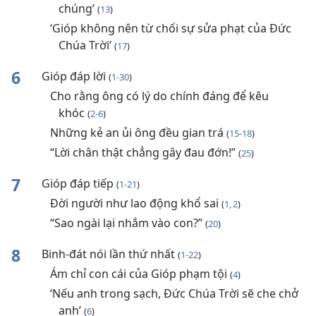
chúng’
(
13
)
‘Gióp không nên từ chối sự sửa phạt của Đức
Chúa Trời’
(
17
)
6
Gióp đáp lời
(
1-30
)
Cho rằng ông có lý do chính đáng để kêu
khóc
(
2-6
)
Những kẻ an ủi ông đều gian trá
(
15-18
)
“Lời chân thật chẳng gây đau đớn!”
(
25
)
7
Gióp đáp tiếp
(
1-21
)
Đời người như lao động khổ sai
(
1, 2
)
“Sao ngài lại nhắm vào con?”
(
20
)
8
Binh-đát nói lần thứ nhất
(
1-22
)
Ám chỉ con cái của Gióp phạm tội
(
4
)
‘Nếu anh trong sạch, Đức Chúa Trời sẽ che chở
anh’
(
6
)