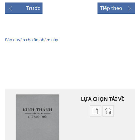
Trước
Tiếp theo
Bản quyền cho ấn phẩm này
LỰA CHỌN TẢI VỀ
Tùy
Tùy
chọn
chọn
tải
tải
về
về