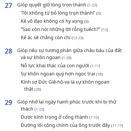
27
Gióp quyết giữ lòng trọn thành
(
1-23
)
‘Tôi không từ bỏ lòng trọn thành!’
(
5
)
Kẻ vô đạo không có hy vọng
(
8
)
“Sao còn nói những lời rỗng tuếch?”
(
12
)
Kẻ ác sẽ chẳng còn chi
(
13-23
)
28
Gióp nêu sự tương phản giữa châu báu của đất
và sự khôn ngoan
(
1-28
)
Nỗ lực khai thác của con người
(
1-11
)
Sự khôn ngoan quý hơn ngọc trai
(
18
)
Kính sợ Đức Giê-hô-va là sự khôn ngoan
thật
(
28
)
29
Gióp nhớ lại ngày hạnh phúc trước khi bị thử
thách
(
1-25
)
Được kính trọng ở cổng thành
(
7-10
)
Đường lối công chính của ông trước đây
(
11-17
)