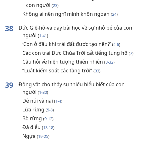
con người
(
23
)
Không ai nên nghĩ mình khôn ngoan
(
24
)
38
Đức Giê-hô-va dạy bài học về sự nhỏ bé của con
người
(
1-41
)
‘Con ở đâu khi trái đất được tạo nên?’
(
4-6
)
Các con trai Đức Chúa Trời cất tiếng tung hô
(
7
)
Câu hỏi về hiện tượng thiên nhiên
(
8-32
)
“Luật kiểm soát các tầng trời”
(
33
)
39
Động vật cho thấy sự thiếu hiểu biết của con
người
(
1-30
)
Dê núi và nai
(
1-4
)
Lừa rừng
(
5-8
)
Bò rừng
(
9-12
)
Đà điểu
(
13-18
)
Ngựa
(
19-25
)