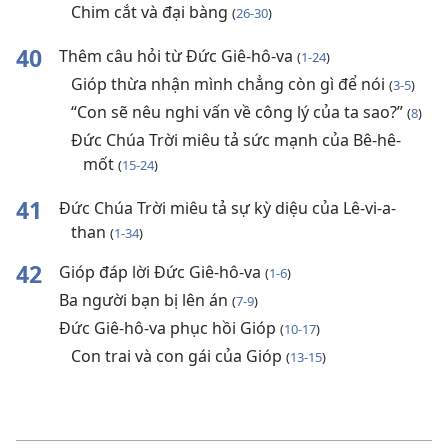
Chim cắt và đại bàng
(
26-30
)
40
Thêm câu hỏi từ Đức Giê-hô-va
(
1-24
)
Gióp thừa nhận mình chẳng còn gì để nói
(
3-5
)
“Con sẽ nêu nghi vấn về công lý của ta sao?”
(
8
)
Đức Chúa Trời miêu tả sức mạnh của Bê-hê-
mốt
(
15-24
)
41
Đức Chúa Trời miêu tả sự kỳ diệu của Lê-vi-a-
than
(
1-34
)
42
Gióp đáp lời Đức Giê-hô-va
(
1-6
)
Ba người bạn bị lên án
(
7-9
)
Đức Giê-hô-va phục hồi Gióp
(
10-17
)
Con trai và con gái của Gióp
(
13-15
)