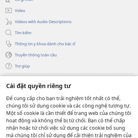
sổ
mới)
Video
Videos with Audio Descriptions
Tìm kiếm
Thông tin y khoa dành cho bác sĩ
Truyền thông toàn cầu
Trợ giúp
Đóng góp
(mở
Cài đặt quyền riêng tư
cửa
sổ
Để cung cấp cho bạn trải nghiệm tốt nhất có thể,
THƯ VIỆN TRỰC TUYẾN Tháp Canh
(mở
mới)
chúng tôi sử dụng cookie và các công nghệ tương tự.
cửa
®
JW Hub
Một số cookie là cần thiết để trang web của chúng tôi
sổ
(mở
mới)
hoạt động và không thể bị từ chối. Bạn có thể chấp
cửa
®
JW Library
sổ
nhận hoặc từ chối việc sử dụng các cookie bổ sung
mới)
mà chúng tôi chỉ sử dụng để cải thiện trải nghiệm của