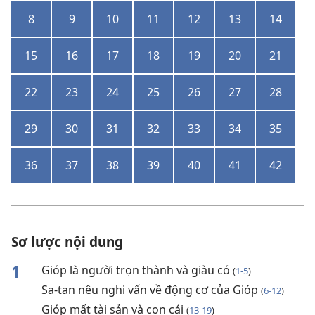
8
9
10
11
12
13
14
15
16
17
18
19
20
21
22
23
24
25
26
27
28
29
30
31
32
33
34
35
36
37
38
39
40
41
42
Sơ lược nội dung
1
Gióp là người trọn thành và giàu có
(
1-5
)
Sa-tan nêu nghi vấn về động cơ của Gióp
(
6-12
)
Gióp mất tài sản và con cái
(
13-19
)