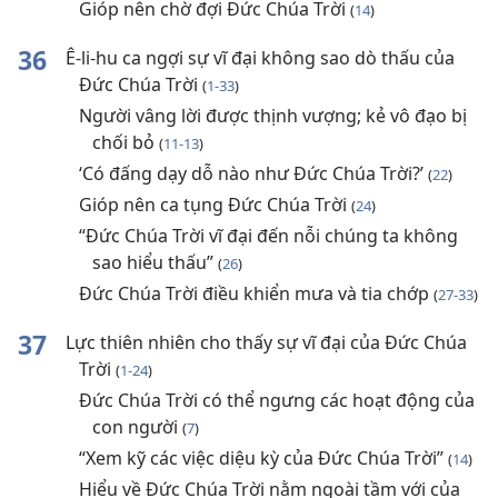
Gióp nên chờ đợi Đức Chúa Trời
(
14
)
36
Ê-li-hu ca ngợi sự vĩ đại không sao dò thấu của
Đức Chúa Trời
(
1-33
)
Người vâng lời được thịnh vượng; kẻ vô đạo bị
chối bỏ
(
11-13
)
‘Có đấng dạy dỗ nào như Đức Chúa Trời?’
(
22
)
Gióp nên ca tụng Đức Chúa Trời
(
24
)
“Đức Chúa Trời vĩ đại đến nỗi chúng ta không
sao hiểu thấu”
(
26
)
Đức Chúa Trời điều khiển mưa và tia chớp
(
27-33
)
37
Lực thiên nhiên cho thấy sự vĩ đại của Đức Chúa
Trời
(
1-24
)
Đức Chúa Trời có thể ngưng các hoạt động của
con người
(
7
)
“Xem kỹ các việc diệu kỳ của Đức Chúa Trời”
(
14
)
Hiểu về Đức Chúa Trời nằm ngoài tầm với của