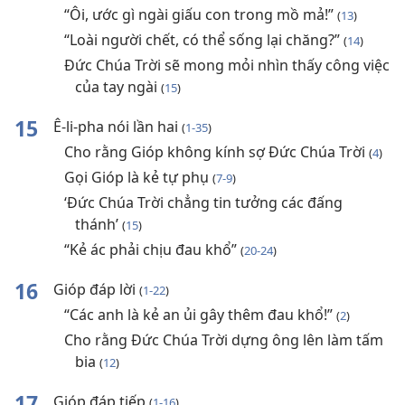
“Ôi, ước gì ngài giấu con trong mồ mả!”
(
13
)
“Loài người chết, có thể sống lại chăng?”
(
14
)
Đức Chúa Trời sẽ mong mỏi nhìn thấy công việc
của tay ngài
(
15
)
15
Ê-li-pha nói lần hai
(
1-35
)
Cho rằng Gióp không kính sợ Đức Chúa Trời
(
4
)
Gọi Gióp là kẻ tự phụ
(
7-9
)
‘Đức Chúa Trời chẳng tin tưởng các đấng
thánh’
(
15
)
“Kẻ ác phải chịu đau khổ”
(
20-24
)
16
Gióp đáp lời
(
1-22
)
“Các anh là kẻ an ủi gây thêm đau khổ!”
(
2
)
Cho rằng Đức Chúa Trời dựng ông lên làm tấm
bia
(
12
)
17
Gióp đáp tiếp
(
1-16
)