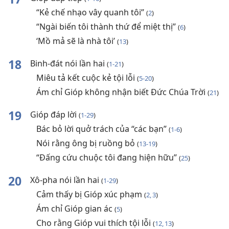
“Kẻ chế nhạo vây quanh tôi”
(
2
)
“Ngài biến tôi thành thứ để miệt thị”
(
6
)
‘Mồ mả sẽ là nhà tôi’
(
13
)
18
Binh-đát nói lần hai
(
1-21
)
Miêu tả kết cuộc kẻ tội lỗi
(
5-20
)
Ám chỉ Gióp không nhận biết Đức Chúa Trời
(
21
)
19
Gióp đáp lời
(
1-29
)
Bác bỏ lời quở trách của “các bạn”
(
1-6
)
Nói rằng ông bị ruồng bỏ
(
13-19
)
“Đấng cứu chuộc tôi đang hiện hữu”
(
25
)
20
Xô-pha nói lần hai
(
1-29
)
Cảm thấy bị Gióp xúc phạm
(
2, 3
)
Ám chỉ Gióp gian ác
(
5
)
Cho rằng Gióp vui thích tội lỗi
(
12, 13
)