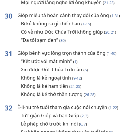
Mọi người lắng nghe lời ông khuyên
(
21-23
)
30
Gióp miêu tả hoàn cảnh thay đổi của ông
(
1-31
)
Bị kẻ không ra gì chế nhạo
(
1-15
)
Có vẻ như Đức Chúa Trời không giúp
(
20, 21
)
“Da tôi sạm đen”
(
30
)
31
Gióp bênh vực lòng trọn thành của ông
(
1-40
)
“Kết ước với mắt mình”
(
1
)
Xin được Đức Chúa Trời cân
(
6
)
Không là kẻ ngoại tình
(
9-12
)
Không là kẻ ham tiền
(
24, 25
)
Không là kẻ thờ thần tượng
(
26-28
)
32
Ê-li-hu trẻ tuổi tham gia cuộc nói chuyện
(
1-22
)
Tức giận Gióp và bạn Gióp
(
2, 3
)
Lễ phép chờ trước khi nói
(
6, 7
)