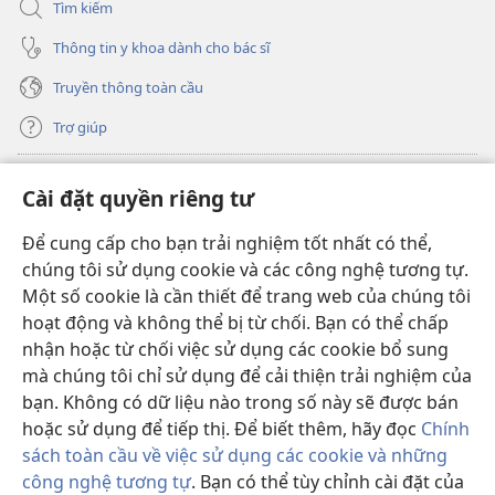
Tìm kiếm
Thông tin y khoa dành cho bác sĩ
Truyền thông toàn cầu
Trợ giúp
Đóng góp
(mở
Cài đặt quyền riêng tư
cửa
sổ
Để cung cấp cho bạn trải nghiệm tốt nhất có thể,
THƯ VIỆN TRỰC TUYẾN Tháp Canh
(mở
mới)
chúng tôi sử dụng cookie và các công nghệ tương tự.
cửa
®
JW Hub
Một số cookie là cần thiết để trang web của chúng tôi
sổ
(mở
mới)
hoạt động và không thể bị từ chối. Bạn có thể chấp
cửa
®
JW Library
sổ
nhận hoặc từ chối việc sử dụng các cookie bổ sung
mới)
mà chúng tôi chỉ sử dụng để cải thiện trải nghiệm của
Thư viện Tháp Canh
bạn. Không có dữ liệu nào trong số này sẽ được bán
hoặc sử dụng để tiếp thị. Để biết thêm, hãy đọc
Chính
sách toàn cầu về việc sử dụng các cookie và những
công nghệ tương tự
. Bạn có thể tùy chỉnh cài đặt của