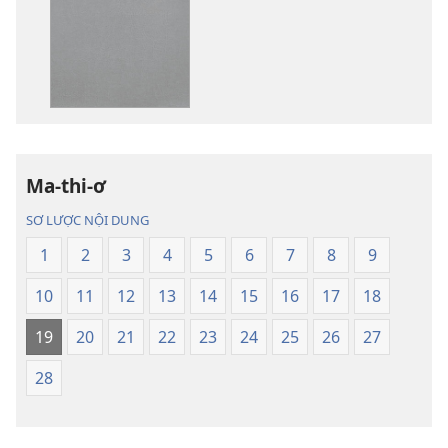
tải
tải
về
về
các
các
tài
phần
liệu
thu
điện
âm
tử
Kinh
Ma-thi-ơ
Kinh
Thánh
Thánh
—
SƠ LƯỢC NỘI DUNG
—
Bản
1
2
3
4
5
6
7
8
9
Bản
dịch
dịch
Thế
10
11
12
13
14
15
16
17
18
Thế
Giới
Giới
Mới
19
20
21
22
23
24
25
26
27
Mới
28