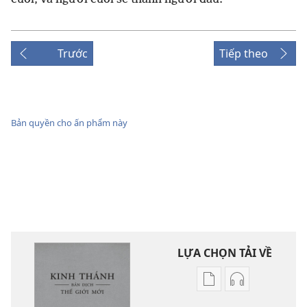
Trước
Tiếp theo
Bản quyền cho ấn phẩm này
LỰA CHỌN TẢI VỀ
Tùy
Tùy
chọn
chọn