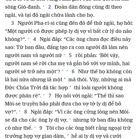
+
2
sông Giô-đanh.
Đoàn dân đông cũng đi theo
ngài, và tại đó ngài chữa lành cho họ.
3
Người Pha-ri-si cũng đến đó để thử ngài, họ hỏi:
“Một người có được phép ly dị vợ vì bất cứ lý do nào
+
4
không?”.
Ngài đáp: “Các ông chưa đọc điều này
sao: Từ ban đầu, đấng tạo ra con người đã làm nên
+
5
người nam và người nữ
rồi phán: ‘Bởi vậy,
người nam sẽ rời cha mẹ và gắn bó với vợ mình, hai
+
6
*
người sẽ trở nên một’?
Như thế họ không còn
*
là hai nữa nhưng là một
mà thôi. Vậy, những ai mà
*
Đức Chúa Trời đã tác hợp
thì loài người không
+
7
được phân rẽ”.
Họ nói với ngài: “Thế thì sao
Môi-se truyền bảo phải đưa cho vợ tờ ly dị để bỏ
+
8
vợ?”.
Ngài đáp: “Vì các ông cứng lòng nên Môi-
+
se đã cho các ông ly dị vợ,
nhưng từ ban đầu không
+
9
có như thế.
Tôi cho các ông biết rằng ngoại trừ
*
trường hợp vợ gian dâm,
hễ ai ly dị vợ và cưới