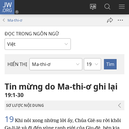
JW.ORG
Đăng
nhập
Thay
Tìm
HI
(mở
đổi
kiếm
BẢ
Ma-thi-ơ
cửa
ngôn
JW.ORG
CH
sổ
ngữ
ĐỌC TRONG NGÔN NGỮ
mới)
của
trang
Chương
HIỂN THỊ
Sách
trong
Kinh
Tin mừng do Ma-thi-ơ ghi lại
Thánh
19:1-30
SƠ LƯỢC NỘI DUNG
19
Khi nói xong những lời ấy, Chúa Giê-su rời khỏi
Ga-li-lê và đi đến vùng ranh giới của Giu-đê, bên kia