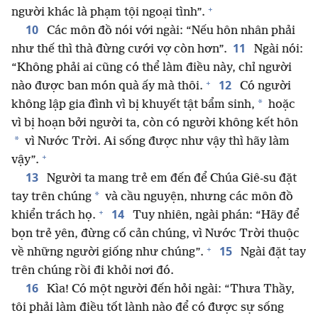
+
người khác là phạm tội ngoại tình”.
10
Các môn đồ nói với ngài: “Nếu hôn nhân phải
11
như thế thì thà đừng cưới vợ còn hơn”.
Ngài nói:
“Không phải ai cũng có thể làm điều này, chỉ người
+
12
nào được ban món quà ấy mà thôi.
Có người
*
không lập gia đình vì bị khuyết tật bẩm sinh,
hoặc
vì bị hoạn bởi người ta, còn có người không kết hôn
*
vì Nước Trời. Ai sống được như vậy thì hãy làm
+
vậy”.
13
Người ta mang trẻ em đến để Chúa Giê-su đặt
*
tay trên chúng
và cầu nguyện, nhưng các môn đồ
+
14
khiển trách họ.
Tuy nhiên, ngài phán: “Hãy để
bọn trẻ yên, đừng cố cản chúng, vì Nước Trời thuộc
+
15
về những người giống như chúng”.
Ngài đặt tay
trên chúng rồi đi khỏi nơi đó.
16
Kìa! Có một người đến hỏi ngài: “Thưa Thầy,
tôi phải làm điều tốt lành nào để có được sự sống