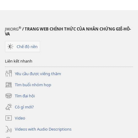
®
JW.ORG
/ TRANG WEB CHÍNH THỨC CỦA NHÂN CHỨNG GIÊ-HÔ-
VA
Chế độ nền
Liên kết nhanh
Yêu cầu được viếng thăm
Tìm buổi nhóm họp
(mở
cửa
Tìm đại hội
(mở
sổ
cửa
mới)
Có gì mới?
sổ
mới)
Video
Videos with Audio Descriptions