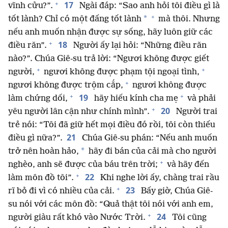
+
17
vĩnh cửu?”.
Ngài đáp: “Sao anh hỏi tôi điều gì là
+
*
tốt lành? Chỉ có một đấng tốt lành
mà thôi. Nhưng
nếu anh muốn nhận được sự sống, hãy luôn giữ các
+
18
điều răn”.
Người ấy lại hỏi: “Những điều răn
nào?”. Chúa Giê-su trả lời: “Ngươi không được giết
+
+
người,
ngươi không được phạm tội ngoại tình,
+
ngươi không được trộm cắp,
ngươi không được
+
+
19
làm chứng dối,
hãy hiếu kính cha mẹ
và phải
+
20
yêu người lân cận như chính mình”.
Người trai
trẻ nói: “Tôi đã giữ hết mọi điều đó rồi, tôi còn thiếu
21
điều gì nữa?”.
Chúa Giê-su phán: “Nếu anh muốn
*
trở nên hoàn hảo,
hãy đi bán của cải mà cho người
+
nghèo, anh sẽ được của báu trên trời;
và hãy đến
+
22
làm môn đồ tôi”.
Khi nghe lời ấy, chàng trai rầu
+
23
rĩ bỏ đi vì có nhiều của cải.
Bấy giờ, Chúa Giê-
su nói với các môn đồ: “Quả thật tôi nói với anh em,
+
24
người giàu rất khó vào Nước Trời.
Tôi cũng