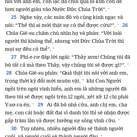
nói với anh em, con lạc đà chui qua lỗ kim còn dễ
+
hơn người giàu vào Nước Đức Chúa Trời”.
25
Nghe vậy, các môn đồ vô cùng kinh ngạc và
+
26
nói: “Thế thì ai mới thật sự có thể được cứu?”.
Chúa Giê-su chăm chú nhìn họ và phán: “Với loài
người thì không thể, nhưng với Đức Chúa Trời thì
+
mọi sự đều có thể”.
27
Phi-e-rơ đáp lời ngài: “Thầy xem! Chúng tôi đã
+
bỏ tất cả mà theo Thầy, vậy chúng tôi sẽ được gì?”.
28
Chúa Giê-su phán: “Quả thật tôi nói với anh em,
*
trong thời kỳ đổi mới muôn vật,
khi Con Người
ngồi trên ngôi vinh hiển, anh em là những người đã
theo tôi sẽ được ngồi trên 12 ngôi, xét xử 12 chi phái
+
29
Y-sơ-ra-ên.
Ai đã bỏ nhà cửa, anh chị em, cha
mẹ, con cái hoặc đất đai vì danh tôi thì sẽ nhận được
+
gấp trăm lần và được hưởng sự sống vĩnh cửu.
30
Tuy nhiên, nhiều người đầu sẽ thành người
+
cuối, và người cuối sẽ thành người đầu.