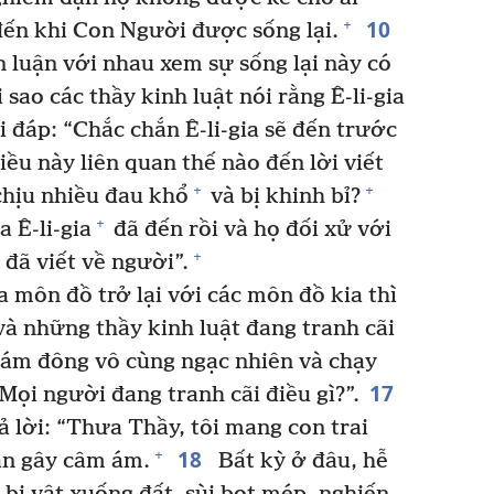
10
+
ến khi Con Người được sống lại.
luận với nhau xem sự sống lại này có
 sao các thầy kinh luật nói rằng Ê-li-gia
 đáp: “Chắc chắn Ê-li-gia sẽ đến trước
ều này liên quan thế nào đến lời viết
+
+
chịu nhiều đau khổ
và bị khinh bỉ?
+
a Ê-li-gia
đã đến rồi và họ đối xử với
+
 đã viết về người”.
 môn đồ trở lại với các môn đồ kia thì
à những thầy kinh luật đang tranh cãi
đám đông vô cùng ngạc nhiên và chạy
17
Mọi người đang tranh cãi điều gì?”.
 lời: “Thưa Thầy, tôi mang con trai
18
+
ần gây câm ám.
Bất kỳ ở đâu, hễ