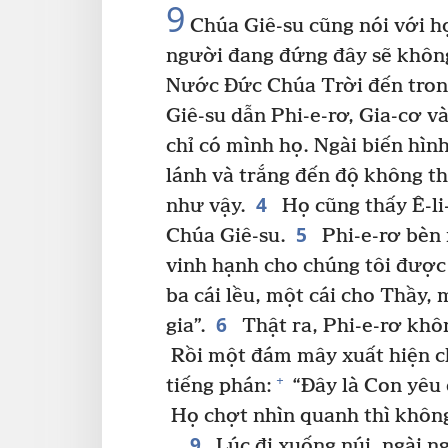
9
Chúa Giê-su cũng nói với họ
người đang đứng đây sẽ không
Nước Đức Chúa Trời đến tron
Giê-su dẫn Phi-e-rơ, Gia-cơ v
chỉ có mình họ. Ngài biến hìn
lánh và trắng đến độ không thợ
4
như vậy.
Họ cũng thấy Ê-li-
5
Chúa Giê-su.
Phi-e-rơ bèn 
vinh hạnh cho chúng tôi được
ba cái lều, một cái cho Thầy, 
6
gia”.
Thật ra, Phi-e-rơ không
Rồi một đám mây xuất hiện c
+
tiếng phán:
“Đây là Con yêu 
Họ chợt nhìn quanh thì không
9
Lúc đi xuống núi, ngài n