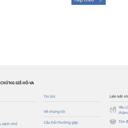
 CHỨNG GIÊ-HÔ-VA
Tin tức
Liên kết n
Yêu c
Về chúng tôi
thăm
Tìm đ
Câu hỏi thường gặp
 sách nhỏ
(mở