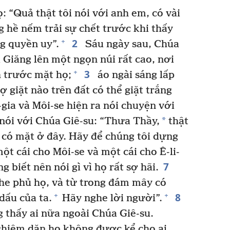
: “Quả thật tôi nói với anh em, có vài
 hề nếm trải sự chết trước khi thấy
2
+
g quyền uy”.
Sáu ngày sau, Chúa
à Giăng lên một ngọn núi rất cao, nơi
3
+
h trước mặt họ;
áo ngài sáng lấp
 giặt nào trên đất có thể giặt trắng
gia và Môi-se hiện ra nói chuyện với
*
nói với Chúa Giê-su: “Thưa Thầy,
thật
 có mặt ở đây. Hãy để chúng tôi dựng
một cái cho Môi-se và một cái cho Ê-li-
7
 biết nên nói gì vì họ rất sợ hãi.
he phủ họ, và từ trong đám mây có
8
+
+
dấu của ta.
Hãy nghe lời người”.
 thấy ai nữa ngoài Chúa Giê-su.
ghiêm dặn họ không được kể cho ai