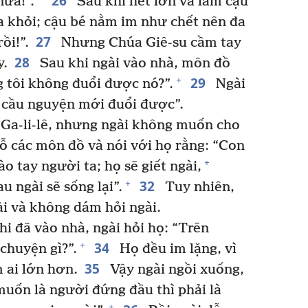
26
ữa!”.
Sau khi hét lớn và làm cậu
ra khỏi; cậu bé nằm im như chết nên đa
27
ồi!”.
Nhưng Chúa Giê-su cầm tay
28
y.
Sau khi ngài vào nhà, môn đồ
29
+
g tôi không đuổi được nó?”.
Ngài
ải cầu nguyện mới đuổi được”.
 Ga-li-lê, nhưng ngài không muốn cho
ỗ các môn đồ và nói với họ rằng: “Con
+
o tay người ta; họ sẽ giết ngài,
32
+
u ngài sẽ sống lại”.
Tuy nhiên,
ài và không dám hỏi ngài.
 đã vào nhà, ngài hỏi họ: “Trên
34
+
chuyện gì?”.
Họ đều im lặng, vì
35
 ai lớn hơn.
Vậy ngài ngồi xuống,
 muốn là người đứng đầu thì phải là
+