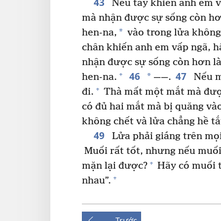
43
Nếu tay khiến anh em vấ
mà nhận được sự sống còn hơn
*
hen-na,
vào trong lửa không
chân khiến anh em vấp ngã, h
nhận được sự sống còn hơn là
46
47
+
*
hen-na.
——.
Nếu m
+
đi.
Thà mất một mắt mà đượ
có đủ hai mắt mà bị quăng và
không chết và lửa chẳng hề tắ
49
Lửa phải giáng trên mọ
Muối rất tốt, nhưng nếu muối 
+
mặn lại được?
Hãy có muối 
+
nhau”.
Trước