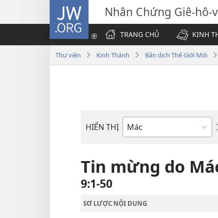
JW.ORG
Nhân Chứng Giê-hô-
TRANG CHỦ
KINH T
Thư viện
Kinh Thánh
Bản dịch Thế Giới Mới
HIỂN THỊ
Sách
trong
Kinh
Tin mừng do Mác 
Thánh
9:1-50
SƠ LƯỢC NỘI DUNG