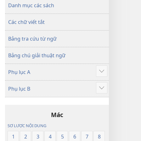
dịch
Thế
Danh mục các sách
Thế
Giới
Giới
Mới
Các chữ viết tắt
Mới
Bảng tra cứu từ ngữ
Bảng chú giải thuật ngữ
Phụ lục A
Hiển
thị
Phụ lục B
thêm
Hiển
thị
thêm
Mác
SƠ LƯỢC NỘI DUNG
1
2
3
4
5
6
7
8