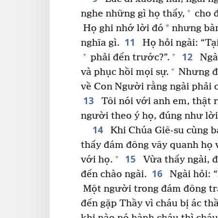
+
nghe những gì họ thấy,
cho đ
*
Họ ghi nhớ lời đó
nhưng bàn 
11
nghĩa gì.
Họ hỏi ngài: “Tại
12
+
+
phải đến trước?”.
Ngài
+
và phục hồi mọi sự.
Nhưng đi
về Con Người rằng ngài phải 
13
Tôi nói với anh em, thật r
người theo ý họ, đúng như lời
14
Khi Chúa Giê-su cùng ba
thấy đám đông vây quanh họ v
15
+
với họ.
Vừa thấy ngài, 
16
đến chào ngài.
Ngài hỏi: “
Một người trong đám đông trả
đến gặp Thầy vì cháu bị ác th