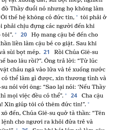
 bị vật xuống đất, sùi bọt mép, nghiến
n đồ Thầy đuổi nó nhưng họ không làm
+
Ôi thế hệ không có đức tin,
tôi phải ở
i phải chịu đựng các người đến khi
20
+
tôi”.
Họ mang cậu bé đến cho
thần liền làm cậu bé co giật. Sau khi
21
và sùi bọt mép.
Rồi Chúa Giê-su
ế bao lâu rồi?”. Ông trả lời: “Từ lúc
vật cháu ngã vào lửa và té xuống nước
có thể làm gì được, xin thương tình và
su nói với ông: “Sao lại nói: ‘Nếu Thầy
24
+
thì mọi việc đều có thể”.
Cha cậu
+
n! Xin giúp tôi có thêm đức tin!”.
xô đến, Chúa Giê-su quở tà thần: “Tên
a lệnh cho ngươi ra khỏi đứa trẻ và
+