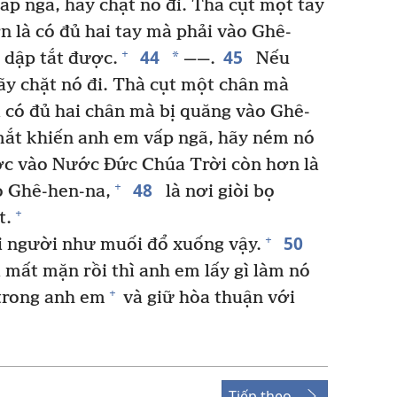
p ngã, hãy chặt nó đi. Thà cụt một tay
 là có đủ hai tay mà phải vào Ghê-
44
45
+
*
 dập tắt được.
——.
Nếu
ãy chặt nó đi. Thà cụt một chân mà
 có đủ hai chân mà bị quăng vào Ghê-
ắt khiến anh em vấp ngã, hãy ném nó
c vào Nước Đức Chúa Trời còn hơn là
48
+
o Ghê-hen-na,
là nơi giòi bọ
+
t.
50
+
i người như muối đổ xuống vậy.
mất mặn rồi thì anh em lấy gì làm nó
+
trong anh em
và giữ hòa thuận với
Tiếp theo