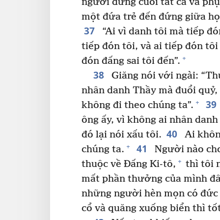
người đứng cuối tất cả và phụ
một đứa trẻ đến đứng giữa họ,
37
“Ai vì danh tôi mà tiếp đ
tiếp đón tôi, và ai tiếp đón tô
+
đón đấng sai tôi đến”.
38
Giăng nói với ngài: “Th
nhân danh Thầy mà đuổi quỷ, 
39
+
không đi theo chúng ta”.
ông ấy, vì không ai nhân danh
40
đó lại nói xấu tôi.
Ai không
41
+
chúng ta.
Người nào cho
+
thuộc về Đấng Ki-tô,
thì tôi
mất phần thưởng của mình đâ
những người hèn mọn có đức ti
cổ và quăng xuống biển thì tố