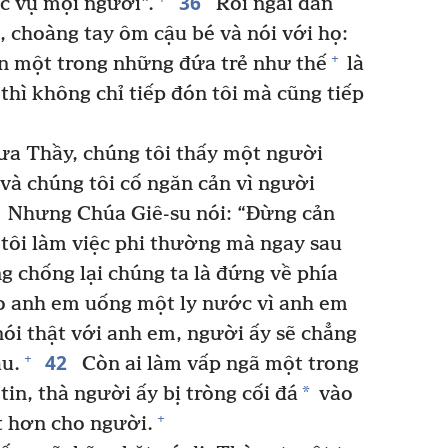
36
c vụ mọi người”.
Rồi ngài dẫn
 choàng tay ôm cậu bé và nói với họ:
+
ón một trong những đứa trẻ như thế
là
i thì không chỉ tiếp đón tôi mà cũng tiếp
ưa Thầy, chúng tôi thấy một người
và chúng tôi cố ngăn cản vì người
Nhưng Chúa Giê-su nói: “Đừng cản
 tôi làm việc phi thường mà ngay sau
 chống lại chúng ta là đứng về phía
 anh em uống một ly nước vì anh em
 nói thật với anh em, người ấy sẽ chẳng
42
+
u.
Còn ai làm vấp ngã một trong
*
n, thà người ấy bị tròng cối đá
vào
+
t hơn cho người.