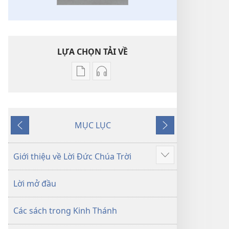
LỰA CHỌN TẢI VỀ
Tùy
Tùy
chọn
chọn
tải
tải
về
về
MỤC LỤC
các
các
Trước
Tiếp
tài
phần
theo
liệu
thu
Giới thiệu về Lời Đức Chúa Trời
Hiển
điện
âm
thị
tử
Kinh
Lời mở đầu
thêm
Kinh
Thánh
Thánh
—
Các sách trong Kinh Thánh
—
Bản
Bản
dịch