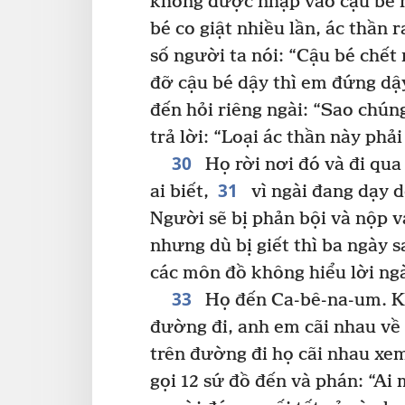
không được nhập vào cậu bé n
bé co giật nhiều lần, ác thần 
số người ta nói: “Cậu bé chết r
đỡ cậu bé dậy thì em đứng dậ
đến hỏi riêng ngài: “Sao chún
trả lời: “Loại ác thần này ph
30
Họ rời nơi đó và đi qua
31
ai biết,
vì ngài đang dạy d
Người sẽ bị phản bội và nộp và
nhưng dù bị giết thì ba ngày sa
các môn đồ không hiểu lời ng
33
Họ đến Ca-bê-na-um. Khi
đường đi, anh em cãi nhau về 
trên đường đi họ cãi nhau xem
gọi 12 sứ đồ đến và phán: “Ai