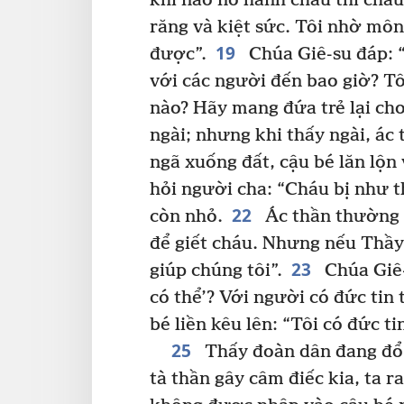
khi nào nó hành cháu thì cháu
răng và kiệt sức. Tôi nhờ mô
19
được”.
Chúa Giê-su đáp: “
với các người đến bao giờ? Tô
nào? Hãy mang đứa trẻ lại cho 
ngài; nhưng khi thấy ngài, ác 
ngã xuống đất, cậu bé lăn lộn 
hỏi người cha: “Cháu bị như th
22
còn nhỏ.
Ác thần thường 
để giết cháu. Nhưng nếu Thầy 
23
giúp chúng tôi”.
Chúa Giê-
có thể’? Với người có đức tin 
bé liền kêu lên: “Tôi có đức ti
25
Thấy đoàn dân đang đổ 
tà thần gây câm điếc kia, ta r