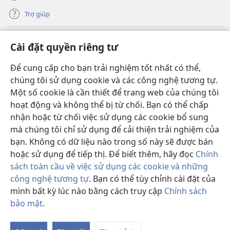
Trợ giúp
Đóng góp
(mở
Cài đặt quyền riêng tư
cửa
sổ
Để cung cấp cho bạn trải nghiệm tốt nhất có thể,
THƯ VIỆN TRỰC TUYẾN Tháp Canh
(mở
mới)
chúng tôi sử dụng cookie và các công nghệ tương tự.
cửa
®
JW Hub
Một số cookie là cần thiết để trang web của chúng tôi
sổ
(mở
mới)
hoạt động và không thể bị từ chối. Bạn có thể chấp
cửa
®
JW Library
sổ
nhận hoặc từ chối việc sử dụng các cookie bổ sung
mới)
mà chúng tôi chỉ sử dụng để cải thiện trải nghiệm của
Thư viện Tháp Canh
bạn. Không có dữ liệu nào trong số này sẽ được bán
hoặc sử dụng để tiếp thị. Để biết thêm, hãy đọc
Chính
sách toàn cầu về việc sử dụng các cookie và những
công nghệ tương tự
. Bạn có thể tùy chỉnh cài đặt của
mình bất kỳ lúc nào bằng cách truy cập
Chính sách
Copyright
© 2026 Watch Tower Bible and Tract Society of Pennsylvania.
ĐIỀU KHOẢN SỬ DỤNG
|
CHÍNH SÁCH BẢO MẬT
|
CÀI ĐẶT QUYỀN
bảo mật
.
Hi
RIÊNG TƯ
th