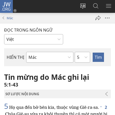
JW.ORG
Đăng
nhập
Thay
Tìm
HI
(mở
đổi
kiếm
BẢ
Mác
cửa
ngôn
JW.ORG
CH
sổ
ngữ
ĐỌC TRONG NGÔN NGỮ
mới)
của
trang
Chương
HIỂN THỊ
Sách
trong
Kinh
Tin mừng do Mác ghi lại
Thánh
5:1-43
SƠ LƯỢC NỘI DUNG
5
+
2
Họ qua đến bờ bên kia, thuộc vùng Giê-ra-sa.
Chúa Giê-su vừa ra khỏi thuyền thì có một người bị