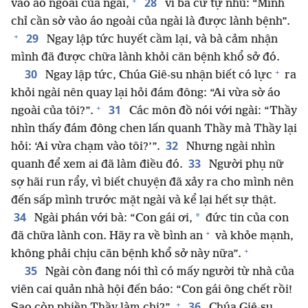
+
28
vào áo ngoài của ngài,
vì bà cứ tự nhủ: “Mình
chỉ cần sờ vào áo ngoài của ngài là được lành bệnh”.
+
29
Ngay lập tức huyết cầm lại, và bà cảm nhận
mình đã được chữa lành khỏi căn bệnh khổ sở đó.
+
30
Ngay lập tức, Chúa Giê-su nhận biết có lực
ra
khỏi ngài nên quay lại hỏi đám đông: “Ai vừa sờ áo
+
31
ngoài của tôi?”.
Các môn đồ nói với ngài: “Thầy
nhìn thấy đám đông chen lấn quanh Thầy mà Thầy lại
32
hỏi: ‘Ai vừa chạm vào tôi?’”.
Nhưng ngài nhìn
33
quanh để xem ai đã làm điều đó.
Người phụ nữ
sợ hãi run rẩy, vì biết chuyện đã xảy ra cho mình nên
đến sấp mình trước mặt ngài và kể lại hết sự thật.
34
*
Ngài phán với bà: “Con gái ơi,
đức tin của con
+
đã chữa lành con. Hãy ra về bình an
và khỏe mạnh,
+
không phải chịu căn bệnh khổ sở này nữa”.
35
Ngài còn đang nói thì có mấy người từ nhà của
viên cai quản nhà hội đến báo: “Con gái ông chết rồi!
+
36
Sao còn phiền Thầy làm chi?”.
Chúa Giê-su