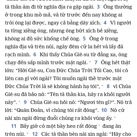
3
tà thần ám đi từ nghĩa địa ra gặp ngài.
Ông thường
ở trong khu mồ mả, và từ trước đến nay không ai
4
trói ông lại được, ngay cả bằng dây xích.
Vì người
ta từng xiềng ông, nhưng ông bứt xích bẻ xiềng,
5
không ai đủ sức khống chế ông.
Ông ở trong
nghĩa địa và trên núi, ngày đêm cứ la hét và lấy đá
6
rạch mình.
Khi thấy Chúa Giê-su từ đằng xa, ông
+
7
chạy đến sấp mình trước mặt ngài.
Ông hét thật
lớn: “Hỡi Giê-su, Con Đức Chúa Trời Tối Cao, tôi có
liên can gì với ngài? Tôi muốn ngài thề trước mặt
+
8
Đức Chúa Trời là sẽ không hành hạ tôi”,
vì Chúa
Giê-su đã bảo nó: “Tên tà thần kia, hãy ra khỏi người
+
9
này”.
Chúa Giê-su hỏi nó: “Ngươi tên gì?”. Nó trả
10
lời: “Quân Đoàn, vì chúng tôi rất đông”.
Nó cứ
+
nài xin ngài đừng đuổi chúng ra khỏi vùng ấy.
+
11
Bấy giờ có một bầy heo rất đông
đang ăn
+
12
trên núi.
Các tà thần bèn nài xin ngài: “Hãy cho