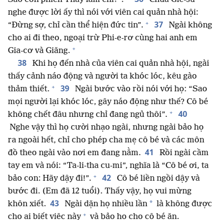
nghe được lời ấy thì nói với viên cai quản nhà hội:
+
37
“Đừng sợ, chỉ cần thể hiện đức tin”.
Ngài không
cho ai đi theo, ngoại trừ Phi-e-rơ cùng hai anh em
+
Gia-cơ và Giăng.
38
Khi họ đến nhà của viên cai quản nhà hội, ngài
thấy cảnh náo động và người ta khóc lóc, kêu gào
+
39
thảm thiết.
Ngài bước vào rồi nói với họ: “Sao
mọi người lại khóc lóc, gây náo động như thế? Cô bé
+
40
không chết đâu nhưng chỉ đang ngủ thôi”.
Nghe vậy thì họ cười nhạo ngài, nhưng ngài bảo họ
ra ngoài hết, chỉ cho phép cha mẹ cô bé và các môn
41
đồ theo ngài vào nơi em đang nằm.
Rồi ngài cầm
tay em và nói: “Ta-li-tha cu-mi”, nghĩa là “Cô bé ơi, ta
+
42
bảo con: Hãy dậy đi!”.
Cô bé liền ngồi dậy và
bước đi. (Em đã 12 tuổi). Thấy vậy, họ vui mừng
43
*
khôn xiết.
Ngài dặn họ nhiều lần
là không được
+
cho ai biết việc này
và bảo họ cho cô bé ăn.