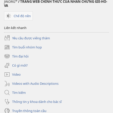
®
JW.ORG
/ TRANG WEB CHÍNH THỨC CỦA NHÂN CHỨNG GIÊ-HÔ-
VA
Chế độ nền
Liên kết nhanh
Yêu cầu được viếng thăm
Tìm buổi nhóm họp
(mở
cửa
Tìm đại hội
(mở
sổ
cửa
mới)
Có gì mới?
sổ
mới)
Video
Videos with Audio Descriptions
Tìm kiếm
Thông tin y khoa dành cho bác sĩ
Truyền thông toàn cầu