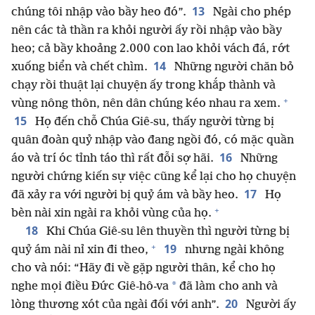
13
chúng tôi nhập vào bầy heo đó”.
Ngài cho phép
nên các tà thần ra khỏi người ấy rồi nhập vào bầy
heo; cả bầy khoảng 2.000 con lao khỏi vách đá, rớt
14
xuống biển và chết chìm.
Những người chăn bỏ
chạy rồi thuật lại chuyện ấy trong khắp thành và
+
vùng nông thôn, nên dân chúng kéo nhau ra xem.
15
Họ đến chỗ Chúa Giê-su, thấy người từng bị
quân đoàn quỷ nhập vào đang ngồi đó, có mặc quần
16
áo và trí óc tỉnh táo thì rất đỗi sợ hãi.
Những
người chứng kiến sự việc cũng kể lại cho họ chuyện
17
đã xảy ra với người bị quỷ ám và bầy heo.
Họ
+
bèn nài xin ngài ra khỏi vùng của họ.
18
Khi Chúa Giê-su lên thuyền thì người từng bị
+
19
quỷ ám nài nỉ xin đi theo,
nhưng ngài không
cho và nói: “Hãy đi về gặp người thân, kể cho họ
*
nghe mọi điều Đức Giê-hô-va
đã làm cho anh và
20
lòng thương xót của ngài đối với anh”.
Người ấy