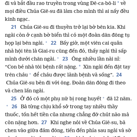
*
đi và bắt đầu rao truyền trong vùng Đê-ca-bô-li
về
mọi điều Chúa Giê-su đã làm cho mình thì ai nấy đều
kinh ngạc.
21
Chúa Giê-su đi thuyền trở lại bờ bên kia. Khi
ngài còn ở cạnh bờ biển thì có một đoàn dân đông tụ
+
22
họp lại bên ngài.
Bấy giờ, một viên cai quản
nhà hội tên là Giai-ru cũng đến đó, thấy ngài thì sấp
+
23
mình dưới chân ngài.
Ông nhiều lần nài nỉ:
*
“Con bé nhà tôi bệnh rất nặng.
Xin ngài đến đặt tay
+
24
trên cháu
để cháu được lành bệnh và sống”.
Chúa Giê-su bèn đi với ông. Đoàn dân đông đi theo
và chen lấn ngài.
+
25
Ở đó có một phụ nữ bị rong huyết
đã 12 năm.
+
26
Bà từng chịu khổ sở trong tay nhiều thầy
thuốc, tốn hết tiền của nhưng chẳng đỡ chút nào mà
27
còn nặng hơn.
Khi nghe nói về Chúa Giê-su, bà
chen vào giữa đám đông, tiến đến phía sau ngài và sờ