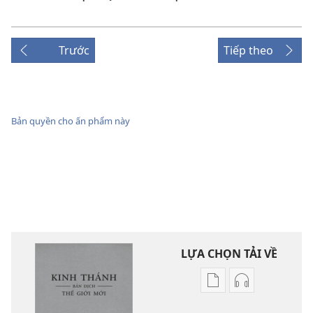
Trước
Tiếp theo
Bản quyền cho ấn phẩm này
LỰA CHỌN TẢI VỀ
Tùy
Tùy
chọn
chọn