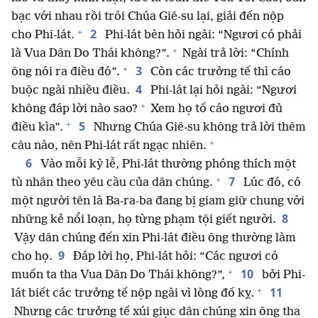
bạc với nhau rồi trói Chúa Giê-su lại, giải đến nộp
+
2
cho Phi-lát.
Phi-lát bèn hỏi ngài: “Ngươi có phải
+
là Vua Dân Do Thái không?”.
Ngài trả lời: “Chính
+
3
ông nói ra điều đó”.
Còn các trưởng tế thì cáo
4
buộc ngài nhiều điều.
Phi-lát lại hỏi ngài: “Ngươi
+
không đáp lời nào sao?
Xem họ tố cáo ngươi đủ
+
5
điều kìa”.
Nhưng Chúa Giê-su không trả lời thêm
+
câu nào, nên Phi-lát rất ngạc nhiên.
6
Vào mỗi kỳ lễ, Phi-lát thường phóng thích một
+
7
tù nhân theo yêu cầu của dân chúng.
Lúc đó, có
một người tên là Ba-ra-ba đang bị giam giữ chung với
8
những kẻ nổi loạn, họ từng phạm tội giết người.
Vậy dân chúng đến xin Phi-lát điều ông thường làm
9
cho họ.
Đáp lời họ, Phi-lát hỏi: “Các ngươi có
+
10
muốn ta tha Vua Dân Do Thái không?”,
bởi Phi-
+
11
lát biết các trưởng tế nộp ngài vì lòng đố kỵ.
Nhưng các trưởng tế xúi giục dân chúng xin ông tha