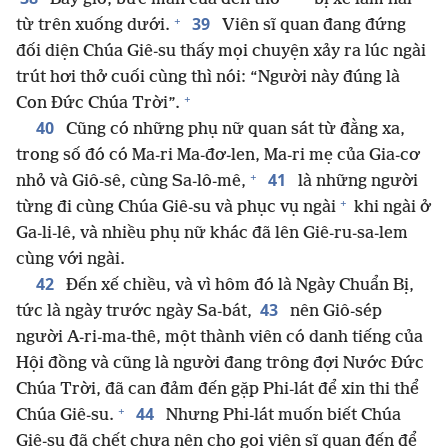
+
39
từ trên xuống dưới.
Viên sĩ quan đang đứng
đối diện Chúa Giê-su thấy mọi chuyện xảy ra lúc ngài
trút hơi thở cuối cùng thì nói: “Người này đúng là
+
Con Đức Chúa Trời”.
40
Cũng có những phụ nữ quan sát từ đằng xa,
trong số đó có Ma-ri Ma-đơ-len, Ma-ri mẹ của Gia-cơ
+
41
nhỏ và Giô-sê, cùng Sa-lô-mê,
là những người
+
từng đi cùng Chúa Giê-su và phục vụ ngài
khi ngài ở
Ga-li-lê, và nhiều phụ nữ khác đã lên Giê-ru-sa-lem
cùng với ngài.
42
Đến xế chiều, và vì hôm đó là Ngày Chuẩn Bị,
43
tức là ngày trước ngày Sa-bát,
nên Giô-sép
người A-ri-ma-thê, một thành viên có danh tiếng của
Hội đồng và cũng là người đang trông đợi Nước Đức
Chúa Trời, đã can đảm đến gặp Phi-lát để xin thi thể
+
44
Chúa Giê-su.
Nhưng Phi-lát muốn biết Chúa
Giê-su đã chết chưa nên cho gọi viên sĩ quan đến để