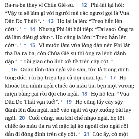
+
12
Ba-ra-ba thay vì Chúa Giê-su.
Phi-lát lại hỏi:
“Vậy ta sẽ làm gì với người mà các ngươi gọi là Vua
+
13
Dân Do Thái?”.
Họ lại la lên: “Treo hắn lên
+
14
*
cột!”.
Nhưng Phi-lát hỏi tiếp: “Tại sao? Ông ta
đã làm điều gì xấu?”. Họ càng la lớn: “Treo hắn lên
+
15
*
cột!”.
Vì muốn làm vừa lòng dân nên Phi-lát
tha Ba-ra-ba, còn Chúa Giê-su thì ông ra lệnh đánh
+
+
*
đập
rồi giao cho lính xử tử trên cây cột.
16
Quân lính dẫn ngài vào sân, tức là trong dinh
+
17
tổng đốc, rồi họ triệu tập cả đội quân lại.
Họ
khoác lên mình ngài chiếc áo màu tía, bện một vương
18
miện bằng gai rồi đội cho ngài.
Họ hô lên: “Vua
+
19
Dân Do Thái vạn tuế!”.
Họ cũng lấy cây sậy
đánh lên đầu ngài, nhổ vào ngài và quỳ xuống bái lạy
20
ngài.
Cuối cùng, sau khi chế nhạo ngài, họ lột
chiếc áo màu tía ra và mặc lại áo ngoài cho ngài rồi
+
21
dẫn đi đóng đinh trên cây cột.
Lúc ấy, có một