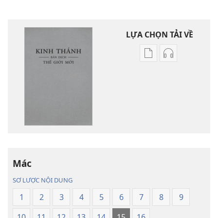
LỰA CHỌN TẢI VỀ
Tùy
Tùy
chọn
chọn
tải
tải
về
về
các
các
tài
phần
liệu
thu
điện
âm
tử
Kinh
Mác
Kinh
Thánh
Thánh
—
SƠ LƯỢC NỘI DUNG
—
Bản
1
2
3
4
5
6
7
8
9
Bản
dịch
dịch
Thế
10
11
12
13
14
15
16