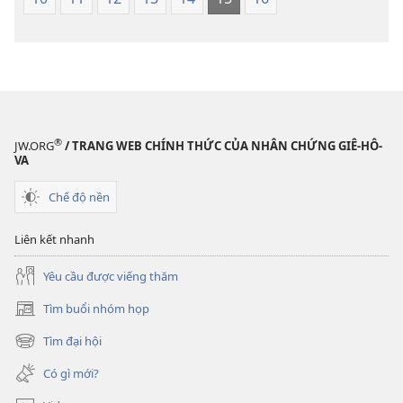
Thế
Giới
Giới
Mới
Mới
®
JW.ORG
/ TRANG WEB CHÍNH THỨC CỦA NHÂN CHỨNG GIÊ-HÔ-
VA
Chế độ nền
Liên kết nhanh
Yêu cầu được viếng thăm
Tìm buổi nhóm họp
(mở
cửa
Tìm đại hội
(mở
sổ
cửa
mới)
Có gì mới?
sổ
mới)