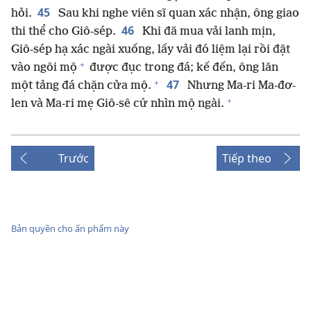
45
hỏi.
Sau khi nghe viên sĩ quan xác nhận, ông giao
46
thi thể cho Giô-sép.
Khi đã mua vải lanh mịn,
Giô-sép hạ xác ngài xuống, lấy vải đó liệm lại rồi đặt
+
vào ngôi mộ
được đục trong đá; kế đến, ông lăn
+
47
một tảng đá chặn cửa mộ.
Nhưng Ma-ri Ma-đơ-
+
len và Ma-ri mẹ Giô-sê cứ nhìn mộ ngài.
Trước
Tiếp theo
Bản quyền cho ấn phẩm này