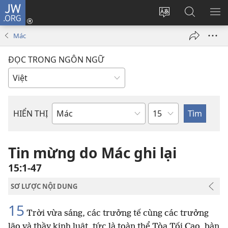
JW.ORG
Đăng
nhập
Thay
Tìm
HI
(mở
đổi
kiếm
BẢ
Mác
cửa
ngôn
JW.ORG
CH
sổ
ngữ
ĐỌC TRONG NGÔN NGỮ
mới)
của
trang
Chương
HIỂN THỊ
Sách
trong
Kinh
Tin mừng do Mác ghi lại
Thánh
15:1-47
SƠ LƯỢC NỘI DUNG
15
Trời vừa sáng, các trưởng tế cùng các trưởng
lão và thầy kinh luật, tức là toàn thể Tòa Tối Cao, bàn