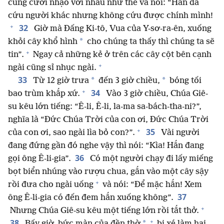
cũng cười nhạo với nhau như thế và nói: “Hắn đã
cứu người khác nhưng không cứu được chính mình!
+
32
Giờ mà Đấng Ki-tô, Vua của Y-sơ-ra-ên, xuống
*
khỏi cây khổ hình
cho chúng ta thấy thì chúng ta sẽ
+
tin”.
Ngay cả những kẻ ở trên các cây cột bên cạnh
+
ngài cũng sỉ nhục ngài.
33
*
*
Từ 12 giờ trưa
đến 3 giờ chiều,
bóng tối
+
34
bao trùm khắp xứ.
Vào 3 giờ chiều, Chúa Giê-
su kêu lớn tiếng: “Ê-li, Ê-li, la-ma sa-bách-tha-ni?”,
nghĩa là “Đức Chúa Trời của con ơi, Đức Chúa Trời
+
35
của con ơi, sao ngài lìa bỏ con?”.
Vài người
đang đứng gần đó nghe vậy thì nói: “Kìa! Hắn đang
36
gọi ông Ê-li-gia”.
Có một người chạy đi lấy miếng
bọt biển nhúng vào rượu chua, gắn vào một cây sậy
+
rồi đưa cho ngài uống
và nói: “Để mặc hắn! Xem
37
ông Ê-li-gia có đến đem hắn xuống không”.
+
Nhưng Chúa Giê-su kêu một tiếng lớn rồi tắt thở.
+
38
*
Bấy giờ, bức màn của đền thờ
bị xé làm hai