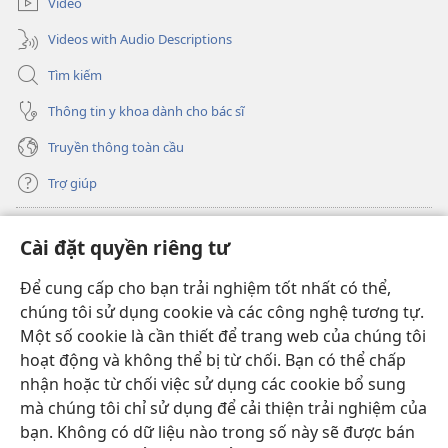
Video
Videos with Audio Descriptions
Tìm kiếm
Thông tin y khoa dành cho bác sĩ
Truyền thông toàn cầu
Trợ giúp
Đóng góp
(mở
Cài đặt quyền riêng tư
cửa
sổ
Để cung cấp cho bạn trải nghiệm tốt nhất có thể,
THƯ VIỆN TRỰC TUYẾN Tháp Canh
(mở
mới)
chúng tôi sử dụng cookie và các công nghệ tương tự.
cửa
®
JW Hub
Một số cookie là cần thiết để trang web của chúng tôi
sổ
(mở
mới)
hoạt động và không thể bị từ chối. Bạn có thể chấp
cửa
®
JW Library
sổ
nhận hoặc từ chối việc sử dụng các cookie bổ sung
mới)
mà chúng tôi chỉ sử dụng để cải thiện trải nghiệm của
Thư viện Tháp Canh
bạn. Không có dữ liệu nào trong số này sẽ được bán