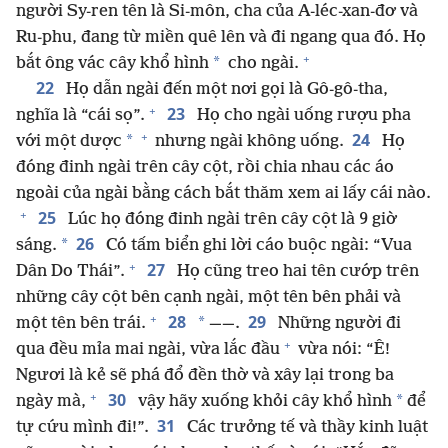
người Sy-ren tên là Si-môn, cha của A-léc-xan-đơ và
Ru-phu, đang từ miền quê lên và đi ngang qua đó. Họ
+
*
bắt ông vác cây khổ hình
cho ngài.
22
Họ dẫn ngài đến một nơi gọi là Gô-gô-tha,
+
23
nghĩa là “cái sọ”.
Họ cho ngài uống rượu pha
+
24
*
với một dược
nhưng ngài không uống.
Họ
đóng đinh ngài trên cây cột, rồi chia nhau các áo
ngoài của ngài bằng cách bắt thăm xem ai lấy cái nào.
+
25
Lúc họ đóng đinh ngài trên cây cột là 9 giờ
26
*
sáng.
Có tấm biển ghi lời cáo buộc ngài: “Vua
+
27
Dân Do Thái”.
Họ cũng treo hai tên cướp trên
những cây cột bên cạnh ngài, một tên bên phải và
+
28
29
*
một tên bên trái.
——.
Những người đi
+
qua đều mỉa mai ngài, vừa lắc đầu
vừa nói: “Ê!
Ngươi là kẻ sẽ phá đổ đền thờ và xây lại trong ba
+
30
*
ngày mà,
vậy hãy xuống khỏi cây khổ hình
để
31
tự cứu mình đi!”.
Các trưởng tế và thầy kinh luật