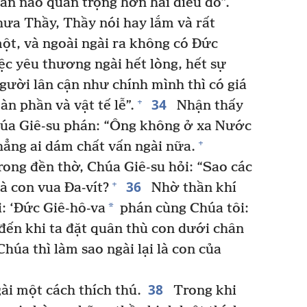
ăn nào quan trọng hơn hai điều đó”.
hưa Thầy, Thầy nói hay lắm và rất
ột, và ngoài ngài ra không có Đức
c yêu thương ngài hết lòng, hết sự
người lân cận như chính mình thì có giá
34
+
àn phần và vật tế lễ”.
Nhận thấy
Chúa Giê-su phán: “Ông không ở xa Nước
+
ẳng ai dám chất vấn ngài nữa.
trong đền thờ, Chúa Giê-su hỏi: “Sao các
36
+
là con vua Đa-vít?
Nhờ thần khí
*
: ‘Đức Giê-hô-va
phán cùng Chúa tôi:
đến khi ta đặt quân thù con dưới chân
Chúa thì làm sao ngài lại là con của
38
ài một cách thích thú.
Trong khi