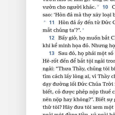
10
+
vườn cho người khác.
C
sao: ‘Hòn đá mà thợ xây loại 
11
+
Hòn đá ấy đến từ Đức G
+
mắt chúng ta’?”.
12
Bấy giờ, họ muốn bắt Ch
khi kể minh họa đó. Nhưng họ
13
Sau đó, họ phái một số 
Hê-rốt đến để bắt tội ngài tron
ngài: “Thưa Thầy, chúng tôi b
tìm cách lấy lòng ai, vì Thầy
dạy đường lối Đức Chúa Trời 
biết, có được phép nộp thuế 
nên nộp hay không?”. Biết sự g
thử tôi? Hãy đưa tôi xem một 