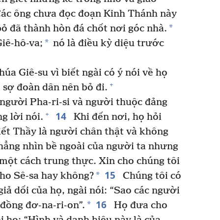
ác ông chưa đọc đoạn Kinh Thánh này
*
bỏ đã thành hòn đá chốt nơi góc nhà.
*
iê-hô-va;
nó là điều kỳ diệu trước
úa Giê-su vì biết ngài có ý nói về họ
+
 sợ đoàn dân nên bỏ đi.
người Pha-ri-si và người thuộc đảng
14
+
g lời nói.
Khi đến nơi, họ hỏi
iết Thầy là người chân thật và không
 chẳng nhìn bề ngoài của người ta nhưng
một cách trung thực. Xin cho chúng tôi
15
*
cho Sê-sa hay không?
Chúng tôi có
iả dối của họ, ngài nói: “Sao các người
16
*
đồng đơ-na-ri-on”.
Họ đưa cho