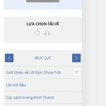
LỰA CHỌN TẢI VỀ
Tùy
Tùy
chọn
chọn
tải
tải
về
về
MỤC LỤC
các
các
Trước
Tiếp
tài
phần
theo
liệu
thu
Giới thiệu về Lời Đức Chúa Trời
Hiển
điện
âm
thị
tử
Kinh
Lời mở đầu
thêm
Kinh
Thánh
Thánh
—
Các sách trong Kinh Thánh
—
Bản
Bản
dịch