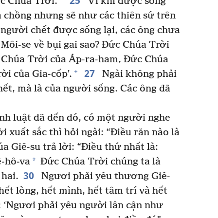
25
c Chúa Trời.
Vì khi được sống
ả chồng nhưng sẽ như các thiên sứ trên
người chết được sống lại, các ông chưa
 Môi-se về bụi gai sao? Đức Chúa Trời
c Chúa Trời của Áp-ra-ham, Đức Chúa
27
+
ời của Gia-cốp’.
Ngài không phải
ết, mà là của người sống. Các ông đã
nh luật đã đến đó, có một người nghe
ời xuất sắc thì hỏi ngài: “Điều răn nào là
a Giê-su trả lời: “Điều thứ nhất là:
*
ê-hô-va
Đức Chúa Trời chúng ta là
30
hai.
Ngươi phải yêu thương Giê-
t lòng, hết mình, hết tâm trí và hết
: ‘Ngươi phải yêu người lân cận như