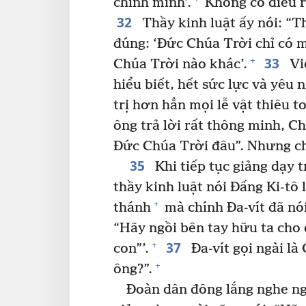
chính mình’.
Không có điều r
32
Thầy kinh luật ấy nói: “T
đúng: ‘Đức Chúa Trời chỉ có m
33
+
Chúa Trời nào khác’.
Việ
hiểu biết, hết sức lực và yêu 
trị hơn hẳn mọi lễ vật thiêu to
ông trả lời rất thông minh, 
Đức Chúa Trời đâu”. Nhưng ch
35
Khi tiếp tục giảng dạy 
thầy kinh luật nói Đấng Ki-tô 
+
thánh
mà chính Đa-vít đã nói
“Hãy ngồi bên tay hữu ta cho 
37
+
con”’.
Đa-vít gọi ngài là 
+
ông?”.
Đoàn dân đông lắng nghe ng