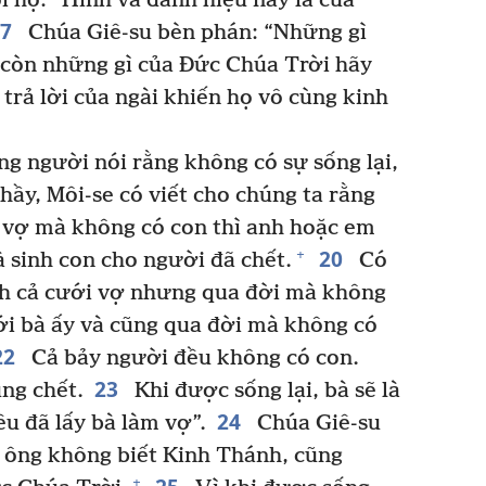
i họ: “Hình và danh hiệu này là của
17
Chúa Giê-su bèn phán: “Những gì
còn những gì của Đức Chúa Trời hãy
trả lời của ngài khiến họ vô cùng kinh
g người nói rằng không có sự sống lại,
ầy, Môi-se có viết cho chúng ta rằng
i vợ mà không có con thì anh hoặc em
20
+
à sinh con cho người đã chết.
Có
nh cả cưới vợ nhưng qua đời mà không
i bà ấy và cũng qua đời mà không có
22
Cả bảy người đều không có con.
23
ng chết.
Khi được sống lại, bà sẽ là
24
ều đã lấy bà làm vợ”.
Chúa Giê-su
c ông không biết Kinh Thánh, cũng
+