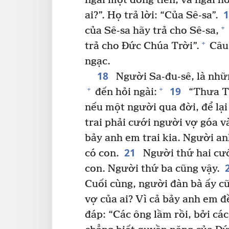
ngài một đồng tiền, và ngài hỏ
ai?”. Họ trả lời: “Của Sê-sa”.
+
của Sê-sa hãy trả cho Sê-sa,
+
trả cho Đức Chúa Trời”.
Câu 
ngạc.
18
Người Sa-đu-sê, là nhữn
19
+
+
đến hỏi ngài:
“Thưa Th
nếu một người qua đời, để lạ
trai phải cưới người vợ góa v
bảy anh em trai kia. Người a
21
có con.
Người thứ hai cướ
con. Người thứ ba cũng vậy.
Cuối cùng, người đàn bà ấy cũ
vợ của ai? Vì cả bảy anh em đ
đáp: “Các ông lầm rồi, bởi cá