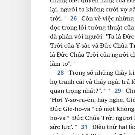
chẳng biết quyền năng của Đứ
lại, người ta không cưới vợ g
26
+
trời.
Còn về việc những 
đọc trong lời tường thuật của
đã phán với người: ‘Ta là Đứ
Trời của Y-sác và Đức Chúa Tr
là Đức Chúa Trời của người ch
+
lầm to”.
28
Trong số những thầy ki
họ tranh cãi và thấy ngài trả l
29
+
*
quan trọng nhất?”.
Chú
‘Hỡi Y-sơ-ra-ên, hãy nghe, Gi
*
Đức Giê-hô-va
có một không 
*
hô-va
Đức Chúa Trời ngươi hế
31
+
sức lực’.
Điều thứ hai là
+