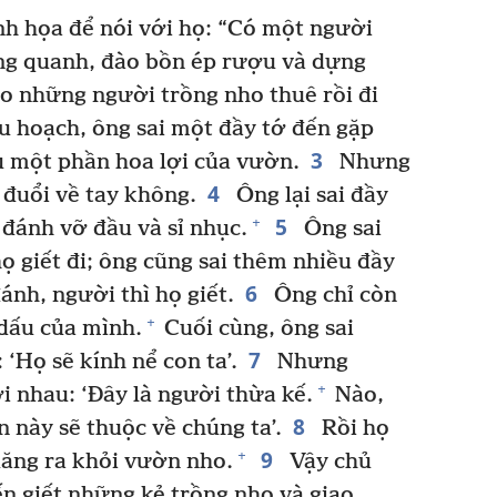
h họa để nói với họ: “Có một người
ng quanh, đào bồn ép rượu và dựng
o những người trồng nho thuê rồi đi
 hoạch, ông sai một đầy tớ đến gặp
3
 một phần hoa lợi của vườn.
Nhưng
4
 đuổi về tay không.
Ông lại sai đầy
5
+
 đánh vỡ đầu và sỉ nhục.
Ông sai
ọ giết đi; ông cũng sai thêm nhiều đầy
6
ánh, người thì họ giết.
Ông chỉ còn
+
 dấu của mình.
Cuối cùng, ông sai
7
 ‘Họ sẽ kính nể con ta’.
Nhưng
+
 nhau: ‘Đây là người thừa kế.
Nào,
8
n này sẽ thuộc về chúng ta’.
Rồi họ
9
+
quăng ra khỏi vườn nho.
Vậy chủ
n giết những kẻ trồng nho và giao