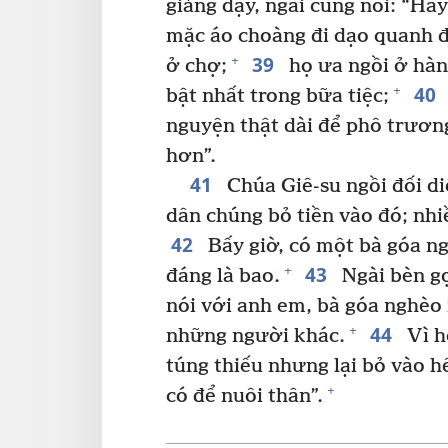
giảng dạy, ngài cũng nói: “Hã
mặc áo choàng đi dạo quanh 
39
+
ở chợ;
họ ưa ngồi ở hàn
40
+
bật nhất trong bữa tiệc;
nguyện thật dài để phô trươn
hơn”.
41
Chúa Giê-su ngồi đối d
dân chúng bỏ tiền vào đó; nhi
42
Bấy giờ, có một bà góa n
43
+
đáng là bao.
Ngài bèn gọ
nói với anh em, bà góa nghèo
44
+
những người khác.
Vì h
túng thiếu nhưng lại bỏ vào hế
+
có để nuôi thân”.