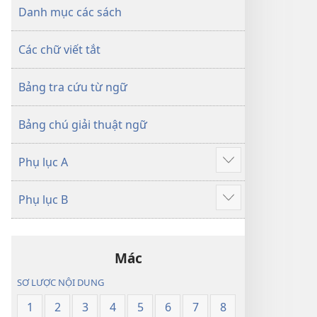
dịch
Thế
Danh mục các sách
Thế
Giới
Giới
Mới
Các chữ viết tắt
Mới
Bảng tra cứu từ ngữ
Bảng chú giải thuật ngữ
Phụ lục A
Hiển
thị
Phụ lục B
thêm
Hiển
thị
thêm
Mác
SƠ LƯỢC NỘI DUNG
1
2
3
4
5
6
7
8