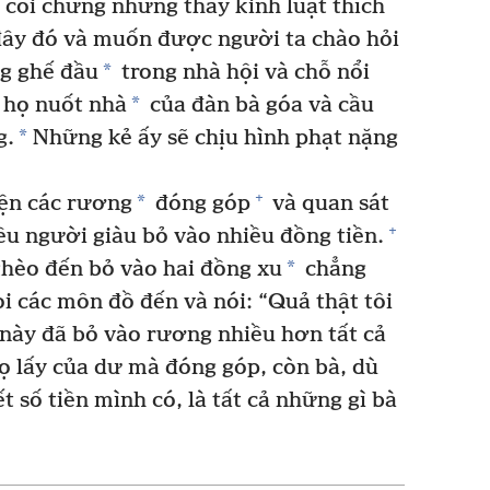
y coi chừng những thầy kinh luật thích
đây đó và muốn được người ta chào hỏi
*
g ghế đầu
trong nhà hội và chỗ nổi
*
họ nuốt nhà
của đàn bà góa và cầu
*
g.
Những kẻ ấy sẽ chịu hình phạt nặng
+
*
iện các rương
đóng góp
và quan sát
+
ều người giàu bỏ vào nhiều đồng tiền.
*
ghèo đến bỏ vào hai đồng xu
chẳng
i các môn đồ đến và nói: “Quả thật tôi
 này đã bỏ vào rương nhiều hơn tất cả
ọ lấy của dư mà đóng góp, còn bà, dù
t số tiền mình có, là tất cả những gì bà