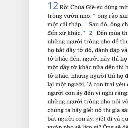
12
Rồi Chúa Giê-su dùng min
+
trồng vườn nho,
ông rào xu
+
một cái tháp.
Sau đó, ông ch
2
+
đến xứ khác.
Đến mùa thu
những người trồng nho để thu
họ bắt đầy tớ đó, đánh đập và
tớ khác đến, người này thì họ
một đầy tớ khác nữa đến thì h
tớ khác, nhưng người thì họ đ
lại một người, là con trai yêu
người con ấy đến vì nghĩ rằng:
những người trồng nho nói với
chúng ta hãy giết nó thì gia sả
bắt người con ấy, giết đi và 
vườn nho sẽ làm gì? Ông sẽ đế