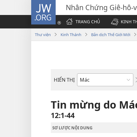
JW.ORG
Nhân Chứng Giê-hô-
TRANG CHỦ
KINH T
Thư viện
Kinh Thánh
Bản dịch Thế Giới Mới
HIỂN THỊ
Sách
trong
Kinh
Tin mừng do Mác 
Thánh
12:1-44
SƠ LƯỢC NỘI DUNG