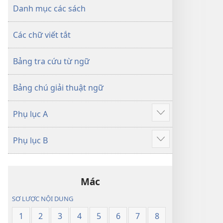
dịch
Thế
Danh mục các sách
Thế
Giới
Giới
Mới
Các chữ viết tắt
Mới
Bảng tra cứu từ ngữ
Bảng chú giải thuật ngữ
Phụ lục A
Hiển
thị
Phụ lục B
thêm
Hiển
thị
thêm
Mác
SƠ LƯỢC NỘI DUNG
1
2
3
4
5
6
7
8