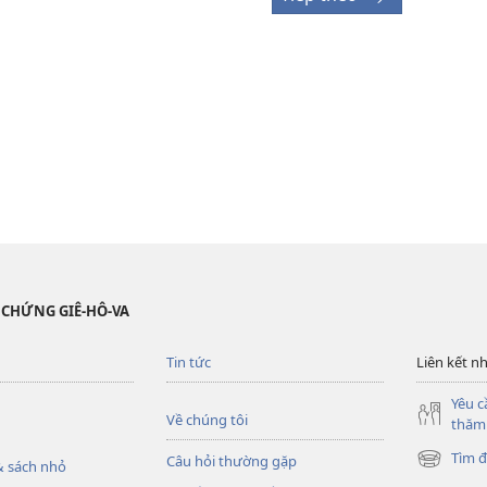
 CHỨNG GIÊ-HÔ-VA
Tin tức
Liên kết n
Yêu c
Về chúng tôi
thăm
Tìm đ
Câu hỏi thường gặp
 sách nhỏ
(mở