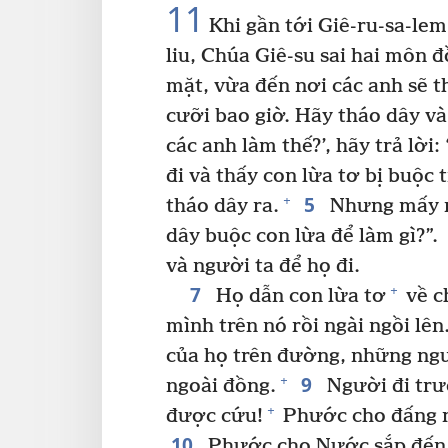
11
Khi gần tới Giê-ru-sa-lem
liu, Chúa Giê-su sai hai môn đ
mặt, vừa đến nơi các anh sẽ t
cưỡi bao giờ. Hãy tháo dây và
các anh làm thế?’, hãy trả lời:
đi và thấy con lừa tơ bị buộc
5
+
tháo dây ra.
Nhưng mấy n
dây buộc con lừa để làm gì?”.
và người ta để họ đi.
7
+
Họ dẫn con lừa tơ
về c
mình trên nó rồi ngài ngồi lên
của họ trên đường, những ngư
9
+
ngoài đồng.
Người đi trư
+
được cứu!
Phước cho đấng n
10
Phước cho Nước sắp đến c