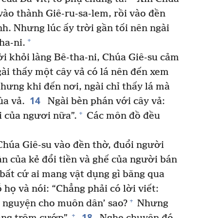
ào thành Giê-ru-sa-lem, rồi vào đền
h. Nhưng lúc ấy trời gần tối nên ngài
+
ha-ni.
i khỏi làng Bê-tha-ni, Chúa Giê-su cảm
ài thấy một cây vả có lá nên đến xem
hưng khi đến nơi, ngài chỉ thấy lá mà
14
ùa vả.
Ngài bèn phán với cây vả:
+
i của ngươi nữa”.
Các môn đồ đều
Chúa Giê-su vào đền thờ, đuổi người
àn của kẻ đổi tiền và ghế của người bán
bất cứ ai mang vật dụng gì băng qua
họ và nói: “Chẳng phải có lời viết:
+
u nguyện cho muôn dân’ sao?
Nhưng
18
+