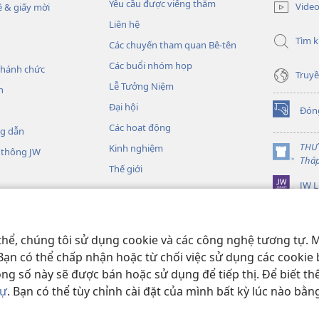
cửa
Yêu cầu được viếng thăm
Vide
 & giấy mời
sổ
Liên hệ
mới)
Tìm 
Các chuyến tham quan Bê-tên
Các buổi nhóm họp
thánh chức
Truyề
Lễ Tưởng Niệm
h
Đại hội
Đón
(mở
Các hoạt động
cửa
ng dẫn
sổ
THƯ
Kinh nghiệm
 thông JW
mới)
(mở
Thá
Thế giới
cửa
JW L
sổ
mới)
Kinh Thánh thu âm
nh Thánh sống động
thể, chúng tôi sử dụng cookie và các công nghệ tương tự. M
 Bạn có thể chấp nhận hoặc từ chối việc sử dụng các cookie 
ong số này sẽ được bán hoặc sử dụng để tiếp thị. Để biết t
tự
. Bạn có thể tùy chỉnh cài đặt của mình bất kỳ lúc nào bằn
d Tract Society of Pennsylvania.
ĐIỀU KHOẢN SỬ DỤNG
|
CHÍNH SÁCH 