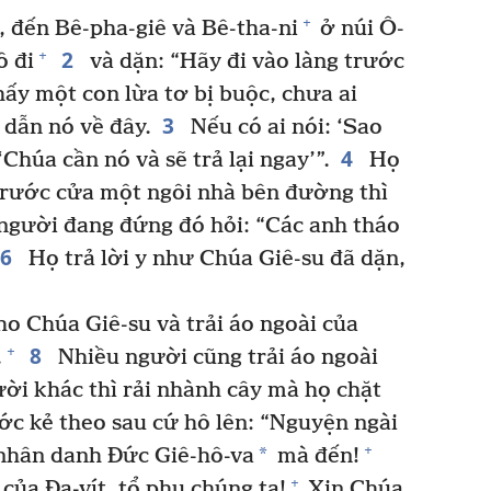
+
, đến Bê-pha-giê và Bê-tha-ni
ở núi Ô-
2
+
ồ đi
và dặn: “Hãy đi vào làng trước
hấy một con lừa tơ bị buộc, chưa ai
3
 dẫn nó về đây.
Nếu có ai nói: ‘Sao
4
 ‘Chúa cần nó và sẽ trả lại ngay’”.
Họ
 trước cửa một ngôi nhà bên đường thì
gười đang đứng đó hỏi: “Các anh tháo
6
Họ trả lời y như Chúa Giê-su đã dặn,
ho Chúa Giê-su và trải áo ngoài của
8
+
.
Nhiều người cũng trải áo ngoài
ời khác thì rải nhành cây mà họ chặt
ớc kẻ theo sau cứ hô lên: “Nguyện ngài
+
*
hân danh Đức Giê-hô-va
mà đến!
+
ủa Đa-vít, tổ phụ chúng ta!
Xin Chúa