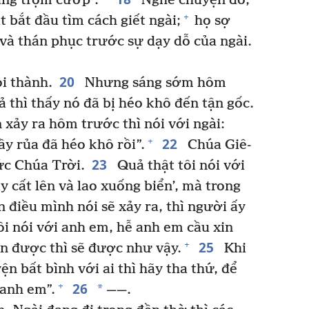
ang trộm cướp”.
Nghe chuyện đó,
+
t bắt đầu tìm cách giết ngài;
họ sợ
 và thán phục trước sự dạy dỗ của ngài.
20
ỏi thành.
Nhưng sáng sớm hôm
ả thì thấy nó đã bị héo khô đến tận gốc.
 xảy ra hôm trước thì nói với ngài:
22
+
ầy rủa đã héo khô rồi”.
Chúa Giê-
23
ức Chúa Trời.
Quả thật tôi nói với
y cất lên và lao xuống biển’, mà trong
 điều mình nói sẽ xảy ra, thì người ấy
ôi nói với anh em, hễ anh em cầu xin
25
+
ận được thì sẽ được như vậy.
Khi
n bất bình với ai thì hãy tha thứ, để
26
+
*
 anh em”.
——.