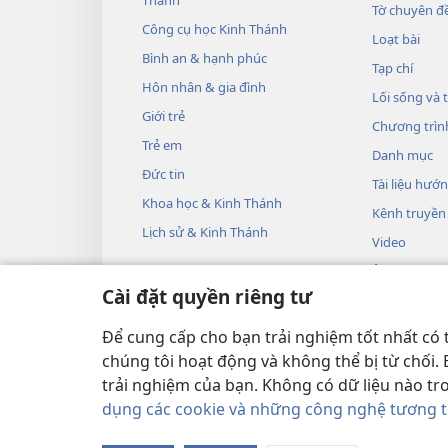
Tờ chuyên đề
Công cụ học Kinh Thánh
Loạt bài
Bình an & hạnh phúc
Tạp chí
Hôn nhân & gia đình
Lối sống và 
Giới trẻ
Chương trìn
Trẻ em
Danh mục
Đức tin
Tài liệu hướ
Khoa học & Kinh Thánh
Kênh truyền
Lịch sử & Kinh Thánh
Video
Âm nhạc
Cài đặt quyền riêng tư
Các vở kịch 
Phần đọc Ki
Để cung cấp cho bạn trải nghiệm tốt nhất có 
chúng tôi hoạt động và không thể bị từ chối.
trải nghiệm của bạn. Không có dữ liệu nào tr
dụng các cookie và những công nghệ tương 
Copyright
© 2026 Watch Tower Bible an