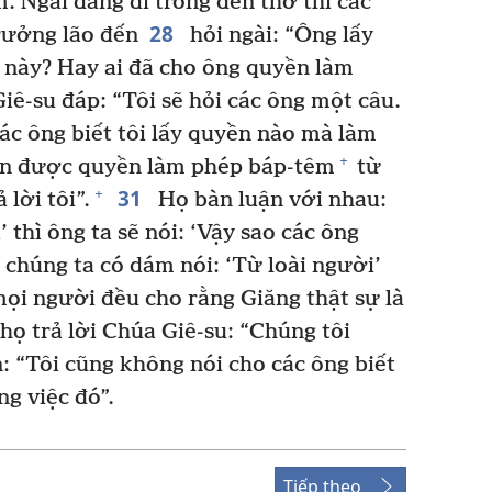
. Ngài đang đi trong đền thờ thì các
28
trưởng lão đến
hỏi ngài: “Ông lấy
này? Hay ai đã cho ông quyền làm
ê-su đáp: “Tôi sẽ hỏi các ông một câu.
 các ông biết tôi lấy quyền nào mà làm
+
n được quyền làm phép báp-têm
từ
31
+
 lời tôi”.
Họ bàn luận với nhau:
’ thì ông ta sẽ nói: ‘Vậy sao các ông
húng ta có dám nói: ‘Từ loài người’
ọi người đều cho rằng Giăng thật sự là
họ trả lời Chúa Giê-su: “Chúng tôi
: “Tôi cũng không nói cho các ông biết
g việc đó”.
Tiếp theo