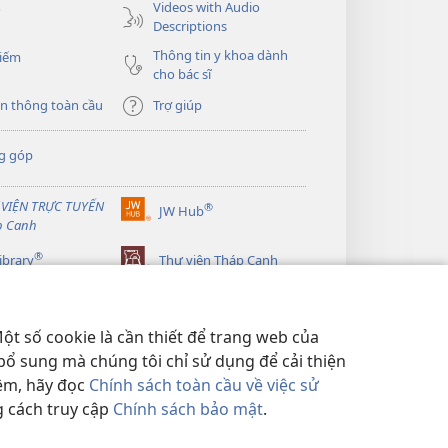
Videos with Audio
o
Descriptions
Thông tin y khoa dành
kiếm
cho bác sĩ
n thông toàn cầu
Trợ giúp
g góp
 VIỆN TRỰC TUYẾN
®
JW Hub
(mở
p Canh
cửa
®
sổ
ibrary
Thư viện Tháp Canh
mới)
ột số cookie là cần thiết để trang web của
bổ sung mà chúng tôi chỉ sử dụng để cải thiện
hêm, hãy đọc
Chính sách toàn cầu về việc sử
g cách truy cập
Chính sách bảo mật
.
BẢO MẬT
|
CÀI ĐẶT QUYỀN RIÊNG TƯ