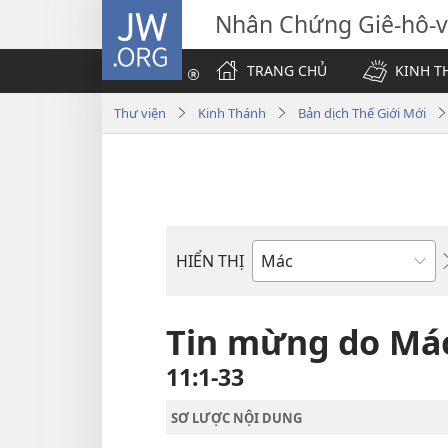
JW.ORG
Nhân Chứng Giê-hô-
TRANG CHỦ
KINH T
Thư viện
Kinh Thánh
Bản dịch Thế Giới Mới
HIỂN THỊ
Sách
trong
Kinh
Tin mừng do Mác 
Thánh
11:1-33
SƠ LƯỢC NỘI DUNG