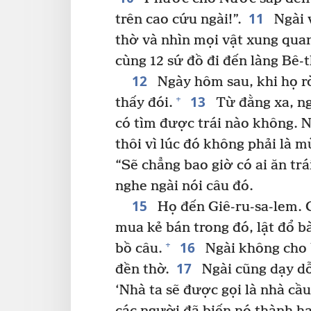
11
trên cao cứu ngài!”.
Ngài v
thờ và nhìn mọi vật xung quan
cùng 12 sứ đồ đi đến làng Bê-t
12
Ngày hôm sau, khi họ rờ
13
+
thấy đói.
Từ đằng xa, ng
có tìm được trái nào không. N
thôi vì lúc đó không phải là m
“Sẽ chẳng bao giờ có ai ăn trá
nghe ngài nói câu đó.
15
Họ đến Giê-ru-sa-lem. 
mua kẻ bán trong đó, lật đổ b
16
+
bồ câu.
Ngài không cho 
17
đền thờ.
Ngài cũng dạy dỗ 
‘Nhà ta sẽ được gọi là nhà cầ