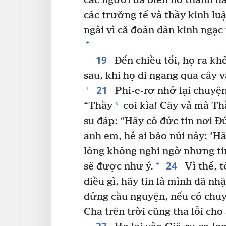
các người đã biến nó thành h
các trưởng tế và thầy kinh luậ
ngài vì cả đoàn dân kinh ngạc
+
19
Đến chiều tối, họ ra kh
sau, khi họ đi ngang qua cây v
21
+
Phi-e-rơ nhớ lại chuyện
*
“Thầy
coi kìa! Cây vả mà Th
su đáp: “Hãy có đức tin nơi Đ
anh em, hễ ai bảo núi này: ‘Hã
lòng không nghi ngờ nhưng tin
24
+
sẽ được như ý.
Vì thế, t
điều gì, hãy tin là mình đã nh
đứng cầu nguyện, nếu có chuyệ
Cha trên trời cũng tha lỗi cho