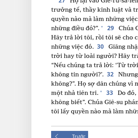
27
Họ lại vào Giê-ru-sa-lem
trưởng tế, thầy kinh luật và 
quyền nào mà làm những việc 
29
+
những điều đó?”.
Chúa Gi
Hãy trả lời tôi, rồi tôi sẽ cho
30
những việc đó.
Giăng nhậ
trời hay từ loài người? Hãy trả
“Nếu chúng ta trả lời: ‘Từ trời
32
không tin người?’.
Nhưng c
không?”. Họ sợ dân chúng vì m
33
+
một nhà tiên tri.
Do đó, 
không biết”. Chúa Giê-su phán
tôi lấy quyền nào mà làm nhữn
Trước