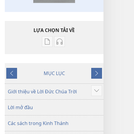
LỰA CHỌN TẢI VỀ
Tùy
Tùy
chọn
chọn
tải
tải
về
về
MỤC LỤC
các
các
Trước
Tiếp
tài
phần
theo
liệu
thu
Giới thiệu về Lời Đức Chúa Trời
Hiển
điện
âm
thị
tử
Kinh
Lời mở đầu
thêm
Kinh
Thánh
Thánh
—
Các sách trong Kinh Thánh
—
Bản
Bản
dịch