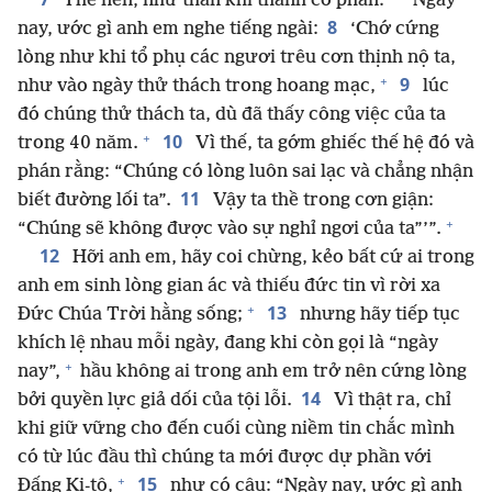
Thế nên, như thần khí thánh có phán:
“Ngày
8
nay, ước gì anh em nghe tiếng ngài:
‘Chớ cứng
lòng như khi tổ phụ các ngươi trêu cơn thịnh nộ ta,
+
9
như vào ngày thử thách trong hoang mạc,
lúc
đó chúng thử thách ta, dù đã thấy công việc của ta
+
10
trong 40 năm.
Vì thế, ta gớm ghiếc thế hệ đó và
phán rằng: “Chúng có lòng luôn sai lạc và chẳng nhận
11
biết đường lối ta”.
Vậy ta thề trong cơn giận:
+
“Chúng sẽ không được vào sự nghỉ ngơi của ta”’”.
12
Hỡi anh em, hãy coi chừng, kẻo bất cứ ai trong
anh em sinh lòng gian ác và thiếu đức tin vì rời xa
+
13
Đức Chúa Trời hằng sống;
nhưng hãy tiếp tục
khích lệ nhau mỗi ngày, đang khi còn gọi là “ngày
+
nay”,
hầu không ai trong anh em trở nên cứng lòng
14
bởi quyền lực giả dối của tội lỗi.
Vì thật ra, chỉ
khi giữ vững cho đến cuối cùng niềm tin chắc mình
có từ lúc đầu thì chúng ta mới được dự phần với
+
15
Đấng Ki-tô,
như có câu: “Ngày nay, ước gì anh