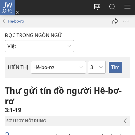
JW.ORG
Đăng
nhập
Thay
Tìm
HI
(mở
đổi
kiếm
BẢ
Hê-bơ-rơ
cửa
ngôn
JW.ORG
CH
sổ
ngữ
ĐỌC TRONG NGÔN NGỮ
mới)
của
trang
Chương
HIỂN THỊ
Sách
trong
Kinh
Thư gửi tín đồ người Hê-bơ-
Thánh
rơ
3:1-19
SƠ LƯỢC NỘI DUNG