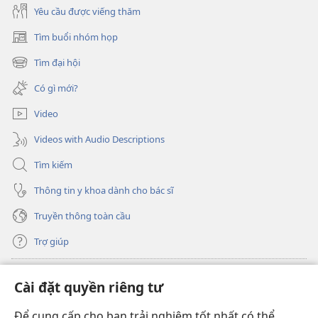
Yêu cầu được viếng thăm
Tìm buổi nhóm họp
(mở
cửa
Tìm đại hội
(mở
sổ
cửa
mới)
Có gì mới?
sổ
mới)
Video
Videos with Audio Descriptions
Tìm kiếm
Thông tin y khoa dành cho bác sĩ
Truyền thông toàn cầu
Trợ giúp
Đóng góp
(mở
Cài đặt quyền riêng tư
cửa
sổ
Để cung cấp cho bạn trải nghiệm tốt nhất có thể,
THƯ VIỆN TRỰC TUYẾN Tháp Canh