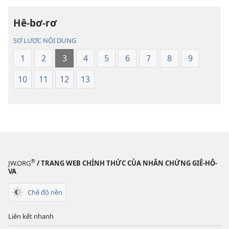
tử
Kinh
Hê-bơ-rơ
Kinh
Thánh
Thánh
—
SƠ LƯỢC NỘI DUNG
—
Bản
1
2
3
4
5
6
7
8
9
Bản
dịch
dịch
Thế
10
11
12
13
Thế
Giới
Giới
Mới
Mới
®
JW.ORG
/ TRANG WEB CHÍNH THỨC CỦA NHÂN CHỨNG GIÊ-HÔ-
VA
Chế độ nền
Liên kết nhanh