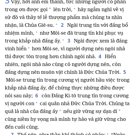
3
Vậy, hỡi anh em thánh, tức những người có phần
+
*
trong ơn được gọi
lên trời,
hãy ngẫm nghĩ về vị
sứ đồ và thầy tế lễ thượng phẩm mà chúng ta nhìn
+
2
nhận, là Chúa Giê-su.
Ngài trung tín với đấng bổ
+
nhiệm mình,
như Môi-se đã trung tín khi phục vụ
+
3
trong khắp nhà đấng ấy.
Ngài được xem là đáng
+
vinh hiển
hơn Môi-se, vì người dựng nên ngôi nhà
4
thì được tôn trọng hơn chính ngôi nhà.
Hiển
nhiên, ngôi nhà nào cũng có người dựng nên, còn
5
đấng dựng nên muôn vật chính là Đức Chúa Trời.
Môi-se trung tín trong cương vị người hầu việc trong
khắp nhà đấng ấy, để chứng thực những điều được
6
nói sau này;
còn Đấng Ki-tô trung tín trong cương
+
vị người con
cai quản nhà Đức Chúa Trời. Chúng ta
+
*
quả là nhà của đấng ấy
nếu giữ vững sự dạn dĩ
cùng niềm hy vọng mà mình tự hào và giữ vững cho
đến cuối cùng.
+
7