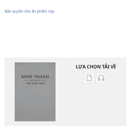
Bản quyền cho ấn phẩm này
LỰA CHỌN TẢI VỀ
Tùy
Tùy
chọn
chọn
tải
tải
về
về
các
các
tài
phần
liệu
thu
điện
âm