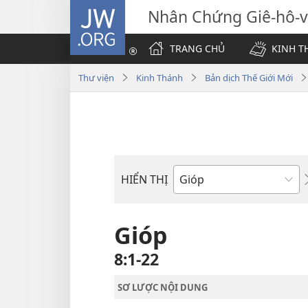
JW.ORG
Nhân Chứng Giê-hô-
TRANG CHỦ
KINH T
Thư viện
Kinh Thánh
Bản dịch Thế Giới Mới
HIỂN THỊ
Sách
trong
Kinh
Gióp
Thánh
8:1-22
SƠ LƯỢC NỘI DUNG