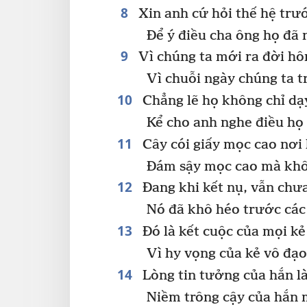
8
Xin anh cứ hỏi thế hệ trư
Để ý điều cha ông họ đã 
9
Vì chúng ta mới ra đời hôm
Vì chuỗi ngày chúng ta t
10
Chẳng lẽ họ không chỉ dạ
Kể cho anh nghe điều họ 
11
Cây cói giấy mọc cao nơi
Đám sậy mọc cao mà khô
12
Đang khi kết nụ, vẫn chư
Nó đã khô héo trước các 
13
Đó là kết cuộc của mọi kẻ
Vì hy vọng của kẻ vô đạ
14
Lòng tin tưởng của hắn là
Niềm trông cậy của hắn