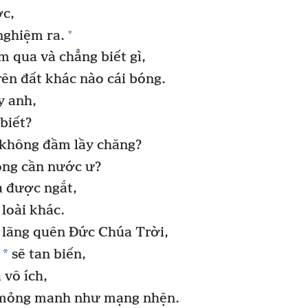
ớc,
+
nghiệm ra.
 qua và chẳng biết gì,
rên đất khác nào cái bóng.
y anh,
biết?
 không đầm lầy chăng?
ng cần nước ư?
a được ngắt,
loài khác.
 lãng quên Đức Chúa Trời,
*
o
sẽ tan biến,
 vô ích,
 mỏng manh như mạng nhện.