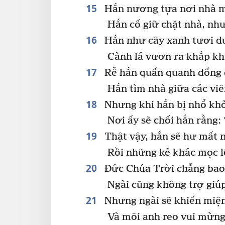
15
Hắn nương tựa nơi nhà m
Hắn cố giữ chặt nhà, nh
16
Hắn như cây xanh tươi d
Cành lá vươn ra khắp k
17
Rễ hắn quấn quanh đống 
Hắn tìm nhà giữa các viê
18
Nhưng khi hắn bị nhổ khỏ
Nơi ấy sẽ chối hắn rằng: 
19
Thật vậy, hắn sẽ hư mất 
Rồi những kẻ khác mọc lê
20
Đức Chúa Trời chẳng bao 
Ngài cũng không trợ giú
21
Nhưng ngài sẽ khiến miện
Và môi anh reo vui mừng