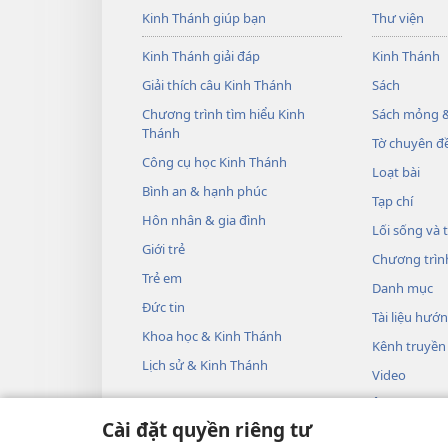
Kinh Thánh giúp bạn
Thư viện
Kinh Thánh giải đáp
Kinh Thánh
Giải thích câu Kinh Thánh
Sách
Chương trình tìm hiểu Kinh
Sách mỏng &
Thánh
Tờ chuyên đề
Công cụ học Kinh Thánh
Loạt bài
Bình an & hạnh phúc
Tạp chí
Hôn nhân & gia đình
Lối sống và 
Giới trẻ
Chương trìn
Trẻ em
Danh mục
Đức tin
Tài liệu hướ
Khoa học & Kinh Thánh
Kênh truyền
Lịch sử & Kinh Thánh
Video
Âm nhạc
Cài đặt quyền riêng tư
Các vở kịch 