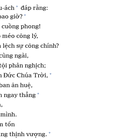
+
u-ách
đáp rằng:
+
bao giờ?
ư cuồng phong!
 méo công lý,
lệch sự công chính?
cùng ngài,
tội phản nghịch;
+
 Đức Chúa Trời,
ban ân huệ,
+
h ngay thẳng
,
 mình.
m tốn
+
ùng thịnh vượng.