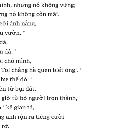
ình, nhưng nó không vững;
ưng nó không còn mãi.
ưới ánh nắng,
+
hu vườn.
đá,
*
n đá.
i chỗ mình,
+
‘Tôi chẳng hề quen biết ông’.
+
như thế đó;
n từ bụi đất.
giờ từ bỏ người trọn thành,
*
p
kẻ gian tà,
g anh rộn rã tiếng cười
 rỡ.