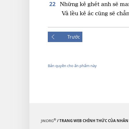
22
Những kẻ ghét anh sẽ ma
Và lều kẻ ác cũng sẽ chẳn
Trước
Bản quyền cho ấn phẩm này
®
JW.ORG
/ TRANG WEB CHÍNH THỨC CỦA NHÂN