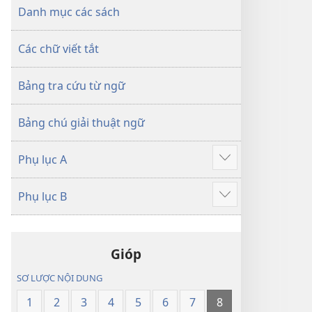
dịch
Thế
Danh mục các sách
Thế
Giới
Giới
Mới
Các chữ viết tắt
Mới
Bảng tra cứu từ ngữ
Bảng chú giải thuật ngữ
Phụ lục A
Hiển
thị
Phụ lục B
thêm
Hiển
thị
thêm
Gióp
SƠ LƯỢC NỘI DUNG
1
2
3
4
5
6
7
8