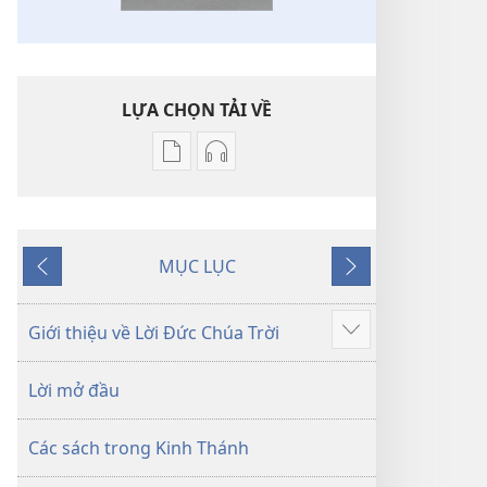
LỰA CHỌN TẢI VỀ
Tùy
Tùy
chọn
chọn
tải
tải
về
về
MỤC LỤC
các
các
Trước
Tiếp
tài
phần
theo
liệu
thu
Giới thiệu về Lời Đức Chúa Trời
Hiển
điện
âm
thị
tử
Kinh
Lời mở đầu
thêm
Kinh
Thánh
Thánh
—
Các sách trong Kinh Thánh
—
Bản
Bản
dịch