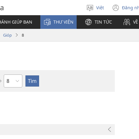
va
Việt
Đăng n
Chọn
(mở
ngôn
cửa
HÁNH GIÚP BẠN
THƯ VIỆN
TIN TỨC
VỀ
ngữ
sổ
mới)
Gióp
8
Chương