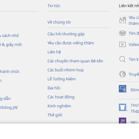
Tin tức
Liên kết n
Yêu c
Về chúng tôi
thăm
Tìm đ
Câu hỏi thường gặp
 sách nhỏ
(mở
cửa
Yêu cầu được viếng thăm
Vide
 & giấy mời
sổ
Liên hệ
mới)
Tìm 
Các chuyến tham quan Bê-tên
Các buổi nhóm họp
thánh chức
Truyề
Lễ Tưởng Niệm
h
Đại hội
Đón
(mở
Các hoạt động
cửa
ng dẫn
sổ
THƯ
Kinh nghiệm
 thông JW
mới)
(mở
Thá
Thế giới
cửa
JW L
sổ
mới)
Kinh Thánh thu âm