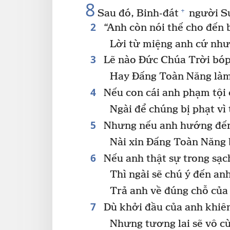
8
+
Sau đó, Binh-đát
người S
2
“Anh còn nói thế cho đến 
Lời từ miệng anh cứ nh
3
Lẽ nào Đức Chúa Trời bóp
Hay Đấng Toàn Năng làm 
4
Nếu con cái anh phạm tội 
Ngài để chúng bị phạt vì 
5
Nhưng nếu anh hướng đến
Nài xin Đấng Toàn Năng 
6
Nếu anh thật sự trong sạc
Thì ngài sẽ chú ý đến anh
Trả anh về đúng chỗ của
7
Dù khởi đầu của anh khiê
Nhưng tương lai sẽ vô c