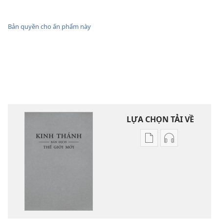
Bản quyền cho ấn phẩm này
LỰA CHỌN TẢI VỀ
Tùy
Tùy
chọn
chọn
tải
tải
về
về
các
các
tài
phần
liệu
thu