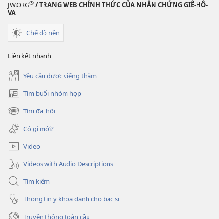
®
JW.ORG
/ TRANG WEB CHÍNH THỨC CỦA NHÂN CHỨNG GIÊ-HÔ-
VA
Chế độ nền
Liên kết nhanh
Yêu cầu được viếng thăm
Tìm buổi nhóm họp
(mở
cửa
Tìm đại hội
(mở
sổ
cửa
mới)
Có gì mới?
sổ
mới)
Video
Videos with Audio Descriptions
Tìm kiếm
Thông tin y khoa dành cho bác sĩ
Truyền thông toàn cầu