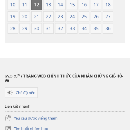
dịch
Thế
10
11
12
13
14
15
16
17
18
Thế
Giới
Giới
Mới
19
20
21
22
23
24
25
26
27
Mới
28
29
30
31
32
33
34
35
36
®
JW.ORG
/ TRANG WEB CHÍNH THỨC CỦA NHÂN CHỨNG GIÊ-HÔ-
VA
Chế độ nền
Liên kết nhanh
Yêu cầu được viếng thăm
Tìm buổi nhóm họp