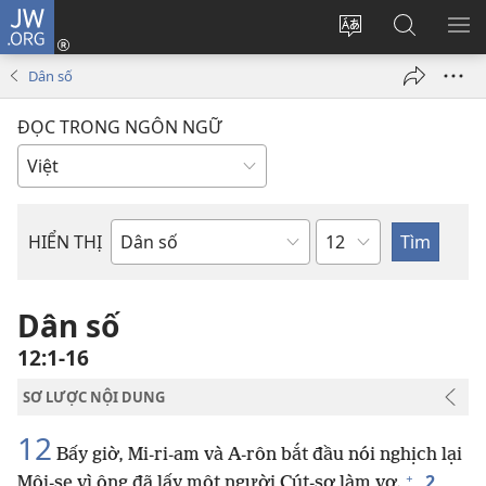
JW.ORG
Đăng
nhập
Thay
Tìm
HI
(mở
đổi
kiếm
BẢ
Dân số
cửa
ngôn
JW.ORG
CH
sổ
ngữ
ĐỌC TRONG NGÔN NGỮ
mới)
của
trang
Chương
HIỂN THỊ
Sách
trong
Kinh
Dân số
Thánh
12:1-16
SƠ LƯỢC NỘI DUNG
12
Bấy giờ, Mi-ri-am và A-rôn bắt đầu nói nghịch lại
+
2
Môi-se vì ông đã lấy một người Cút-sơ làm vợ.