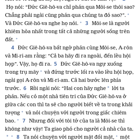
Họ nói: “Đức Giê-hô-va chỉ phán qua Môi-se thôi sao?
+
Chẳng phải ngài cũng phán qua chúng ta đó sao?”.
+
3
Và Đức Giê-hô-va nghe họ nói.
Môi-se là người
khiêm hòa nhất trong tất cả những người sống trên
+
đất.
4
Đức Giê-hô-va bất ngờ phán cùng Môi-se, A-rôn
và Mi-ri-am rằng: “Cả ba hãy đi ra ngoài, đến lều hội
5
họp”. Vậy, họ đi ra.
Đức Giê-hô-va ngự xuống
+
trong trụ mây
và đứng trước lối ra vào lều hội họp,
ngài gọi A-rôn và Mi-ri-am. Cả hai bước lên phía
6
*
trước.
Rồi ngài nói: “Hai con hãy nghe
lời ta
phán. Nếu có một nhà tiên tri của Đức Giê-hô-va ở
giữa các con thì ta sẽ cho người biết về ta trong khải
+
tượng
và nói chuyện với người trong giấc chiêm
+
7
bao.
Nhưng đối với tôi tớ của ta là Môi-se thì
không như vậy! Ta giao phó cho người cả nhà của ta.
+
+
8
*
Ta nói chuyện với người mặt đối mặt,
một