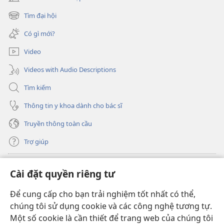
(mở
cửa
Tìm đại hội
(mở
sổ
cửa
mới)
Có gì mới?
sổ
mới)
Video
Videos with Audio Descriptions
Tìm kiếm
Thông tin y khoa dành cho bác sĩ
Truyền thông toàn cầu
Trợ giúp
Đóng góp
(mở
Cài đặt quyền riêng tư
cửa
sổ
Để cung cấp cho bạn trải nghiệm tốt nhất có thể,
THƯ VIỆN TRỰC TUYẾN Tháp Canh
(mở
mới)
chúng tôi sử dụng cookie và các công nghệ tương tự.
cửa
®
JW Hub
Một số cookie là cần thiết để trang web của chúng tôi
sổ
(mở