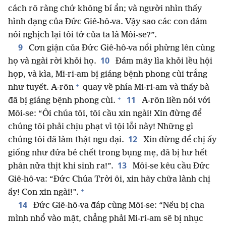
cách rõ ràng chứ không bí ẩn; và người nhìn thấy
hình dạng của Đức Giê-hô-va. Vậy sao các con dám
nói nghịch lại tôi tớ của ta là Môi-se?”.
9
Cơn giận của Đức Giê-hô-va nổi phừng lên cùng
10
họ và ngài rời khỏi họ.
Đám mây lìa khỏi lều hội
họp, và kìa, Mi-ri-am bị giáng bệnh phong cùi trắng
+
như tuyết. A-rôn
quay về phía Mi-ri-am và thấy bà
+
11
đã bị giáng bệnh phong cùi.
A-rôn liền nói với
Môi-se: “Ôi chúa tôi, tôi cầu xin ngài! Xin đừng để
chúng tôi phải chịu phạt vì tội lỗi này! Những gì
12
chúng tôi đã làm thật ngu dại.
Xin đừng để chị ấy
giống như đứa bé chết trong bụng mẹ, đã bị hư hết
13
phân nửa thịt khi sinh ra!”.
Môi-se kêu cầu Đức
Giê-hô-va: “Đức Chúa Trời ôi, xin hãy chữa lành chị
+
ấy! Con xin ngài!”.
14
Đức Giê-hô-va đáp cùng Môi-se: “Nếu bị cha
mình nhổ vào mặt, chẳng phải Mi-ri-am sẽ bị nhục