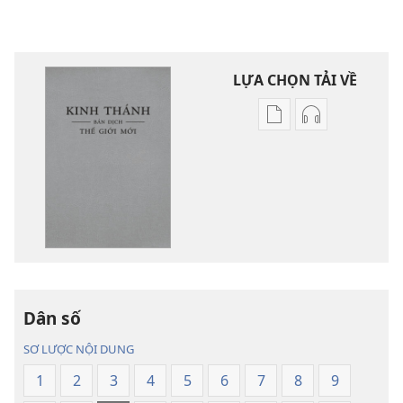
LỰA CHỌN TẢI VỀ
Tùy
Tùy
chọn
chọn
tải
tải
về
về
các
các
tài
phần
liệu
thu
điện
âm
tử
Kinh
Dân số
Kinh
Thánh
Thánh
—
SƠ LƯỢC NỘI DUNG
—
Bản
1
2
3
4
5
6
7
8
9
Bản
dịch