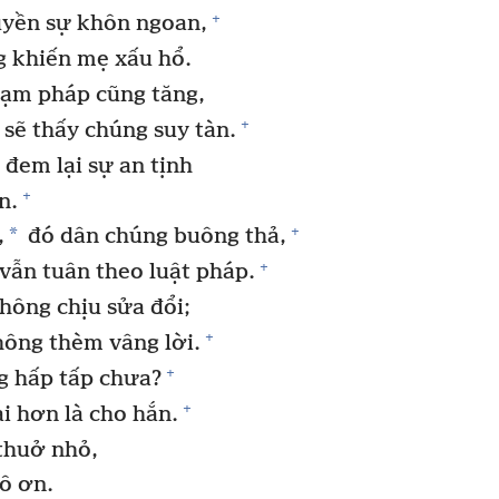
+
uyền sự khôn ngoan,
 khiến mẹ xấu hổ.
hạm pháp cũng tăng,
+
sẽ thấy chúng suy tàn.
 đem lại sự an tịnh
+
n.
+
*
,
đó dân chúng buông thả,
+
vẫn tuân theo luật pháp.
không chịu sửa đổi;
+
hông thèm vâng lời.
+
g hấp tấp chưa?
+
i hơn là cho hắn.
thuở nhỏ,
ô ơn.