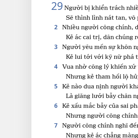
29
Người bị khiển trách nhi
Sẽ thình lình nát tan, v
2
Nhiều người công chính, 
Kẻ ác cai trị, dân chúng r
3
Người yêu mến sự khôn ng
Kẻ lui tới với kỹ nữ phá t
4
Vua nhờ công lý khiến xứ 
Nhưng kẻ tham hối lộ hủ
5
Kẻ nào dua nịnh người kh
Là giăng lưới bẫy chân n
6
Kẻ xấu mắc bẫy của sai p
Nhưng người công chính 
7
Người công chính nghĩ đế
Nhưng kẻ ác chẳng màng 