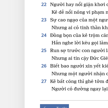
22
Người hay nổi giận khơi 
Kẻ dễ nổi nóng vi phạm n
23
Sự cao ngạo của một ngườ
Nhưng ai có tinh thần k
24
Đồng bọn của kẻ trộm căm
Hắn nghe lời kêu gọi là
25
Run sợ trước con người là
Nhưng ai tin cậy Đức Giê
26
Biết bao người xin yết ki
Nhưng một người nhận cô
27
Kẻ bất công thì ghê tởm đ
Người có đường ngay lại 