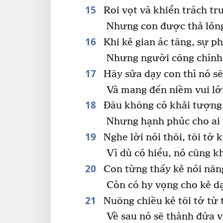
15
Roi vọt và khiển trách tr
Nhưng con được thả lỏng
16
Khi kẻ gian ác tăng, sự p
Nhưng người công chính 
17
Hãy sửa dạy con thì nó sẽ
Và mang đến niềm vui lớ
18
Đâu không có khải tượng
Nhưng hạnh phúc cho ai 
19
Nghe lời nói thôi, tôi tớ 
Vì dù có hiểu, nó cũng k
20
Con từng thấy kẻ nói năn
Còn có hy vọng cho kẻ dạ
21
Nuông chiều kẻ tôi tớ từ 
Về sau nó sẽ thành đứa v