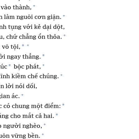
+
vào thành,
+
 làm nguôi cơn giận.
h tụng với kẻ dại dột,
+
ễu, chứ chẳng ổn thỏa.
+
*
vô tội,
*
ời ngay thẳng.
+
*
xúc
bộc phát,
+
ĩnh kiềm chế chúng.
n lời nói dối,
+
ian ác.
*
c có chung một điểm:
*
ng cho mắt cả hai.
+
o người nghèo,
+
luôn vững bền.