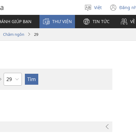
va
Việt
Đăng n
Chọn
(mở
ngôn
cửa
HÁNH GIÚP BẠN
THƯ VIỆN
TIN TỨC
VỀ
ngữ
sổ
mới)
Châm ngôn
29
Chương