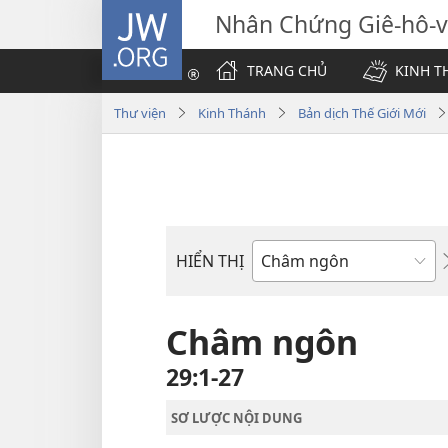
JW.ORG
Nhân Chứng Giê-hô-
TRANG CHỦ
KINH T
Thư viện
Kinh Thánh
Bản dịch Thế Giới Mới
HIỂN THỊ
Sách
trong
Kinh
Châm ngôn
Thánh
29:1-27
SƠ LƯỢC NỘI DUNG