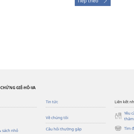
Tiếp theo
 CHỨNG GIÊ-HÔ-VA
Tin tức
Liên kết n
Yêu c
Về chúng tôi
thăm
Tìm đ
Câu hỏi thường gặp
 sách nhỏ
(mở