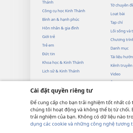
Thánh
Tờ chuyên đề
Công cụ học Kinh Thánh
Loạt bài
Bình an & hạnh phúc
Tạp chí
Hôn nhân & gia đình
Lối sống và 
Giới trẻ
Chương trìn
Trẻ em
Danh mục
Đức tin
Tài liệu hướ
Khoa học & Kinh Thánh
Kênh truyền
Lịch sử & Kinh Thánh
Video
Âm nhạc
Cài đặt quyền riêng tư
Các vở kịch 
Phần đọc Ki
Để cung cấp cho bạn trải nghiệm tốt nhất có 
chúng tôi hoạt động và không thể bị từ chối.
trải nghiệm của bạn. Không có dữ liệu nào tr
dụng các cookie và những công nghệ tương 
Copyright
© 2026 Watch Tower Bible an