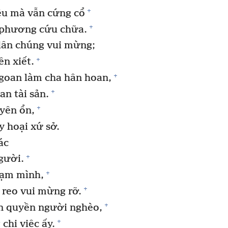
+
ều mà vẫn cứng cổ
+
ô phương cứu chữa.
dân chúng vui mừng;
+
ên xiết.
+
oan làm cha hân hoan,
+
an tài sản.
+
yên ổn,
y hoại xứ sở.
ác
+
gười.
+
hạm mình,
+
reo vui mừng rỡ.
+
n quyền người nghèo,
+
chi việc ấy.