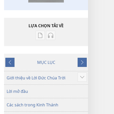
LỰA CHỌN TẢI VỀ
Tùy
Tùy
chọn
chọn
tải
tải
về
về
MỤC LỤC
các
các
Trước
Tiếp
tài
phần
theo
liệu
thu
Giới thiệu về Lời Đức Chúa Trời
Hiển
điện
âm
thị
tử
Kinh
Lời mở đầu
thêm
Kinh
Thánh
Thánh
—
Các sách trong Kinh Thánh
—
Bản
Bản
dịch