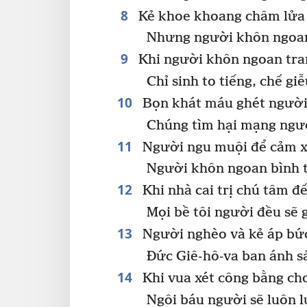
8
Kẻ khoe khoang châm lửa 
Nhưng người khôn ngoan
9
Khi người khôn ngoan tran
Chỉ sinh to tiếng, chế gi
10
Bọn khát máu ghét người 
Chúng tìm hại mạng ngư
11
Người ngu muội để cảm 
Người khôn ngoan bình t
12
Khi nhà cai trị chú tâm đế
Mọi bề tôi người đều sẽ g
13
Người nghèo và kẻ áp bứ
Đức Giê-hô-va ban ánh sá
14
Khi vua xét công bằng ch
Ngôi báu người sẽ luôn 