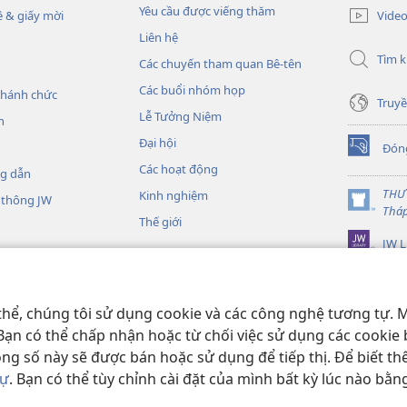
cửa
Yêu cầu được viếng thăm
Vide
 & giấy mời
sổ
Liên hệ
mới)
Tìm 
Các chuyến tham quan Bê-tên
Các buổi nhóm họp
thánh chức
Truyề
Lễ Tưởng Niệm
h
Đại hội
Đón
(mở
Các hoạt động
cửa
ng dẫn
sổ
THƯ
Kinh nghiệm
 thông JW
mới)
(mở
Thá
Thế giới
cửa
JW L
sổ
mới)
Kinh Thánh thu âm
nh Thánh sống động
thể, chúng tôi sử dụng cookie và các công nghệ tương tự. M
 Bạn có thể chấp nhận hoặc từ chối việc sử dụng các cookie 
ong số này sẽ được bán hoặc sử dụng để tiếp thị. Để biết t
tự
. Bạn có thể tùy chỉnh cài đặt của mình bất kỳ lúc nào bằn
d Tract Society of Pennsylvania.
ĐIỀU KHOẢN SỬ DỤNG
|
CHÍNH SÁCH 