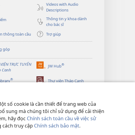
Videos with Audio
o
Descriptions
Thông tin y khoa dành
kiếm
cho bác sĩ
n thông toàn cầu
Trợ giúp
g góp
 VIỆN TRỰC TUYẾN
®
JW Hub
(mở
p Canh
cửa
®
sổ
ibrary
Thư viện Tháp Canh
mới)
ột số cookie là cần thiết để trang web của
bổ sung mà chúng tôi chỉ sử dụng để cải thiện
hêm, hãy đọc
Chính sách toàn cầu về việc sử
g cách truy cập
Chính sách bảo mật
.
BẢO MẬT
|
CÀI ĐẶT QUYỀN RIÊNG TƯ