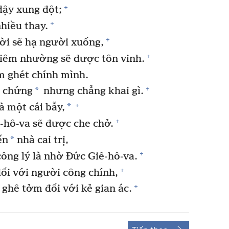
+
dậy xung đột;
+
hiều thay.
+
i sẽ hạ người xuống,
+
hiêm nhường sẽ được tôn vinh.
 ghét chính mình.
+
*
m chứng
nhưng chẳng khai gì.
+
*
 một cái bẫy,
+
-hô-va sẽ được che chở.
*
ến
nhà cai trị,
+
ng lý là nhờ Đức Giê-hô-va.
+
ối với người công chính,
+
ghê tởm đối với kẻ gian ác.