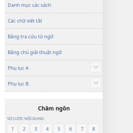
dịch
Thế
Danh mục các sách
Thế
Giới
Giới
Mới
Các chữ viết tắt
Mới
Bảng tra cứu từ ngữ
Bảng chú giải thuật ngữ
Phụ lục A
Hiển
thị
Phụ lục B
thêm
Hiển
thị
thêm
Châm ngôn
SƠ LƯỢC NỘI DUNG
1
2
3
4
5
6
7
8