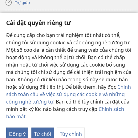
Trợ giúp
Đóng góp
(mở
Cài đặt quyền riêng tư
cửa
sổ
Để cung cấp cho bạn trải nghiệm tốt nhất có thể,
THƯ VIỆN TRỰC TUYẾN Tháp Canh
(mở
mới)
chúng tôi sử dụng cookie và các công nghệ tương tự.
cửa
®
JW Hub
Một số cookie là cần thiết để trang web của chúng tôi
sổ
(mở
mới)
hoạt động và không thể bị từ chối. Bạn có thể chấp
cửa
®
JW Library
sổ
nhận hoặc từ chối việc sử dụng các cookie bổ sung
mới)
mà chúng tôi chỉ sử dụng để cải thiện trải nghiệm của
Thư viện Tháp Canh
bạn. Không có dữ liệu nào trong số này sẽ được bán
hoặc sử dụng để tiếp thị. Để biết thêm, hãy đọc
Chính
sách toàn cầu về việc sử dụng các cookie và những
công nghệ tương tự
. Bạn có thể tùy chỉnh cài đặt của
Copyright
© 2026 Watch Tower Bible and Tract Society of Pennsylvania.
mình bất kỳ lúc nào bằng cách truy cập
Chính sách
ĐIỀU KHOẢN SỬ DỤNG
|
CHÍNH SÁCH BẢO MẬT
|
CÀI ĐẶT QUYỀN
bảo mật
.
Hi
RIÊNG TƯ
th
Đồng ý
Từ chối
Tùy chỉnh
M