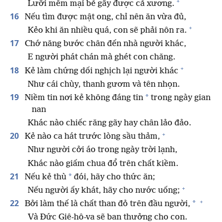
+
Lưỡi mềm mại bẻ gãy được cả xương.
16
Nếu tìm được mật ong, chỉ nên ăn vừa đủ,
+
Kẻo khi ăn nhiều quá, con sẽ phải nôn ra.
17
Chớ năng bước chân đến nhà người khác,
E người phát chán mà ghét con chăng.
+
18
Kẻ làm chứng dối nghịch lại người khác
Như cái chùy, thanh gươm và tên nhọn.
19
*
Niềm tin nơi kẻ không đáng tin
trong ngày gian
nan
Khác nào chiếc răng gãy hay chân lảo đảo.
+
20
Kẻ nào ca hát trước lòng sầu thảm,
Như người cởi áo trong ngày trời lạnh,
Khác nào giấm chua đổ trên chất kiềm.
21
*
Nếu kẻ thù
đói, hãy cho thức ăn;
+
Nếu người ấy khát, hãy cho nước uống;
+
22
*
Bởi làm thế là chất than đỏ trên đầu người,
Và Đức Giê-hô-va sẽ ban thưởng cho con.