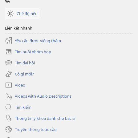
VA
Chế độ nền
Liên kết nhanh
Yêu cầu được viếng thăm
Tìm buổi nhóm họp
(mở
cửa
Tìm đại hội
(mở
sổ
cửa
mới)
Có gì mới?
sổ
mới)
Video
Videos with Audio Descriptions
Tìm kiếm
Thông tin y khoa dành cho bác sĩ
Truyền thông toàn cầu