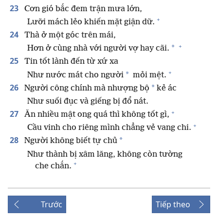
23
Cơn gió bắc đem trận mưa lớn,
+
Lưỡi mách lẻo khiến mặt giận dữ.
24
Thà ở một góc trên mái,
+
*
Hơn ở cùng nhà với người vợ hay cãi.
25
Tin tốt lành đến từ xứ xa
+
*
Như nước mát cho người
mỏi mệt.
26
*
Người công chính mà nhượng bộ
kẻ ác
Như suối đục và giếng bị đổ nát.
+
27
Ăn nhiều mật ong quá thì không tốt gì,
+
Cầu vinh cho riêng mình chẳng vẻ vang chi.
28
*
Người không biết tự chủ
Như thành bị xâm lăng, không còn tường
+
che chắn.
Trước
Tiếp theo