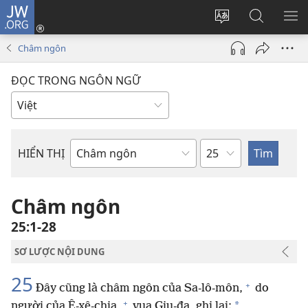
JW.ORG
Đăng
nhập
Thay
Tìm
HI
(mở
đổi
kiếm
BẢ
Châm ngôn
cửa
ngôn
JW.ORG
CH
sổ
ngữ
ĐỌC TRONG NGÔN NGỮ
mới)
của
trang
Chương
HIỂN THỊ
Sách
trong
Kinh
Châm ngôn
Thánh
25:1-28
SƠ LƯỢC NỘI DUNG
25
+
Đây cũng là châm ngôn của Sa-lô-môn,
do
+
*
người của Ê-xê-chia,
vua Giu-đa, ghi lại: