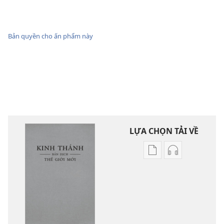
Bản quyền cho ấn phẩm này
LỰA CHỌN TẢI VỀ
Tùy
Tùy
chọn
chọn
tải
tải
về
về
các
các
tài
phần