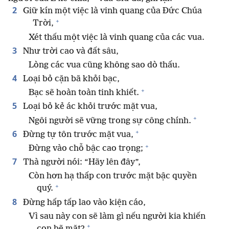
2
Giữ kín một việc là vinh quang của Đức Chúa
+
Trời,
Xét thấu một việc là vinh quang của các vua.
3
Như trời cao và đất sâu,
Lòng các vua cũng không sao dò thấu.
4
Loại bỏ cặn bã khỏi bạc,
+
Bạc sẽ hoàn toàn tinh khiết.
5
Loại bỏ kẻ ác khỏi trước mặt vua,
+
Ngôi người sẽ vững trong sự công chính.
+
6
Đừng tự tôn trước mặt vua,
+
Đừng vào chỗ bậc cao trọng;
7
Thà người nói: “Hãy lên đây”,
Còn hơn hạ thấp con trước mặt bậc quyền
+
quý.
8
Đừng hấp tấp lao vào kiện cáo,
Vì sau này con sẽ làm gì nếu người kia khiến
+
con bẽ mặt?