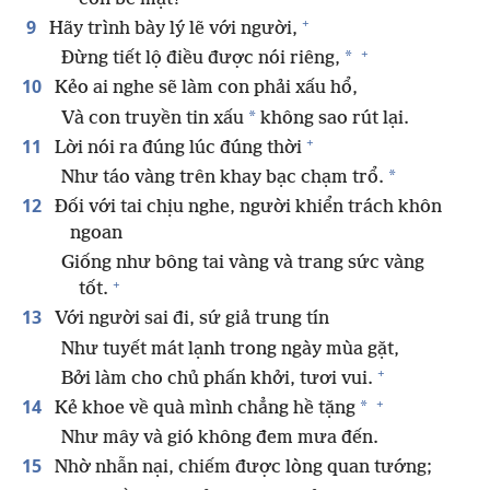
+
9
Hãy trình bày lý lẽ với người,
+
*
Đừng tiết lộ điều được nói riêng,
10
Kẻo ai nghe sẽ làm con phải xấu hổ,
*
Và con truyền tin xấu
không sao rút lại.
+
11
Lời nói ra đúng lúc đúng thời
*
Như táo vàng trên khay bạc chạm trổ.
12
Đối với tai chịu nghe, người khiển trách khôn
ngoan
Giống như bông tai vàng và trang sức vàng
+
tốt.
13
Với người sai đi, sứ giả trung tín
Như tuyết mát lạnh trong ngày mùa gặt,
+
Bởi làm cho chủ phấn khởi, tươi vui.
+
14
*
Kẻ khoe về quà mình chẳng hề tặng
Như mây và gió không đem mưa đến.
15
Nhờ nhẫn nại, chiếm được lòng quan tướng;