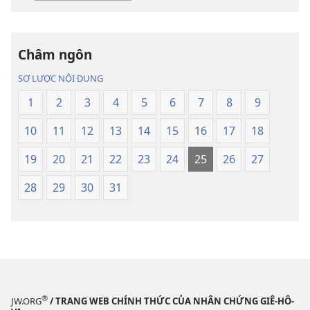
liệu
thu
điện
âm
tử
Kinh
Châm ngôn
Kinh
Thánh
Thánh
—
SƠ LƯỢC NỘI DUNG
—
Bản
1
2
3
4
5
6
7
8
9
Bản
dịch
dịch
Thế
10
11
12
13
14
15
16
17
18
Thế
Giới
Giới
Mới
19
20
21
22
23
24
25
26
27
Mới
28
29
30
31
®
JW.ORG
/ TRANG WEB CHÍNH THỨC CỦA NHÂN CHỨNG GIÊ-HÔ-