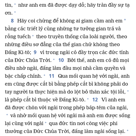
+
tin,
như anh em đã được dạy dỗ; hãy tràn đầy sự tạ
+
ơn.
8
*
Hãy coi chừng để không ai giam cầm anh em
bằng các triết lý cùng những tư tưởng gian trá và
+
rỗng tuếch
theo truyền thống của loài người, theo
những điều sơ đẳng của thế gian chứ không theo
9
Đấng Ki-tô;
vì trong ngài có đầy trọn các đức tính
+
10
của Đức Chúa Trời.
Bởi thế, anh em có đủ mọi
điều nhờ ngài, đấng làm đầu mọi nhà cầm quyền và
+
11
bậc chấp chính.
Qua mối quan hệ với ngài, anh
em cũng được cắt bì bằng phép cắt bì không phải do
+
tay người ta thực hiện mà do lột bỏ thân xác tội lỗi,
+
12
là phép cắt bì thuộc về Đấng Ki-tô.
Vì anh em
đã được chôn với ngài trong phép báp-têm của ngài,
+
và nhờ mối quan hệ với ngài mà anh em được sống
+
lại cùng với ngài
qua đức tin nơi công việc phi
+
thường của Đức Chúa Trời, đấng làm ngài sống lại.