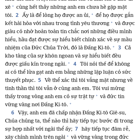
+
xê
cùng hết thảy những anh em chưa hề gặp mặt
+
2
tôi.
Ấy là để lòng họ được an ủi,
để họ được gắn
+
kết hài hòa với nhau trong tình yêu thương
và được
giàu có nhờ hoàn toàn tin chắc nơi những điều mình
hiểu, hầu đạt được sự hiểu biết chính xác về sự mầu
+
3
nhiệm của Đức Chúa Trời, đó là Đấng Ki-tô.
Cả
kho tàng của sự khôn ngoan và sự hiểu biết đều
+
4
được giấu kín trong ngài.
Tôi nói thế để không
ai có thể lừa gạt anh em bằng những lập luận có sức
5
thuyết phục.
Về thể xác thì tôi vắng mặt nhưng về
tinh thần thì tôi vẫn ở cùng anh em. Tôi vui mừng
+
thấy trong vòng anh em có sự trật tự
và đức tin
+
vững vàng nơi Đấng Ki-tô.
6
Vậy, anh em đã chấp nhận Đấng Ki-tô Giê-su,
Chúa chúng ta, thể nào thì hãy tiếp tục bước đi trong
7
sự hợp nhất với ngài thể ấy;
hãy tiếp tục đâm rễ,
+
xây chính mình trên ngài
và vững vàng trong đức