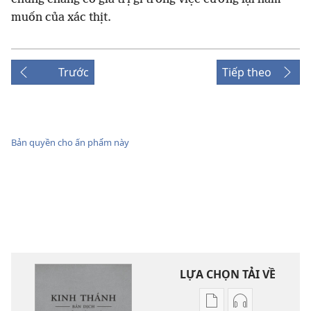
muốn của xác thịt.
Trước
Tiếp theo
Bản quyền cho ấn phẩm này
LỰA CHỌN TẢI VỀ
Tùy
Tùy