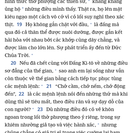
*
hình thức thờ phượng các thiên sứ,
khăng khăng
*
ủng hộ
những điều mình thấy. Thật ra, họ lên mặt
kiêu ngạo một cách vô cớ vì có lối suy nghĩ theo xác
+
19
thịt.
Họ không gắn chặt với đầu,
là đấng mà
qua đó cả thân thể được nuôi dưỡng, được gắn kết
hài hòa với nhau bởi các khớp cùng dây chằng, và
được làm cho lớn lên. Sự phát triển ấy đến từ Đức
+
Chúa Trời.
20
Nếu đã chết cùng với Đấng Ki-tô về những điều
+
sơ đẳng của thế gian,
sao anh em lại sống như vẫn
còn thuộc về thế gian bằng cách tiếp tục phục tùng
+
21
các mệnh lệnh:
“Chớ cầm, chớ nếm, chớ động
22
đến”,
là các mệnh lệnh nói đến những thứ mà khi
dùng thì sẽ tiêu mất, theo điều răn và sự dạy dỗ của
+
23
con người?
Dù những điều đó có vẻ khôn
ngoan trong lối thờ phượng theo ý riêng, trong sự
+
khiêm nhường giả tạo và việc hành xác,
nhưng
chúng chẳng có giá trị gì trong việc cưỡng lại ham