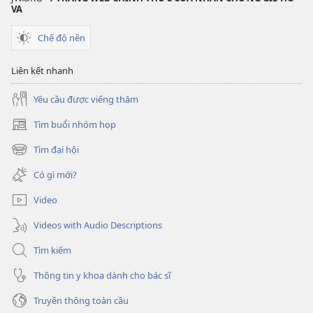
VA
Chế độ nền
Liên kết nhanh
Yêu cầu được viếng thăm
Tìm buổi nhóm họp
(mở
cửa
Tìm đại hội
(mở
sổ
cửa
mới)
Có gì mới?
sổ
mới)
Video
Videos with Audio Descriptions
Tìm kiếm
Thông tin y khoa dành cho bác sĩ
Truyền thông toàn cầu