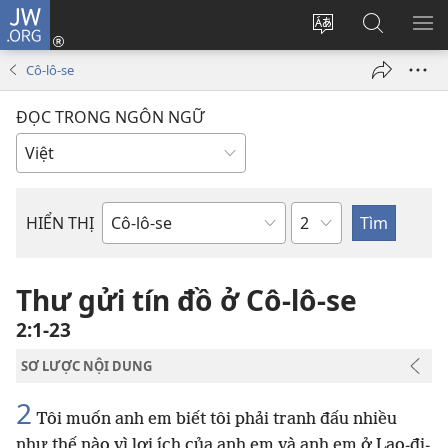
JW.ORG
Đăng
nhập
Thay
Tìm
HI
(mở
đổi
kiếm
BẢ
Cô-lô-se
cửa
ngôn
JW.ORG
CH
sổ
ngữ
ĐỌC TRONG NGÔN NGỮ
mới)
của
trang
Chương
HIỂN THỊ
Sách
trong
Kinh
Thư gửi tín đồ ở Cô-lô-se
Thánh
2:1-23
SƠ LƯỢC NỘI DUNG
2
Tôi muốn anh em biết tôi phải tranh đấu nhiều
như thế nào vì lợi ích của anh em và anh em ở Lao-đi-