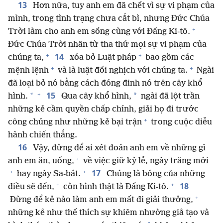
13
Hơn nữa, tuy anh em đã chết vì sự vi phạm của
mình, trong tình trạng chưa cắt bì, nhưng Đức Chúa
+
Trời làm cho anh em sống cùng với Đấng Ki-tô.
Đức Chúa Trời nhân từ tha thứ mọi sự vi phạm của
+
+
14
chúng ta,
xóa bỏ Luật pháp
bao gồm các
+
+
mệnh lệnh
và là luật đối nghịch với chúng ta.
Ngài
đã loại bỏ nó bằng cách đóng đinh nó trên cây khổ
+
15
*
*
hình.
Qua cây khổ hình,
ngài đã lột trần
những kẻ cầm quyền chấp chính, giải họ đi trước
+
công chúng như những kẻ bại trận
trong cuộc diễu
hành chiến thắng.
16
Vậy, đừng để ai xét đoán anh em về những gì
+
anh em ăn, uống,
về việc giữ kỳ lễ, ngày trăng mới
+
+
17
hay ngày Sa-bát.
Chúng là bóng của những
+
+
18
điều sẽ đến,
còn hình thật là Đấng Ki-tô.
+
Đừng để kẻ nào làm anh em mất đi giải thưởng,
những kẻ như thế thích sự khiêm nhường giả tạo và