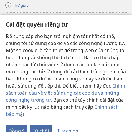
Trợ giúp
Đóng góp
(mở
Cài đặt quyền riêng tư
cửa
sổ
Để cung cấp cho bạn trải nghiệm tốt nhất có thể,
THƯ VIỆN TRỰC TUYẾN Tháp Canh
(mở
mới)
chúng tôi sử dụng cookie và các công nghệ tương tự.
cửa
®
JW Hub
Một số cookie là cần thiết để trang web của chúng tôi
sổ
(mở
mới)
hoạt động và không thể bị từ chối. Bạn có thể chấp
cửa
®
JW Library
sổ
nhận hoặc từ chối việc sử dụng các cookie bổ sung
mới)
mà chúng tôi chỉ sử dụng để cải thiện trải nghiệm của
Thư viện Tháp Canh
bạn. Không có dữ liệu nào trong số này sẽ được bán
hoặc sử dụng để tiếp thị. Để biết thêm, hãy đọc
Chính
sách toàn cầu về việc sử dụng các cookie và những
công nghệ tương tự
. Bạn có thể tùy chỉnh cài đặt của
mình bất kỳ lúc nào bằng cách truy cập
Chính sách
Copyright
© 2026 Watch Tower Bible and Tract Society of Pennsylvania.
ĐIỀU KHOẢN SỬ DỤNG
|
CHÍNH SÁCH BẢO MẬT
|
CÀI ĐẶT QUYỀN
bảo mật
.
Hi
RIÊNG TƯ
th
Đồng ý
Từ chối
Tùy chỉnh
M