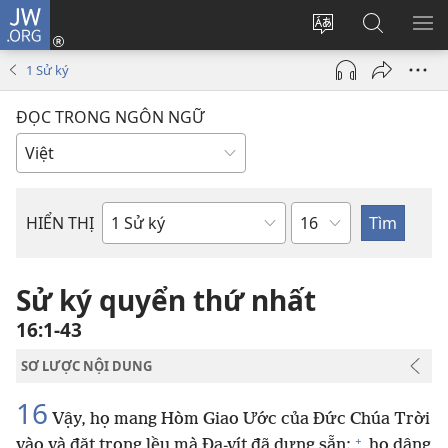
JW.ORG
Đăng
nhập
Thay
Tìm
HI
(mở
đổi
kiếm
BẢ
1 Sử ký
cửa
ngôn
JW.ORG
CH
sổ
ngữ
ĐỌC TRONG NGÔN NGỮ
mới)
của
trang
Chương
HIỂN THỊ
Sách
trong
Kinh
Sử ký quyển thứ nhất
Thánh
16:1-43
SƠ LƯỢC NỘI DUNG
16
Vậy, họ mang Hòm Giao Ước của Đức Chúa Trời
+
vào và đặt trong lều mà Đa-vít đã dựng sẵn;
họ dâng