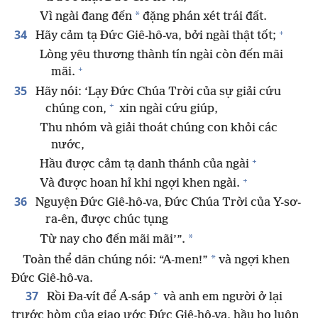
*
Vì ngài đang đến
đặng phán xét trái đất.
+
34
Hãy cảm tạ Đức Giê-hô-va, bởi ngài thật tốt;
Lòng yêu thương thành tín ngài còn đến mãi
+
mãi.
35
Hãy nói: ‘Lạy Đức Chúa Trời của sự giải cứu
+
chúng con,
xin ngài cứu giúp,
Thu nhóm và giải thoát chúng con khỏi các
nước,
+
Hầu được cảm tạ danh thánh của ngài
+
Và được hoan hỉ khi ngợi khen ngài.
36
Nguyện Đức Giê-hô-va, Đức Chúa Trời của Y-sơ-
ra-ên, được chúc tụng
*
Từ nay cho đến mãi mãi’”.
*
Toàn thể dân chúng nói: “A-men!”
và ngợi khen
Đức Giê-hô-va.
+
37
Rồi Đa-vít để A-sáp
và anh em người ở lại
trước hòm của giao ước Đức Giê-hô-va, hầu họ luôn