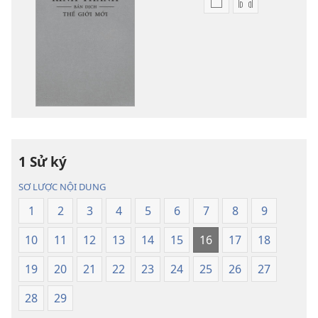
Tùy
Tùy
chọn
chọn
tải
tải
về
về
các
các
tài
phần
liệu
thu
điện
âm
tử
Kinh
1 Sử ký
Kinh
Thánh
Thánh
—
SƠ LƯỢC NỘI DUNG
—
Bản
1
2
3
4
5
6
7
8
9
Bản
dịch
dịch
Thế
10
11
12
13
14
15
16
17
18
Thế
Giới
Giới
Mới
19
20
21
22
23
24
25
26
27
Mới
28
29