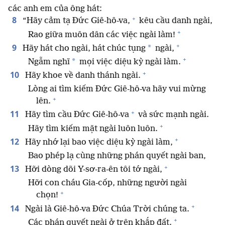
các anh em của ông hát:
+
8
“Hãy cảm tạ Đức Giê-hô-va,
kêu cầu danh ngài,
+
Rao giữa muôn dân các việc ngài làm!
+
9
*
Hãy hát cho ngài, hát chúc tụng
ngài,
+
*
Ngẫm nghĩ
mọi việc diệu kỳ ngài làm.
+
10
Hãy khoe về danh thánh ngài.
Lòng ai tìm kiếm Đức Giê-hô-va hãy vui mừng
+
lên.
+
11
Hãy tìm cầu Đức Giê-hô-va
và sức mạnh ngài.
+
Hãy tìm kiếm mặt ngài luôn luôn.
+
12
Hãy nhớ lại bao việc diệu kỳ ngài làm,
Bao phép lạ cùng những phán quyết ngài ban,
+
13
Hỡi dòng dõi Y-sơ-ra-ên tôi tớ ngài,
Hỡi con cháu Gia-cốp, những người ngài
+
chọn!
+
14
Ngài là Giê-hô-va Đức Chúa Trời chúng ta.
+
Các phán quyết ngài ở trên khắp đất.