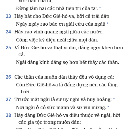
xức dầu của ta,
+
Đừng làm hại các nhà tiên tri của ta’.
23
Hãy hát cho Đức Giê-hô-va, hỡi cả trái đất!
+
Ngày ngày rao báo ơn giải cứu của ngài!
24
Hãy rao vinh quang ngài giữa các nước,
Công việc kỳ diệu ngài giữa mọi dân.
25
Vì Đức Giê-hô-va thật vĩ đại, đáng ngợi khen hơn
cả.
Ngài đáng kính đáng sợ hơn hết thảy các thần.
+
+
26
Các thần của muôn dân thảy đều vô dụng cả;
Còn Đức Giê-hô-va là đấng dựng nên các tầng
+
trời.
+
27
Trước mặt ngài là sự uy nghi và huy hoàng;
+
Nơi ngài ở có sức mạnh và sự vui mừng.
28
Hãy dâng Đức Giê-hô-va điều thuộc về ngài, hỡi
các gia tộc trong muôn dân;