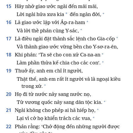
15
Hãy nhớ giao ước ngài đến mãi mãi,
+
*
Lời ngài hứa xưa kia
đến ngàn đời,
+
16
Là giao ước lập với Áp-ra-ham
+
Và lời thề phán cùng Y-sác,
+
17
Là điều ngài đặt thành sắc lệnh cho Gia-cốp
Và thành giao ước vững bền cho Y-sơ-ra-ên,
+
18
Khi phán: ‘Ta sẽ cho con xứ Ca-na-an
+
Làm phần thừa kế chia cho các con’.
19
Thuở ấy, anh em chỉ ít người,
Thật thế, anh em rất ít người và là ngoại kiều
+
trong xứ.
20
Họ đi từ nước này sang nước nọ,
+
Từ vương quốc này sang dân tộc kia.
+
21
Ngài không cho phép ai hà hiếp họ,
+
Lại vì cớ họ khiển trách các vua,
22
Phán rằng: ‘Chớ động đến những người được