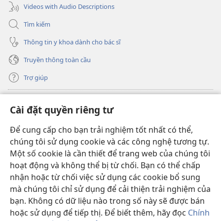
Videos with Audio Descriptions
Tìm kiếm
Thông tin y khoa dành cho bác sĩ
Truyền thông toàn cầu
Trợ giúp
Đóng góp
(mở
Cài đặt quyền riêng tư
cửa
sổ
Để cung cấp cho bạn trải nghiệm tốt nhất có thể,
THƯ VIỆN TRỰC TUYẾN Tháp Canh
(mở
mới)
chúng tôi sử dụng cookie và các công nghệ tương tự.
cửa
®
JW Hub
Một số cookie là cần thiết để trang web của chúng tôi
sổ
(mở
mới)
hoạt động và không thể bị từ chối. Bạn có thể chấp
cửa
®
JW Library
sổ
nhận hoặc từ chối việc sử dụng các cookie bổ sung
mới)
mà chúng tôi chỉ sử dụng để cải thiện trải nghiệm của
Thư viện Tháp Canh
bạn. Không có dữ liệu nào trong số này sẽ được bán
hoặc sử dụng để tiếp thị. Để biết thêm, hãy đọc
Chính