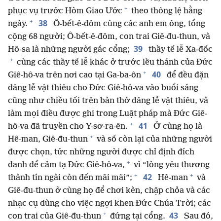
+
phục vụ trước Hòm Giao Ước
theo thông lệ hằng
+
38
ngày.
Ô-bết-ê-đôm cùng các anh em ông, tổng
cộng 68 người; Ô-bết-ê-đôm, con trai Giê-đu-thun, và
39
Hô-sa là những người gác cổng;
thầy tế lễ Xa-đốc
+
cùng các thầy tế lễ khác ở trước lều thánh của Đức
+
40
Giê-hô-va trên nơi cao tại Ga-ba-ôn
để đều đặn
dâng lễ vật thiêu cho Đức Giê-hô-va vào buổi sáng
cũng như chiều tối trên bàn thờ dâng lễ vật thiêu, và
làm mọi điều được ghi trong Luật pháp mà Đức Giê-
+
41
hô-va đã truyền cho Y-sơ-ra-ên.
Ở cùng họ là
+
Hê-man, Giê-đu-thun
và số còn lại của những người
được chọn, tức những người được chỉ định đích
+
danh để cảm tạ Đức Giê-hô-va,
vì “lòng yêu thương
+
+
42
thành tín ngài còn đến mãi mãi”;
Hê-man
và
Giê-đu-thun ở cùng họ để chơi kèn, chập chỏa và các
nhạc cụ dùng cho việc ngợi khen Đức Chúa Trời; các
+
43
con trai của Giê-đu-thun
đứng tại cổng.
Sau đó,