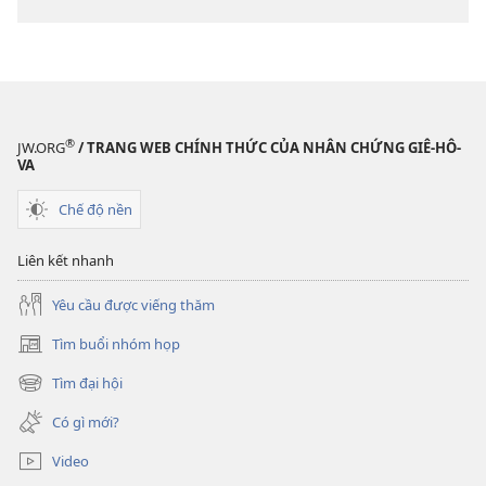
®
JW.ORG
/ TRANG WEB CHÍNH THỨC CỦA NHÂN CHỨNG GIÊ-HÔ-
VA
Chế độ nền
Liên kết nhanh
Yêu cầu được viếng thăm
Tìm buổi nhóm họp
(mở
cửa
Tìm đại hội
(mở
sổ
cửa
mới)
Có gì mới?
sổ
mới)
Video