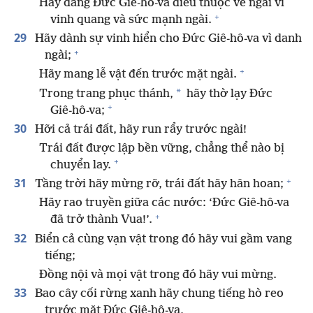
Hãy dâng Đức Giê-hô-va điều thuộc về ngài vì
+
vinh quang và sức mạnh ngài.
29
Hãy dành sự vinh hiển cho Đức Giê-hô-va vì danh
+
ngài;
+
Hãy mang lễ vật đến trước mặt ngài.
*
Trong trang phục thánh,
hãy thờ lạy Đức
+
Giê-hô-va;
30
Hỡi cả trái đất, hãy run rẩy trước ngài!
Trái đất được lập bền vững, chẳng thể nào bị
+
chuyển lay.
+
31
Tầng trời hãy mừng rỡ, trái đất hãy hân hoan;
Hãy rao truyền giữa các nước: ‘Đức Giê-hô-va
+
đã trở thành Vua!’.
32
Biển cả cùng vạn vật trong đó hãy vui gầm vang
tiếng;
Đồng nội và mọi vật trong đó hãy vui mừng.
33
Bao cây cối rừng xanh hãy chung tiếng hò reo
trước mặt Đức Giê-hô-va,