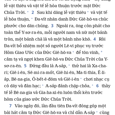
lễ vật thiêu và vật tế lễ hòa thuận trước mặt Đức
+
+
2
Chúa Trời.
Sau khi dâng lễ vật thiêu
và vật tế
+
lễ hòa thuận,
Đa-vít nhân danh Đức Giê-hô-va chúc
3
phước cho dân chúng.
Ngoài ra, ông còn phát cho
toàn thể Y-sơ-ra-ên, mỗi người nam và nữ một bánh
4
tròn, một bánh chà là và một bánh nho khô.
Rồi
Đa-vít bổ nhiệm một số người Lê-vi phục vụ trước
+
*
Hòm Giao Ước của Đức Giê-hô-va
để tôn vinh,
cảm tạ và ngợi khen Giê-hô-va Đức Chúa Trời của Y-
+
5
sơ-ra-ên.
Đứng đầu là A-sáp,
thứ hai là Xa-cha-
ri; Giê-i-ên, Sê-mi-ra-mốt, Giê-hi-ên, Ma-ti-thia, Ê-li-
+
áp, Bê-na-gia, Ô-bết-ê-đôm và Giê-i-ên
chơi nhạc cụ
+
+
6
có dây và đàn hạc;
A-sáp đánh chập chỏa,
thầy
tế lễ Bê-na-gia và Gia-ha-xi-ên luôn thổi kèn trước
hòm của giao ước Đức Chúa Trời.
7
Vào ngày đó, lần đầu tiên Đa-vít đóng góp một
+
bài hát cảm tạ Đức Giê-hô-va và chỉ dẫn A-sáp
cùng