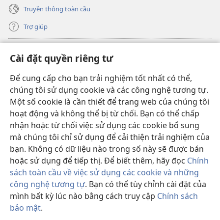
Truyền thông toàn cầu
Trợ giúp
Đóng góp
(mở
Cài đặt quyền riêng tư
cửa
sổ
Để cung cấp cho bạn trải nghiệm tốt nhất có thể,
THƯ VIỆN TRỰC TUYẾN Tháp Canh
(mở
mới)
chúng tôi sử dụng cookie và các công nghệ tương tự.
cửa
®
JW Hub
Một số cookie là cần thiết để trang web của chúng tôi
sổ
(mở
mới)
hoạt động và không thể bị từ chối. Bạn có thể chấp
cửa
®
JW Library
sổ
nhận hoặc từ chối việc sử dụng các cookie bổ sung
mới)
mà chúng tôi chỉ sử dụng để cải thiện trải nghiệm của
Thư viện Tháp Canh
bạn. Không có dữ liệu nào trong số này sẽ được bán
hoặc sử dụng để tiếp thị. Để biết thêm, hãy đọc
Chính
sách toàn cầu về việc sử dụng các cookie và những
công nghệ tương tự
. Bạn có thể tùy chỉnh cài đặt của
mình bất kỳ lúc nào bằng cách truy cập
Chính sách
Copyright
© 2026 Watch Tower Bible and Tract Society of Pennsylvania.
ĐIỀU KHOẢN SỬ DỤNG
|
CHÍNH SÁCH BẢO MẬT
|
CÀI ĐẶT QUYỀN
bảo mật
.
Hi
RIÊNG TƯ