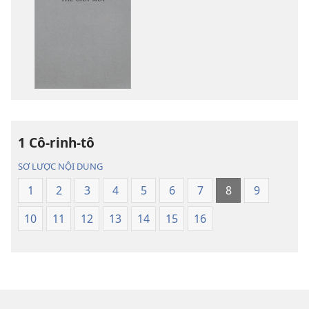
chọn
chọn
tải
tải
về
về
các
các
tài
phần
liệu
thu
điện
âm
tử
Kinh
1 Cô-rinh-tô
Kinh
Thánh
Thánh
—
SƠ LƯỢC NỘI DUNG
—
Bản
1
2
3
4
5
6
7
8
9
Bản
dịch
dịch
Thế
10
11
12
13
14
15
16
Thế
Giới
Giới
Mới
Mới