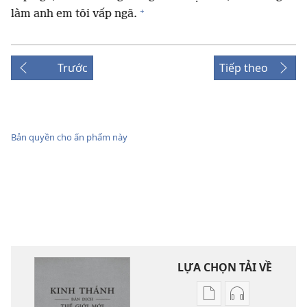
+
làm anh em tôi vấp ngã.
Trước
Tiếp theo
Bản quyền cho ấn phẩm này
LỰA CHỌN TẢI VỀ
Tùy
Tùy