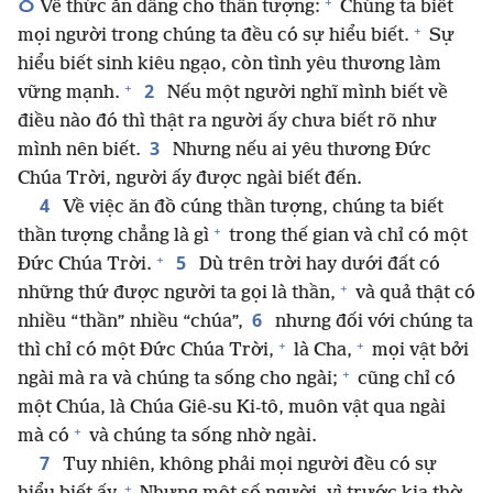
8
+
Về thức ăn dâng cho thần tượng:
Chúng ta biết
+
mọi người trong chúng ta đều có sự hiểu biết.
Sự
hiểu biết sinh kiêu ngạo, còn tình yêu thương làm
+
2
vững mạnh.
Nếu một người nghĩ mình biết về
điều nào đó thì thật ra người ấy chưa biết rõ như
3
mình nên biết.
Nhưng nếu ai yêu thương Đức
Chúa Trời, người ấy được ngài biết đến.
4
Về việc ăn đồ cúng thần tượng, chúng ta biết
+
thần tượng chẳng là gì
trong thế gian và chỉ có một
+
5
Đức Chúa Trời.
Dù trên trời hay dưới đất có
+
những thứ được người ta gọi là thần,
và quả thật có
6
nhiều “thần” nhiều “chúa”,
nhưng đối với chúng ta
+
+
thì chỉ có một Đức Chúa Trời,
là Cha,
mọi vật bởi
+
ngài mà ra và chúng ta sống cho ngài;
cũng chỉ có
một Chúa, là Chúa Giê-su Ki-tô, muôn vật qua ngài
+
mà có
và chúng ta sống nhờ ngài.
7
Tuy nhiên, không phải mọi người đều có sự
+