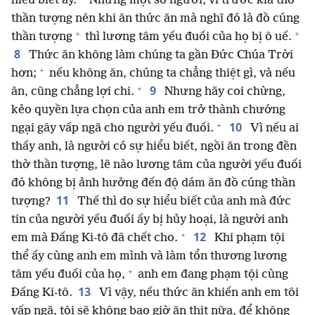
hiểu biết ấy.
Nhưng một số người, vì trước kia thờ
thần tượng nên khi ăn thức ăn mà nghĩ đó là đồ cúng
+
+
thần tượng
thì lương tâm yếu đuối của họ bị ô uế.
8
Thức ăn không làm chúng ta gần Đức Chúa Trời
+
hơn;
nếu không ăn, chúng ta chẳng thiệt gì, và nếu
+
9
ăn, cũng chẳng lợi chi.
Nhưng hãy coi chừng,
kẻo quyền lựa chọn của anh em trở thành chướng
+
10
ngại gây vấp ngã cho người yếu đuối.
Vì nếu ai
thấy anh, là người có sự hiểu biết, ngồi ăn trong đền
thờ thần tượng, lẽ nào lương tâm của người yếu đuối
đó không bị ảnh hưởng đến độ dám ăn đồ cúng thần
11
tượng?
Thế thì do sự hiểu biết của anh mà đức
tin của người yếu đuối ấy bị hủy hoại, là người anh
+
12
em mà Đấng Ki-tô đã chết cho.
Khi phạm tội
thể ấy cùng anh em mình và làm tổn thương lương
+
tâm yếu đuối của họ,
anh em đang phạm tội cùng
13
Đấng Ki-tô.
Vì vậy, nếu thức ăn khiến anh em tôi
vấp ngã, tôi sẽ không bao giờ ăn thịt nữa, để không