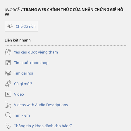
®
JW.ORG
/ TRANG WEB CHÍNH THỨC CỦA NHÂN CHỨNG GIÊ-HÔ-
VA
Chế độ nền
Liên kết nhanh
Yêu cầu được viếng thăm
Tìm buổi nhóm họp
(mở
cửa
Tìm đại hội
(mở
sổ
cửa
mới)
Có gì mới?
sổ
mới)
Video
Videos with Audio Descriptions
Tìm kiếm
Thông tin y khoa dành cho bác sĩ