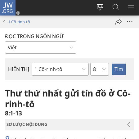
JW.ORG
Đăng
nhập
Thay
Tìm
HI
(mở
đổi
kiếm
BẢ
1 Cô-rinh-tô
cửa
ngôn
JW.ORG
CH
sổ
ngữ
ĐỌC TRONG NGÔN NGỮ
mới)
của
trang
Chương
HIỂN THỊ
Sách
trong
Kinh
Thư thứ nhất gửi tín đồ ở Cô-
Thánh
rinh-tô
8:1-13
SƠ LƯỢC NỘI DUNG