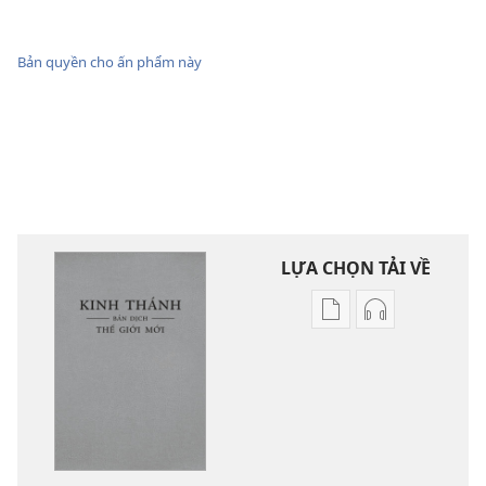
Bản quyền cho ấn phẩm này
LỰA CHỌN TẢI VỀ
Tùy
Tùy
chọn
chọn
tải
tải
về
về
các
các
tài
phần
liệu
thu