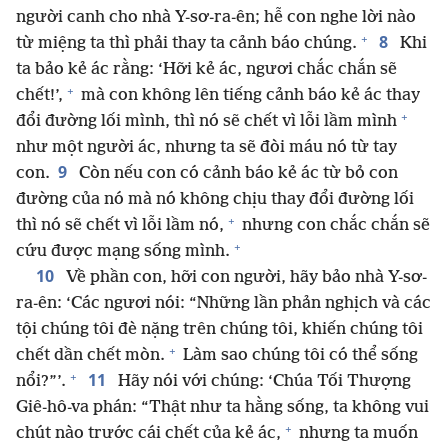
người canh cho nhà Y-sơ-ra-ên; hễ con nghe lời nào
+
8
từ miệng ta thì phải thay ta cảnh báo chúng.
Khi
ta bảo kẻ ác rằng: ‘Hỡi kẻ ác, ngươi chắc chắn sẽ
+
chết!’,
mà con không lên tiếng cảnh báo kẻ ác thay
+
đổi đường lối mình, thì nó sẽ chết vì lỗi lầm mình
như một người ác, nhưng ta sẽ đòi máu nó từ tay
9
con.
Còn nếu con có cảnh báo kẻ ác từ bỏ con
đường của nó mà nó không chịu thay đổi đường lối
+
thì nó sẽ chết vì lỗi lầm nó,
nhưng con chắc chắn sẽ
+
cứu được mạng sống mình.
10
Về phần con, hỡi con người, hãy bảo nhà Y-sơ-
ra-ên: ‘Các ngươi nói: “Những lần phản nghịch và các
tội chúng tôi đè nặng trên chúng tôi, khiến chúng tôi
+
chết dần chết mòn.
Làm sao chúng tôi có thể sống
+
11
nổi?”’.
Hãy nói với chúng: ‘Chúa Tối Thượng
Giê-hô-va phán: “Thật như ta hằng sống, ta không vui
+
chút nào trước cái chết của kẻ ác,
nhưng ta muốn