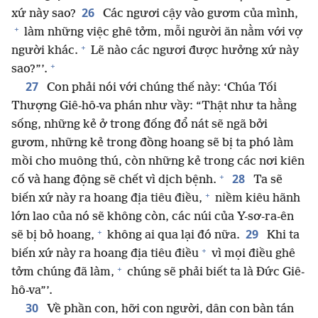
26
xứ này sao?
Các ngươi cậy vào gươm của mình,
+
làm những việc ghê tởm, mỗi người ăn nằm với vợ
+
người khác.
Lẽ nào các ngươi được hưởng xứ này
+
sao?”’.
27
Con phải nói với chúng thế này: ‘Chúa Tối
Thượng Giê-hô-va phán như vầy: “Thật như ta hằng
sống, những kẻ ở trong đống đổ nát sẽ ngã bởi
gươm, những kẻ trong đồng hoang sẽ bị ta phó làm
mồi cho muông thú, còn những kẻ trong các nơi kiên
+
28
cố và hang động sẽ chết vì dịch bệnh.
Ta sẽ
+
biến xứ này ra hoang địa tiêu điều,
niềm kiêu hãnh
lớn lao của nó sẽ không còn, các núi của Y-sơ-ra-ên
+
29
sẽ bị bỏ hoang,
không ai qua lại đó nữa.
Khi ta
+
biến xứ này ra hoang địa tiêu điều
vì mọi điều ghê
+
tởm chúng đã làm,
chúng sẽ phải biết ta là Đức Giê-
hô-va”’.
30
Về phần con, hỡi con người, dân con bàn tán