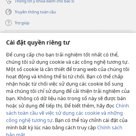
Thông tin y khoa dành cho bác sĩ
Truyền thông toàn cầu
Trợ giúp
Đóng góp
(mở
Cài đặt quyền riêng tư
cửa
sổ
Để cung cấp cho bạn trải nghiệm tốt nhất có thể,
THƯ VIỆN TRỰC TUYẾN Tháp Canh
(mở
mới)
chúng tôi sử dụng cookie và các công nghệ tương tự.
cửa
®
JW Hub
Một số cookie là cần thiết để trang web của chúng tôi
sổ
(mở
mới)
hoạt động và không thể bị từ chối. Bạn có thể chấp
cửa
®
JW Library
sổ
nhận hoặc từ chối việc sử dụng các cookie bổ sung
mới)
mà chúng tôi chỉ sử dụng để cải thiện trải nghiệm của
Thư viện Tháp Canh
bạn. Không có dữ liệu nào trong số này sẽ được bán
hoặc sử dụng để tiếp thị. Để biết thêm, hãy đọc
Chính
sách toàn cầu về việc sử dụng các cookie và những
công nghệ tương tự
. Bạn có thể tùy chỉnh cài đặt của
mình bất kỳ lúc nào bằng cách truy cập
Chính sách
Copyright
© 2026 Watch Tower Bible and Tract Society of Pennsylvania.
ĐIỀU KHOẢN SỬ DỤNG
|
CHÍNH SÁCH BẢO MẬT
|
CÀI ĐẶT QUYỀN
bảo mật
.