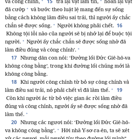
+
+
15
và công chính,
trả lại vật làm tin,
hoàn lại vật
+
đã cướp
và bước theo luật lệ mang đến sự sống
bằng cách không làm điều sai trái, thì người ấy chắc
+
16
chắn sẽ được sống.
Người không phải chết.
Không tội lỗi nào của người sẽ bị nhớ lại để buộc tội
+
người.
Người ấy chắc chắn sẽ được sống nhờ đã
+
làm điều đúng và công chính’.
17
Nhưng dân con nói: ‘Đường lối Đức Giê-hô-va
không công bằng’, trong khi đường lối chúng mới là
không công bằng.
18
Khi người công chính từ bỏ sự công chính và
+
19
làm điều sai trái, nó phải chết vì đã làm thế.
Còn khi người ác từ bỏ việc gian ác rồi làm điều
đúng và công chính, người ấy sẽ được sống nhờ đã
+
làm thế.
20
Nhưng các ngươi nói: ‘Đường lối Đức Giê-hô-
+
va không công bằng’.
Hỡi nhà Y-sơ-ra-ên, ta sẽ xét
xử các ngươi, mỗi người tùy theo đường lối mình”.