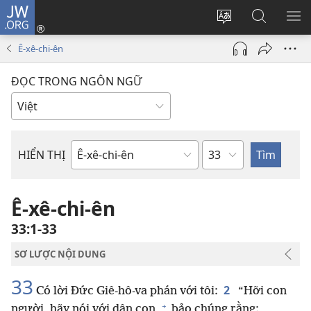
JW.ORG
Đăng
nhập
Thay
Tìm
HI
(mở
đổi
kiếm
BẢ
Ê-xê-chi-ên
cửa
ngôn
JW.ORG
CH
sổ
ngữ
ĐỌC TRONG NGÔN NGỮ
mới)
của
trang
Chương
HIỂN THỊ
Sách
trong
Kinh
Ê-xê-chi-ên
Thánh
33:1-33
SƠ LƯỢC NỘI DUNG
33
2
Có lời Đức Giê-hô-va phán với tôi:
“Hỡi con
+
người, hãy nói với dân con,
bảo chúng rằng: