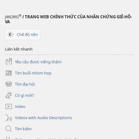
®
JW.ORG
/ TRANG WEB CHÍNH THỨC CỦA NHÂN CHỨNG GIÊ-HÔ-
VA
Chế độ nền
Liên kết nhanh
Yêu cầu được viếng thăm
Tìm buổi nhóm họp
(mở
cửa
Tìm đại hội
(mở
sổ
cửa
mới)
Có gì mới?
sổ
mới)
Video
Videos with Audio Descriptions
Tìm kiếm