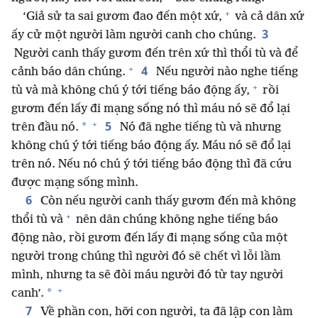
+
‘Giả sử ta sai gươm đao đến một xứ,
và cả dân xứ
3
ấy cử một người làm người canh cho chúng.
Người canh thấy gươm đến trên xứ thì thổi tù và để
+
4
cảnh báo dân chúng.
Nếu người nào nghe tiếng
+
tù và mà không chú ý tới tiếng báo động ấy,
rồi
gươm đến lấy đi mạng sống nó thì máu nó sẽ đổ lại
+
5
*
trên đầu nó.
Nó đã nghe tiếng tù và nhưng
không chú ý tới tiếng báo động ấy. Máu nó sẽ đổ lại
trên nó. Nếu nó chú ý tới tiếng báo động thì đã cứu
được mạng sống mình.
6
Còn nếu người canh thấy gươm đến mà không
+
thổi tù và
nên dân chúng không nghe tiếng báo
động nào, rồi gươm đến lấy đi mạng sống của một
người trong chúng thì người đó sẽ chết vì lỗi lầm
mình, nhưng ta sẽ đòi máu người đó từ tay người
+
*
canh’.
7
Về phần con, hỡi con người, ta đã lập con làm