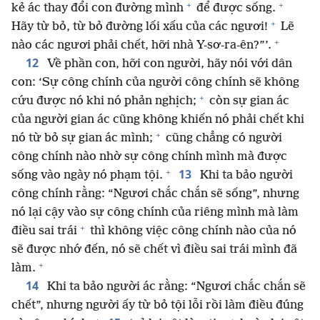
+
+
kẻ ác thay đổi con đường mình
để được sống.
+
Hãy từ bỏ, từ bỏ đường lối xấu của các ngươi!
Lẽ
+
nào các ngươi phải chết, hỡi nhà Y-sơ-ra-ên?”’.
12
Về phần con, hỡi con người, hãy nói với dân
con: ‘Sự công chính của người công chính sẽ không
+
cứu được nó khi nó phản nghịch;
còn sự gian ác
của người gian ác cũng không khiến nó phải chết khi
+
nó từ bỏ sự gian ác mình;
cũng chẳng có người
công chính nào nhờ sự công chính mình mà được
+
13
sống vào ngày nó phạm tội.
Khi ta bảo người
công chính rằng: “Ngươi chắc chắn sẽ sống”, nhưng
nó lại cậy vào sự công chính của riêng mình mà làm
+
điều sai trái
thì không việc công chính nào của nó
sẽ được nhớ đến, nó sẽ chết vì điều sai trái mình đã
+
làm.
14
Khi ta bảo người ác rằng: “Ngươi chắc chắn sẽ
chết”, nhưng người ấy từ bỏ tội lỗi rồi làm điều đúng