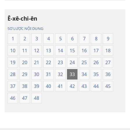
điện
âm
tử
Kinh
Ê-xê-chi-ên
Kinh
Thánh
Thánh
—
SƠ LƯỢC NỘI DUNG
—
Bản
1
2
3
4
5
6
7
8
9
Bản
dịch
dịch
Thế
10
11
12
13
14
15
16
17
18
Thế
Giới
Giới
Mới
19
20
21
22
23
24
25
26
27
Mới
28
29
30
31
32
33
34
35
36
37
38
39
40
41
42
43
44
45
46
47
48