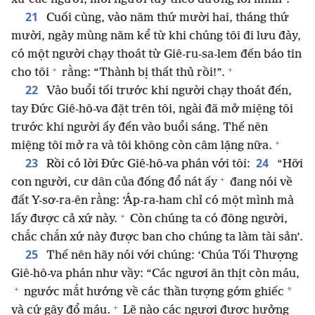
21
Cuối cùng, vào năm thứ mười hai, tháng thứ
mười, ngày mùng năm kể từ khi chúng tôi đi lưu đày,
có một người chạy thoát từ Giê-ru-sa-lem đến báo tin
+
+
cho tôi
rằng: “Thành bị thất thủ rồi!”.
22
Vào buổi tối trước khi người chạy thoát đến,
tay Đức Giê-hô-va đặt trên tôi, ngài đã mở miệng tôi
trước khi người ấy đến vào buổi sáng. Thế nên
+
miệng tôi mở ra và tôi không còn câm lặng nữa.
23
24
Rồi có lời Đức Giê-hô-va phán với tôi:
“Hỡi
+
con người, cư dân của đống đổ nát ấy
đang nói về
đất Y-sơ-ra-ên rằng: ‘Áp-ra-ham chỉ có một mình mà
+
lấy được cả xứ này.
Còn chúng ta có đông người,
chắc chắn xứ này được ban cho chúng ta làm tài sản’.
25
Thế nên hãy nói với chúng: ‘Chúa Tối Thượng
Giê-hô-va phán như vầy: “Các ngươi ăn thịt còn máu,
+
*
ngước mắt hướng về các thần tượng gớm ghiếc
+
và cứ gây đổ máu.
Lẽ nào các ngươi được hưởng