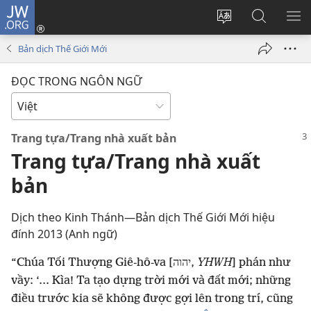
JW.ORG
Đăng
nhập
Thay
Tìm
HI
(mở
đổi
kiếm
BẢ
Bản dịch Thế Giới Mới
cửa
ngôn
JW.ORG
CH
sổ
ngữ
ĐỌC TRONG NGÔN NGỮ
mới)
của
trang
Trang tựa/Trang nhà xuất bản
Trang tựa/Trang nhà xuất
bản
Dịch theo Kinh Thánh—Bản dịch Thế Giới Mới hiệu
đính 2013 (Anh ngữ)
“Chúa Tối Thượng Giê-hô-va [יהוה,
YHWH
] phán như
vầy: ‘... Kìa! Ta tạo dựng trời mới và đất mới; những
điều trước kia sẽ không được gợi lên trong trí, cũng