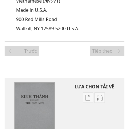
Vietnamese (
nwt
-VT)
Made in U.S.A.
900 Red Mills Road
Wallkill, NY 12589-5200 U.S.A.
Trước
Tiếp theo
LỰA CHỌN TẢI VỀ
Tùy
Tùy
chọn
chọn
tải
tải
về
về
các
các