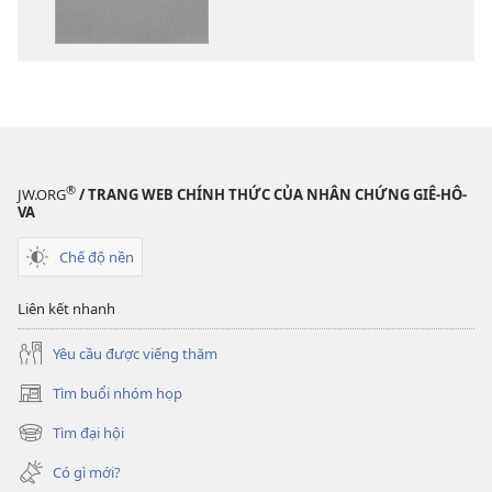
tài
phần
liệu
thu
điện
âm
tử
Kinh
Kinh
Thánh
Thánh
—
—
Bản
®
JW.ORG
/ TRANG WEB CHÍNH THỨC CỦA NHÂN CHỨNG GIÊ-HÔ-
Bản
dịch
VA
dịch
Thế
Chế độ nền
Thế
Giới
Giới
Mới
Liên kết nhanh
Mới
Yêu cầu được viếng thăm
Tìm buổi nhóm họp
(mở
cửa
Tìm đại hội
(mở
sổ
cửa
mới)
Có gì mới?
sổ