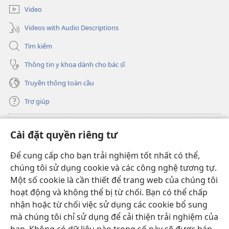
mới)
Video
Videos with Audio Descriptions
Tìm kiếm
Thông tin y khoa dành cho bác sĩ
Truyền thông toàn cầu
Trợ giúp
Đóng góp
(mở
Cài đặt quyền riêng tư
cửa
sổ
Để cung cấp cho bạn trải nghiệm tốt nhất có thể,
THƯ VIỆN TRỰC TUYẾN Tháp Canh
(mở
mới)
chúng tôi sử dụng cookie và các công nghệ tương tự.
cửa
®
JW Hub
Một số cookie là cần thiết để trang web của chúng tôi
sổ
(mở
mới)
hoạt động và không thể bị từ chối. Bạn có thể chấp
cửa
®
JW Library
sổ
nhận hoặc từ chối việc sử dụng các cookie bổ sung
mới)
mà chúng tôi chỉ sử dụng để cải thiện trải nghiệm của
Thư viện Tháp Canh