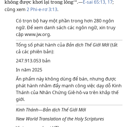
—
Ê-sai 65:13,
17
;
không được khơi lại trong lòng’”.
cũng xem
2 Phi-e-rơ 3:13
.
Có trọn bộ hay một phần trong hơn 280 ngôn
ngữ. Để xem danh sách các ngôn ngữ, xin truy
cập www.jw.org.
Tổng số phát hành của
Bản dịch Thế Giới Mới
(tất
cả các phiên bản):
247.913.053 bản
In năm 2025
Ấn phẩm này không dùng để bán, nhưng được
phát hành nhằm đẩy mạnh công việc dạy dỗ Kinh
Thánh của Nhân Chứng Giê-hô-va trên khắp thế
giới.
Kinh Thánh
—
Bản dịch Thế Giới Mới
New World Translation of the Holy Scriptures