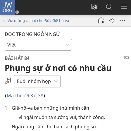
JW.ORG
Đăng
nhập
Thay
Tìm
HI
(mở
đổi
kiếm
BẢ
Vui mừng ca hát cho Đức Giê-hô-va
cửa
ngôn
JW.ORG
CH
sổ
ngữ
ĐỌC TRONG NGÔN NGỮ
mới)
của
trang
BÀI HÁT 84
Phụng sự ở nơi có nhu cầu
Select
an
Audio
Ma-thi-ơ 9:37, 38
(
)
Recording
1.
Giê-hô-va ban những thứ mình cần
vì ngài muốn ta sướng vui, thành công.
Ngài cung cấp cho bao cách phụng sự