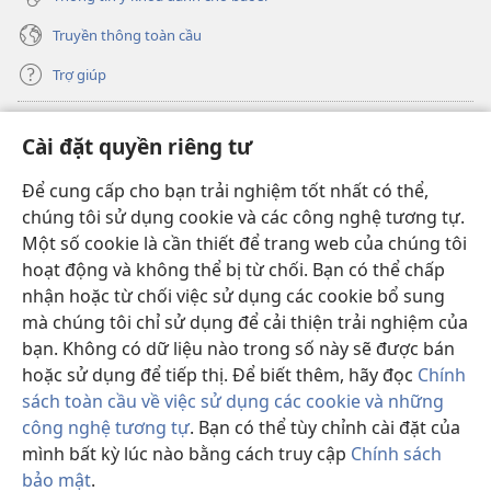
Truyền thông toàn cầu
Trợ giúp
Đóng góp
(mở
Cài đặt quyền riêng tư
cửa
sổ
Để cung cấp cho bạn trải nghiệm tốt nhất có thể,
THƯ VIỆN TRỰC TUYẾN Tháp Canh
(mở
mới)
chúng tôi sử dụng cookie và các công nghệ tương tự.
cửa
®
JW Hub
Một số cookie là cần thiết để trang web của chúng tôi
sổ
(mở
mới)
hoạt động và không thể bị từ chối. Bạn có thể chấp
cửa
®
JW Library
sổ
nhận hoặc từ chối việc sử dụng các cookie bổ sung
mới)
mà chúng tôi chỉ sử dụng để cải thiện trải nghiệm của
Thư viện Tháp Canh
bạn. Không có dữ liệu nào trong số này sẽ được bán
hoặc sử dụng để tiếp thị. Để biết thêm, hãy đọc
Chính
sách toàn cầu về việc sử dụng các cookie và những
công nghệ tương tự
. Bạn có thể tùy chỉnh cài đặt của
Copyright
© 2026 Watch Tower Bible and Tract Society of Pennsylvania.
mình bất kỳ lúc nào bằng cách truy cập
Chính sách
ĐIỀU KHOẢN SỬ DỤNG
|
CHÍNH SÁCH BẢO MẬT
|
CÀI ĐẶT QUYỀN
bảo mật
.