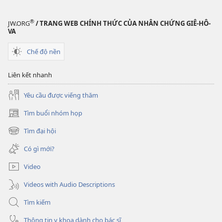
mừng
ca
®
JW.ORG
/ TRANG WEB CHÍNH THỨC CỦA NHÂN CHỨNG GIÊ-HÔ-
hát
VA
cho
Chế độ nền
Đức
Giê-
Liên kết nhanh
hô-
va
Yêu cầu được viếng thăm
Tìm buổi nhóm họp
(mở
cửa
Tìm đại hội
(mở
sổ
cửa
mới)
Có gì mới?
sổ
mới)
Video
Videos with Audio Descriptions
Tìm kiếm
Thông tin y khoa dành cho bác sĩ