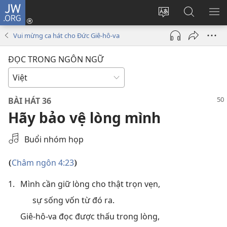
JW.ORG
Đăng
nhập
Thay
Tìm
HI
(mở
đổi
kiếm
BẢ
Vui mừng ca hát cho Đức Giê-hô-va
cửa
ngôn
JW.ORG
CH
sổ
ngữ
ĐỌC TRONG NGÔN NGỮ
mới)
của
trang
BÀI HÁT 36
Hãy bảo vệ lòng mình
Select
Buổi nhóm họp
an
Audio
Châm ngôn 4:23
(
)
Recording
1.
Mình cần giữ lòng cho thật trọn vẹn,
sự sống vốn từ đó ra.
Giê-hô-va đọc được thấu trong lòng,