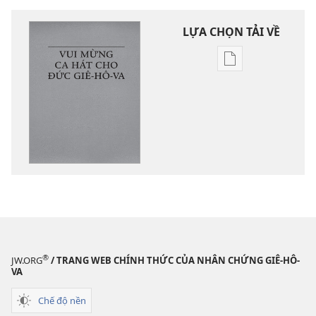
LỰA CHỌN TẢI VỀ
Tùy
chọn
tải
về
các
tài
liệu
điện
tử
Vui
mừng
ca
®
JW.ORG
/ TRANG WEB CHÍNH THỨC CỦA NHÂN CHỨNG GIÊ-HÔ-
hát
VA
cho
Chế độ nền
Đức