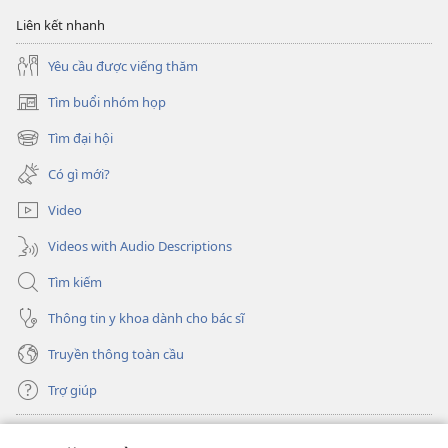
Giê-
Liên kết nhanh
hô-
va
Yêu cầu được viếng thăm
Tìm buổi nhóm họp
(mở
cửa
Tìm đại hội
(mở
sổ
cửa
mới)
Có gì mới?
sổ
mới)
Video
Videos with Audio Descriptions
Tìm kiếm
Thông tin y khoa dành cho bác sĩ
Truyền thông toàn cầu
Trợ giúp
Đóng góp