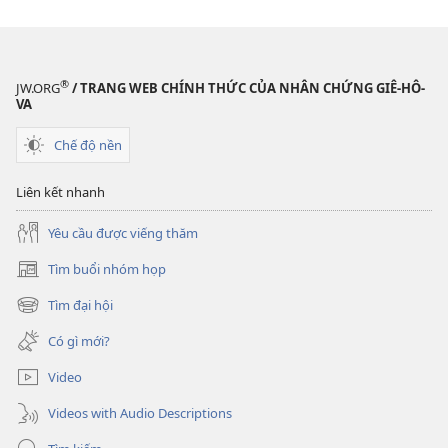
Những
đặc
bài
sắc
hát
đặc
®
JW.ORG
/ TRANG WEB CHÍNH THỨC CỦA NHÂN CHỨNG GIÊ-HÔ-
sắc
VA
Chế độ nền
Liên kết nhanh
Yêu cầu được viếng thăm
Tìm buổi nhóm họp
(mở
cửa
Tìm đại hội
(mở
sổ
cửa
mới)
Có gì mới?
sổ
mới)
Video
Videos with Audio Descriptions