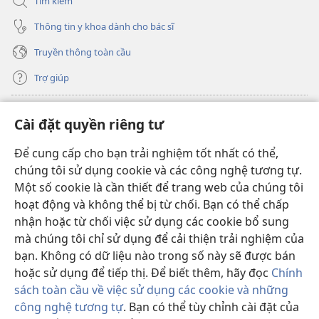
Tìm kiếm
Thông tin y khoa dành cho bác sĩ
Truyền thông toàn cầu
Trợ giúp
Đóng góp
(mở
Cài đặt quyền riêng tư
cửa
sổ
Để cung cấp cho bạn trải nghiệm tốt nhất có thể,
THƯ VIỆN TRỰC TUYẾN Tháp Canh
(mở
mới)
chúng tôi sử dụng cookie và các công nghệ tương tự.
cửa
®
JW Hub
Một số cookie là cần thiết để trang web của chúng tôi
sổ
(mở
mới)
hoạt động và không thể bị từ chối. Bạn có thể chấp
cửa
®
JW Library
sổ
nhận hoặc từ chối việc sử dụng các cookie bổ sung
mới)
mà chúng tôi chỉ sử dụng để cải thiện trải nghiệm của
Thư viện Tháp Canh
bạn. Không có dữ liệu nào trong số này sẽ được bán
hoặc sử dụng để tiếp thị. Để biết thêm, hãy đọc
Chính
sách toàn cầu về việc sử dụng các cookie và những
công nghệ tương tự
. Bạn có thể tùy chỉnh cài đặt của