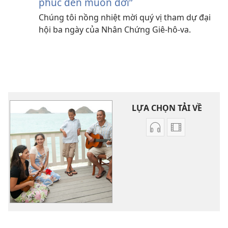
phúc đến muôn đời”
Chúng tôi nồng nhiệt mời quý vị tham dự đại
hội ba ngày của Nhân Chứng Giê-hô-va.
LỰA CHỌN TẢI VỀ
Tùy
Lựa
chọn
chọn
tải
tải
về
về
các
video
phần
Những
thu
bài
âm
hát